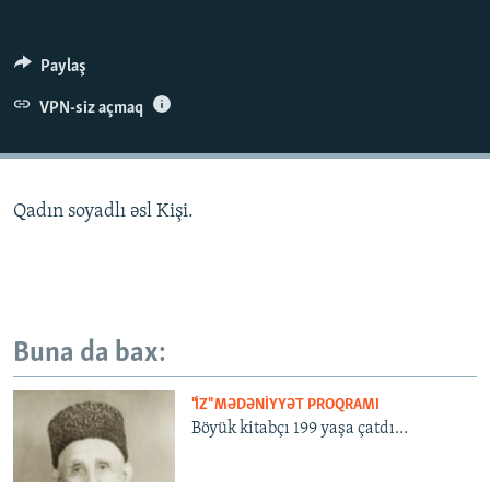
İNFOQRAFIKA
AZƏRBAYCAN ƏDƏBIYYATI KITABXANASI
MISSIYAMIZ
BIZI IZLƏ
KARIKATURA
İSLAM VƏ DEMOKRATIYA
PEŞƏ ETIKASI VƏ JURNALISTIKA STANDARTLARIMIZ
Paylaş
İZ - MƏDƏNIYYƏT PROQRAMI
MATERIALLARIMIZDAN ISTIFADƏ
VPN-siz açmaq
AZADLIQRADIOSU MOBIL TELEFONUNUZDA
RFE/RL-in bütün saytları
BIZIMLƏ ƏLAQƏ
Qadın soyadlı əsl Kişi.
XƏBƏR BÜLLETENLƏRIMIZ
Buna da bax:
"İZ" MƏDƏNIYYƏT PROQRAMI
Böyük kitabçı 199 yaşa çatdı…