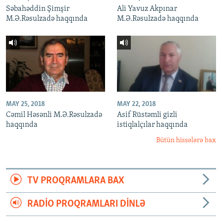
Səbahəddin Şimşir
Ali Yavuz Akpınar
M.Ə.Rəsulzadə haqqında
M.Ə.Rəsulzadə haqqında
MAY 25, 2018
MAY 22, 2018
Cəmil Həsənli M.Ə.Rəsulzadə
Asif Rüstəmli gizli
haqqında
istiqlalçılar haqqında
Bütün hissələrə bax
TV PROQRAMLARA BAX
RADIO PROQRAMLARI DINLƏ