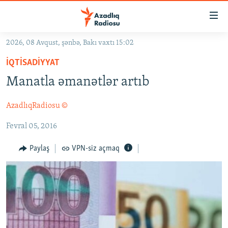
Keçid
linkləri
Əsas
2026, 08 Avqust, şənbə, Bakı vaxtı 15:02
məzmuna
GÜNDƏM
İQTISADIYYAT
qayıt
#İZAHLA
Əsas
Manatla əmanətlər artıb
KORRUPSIOMETR
naviqasiyaya
qayıt
AzadlıqRadiosu ©
#ƏSLINDƏ
Axtarışa
Fevral 05, 2016
FƏRQƏ BAX
keç
QANUNI DOĞRU
Paylaş
VPN-siz açmaq
ARAŞDIRMA
MULTIMEDIA
RADIO ARXIV
VIDEO
HAQQIMIZDA
FOTOQALEREYA
OXU ZALI