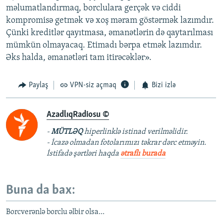
məlumatlandırmaq, borclulara gerçək və ciddi
kompromisə getmək və xoş məram göstərmək lazımdır.
Çünki kreditlər qayıtmasa, əmanətlərin də qaytarılması
mümkün olmayacaq. Etimadı bərpa etmək lazımdır.
Əks halda, əmanətləri tam itirəcəklər».
Paylaş
VPN-siz açmaq
Bizi izlə
AzadlıqRadiosu ©
-
MÜTLƏQ
hiperlinklə istinad verilməlidir.
- İcazə olmadan fotolarımızı təkrar dərc etməyin.
İstifadə şərtləri haqda
ətraflı burada
Buna da bax:
Borcverənlə borclu əlbir olsa...