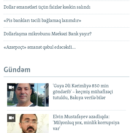
Dollar əmanətləri üçün faizlər kəskin salındı
«Pis bankları təcili bağlamaq lazımdır»
Dollarlaşma mikrobunu Mərkəzi Bank yayır?
«Azərpoçt» əmanət qəbul edəcəkdi...
Gündəm
'Guya Əli Kərimliyə 850 min
göndərib' – keçmiş mühafizəçi
tutuldu, Bakıya verilə bilər
Elvin Mustafayev azadlıqda:
'Milyonluq yox, minlik korrupsiya
var'