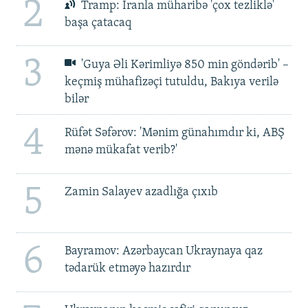
2
Tramp: İranla müharibə 'çox tezliklə'
başa çatacaq
3
'Guya Əli Kərimliyə 850 min göndərib' –
keçmiş mühafizəçi tutuldu, Bakıya verilə
bilər
4
Rüfət Səfərov: 'Mənim günahımdır ki, ABŞ
mənə mükafat verib?'
5
Zamin Salayev azadlığa çıxıb
6
Bayramov: Azərbaycan Ukraynaya qaz
tədarük etməyə hazırdır