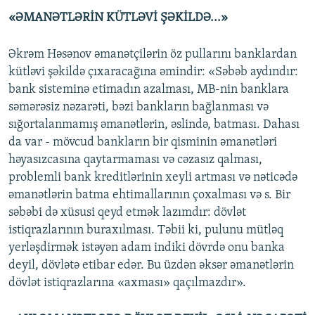
«ƏMANƏTLƏRİN KÜTLƏVİ ŞƏKİLDƏ...»
Əkrəm Həsənov əmanətçilərin öz pullarını banklardan
kütləvi şəkildə çıxaracağına əmindir: «Səbəb aydındır:
bank sisteminə etimadın azalması, MB-nin banklara
səmərəsiz nəzarəti, bəzi bankların bağlanması və
sığortalanmamış əmanətlərin, əslində, batması. Dahası
da var - mövcud bankların bir qisminin əmanətləri
həyasızcasına qaytarmaması və cəzasız qalması,
problemli bank kreditlərinin xeyli artması və nəticədə
əmanətlərin batma ehtimallarının çoxalması və s. Bir
səbəbi də xüsusi qeyd etmək lazımdır: dövlət
istiqrazlarının buraxılması. Təbii ki, pulunu mütləq
yerləşdirmək istəyən adam indiki dövrdə onu banka
deyil, dövlətə etibar edər. Bu üzdən əksər əmanətlərin
dövlət istiqrazlarına «axması» qaçılmazdır».