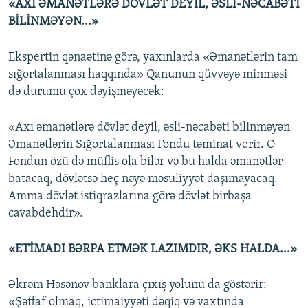
«AXI ƏMANƏTLƏRƏ DÖVLƏT DEYİL, ƏSLİ-NƏCABƏTİ
BİLİNMƏYƏN...»
Ekspertin qənaətinə görə, yaxınlarda «Əmanətlərin tam
sığortalanması haqqında» Qanunun qüvvəyə minməsi
də durumu çox dəyişməyəcək:
«Axı əmanətlərə dövlət deyil, əsli-nəcabəti bilinməyən
Əmanətlərin Sığortalanması Fondu təminat verir. O
Fondun özü də müflis ola bilər və bu halda əmanətlər
batacaq, dövlətsə heç nəyə məsuliyyət daşımayacaq.
Amma dövlət istiqrazlarına görə dövlət birbaşa
cavabdehdir».
«ETİMADI BƏRPA ETMƏK LAZIMDIR, ƏKS HALDA...»
Əkrəm Həsənov banklara çıxış yolunu da göstərir:
«Şəffaf olmaq, ictimaiyyəti dəqiq və vaxtında