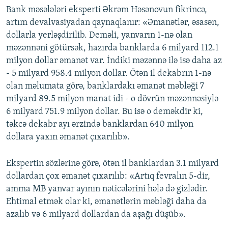
Bank məsələləri eksperti Əkrəm Həsənovun fikrincə,
artım devalvasiyadan qaynaqlanır: «Əmanətlər, əsasən,
dollarla yerləşdirilib. Deməli, yanvarın 1-nə olan
məzənnəni götürsək, hazırda banklarda 6 milyard 112.1
milyon dollar əmanət var. İndiki məzənnə ilə isə daha az
- 5 milyard 958.4 milyon dollar. Ötən il dekabrın 1-nə
olan məlumata görə, banklardakı əmanət məbləği 7
milyard 89.5 milyon manat idi - o dövrün məzənnəsiylə
6 milyard 751.9 milyon dollar. Bu isə o deməkdir ki,
təkcə dekabr ayı ərzində banklardan 640 milyon
dollara yaxın əmanət çıxarılıb».
Ekspertin sözlərinə görə, ötən il banklardan 3.1 milyard
dollardan çox əmanət çıxarılıb: «Artıq fevralın 5-dir,
amma MB yanvar ayının nəticələrini hələ də gizlədir.
Ehtimal etmək olar ki, əmanətlərin məbləği daha da
azalıb və 6 milyard dollardan da aşağı düşüb».