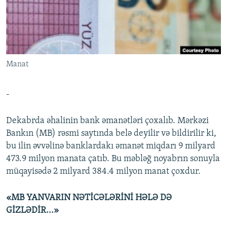
İNFOQRAFIKA
AZƏRBAYCAN ƏDƏBIYYATI KITABXANASI
MISSIYAMIZ
BIZI IZLƏ
KARIKATURA
İSLAM VƏ DEMOKRATIYA
PEŞƏ ETIKASI VƏ JURNALISTIKA STANDARTLARIMIZ
İZ - MƏDƏNIYYƏT PROQRAMI
MATERIALLARIMIZDAN ISTIFADƏ
AZADLIQRADIOSU MOBIL TELEFONUNUZDA
Manat
RFE/RL-in bütün saytları
BIZIMLƏ ƏLAQƏ
-
XƏBƏR BÜLLETENLƏRIMIZ
Dekabrda əhalinin bank əmanətləri çoxalıb. Mərkəzi
Bankın (MB) rəsmi saytında belə deyilir və bildirilir ki,
bu ilin əvvəlinə banklardakı əmanət miqdarı 9 milyard
473.9 milyon manata çatıb. Bu məbləğ noyabrın sonuyla
müqayisədə 2 milyard 384.4 milyon manat çoxdur.
«MB YANVARIN NƏTİCƏLƏRİNİ HƏLƏ DƏ
GİZLƏDİR...»