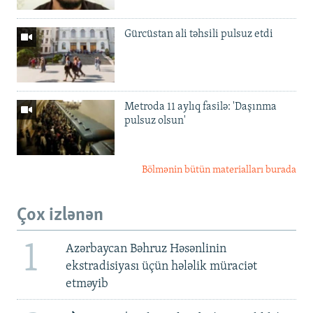
Gürcüstan ali təhsili pulsuz etdi
Metroda 11 aylıq fasilə: 'Daşınma
pulsuz olsun'
Bölmənin bütün materialları burada
Çox izlənən
1
Azərbaycan Bəhruz Həsənlinin
ekstradisiyası üçün hələlik müraciət
etməyib