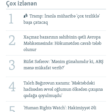
Çox izlənən
1
Tramp: İranla müharibə 'çox tezliklə'
başa çatacaq
2
Xaçmaz bazarının sahibinin qətli Avropa
Məhkəməsində: Hökumətdən cavab tələb
olunur
3
Rüfət Səfərov: 'Mənim günahımdır ki, ABŞ
mənə mükafat verib?'
4
Taleh Bağırovun xanımı: 'Məktəbdəki
hadisədən əvvəl oğlumun ölkədən çıxışına
qadağa qoyulmuşdu'
'Human Rights Watch': Hakimiyyət Əli