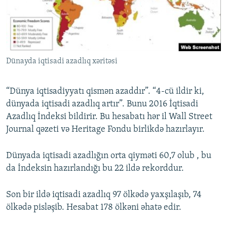
İNFOQRAFIKA
AZƏRBAYCAN ƏDƏBIYYATI KITABXANASI
MISSIYAMIZ
BIZI IZLƏ
KARIKATURA
İSLAM VƏ DEMOKRATIYA
PEŞƏ ETIKASI VƏ JURNALISTIKA STANDARTLARIMIZ
İZ - MƏDƏNIYYƏT PROQRAMI
MATERIALLARIMIZDAN ISTIFADƏ
Dünayda iqtisadi azadlıq xəritəsi
AZADLIQRADIOSU MOBIL TELEFONUNUZDA
RFE/RL-in bütün saytları
BIZIMLƏ ƏLAQƏ
“Dünya iqtisadiyyatı qismən azaddır”. “4-cü ildir ki,
XƏBƏR BÜLLETENLƏRIMIZ
dünyada iqtisadi azadlıq artır”. Bunu 2016 İqtisadi
Azadlıq İndeksi bildirir. Bu hesabatı hər il Wall Street
Journal qəzeti və Heritage Fondu birlikdə hazırlayır.
Dünyada iqtisadi azadlığın orta qiyməti 60,7 olub , bu
da İndeksin hazırlandığı bu 22 ildə rekorddur.
Son bir ildə iqtisadi azadlıq 97 ölkədə yaxşılaşıb, 74
ölkədə pisləşib. Hesabat 178 ölkəni əhatə edir.