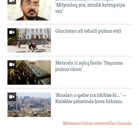
'Milyonluq yox, minlik korrupsiya
var'
Gürcüstan ali təhsili pulsuz etdi
Metroda 11 aylıq fasilə: 'Daşınma
pulsuz olsun'
'Binaları o qədər sıx tikiblər ki...' —
Küləklər şəhərində hava böhranı
Bölmənin bütün materialları burada