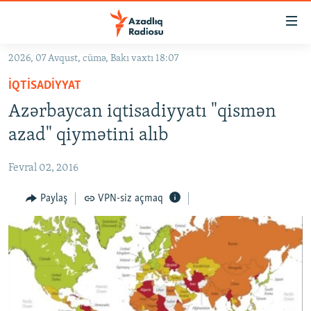
Keçid
linkləri
Əsas
2026, 07 Avqust, cümə, Bakı vaxtı 18:07
məzmuna
GÜNDƏM
İQTISADIYYAT
qayıt
#İZAHLA
Əsas
Azərbaycan iqtisadiyyatı "qismən
KORRUPSIOMETR
naviqasiyaya
azad" qiymətini alıb
qayıt
#ƏSLINDƏ
Axtarışa
Fevral 02, 2016
FƏRQƏ BAX
keç
QANUNI DOĞRU
Paylaş
VPN-siz açmaq
ARAŞDIRMA
MULTIMEDIA
RADIO ARXIV
VIDEO
HAQQIMIZDA
FOTOQALEREYA
OXU ZALI