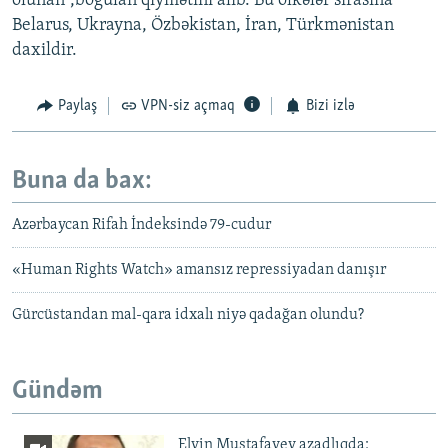
olunan”,boğulan qiymətini alıb. Bu ölkələr sırasına
Belarus, Ukrayna, Özbəkistan, İran, Türkmənistan
daxildir.
Paylaş
VPN-siz açmaq
Bizi izlə
Buna da bax:
Azərbaycan Rifah İndeksində 79-cudur
«Human Rights Watch» amansız repressiyadan danışır
Gürcüstandan mal-qara idxalı niyə qadağan olundu?
Gündəm
Elvin Mustafayev azadlıqda: