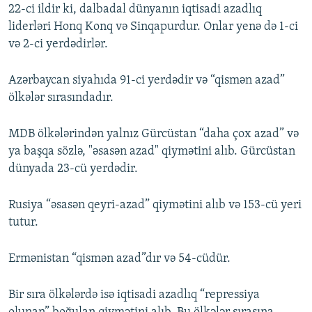
22-ci ildir ki, dalbadal dünyanın iqtisadi azadlıq
liderləri Honq Konq və Sinqapurdur. Onlar yenə də 1-ci
və 2-ci yerdədirlər.
Azərbaycan siyahıda 91-ci yerdədir və “qismən azad”
ölkələr sırasındadır.
MDB ölkələrindən yalnız Gürcüstan “daha çox azad” və
ya başqa sözlə, "əsasən azad" qiymətini alıb. Gürcüstan
dünyada 23-cü yerdədir.
Rusiya “əsasən qeyri-azad” qiymətini alıb və 153-cü yeri
tutur.
Ermənistan “qismən azad”dır və 54-cüdür.
Bir sıra ölkələrdə isə iqtisadi azadlıq “repressiya