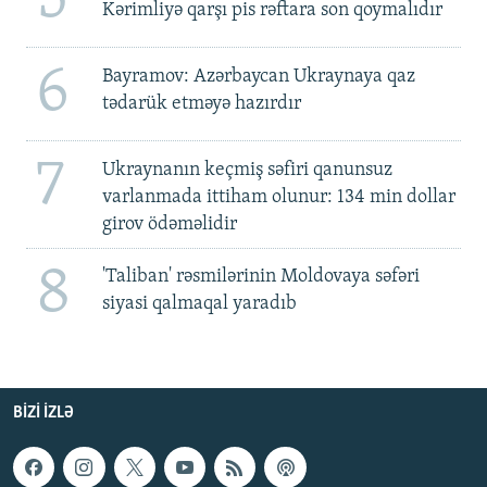
5
Kərimliyə qarşı pis rəftara son qoymalıdır
6
Bayramov: Azərbaycan Ukraynaya qaz
tədarük etməyə hazırdır
7
Ukraynanın keçmiş səfiri qanunsuz
varlanmada ittiham olunur: 134 min dollar
girov ödəməlidir
8
'Taliban' rəsmilərinin Moldovaya səfəri
siyasi qalmaqal yaradıb
BIZI IZLƏ