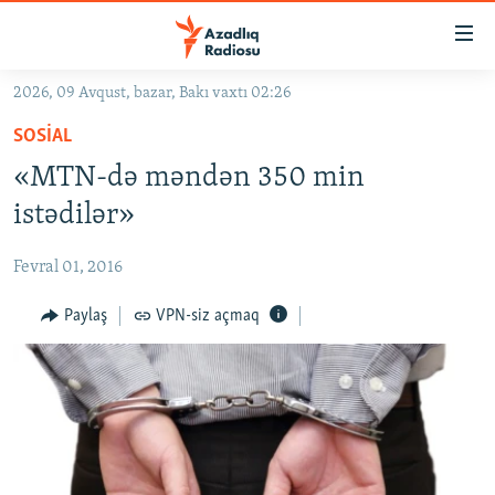
Keçid
linkləri
Əsas
2026, 09 Avqust, bazar, Bakı vaxtı 02:26
məzmuna
GÜNDƏM
SOSIAL
qayıt
#İZAHLA
Əsas
«MTN-də məndən 350 min
KORRUPSIOMETR
naviqasiyaya
istədilər»
qayıt
#ƏSLINDƏ
Axtarışa
Fevral 01, 2016
FƏRQƏ BAX
keç
QANUNI DOĞRU
Paylaş
VPN-siz açmaq
ARAŞDIRMA
MULTIMEDIA
RADIO ARXIV
VIDEO
HAQQIMIZDA
FOTOQALEREYA
OXU ZALI