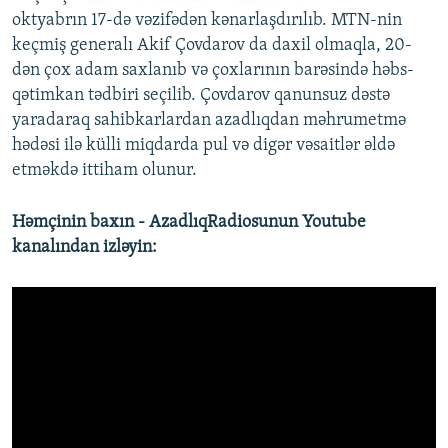
oktyabrın 17-də vəzifədən kənarlaşdırılıb. MTN-nin
keçmiş generalı Akif Çovdarov da daxil olmaqla, 20-
dən çox adam saxlanıb və çoxlarının barəsində həbs-
qətimkan tədbiri seçilib. Çovdarov qanunsuz dəstə
yaradaraq sahibkarlardan azadlıqdan məhrumetmə
hədəsi ilə külli miqdarda pul və digər vəsaitlər əldə
etməkdə ittiham olunur.
Həmçinin baxın - AzadlıqRadiosunun Youtube
kanalından izləyin: