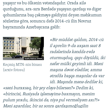
yaşayır və bu ölkənin vətəndaşıdır. Orada ailə
qurduğunu, ara-sıra Bərdədə yaşayan qardaşı və digər
qohumlarına baş çəkməyə gəldiyini deyən məhkumun
sözlərinə görə, sonuncu dəfə 2014-cü ilin Novruz
bayramında Azərbaycana gəlib:
«Bir müddət qaldım, 2014-cü
il aprelin 9-da axşam saat 8
radələrində kənddə evdə
oturmuşduq, qapı döyüldü, iki
nəfər mülki geyimli idi. Məni
Keçmiş MTN-nin binası
maşına dəvət elədilər, amma
(arxiv fotosu)
ətrafda başqa maşınlar da var
idi. Maşında mənə dedilər ki,
«səni buraxsaq, bir şey eləyə bilərsən?» Dedim ki,
«birincisi, Rusiyada işləməyimə baxmayın, mənim
pulum yoxdu, ikincisi də, niyə pul verməliyəm axı?!»
Məni apardılar, bir az sonra qardaşımoğlugilin