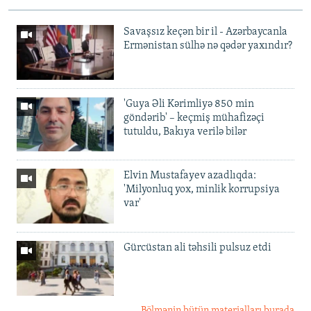
Savaşsız keçən bir il - Azərbaycanla
Ermənistan sülhə nə qədər yaxındır?
'Guya Əli Kərimliyə 850 min
göndərib' – keçmiş mühafizəçi
tutuldu, Bakıya verilə bilər
Elvin Mustafayev azadlıqda:
'Milyonluq yox, minlik korrupsiya
var'
Gürcüstan ali təhsili pulsuz etdi
Bölmənin bütün materialları burada