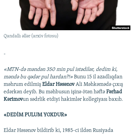
İNFOQRAFIKA
AZƏRBAYCAN ƏDƏBIYYATI KITABXANASI
MISSIYAMIZ
BIZI IZLƏ
KARIKATURA
İSLAM VƏ DEMOKRATIYA
PEŞƏ ETIKASI VƏ JURNALISTIKA STANDARTLARIMIZ
İZ - MƏDƏNIYYƏT PROQRAMI
MATERIALLARIMIZDAN ISTIFADƏ
Qandallı əllər (arxiv fotosu)
AZADLIQRADIOSU MOBIL TELEFONUNUZDA
RFE/RL-in bütün saytları
BIZIMLƏ ƏLAQƏ
-
XƏBƏR BÜLLETENLƏRIMIZ
«MTN-də məndən 350 min pul istədilər, dedim ki,
məndə bu qədər pul hardan?!»
Bunu 15 il azadlıqdan
məhrum edilmiş
Eldar Həsənov
Ali Məhkəmədə çıxış
edərkən deyib. Bu məhbusun işinə ötən həftə
Fərhad
Kərimov
un sədrlik etdiyi hakimlər kollegiyası baxıb.
«DEDİM PULUM YOXDUR»
Eldar Həsənov bildirib ki, 1985-ci ildən Rusiyada