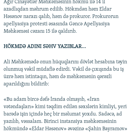
Ağır Cinayətlər Məhkəməsinin hökmü ilə 14 il
azadlıqdan məhrum edilib. Hökmdən həm Eldar
Həsənov narazı qalıb, həm də prokuror. Prokurorun
apellyasiya protesti əsasında Gəncə Apellyasiya
Məhkəməsi cəzanı 15 ilə qaldırıb.
HÖKMDƏ ADINI SƏHV YAZIBLAR...
Ali Məhkəmədə onun hüquqlarını dövlət hesabına təyin
olunmuş vəkil müdafiə edirdi. Vəkil də çıxışında bu iş
üzrə həm istintaqın, həm də məhkəmənin qərəzli
aparıldığını bildirib:
«Bu adam bircə dəfə İranda olmayıb, «İran
vətəndaşları» kimi təqdim edilən səxslərin kimliyi, yeri
barədə işin içində heç bir məlumat yoxdu. Sadəcə, ad
yazılıb, vəssalam. Birinci instansiya məhkəməsinin
hökmündə «Eldar Həsənov» əvəzinə «Şahin Bayramov»