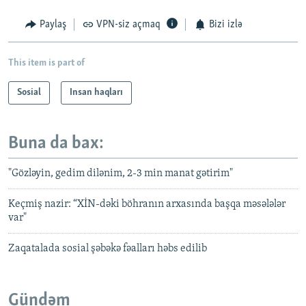
Paylaş
VPN-siz açmaq
Bizi izlə
This item is part of
Sosial
Insan haqları
Buna da bax:
"Gözləyin, gedim dilənim, 2-3 min manat gətirim"
Keçmiş nazir: “XİN-dəki böhranın arxasında başqa məsələlər
var"
Zaqatalada sosial şəbəkə fəalları həbs edilib
Gündəm