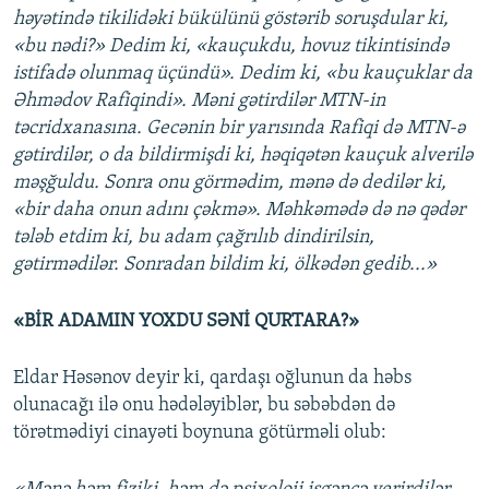
həyətində tikilidəki bükülünü göstərib soruşdular ki,
«bu nədi?» Dedim ki, «kauçukdu, hovuz tikintisində
istifadə olunmaq üçündü». Dedim ki, «bu kauçuklar da
Əhmədov Rafiqindi». Məni gətirdilər MTN-in
təcridxanasına. Gecənin bir yarısında Rafiqi də MTN-ə
gətirdilər, o da bildirmişdi ki, həqiqətən kauçuk alverilə
məşğuldu. Sonra onu görmədim, mənə də dedilər ki,
«bir daha onun adını çəkmə». Məhkəmədə də nə qədər
tələb etdim ki, bu adam çağrılıb dindirilsin,
gətirmədilər. Sonradan bildim ki, ölkədən gedib...»
«BİR ADAMIN YOXDU SƏNİ QURTARA?»
Eldar Həsənov deyir ki, qardaşı oğlunun da həbs
olunacağı ilə onu hədələyiblər, bu səbəbdən də
törətmədiyi cinayəti boynuna götürməli olub: