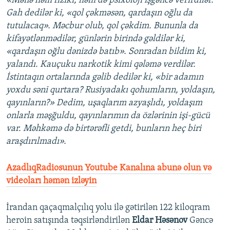
«Mənə həm fiziki, həm də psixoloji işgəncə verirdilər.
Gah dedilər ki, «qol çəkməsən, qardaşın oğlu da
tutulacaq». Məcbur olub, qol çəkdim. Bununla da
kifayətlənmədilər, günlərin birində gəldilər ki,
«qardaşın oğlu dənizdə batıb». Sonradan bildim ki,
yalandı. Kauçuku narkotik kimi qələmə verdilər.
İstintaqın ortalarında gəlib dedilər ki, «bir adamın
yoxdu səni qurtara? Rusiyadakı qohumların, yoldaşın,
qayınların?»
Dedim, uşaqlarım azyaşlıdı, yoldaşım
onlarla məşğuldu, qayınlarımın da özlərinin işi-gücü
var. Məhkəmə də birtərəfli getdi, bunların heç biri
araşdırılmadı».
AzadlıqRadiosunun Youtube Kanalına abunə olun və
videoları həmən izləyin
İrandan qaçaqmalçılıq yolu ilə gətirilən 122 kiloqram
heroin satışında təqsirləndirilən
Eldar Həsənov
Gəncə