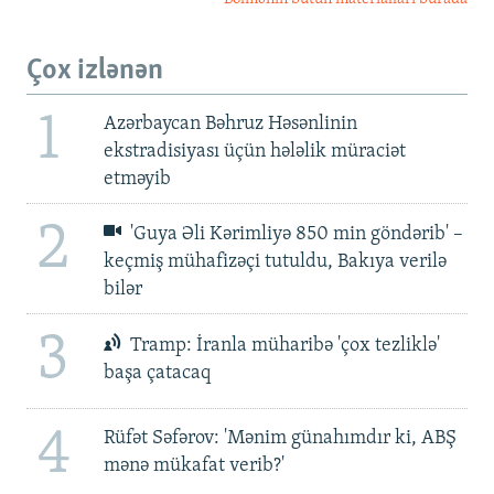
Çox izlənən
1
Azərbaycan Bəhruz Həsənlinin
ekstradisiyası üçün hələlik müraciət
etməyib
2
'Guya Əli Kərimliyə 850 min göndərib' –
keçmiş mühafizəçi tutuldu, Bakıya verilə
bilər
3
Tramp: İranla müharibə 'çox tezliklə'
başa çatacaq
4
Rüfət Səfərov: 'Mənim günahımdır ki, ABŞ
mənə mükafat verib?'