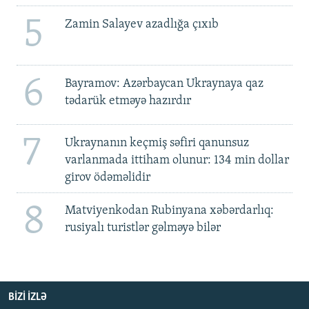
5
Zamin Salayev azadlığa çıxıb
6
Bayramov: Azərbaycan Ukraynaya qaz
tədarük etməyə hazırdır
7
Ukraynanın keçmiş səfiri qanunsuz
varlanmada ittiham olunur: 134 min dollar
girov ödəməlidir
8
Matviyenkodan Rubinyana xəbərdarlıq:
rusiyalı turistlər gəlməyə bilər
BIZI IZLƏ