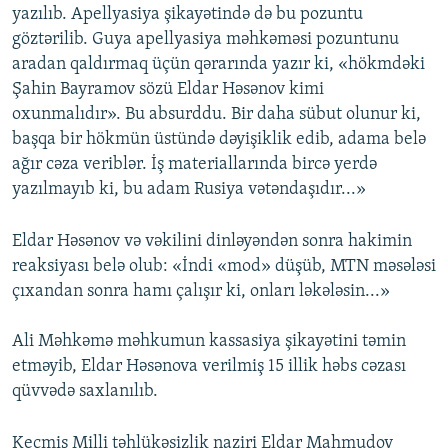
yazılıb. Apellyasiya şikayətində də bu pozuntu
göztərilib. Guya apellyasiya məhkəməsi pozuntunu
aradan qaldırmaq üçün qərarında yazır ki, «hökmdəki
Şahin Bayramov sözü Eldar Həsənov kimi
oxunmalıdır». Bu absurddu. Bir daha sübut olunur ki,
başqa bir hökmün üstündə dəyişiklik edib, adama belə
ağır cəza veriblər. İş materiallarında bircə yerdə
yazılmayıb ki, bu adam Rusiya vətəndaşıdır...»
Eldar Həsənov və vəkilini dinləyəndən sonra hakimin
reaksiyası belə olub: «İndi «mod» düşüb, MTN məsələsi
çıxandan sonra hamı çalışır ki, onları ləkələsin...»
Ali Məhkəmə məhkumun kassasiya şikayətini təmin
etməyib, Eldar Həsənova verilmiş 15 illik həbs cəzası
qüvvədə saxlanılıb.
Keçmiş Milli təhlükəsizlik naziri Eldar Mahmudov