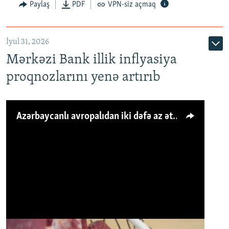
Paylaş
PDF
VPN-siz açmaq
İyul 31, 2026
Mərkəzi Bank illik inflyasiya
proqnozlarını yenə artırıb
Azərbaycanlı avropalıdan iki dəfə az ət yeyir, amma... 'Qiymət artımı qaçılmazdır'