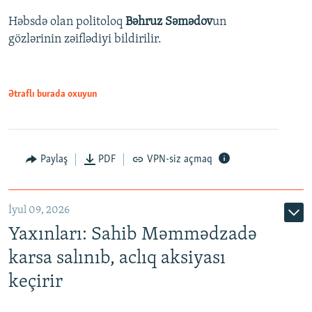
Həbsdə olan politoloq
Bəhruz Səmədov
un
gözlərinin zəiflədiyi bildirilir.
Ətraflı burada oxuyun
Paylaş
PDF
VPN-siz açmaq
İyul 09, 2026
Yaxınları: Sahib Məmmədzadə
karsa salınıb, aclıq aksiyası
keçirir