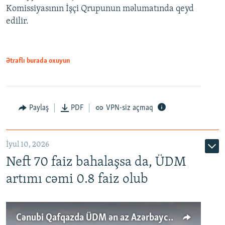
Komissiyasının İşçi Qrupunun məlumatında qeyd
edilir.
Ətraflı burada oxuyun
Paylaş
PDF
VPN-siz açmaq
İyul 10, 2026
Neft 70 faiz bahalaşsa da, ÜDM
artımı cəmi 0.8 faiz olub
Cənubi Qafqazda ÜDM ən az Azərbaycanda artır: Qonşuları niyə Bakını qabaqlaya bilir?