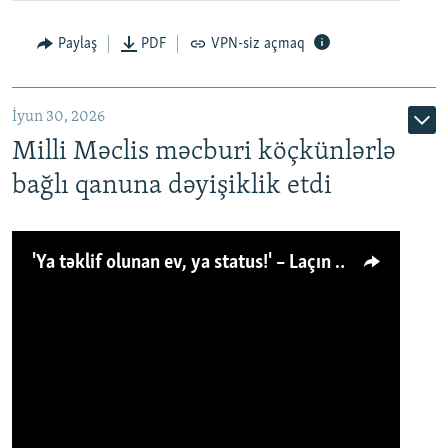
Paylaş
PDF
VPN-siz açmaq
İyun 30, 2026
Milli Məclis məcburi köçkünlərlə
bağlı qanuna dəyişiklik etdi
'Ya təklif olunan ev, ya status!' – Laçın köçkünü: 'Laçından başqa heç hara!'