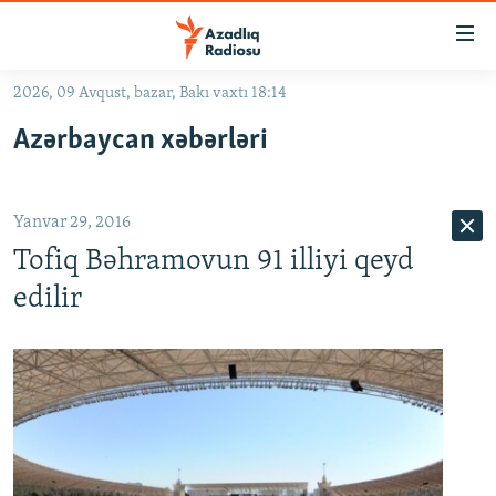
Keçid
linkləri
Əsas
2026, 09 Avqust, bazar, Bakı vaxtı 18:14
məzmuna
GÜNDƏM
Azərbaycan xəbərləri
qayıt
#İZAHLA
Əsas
KORRUPSIOMETR
naviqasiyaya
Yanvar 29, 2016
qayıt
#ƏSLINDƏ
Axtarışa
Tofiq Bəhramovun 91 illiyi qeyd
FƏRQƏ BAX
keç
edilir
QANUNI DOĞRU
ARAŞDIRMA
MULTIMEDIA
RADIO ARXIV
VIDEO
HAQQIMIZDA
FOTOQALEREYA
OXU ZALI