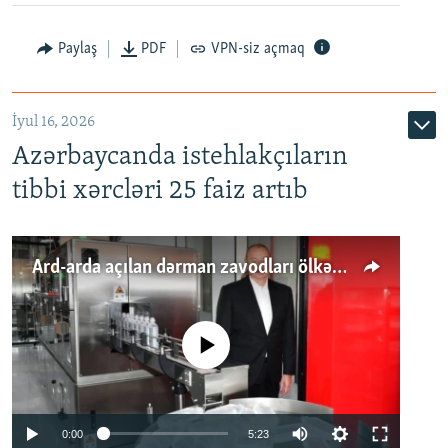
Paylaş
PDF
VPN-siz açmaq
İyul 16, 2026
Azərbaycanda istehlakçıların
tibbi xərcləri 25 faiz artıb
Ard-arda açılan dərman zavodları ölkənin tələbatını ödəyirmi?
No media source currently available
Auto
0:00
5:23