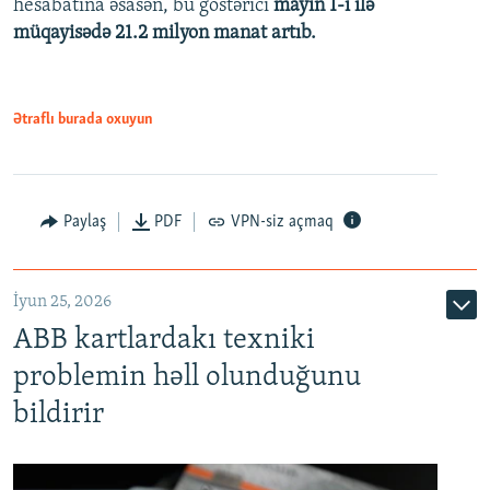
hesabatına əsasən, bu göstərici
mayın 1-i ilə
müqayisədə 21.2 milyon manat artıb.
1080p
Ətraflı burada oxuyun
Auto
240p
360p
480p
Paylaş
PDF
VPN-siz açmaq
720p
1080p
İyun 25, 2026
ABB kartlardakı texniki
problemin həll olunduğunu
bildirir