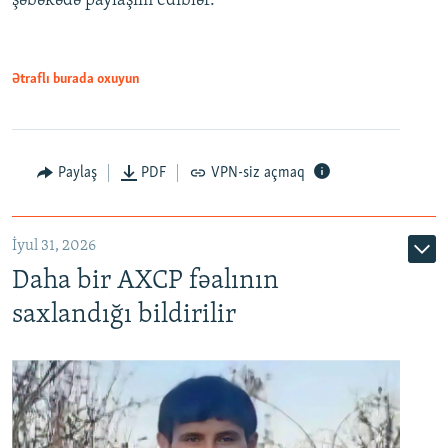
şəbəkədə paylaşım ediblər.
Ətraflı burada oxuyun
Paylaş
PDF
VPN-siz açmaq
İyul 31, 2026
Daha bir AXCP fəalının
saxlandığı bildirilir