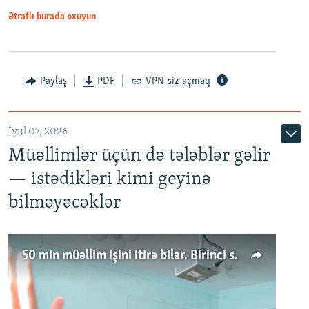
Ətraflı burada oxuyun
Paylaş
PDF
VPN-siz açmaq
İyul 07, 2026
Müəllimlər üçün də tələblər gəlir
— istədikləri kimi geyinə
bilməyəcəklər
50 min müəllim işini itirə bilər. Birinci sinfə gedənlər azalır