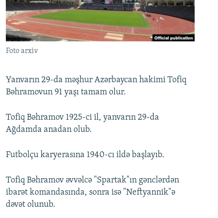
İNFOQRAFIKA
AZƏRBAYCAN ƏDƏBIYYATI KITABXANASI
MISSIYAMIZ
BIZI IZLƏ
KARIKATURA
İSLAM VƏ DEMOKRATIYA
PEŞƏ ETIKASI VƏ JURNALISTIKA STANDARTLARIMIZ
İZ - MƏDƏNIYYƏT PROQRAMI
MATERIALLARIMIZDAN ISTIFADƏ
Foto arxiv
AZADLIQRADIOSU MOBIL TELEFONUNUZDA
RFE/RL-in bütün saytları
BIZIMLƏ ƏLAQƏ
Yanvarın 29-da məşhur Azərbaycan hakimi Tofiq
Bəhramovun 91 yaşı tamam olur.
XƏBƏR BÜLLETENLƏRIMIZ
Tofiq Bəhramov 1925-ci il, yanvarın 29-da
Ağdamda anadan olub.
Futbolçu karyerasına 1940-cı ildə başlayıb.
Tofiq Bəhramov əvvəlcə "Spartak"ın gənclərdən
ibarət komandasında, sonra isə "Neftyannik"ə
dəvət olunub.