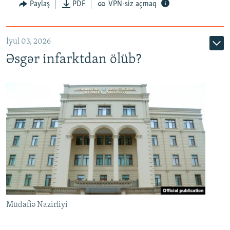
Auto
240p
360p
480p
Paylaş
PDF
VPN-siz açmaq
720p
1080p
İyul 03, 2026
Əsgər infarktdan ölüb?
Müdafiə Nazirliyi