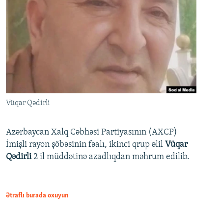
Vüqar Qədirli
Azərbaycan Xalq Cəbhəsi Partiyasının (AXCP)
İmişli rayon şöbəsinin fəalı, ikinci qrup əlil
Vüqar
Qədirli
2 il müddətinə azadlıqdan məhrum edilib.
Ətraflı burada oxuyun