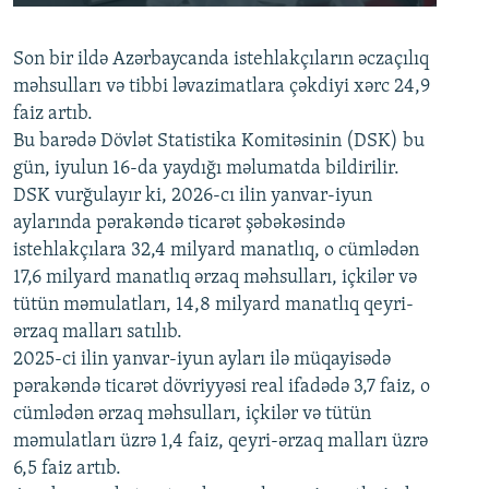
240p
Son bir ildə Azərbaycanda istehlakçıların
360p
əczaçılıq
məhsulları və tibbi ləvazimatlara çəkdiyi xərc 24,9
480p
Auto
240p
360p
480p
faiz artıb.
720p
Bu barədə Dövlət Statistika Komitəsinin (DSK) bu
720p
1080p
gün, iyulun 16-da yaydığı məlumatda bildirilir.
1080p
DSK vurğulayır ki, 2026-cı ilin yanvar-iyun
aylarında pərakəndə ticarət şəbəkəsində
istehlakçılara 32,4 milyard manatlıq, o cümlədən
17,6 milyard manatlıq ərzaq məhsulları, içkilər və
tütün məmulatları, 14,8 milyard manatlıq qeyri-
ərzaq malları satılıb.
2025-ci ilin yanvar-iyun ayları ilə müqayisədə
pərakəndə ticarət dövriyyəsi real ifadədə 3,7 faiz, o
cümlədən ərzaq məhsulları, içkilər və tütün
məmulatları üzrə 1,4 faiz, qeyri-ərzaq malları üzrə
6,5 faiz artıb.