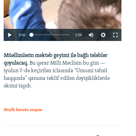
Auto
0:00
2:58
240p
Müəllimlərin məktəb geyimi ilə bağlı tələblər
360p
qoyulacaq.
Bu qərar Milli Məclisin bu gün —
480p
iyulun 7-də keçirilən iclasında "Ümumi təhsil
720p
haqqında" qanuna təklif edilən dəyişikliklərdə
əksini tapıb.
1080p
Ətraflı burada oxuyun