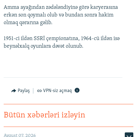
Amma ayağından zədələndiyinə görə karyerasına
erkən son qoymalı olub və bundan sonra hakim
olmaq qərarına gəlib.
1951-ci ildən SSRİ çempionatına, 1964-cü ildən isə
beynəlxalq oyunlara dəvət olunub.
Paylaş
VPN-siz açmaq
Bütün xəbərləri izləyin
Avqust 07, 2026