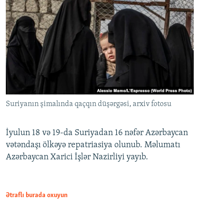
Suriyanın şimalında qaçqın düşərgəsi, arxiv fotosu
İyulun 18 və 19-da Suriyadan 16 nəfər Azərbaycan
vətəndaşı ölkəyə repatriasiya olunub. Məlumatı
Azərbaycan Xarici İşlər Nazirliyi yayıb.
Ətraflı burada oxuyun