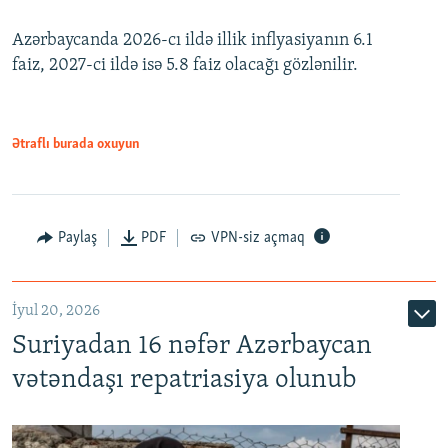
240p
Azərbaycanda 2026-cı ildə illik inflyasiyanın 6.1
360p
faiz, 2027-ci ildə isə 5.8 faiz olacağı gözlənilir.
480p
720p
1080p
Ətraflı burada oxuyun
Paylaş
PDF
VPN-siz açmaq
İyul 20, 2026
Auto
240p
360p
480p
Suriyadan 16 nəfər Azərbaycan
720p
1080p
vətəndaşı repatriasiya olunub