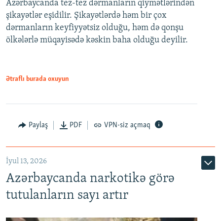
Azərbaycanda tez-tez dərmanların qiymətlərindən
şikayətlər eşidilir. Şikayətlərdə həm bir çox
dərmanların keyfiyyətsiz olduğu, həm də qonşu
ölkələrlə müqayisədə kəskin baha olduğu deyilir.
Ətraflı burada oxuyun
Paylaş
PDF
VPN-siz açmaq
İyul 13, 2026
Azərbaycanda narkotikə görə
tutulanların sayı artır