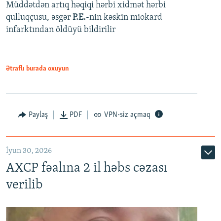
Müddətdən artıq həqiqi hərbi xidmət hərbi
qulluqçusu, əsgər
P.E.
-nin kəskin miokard
infarktından öldüyü bildirilir
Ətraflı burada oxuyun
Paylaş
PDF
VPN-siz açmaq
İyun 30, 2026
AXCP fəalına 2 il həbs cəzası
verilib