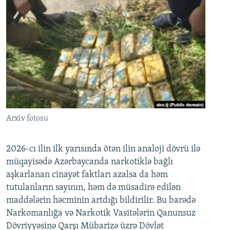
Arxiv fotosu
2026-cı ilin ilk yarısında ötən ilin analoji dövrü ilə
müqayisədə Azərbaycanda narkotiklə bağlı
aşkarlanan cinayət faktları azalsa da həm
tutulanların sayının, həm də müsadirə edilən
maddələrin həcminin artdığı bildirilir. Bu barədə
Narkomanlığa və Narkotik Vasitələrin Qanunsuz
Dövriyyəsinə Qarşı Mübarizə üzrə Dövlət