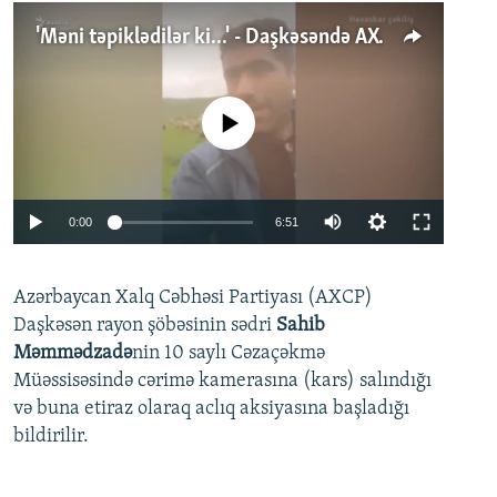
'Məni təpiklədilər ki...' - Daşkəsəndə AXCP fəalının yaxınları onun həbsinə etiraz edirlər
No media source currently available
Auto
0:00
6:51
240p
Azərbaycan Xalq Cəbhəsi Partiyası (AXCP)
360p
Daşkəsən rayon şöbəsinin sədri
Sahib
480p
Auto
240p
360p
480p
Məmmədzadə
nin 10 saylı Cəzaçəkmə
720p
Müəssisəsində cərimə kamerasına (kars) salındığı
720p
1080p
və buna etiraz olaraq aclıq aksiyasına başladığı
1080p
bildirilir.