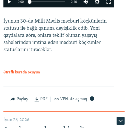
Auto
0:00
2:46
240p
İyunun 30-da Milli Məclis məcburi köçkünlərin
360p
statusu ilə bağlı qanuna dəyişiklik edib. Yeni
480p
qaydalara görə, onlara təklif olunan yaşayış
720p
sahələrindən imtina edən məcburi köçkünlər
statuslarını itirəcəklər.
1080p
Ətraflı burada oxuyun
Auto
240p
360p
480p
Paylaş
PDF
VPN-siz açmaq
720p
1080p
İyun 26, 2026