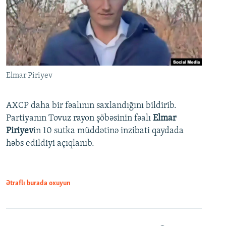
Elmar Piriyev
AXCP daha bir fəalının saxlandığını bildirib.
Partiyanın Tovuz rayon şöbəsinin fəalı
Elmar
Piriyev
in 10 sutka müddətinə inzibati qaydada
həbs edildiyi açıqlanıb.
Ətraflı burada oxuyun