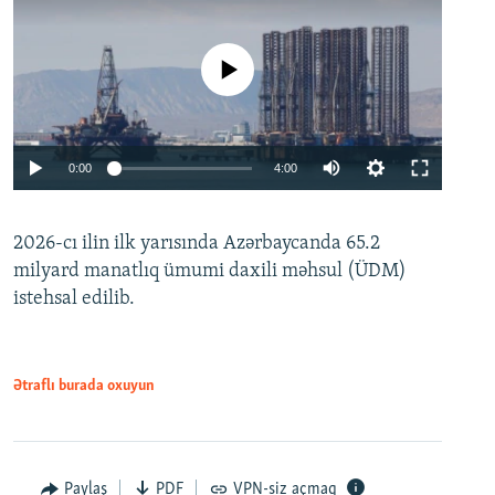
No media source currently available
Auto
0:00
4:00
240p
2026-cı ilin ilk yarısında Azərbaycanda 65.2
360p
milyard manatlıq ümumi daxili məhsul (ÜDM)
480p
Auto
240p
360p
480p
istehsal edilib.
720p
720p
1080p
1080p
Ətraflı burada oxuyun
Paylaş
PDF
VPN-siz açmaq