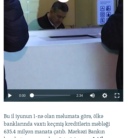
Auto
0:00
2:34
240p
Bu il iyunun 1-nə olan məlumata görə, ölkə
360p
banklarında vaxtı keçmiş kreditlərin məbləği
480p
635.4 milyon manata çatıb. Mərkəzi Bankın
720p