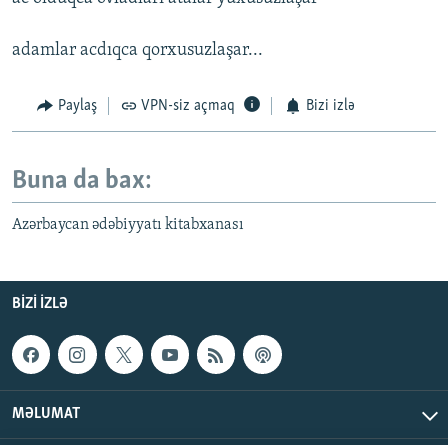
adamlar acdıqca qorxusuzlaşar...
Paylaş
VPN-siz açmaq
Bizi izlə
Buna da bax:
Azərbaycan ədəbiyyatı kitabxanası
BIZI IZLƏ
MƏLUMAT