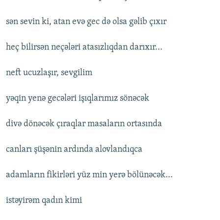
sən sevin ki, atan evə gec də olsa gəlib çıxır
heç bilirsən neçələri atasızlıqdan darıxır...
neft ucuzlaşır, sevgilim
yəqin yenə gecələri işıqlarımız sönəcək
divə dönəcək çıraqlar masaların ortasında
canları şüşənin ardında alovlandıqca
adamların fikirləri yüz min yerə bölünəcək...
istəyirəm qadın kimi