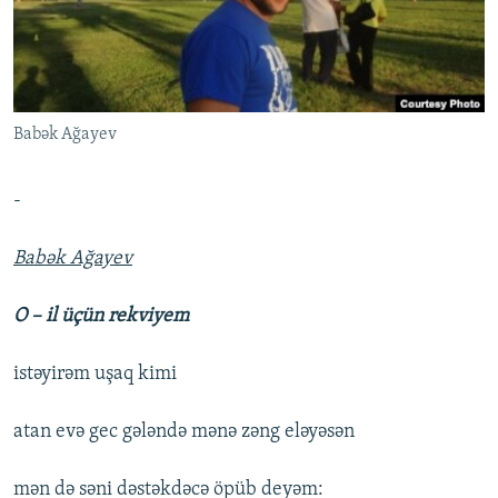
İNFOQRAFIKA
AZƏRBAYCAN ƏDƏBIYYATI KITABXANASI
MISSIYAMIZ
BIZI IZLƏ
KARIKATURA
İSLAM VƏ DEMOKRATIYA
PEŞƏ ETIKASI VƏ JURNALISTIKA STANDARTLARIMIZ
İZ - MƏDƏNIYYƏT PROQRAMI
MATERIALLARIMIZDAN ISTIFADƏ
Babək Ağayev
AZADLIQRADIOSU MOBIL TELEFONUNUZDA
RFE/RL-in bütün saytları
BIZIMLƏ ƏLAQƏ
-
XƏBƏR BÜLLETENLƏRIMIZ
Babək Ağayev
O – il üçün rekviyem
istəyirəm uşaq kimi
atan evə gec gələndə mənə zəng eləyəsən
mən də səni dəstəkdəcə öpüb deyəm: