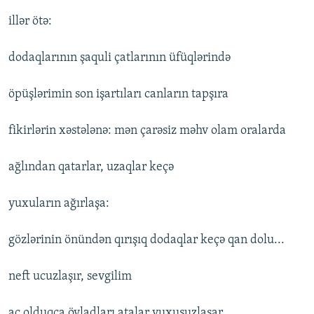
illər ötə:
dodaqlarının şaquli çatlarının üfüqlərində
öpüşlərimin son işartıları canların tapşıra
fikirlərin xəstələnə: mən çarəsiz məhv olam oralarda
ağlından qatarlar, uzaqlar keçə
yuxuların ağırlaşa:
gözlərinin önündən qırışıq dodaqlar keçə qan dolu...
neft ucuzlaşır, sevgilim
ac olduqca övladları atalar yuxusuzlaşar