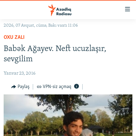
Keçid
linkləri
Əsas
2026, 07 Avqust, cümə, Bakı vaxtı 11:06
məzmuna
GÜNDƏM
OXU ZALI
qayıt
#İZAHLA
Əsas
Babək Ağayev. Neft ucuzlaşır,
KORRUPSIOMETR
naviqasiyaya
sevgilim
qayıt
#ƏSLINDƏ
Axtarışa
Yanvar 23, 2016
FƏRQƏ BAX
keç
QANUNI DOĞRU
Paylaş
VPN-siz açmaq
ARAŞDIRMA
MULTIMEDIA
RADIO ARXIV
VIDEO
HAQQIMIZDA
FOTOQALEREYA
OXU ZALI