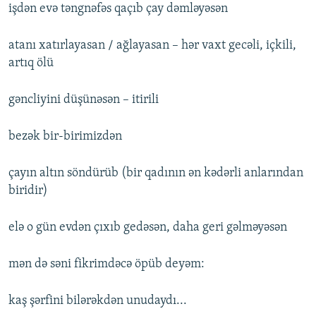
işdən evə təngnəfəs qaçıb çay dəmləyəsən
atanı xatırlayasan / ağlayasan – hər vaxt gecəli, içkili,
artıq ölü
gəncliyini düşünəsən – itirili
bezək bir-birimizdən
çayın altın söndürüb (bir qadının ən kədərli anlarından
biridir)
elə o gün evdən çıxıb gedəsən, daha geri gəlməyəsən
mən də səni fikrimdəcə öpüb deyəm:
kaş şərfini bilərəkdən unudaydı...