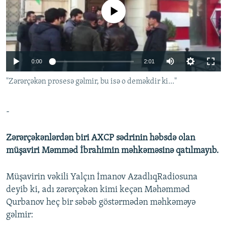
İNFOQRAFIKA
AZƏRBAYCAN ƏDƏBIYYATI KITABXANASI
MISSIYAMIZ
No media source currently available
BIZI IZLƏ
KARIKATURA
İSLAM VƏ DEMOKRATIYA
PEŞƏ ETIKASI VƏ JURNALISTIKA STANDARTLARIMIZ
İZ - MƏDƏNIYYƏT PROQRAMI
MATERIALLARIMIZDAN ISTIFADƏ
0:00
2:01
AZADLIQRADIOSU MOBIL TELEFONUNUZDA
RFE/RL-in bütün saytları
"Zərərçəkən prosesə gəlmir, bu isə o deməkdir ki..."
BIZIMLƏ ƏLAQƏ
XƏBƏR BÜLLETENLƏRIMIZ
-
Zərərçəkənlərdən biri AXCP sədrinin həbsdə olan
müşaviri Məmməd İbrahimin məhkəməsinə qatılmayıb.
Müşavirin vəkili Yalçın İmanov AzadlıqRadiosuna
deyib ki, adı zərərçəkən kimi keçən Məhəmməd
Qurbanov heç bir səbəb göstərmədən məhkəməyə
gəlmir: