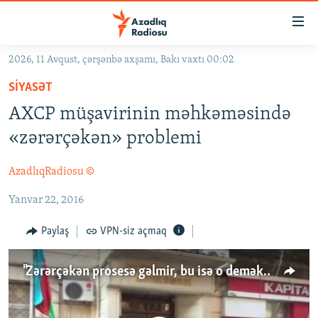
Keçid
linkləri
Əsas
2026, 11 Avqust, çərşənbə axşamı, Bakı vaxtı 00:02
məzmuna
GÜNDƏM
SIYASƏT
qayıt
#İZAHLA
Əsas
AXCP müşavirinin məhkəməsində
KORRUPSIOMETR
naviqasiyaya
«zərərçəkən» problemi
qayıt
#ƏSLINDƏ
Axtarışa
AzadlıqRadiosu ©
FƏRQƏ BAX
keç
Yanvar 22, 2016
QANUNI DOĞRU
ARAŞDIRMA
Paylaş
VPN-siz açmaq
MULTIMEDIA
"Zərərçəkən prosesə gəlmir, bu isə o deməkdir ki..."
RADIO ARXIV
VIDEO
HAQQIMIZDA
FOTOQALEREYA
OXU ZALI