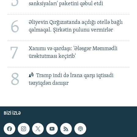
5
sanksiyaları' paketini qəbul etdi
6
Əliyevin Qırğızıstanda açdığı otellə bağlı
qalmaqal. Şirkətin pulunu vermirlər
7
Xanımı və qardaşı: 'Ələsgər Məmmədli
ürəktutması keçirib'
8
Tramp indi də İrana qarşı iqtisadi
təzyiqdən danışır
BIZI IZLƏ