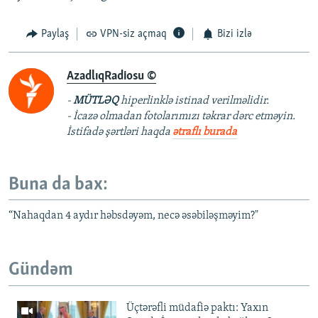
Paylaş
VPN-siz açmaq
Bizi izlə
AzadlıqRadiosu ©
-
MÜTLƏQ
hiperlinklə istinad verilməlidir.
- İcazə olmadan fotolarımızı təkrar dərc etməyin.
İstifadə şərtləri haqda
ətraflı burada
Buna da bax:
“Nahaqdan 4 aydır həbsdəyəm, necə əsəbiləşməyim?"
Gündəm
Üçtərəfli müdafiə paktı: Yaxın