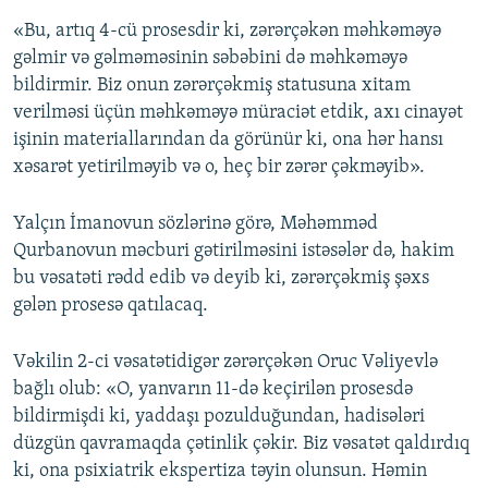
«Bu, artıq 4-cü prosesdir ki, zərərçəkən məhkəməyə
gəlmir və gəlməməsinin səbəbini də məhkəməyə
bildirmir. Biz onun zərərçəkmiş statusuna xitam
verilməsi üçün məhkəməyə müraciət etdik, axı cinayət
işinin materiallarından da görünür ki, ona hər hansı
xəsarət yetirilməyib və o, heç bir zərər çəkməyib».
Yalçın İmanovun sözlərinə görə, Məhəmməd
Qurbanovun məcburi gətirilməsini istəsələr də, hakim
bu vəsatəti rədd edib və deyib ki, zərərçəkmiş şəxs
gələn prosesə qatılacaq.
Vəkilin 2-ci vəsatətidigər zərərçəkən Oruc Vəliyevlə
bağlı olub: «O, yanvarın 11-də keçirilən prosesdə
bildirmişdi ki, yaddaşı pozulduğundan, hadisələri
düzgün qavramaqda çətinlik çəkir. Biz vəsatət qaldırdıq
ki, ona psixiatrik ekspertiza təyin olunsun. Həmin