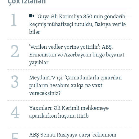
Çox izlənən
1
'Guya Əli Kərimliyə 850 min göndərib' –
keçmiş mühafizəçi tutuldu, Bakıya verilə
bilər
2
'Verilən vədlər yerinə yetirilir': ABŞ,
Ermənistan və Azərbaycan birgə bəyanat
yayıblar
3
MeydanTV işi: 'Çamadanlarla çıxarılan
pulların hesabını xalqa nə vaxt
verəcəksiniz?'
4
Yaxınları: Əli Kərimli məhkəməyə
aparılarkən huşunu itirib
ABŞ Senatı Rusiyaya qarşı 'cəhənnəm