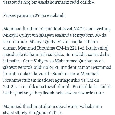
vəsatət də heç bir əsaslandırmasız rədd edildi».
Proses yanvarın 29-na ertələnib.
Məmməd İbrahim bir müddət əvvəl AXCP-dən ayrılmış
Mikayıl Quliyevin şikayəti əsasında sentyabrın 30-da
həbs olunub. Mikayıl Quliyevi vurmaqda ittiham
olunan Məmməd İbrahimə CM-in 221.1-ci (xuliqanlıq)
maddəsilə ittiham irəli sürülüb. Bir müddət sonra daha
iki nəfər - Oruc Vəliyev və Məhəmməd Qurbanov da
şikayət verərək bildiriblər ki, insident zamanı Məmməd
İbrahim onları da vurub. Bundan sonra Məmməd
İbrahimə ittiham maddəsi ağırlaşdırılıb və CM-in
221.2.2-ci maddəsinə tövsif olunub. Bu maddə iki ilədək
islah işləri və ya beş ilədək həbs cəzası nəzərdə tutur.
Məmməd İbrahim ittihamı qəbul etmir və həbsinin
siyasi sifariş olduğunu bildirir.