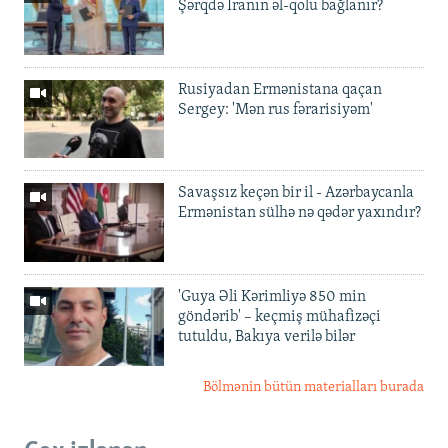
Şərqdə İranın əl-qolu bağlanır?
Rusiyadan Ermənistana qaçan
Sergey: 'Mən rus fərarisiyəm'
Savaşsız keçən bir il - Azərbaycanla
Ermənistan sülhə nə qədər yaxındır?
'Guya Əli Kərimliyə 850 min
göndərib' – keçmiş mühafizəçi
tutuldu, Bakıya verilə bilər
Bölmənin bütün materialları burada