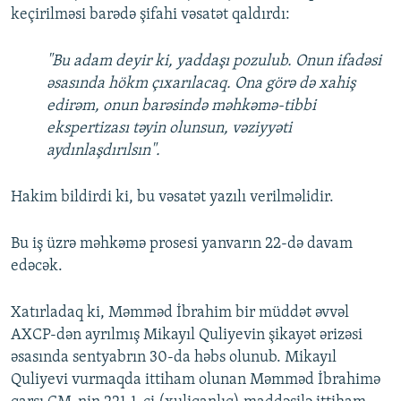
keçirilməsi barədə şifahi vəsatət qaldırdı:
"Bu adam deyir ki, yaddaşı pozulub. Onun ifadəsi
əsasında hökm çıxarılacaq. Ona görə də xahiş
edirəm, onun barəsində məhkəmə-tibbi
ekspertizası təyin olunsun, vəziyyəti
aydınlaşdırılsın".
Hakim bildirdi ki, bu vəsatət yazılı verilməlidir.
Bu iş üzrə məhkəmə prosesi yanvarın 22-də davam
edəcək.
Xatırladaq ki, Məmməd İbrahim bir müddət əvvəl
AXCP-dən ayrılmış Mikayıl Quliyevin şikayət ərizəsi
əsasında sentyabrın 30-da həbs olunub. Mikayıl
Quliyevi vurmaqda ittiham olunan Məmməd İbrahimə