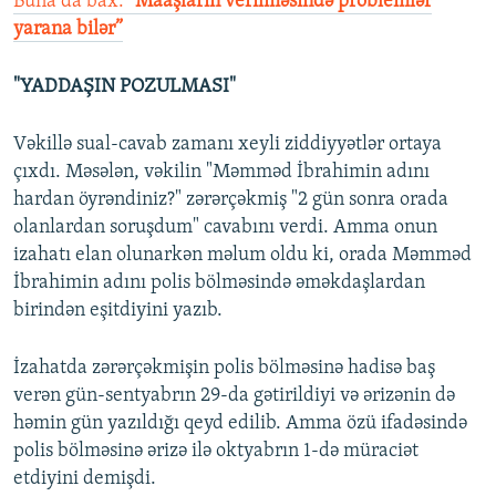
Buna da bax:
“Maaşların verilməsində problemlər
yarana bilər”
"YADDAŞIN POZULMASI"
Vəkillə sual-cavab zamanı xeyli ziddiyyətlər ortaya
çıxdı. Məsələn, vəkilin "Məmməd İbrahimin adını
hardan öyrəndiniz?" zərərçəkmiş "2 gün sonra orada
olanlardan soruşdum" cavabını verdi. Amma onun
izahatı elan olunarkən məlum oldu ki, orada Məmməd
İbrahimin adını polis bölməsində əməkdaşlardan
birindən eşitdiyini yazıb.
İzahatda zərərçəkmişin polis bölməsinə hadisə baş
verən gün-sentyabrın 29-da gətirildiyi və ərizənin də
həmin gün yazıldığı qeyd edilib. Amma özü ifadəsində
polis bölməsinə ərizə ilə oktyabrın 1-də müraciət
etdiyini demişdi.