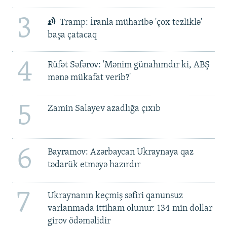
3
Tramp: İranla müharibə 'çox tezliklə'
başa çatacaq
4
Rüfət Səfərov: 'Mənim günahımdır ki, ABŞ
mənə mükafat verib?'
5
Zamin Salayev azadlığa çıxıb
6
Bayramov: Azərbaycan Ukraynaya qaz
tədarük etməyə hazırdır
7
Ukraynanın keçmiş səfiri qanunsuz
varlanmada ittiham olunur: 134 min dollar
girov ödəməlidir