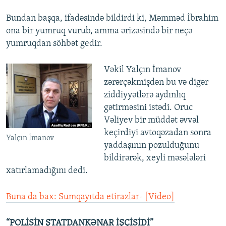
Bundan başqa, ifadəsində bildirdi ki, Məmməd İbrahim
ona bir yumruq vurub, amma ərizəsində bir neçə
yumruqdan söhbət gedir.
Vəkil Yalçın İmanov
zərərçəkmişdən bu və digər
ziddiyyətlərə aydınlıq
gətirməsini istədi. Oruc
Vəliyev bir müddət əvvəl
keçirdiyi avtoqəzadan sonra
Yalçın İmanov
yaddaşının pozulduğunu
bildirərək, xeyli məsələləri
xatırlamadığını dedi.
Buna da bax: Sumqayıtda etirazlar- [Video]
“POLİSİN ŞTATDANKƏNAR İŞÇİSİDİ”