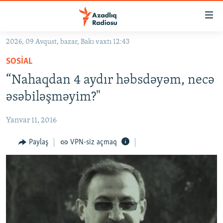
Keçid
linkləri
Əsas
2026, 09 Avqust, bazar, Bakı vaxtı 12:43
məzmuna
GÜNDƏM
SOSIAL
qayıt
#İZAHLA
Əsas
“Nahaqdan 4 aydır həbsdəyəm, necə
KORRUPSIOMETR
naviqasiyaya
əsəbiləşməyim?"
qayıt
#ƏSLINDƏ
Axtarışa
Yanvar 11, 2016
FƏRQƏ BAX
keç
QANUNI DOĞRU
Paylaş
VPN-siz açmaq
ARAŞDIRMA
MULTIMEDIA
RADIO ARXIV
VIDEO
HAQQIMIZDA
FOTOQALEREYA
OXU ZALI