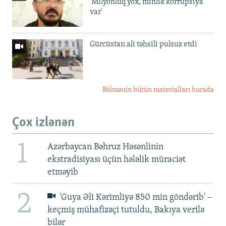
'Milyonluq yox, minlik korrupsiya
var'
Gürcüstan ali təhsili pulsuz etdi
Bölmənin bütün materialları burada
Çox izlənən
1
Azərbaycan Bəhruz Həsənlinin
ekstradisiyası üçün hələlik müraciət
etməyib
2
'Guya Əli Kərimliyə 850 min göndərib' –
keçmiş mühafizəçi tutuldu, Bakıya verilə
bilər