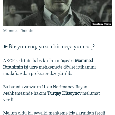
İNFOQRAFIKA
AZƏRBAYCAN ƏDƏBIYYATI KITABXANASI
MISSIYAMIZ
BIZI IZLƏ
KARIKATURA
İSLAM VƏ DEMOKRATIYA
PEŞƏ ETIKASI VƏ JURNALISTIKA STANDARTLARIMIZ
İZ - MƏDƏNIYYƏT PROQRAMI
MATERIALLARIMIZDAN ISTIFADƏ
Mammad Ibrahim
AZADLIQRADIOSU MOBIL TELEFONUNUZDA
RFE/RL-in bütün saytları
BIZIMLƏ ƏLAQƏ
►Bir yumruq, yoxsa bir neçə yumruq?
XƏBƏR BÜLLETENLƏRIMIZ
AXCP sədrinin həbsdə olan müşaviri
Məmməd
İbrahimin
işi üzrə məhkəmədə dövlət ittihamını
müdafiə edən prokuror dəyişdirilib.
Bu barədə yanvarın 11-də Nərimanov Rayon
Məhkəməsində hakim
Turqay Hüseynov
məlumat
verdi.
Məlum oldu ki, əvvəlki məhkəmə iclaslarından fərqli