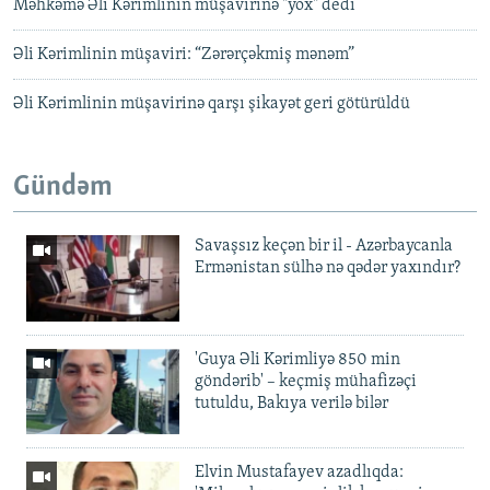
Məhkəmə Əli Kərimlinin müşavirinə "yox" dedi
Əli Kərimlinin müşaviri: “Zərərçəkmiş mənəm”
Əli Kərimlinin müşavirinə qarşı şikayət geri götürüldü
Gündəm
Savaşsız keçən bir il - Azərbaycanla
Ermənistan sülhə nə qədər yaxındır?
'Guya Əli Kərimliyə 850 min
göndərib' – keçmiş mühafizəçi
tutuldu, Bakıya verilə bilər
Elvin Mustafayev azadlıqda: