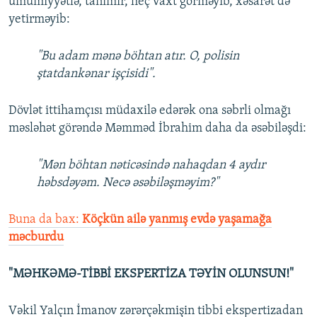
ümumiyyətlə, tanımır, heç vaxt görməyib, xəsarət də
yetirməyib:
"Bu adam mənə böhtan atır. O, polisin
ştatdankənar işçisidi".
Dövlət ittihamçısı müdaxilə edərək ona səbrli olmağı
məsləhət görəndə Məmməd İbrahim daha da əsəbiləşdi:
"Mən böhtan nəticəsində nahaqdan 4 aydır
həbsdəyəm. Necə əsəbiləşməyim?"
Buna da bax:
Köçkün ailə yanmış evdə yaşamağa
məcburdu
"MƏHKƏMƏ-TİBBİ EKSPERTİZA TƏYİN OLUNSUN!"
Vəkil Yalçın İmanov zərərçəkmişin tibbi ekspertizadan