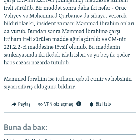
qarşı CM-nin 221.1-ci (xuliqanlıq) maddəsilə ittiham
irəli sürülüb. Bir müddət sonra daha iki nəfər - Oruc
Vəliyev və Məhəmməd Qurbanov da şikayət verərək
bildiriblər ki, insident zamanı Məmməd İbrahim onları
da vurub. Bundan sonra Məmməd İbrahimə qarşı
ittiham irəli sürülən maddə ağırlaşdırılıb və CM-nin
221.2.2-ci maddəsinə tövsif olunub. Bu maddənin
sanksiyasında iki ilədək islah işləri və ya beş ilə qədər
həbs cəzası nəzərdə tutulub.
Məmməd İbrahim isə ittihamı qəbul etmir və həbsinin
siyasi sifariş olduğunu bildirir.
Paylaş
VPN-siz açmaq
Bizi izlə
Buna da bax: