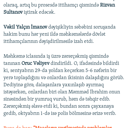
olaraq, artıq bu prosesdə ittihamçı qismində
Rizvan
Sultanov
iştirak edəcək.
Vəkil Yalçın
İmanov
dəyişikliyin səbəbini soruşanda
hakim bunu hər yeni ildə məhkəmələrdə dövlət
ittihamçılarının dəyişdirilməsilə izah etdi.
Məhkəmə iclasında iş üzrə zərərçəkmiş qismində
tanınan
Oruc Vəliyev
dindirildi. O, ifadəsində bildirdi
ki, sentyabrın 29-da yoldan keçərkən 5-6 nəfərin bir
yerə toplaşdığını və onlardan ikisinin dalaşdığını görüb.
Dediyinə görə, dalaşanlara yaxınlaşıb ayırmaq
istəyərkən, onlardan biri olan Məmməd İbrahim onun
sinəsindən bir yumruq vurub, həm də təhqir edib.
Zərərçəkmiş əlavə etdi ki, bundan sonra çayxanaya
gedib, oktyabrın 1-də isə polis bölməsinə ərizə verib.