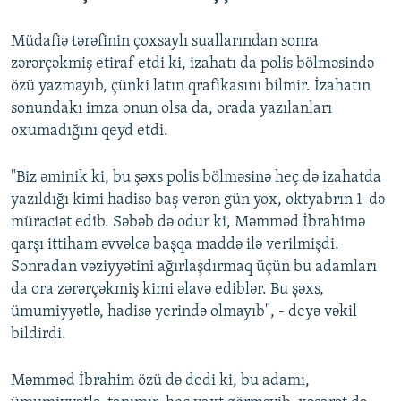
Müdafiə tərəfinin çoxsaylı suallarından sonra
zərərçəkmiş etiraf etdi ki, izahatı da polis bölməsində
özü yazmayıb, çünki latın qrafikasını bilmir. İzahatın
sonundakı imza onun olsa da, orada yazılanları
oxumadığını qeyd etdi.
"Biz əminik ki, bu şəxs polis bölməsinə heç də izahatda
yazıldığı kimi hadisə baş verən gün yox, oktyabrın 1-də
müraciət edib. Səbəb də odur ki, Məmməd İbrahimə
qarşı ittiham əvvəlcə başqa maddə ilə verilmişdi.
Sonradan vəziyyətini ağırlaşdırmaq üçün bu adamları
da ora zərərçəkmiş kimi əlavə ediblər. Bu şəxs,
ümumiyyətlə, hadisə yerində olmayıb", - deyə vəkil
bildirdi.
Məmməd İbrahim özü də dedi ki, bu adamı,