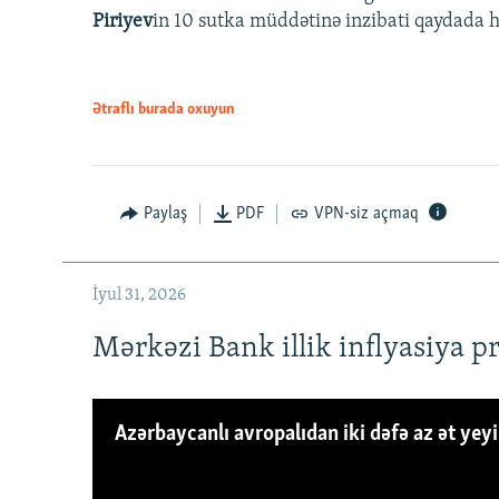
Piriyev
in 10 sutka müddətinə inzibati qaydada hə
Ətraflı burada oxuyun
Paylaş
PDF
VPN-siz açmaq
İyul 31, 2026
Mərkəzi Bank illik inflyasiya p