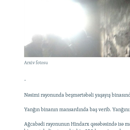
İNFOQRAFIKA
AZƏRBAYCAN ƏDƏBIYYATI KITABXANASI
MISSIYAMIZ
KARIKATURA
İSLAM VƏ DEMOKRATIYA
PEŞƏ ETIKASI VƏ JURNALISTIKA
STANDARTLARIMIZ
İZ - MƏDƏNIYYƏT PROQRAMI
MATERIALLARIMIZDAN ISTIFADƏ
AZADLIQRADIOSU MOBIL TELEFONUNUZDA
BIZIMLƏ ƏLAQƏ
XƏBƏR BÜLLETENLƏRIMIZ
Arxiv fotosu
-
Nəsimi rayonunda beşmərtəbəli yaşayış binasınd
Yanğın binanın mansardında baş verib. Yanğının 
Ağcabədi rayonunun Hindarx qəsəbəsində isə m