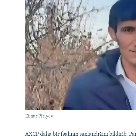
Elmar Piriyev
AXCP daha bir fəalının saxlandığını bildirib. Pa