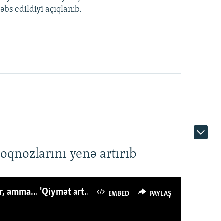
bs edildiyi açıqlanıb.
roqnozlarını yenə artırıb
Azərbaycanlı avropalıdan iki dəfə az ət yeyir, amma... 'Qiymət artımı qaçılmazdır'
EMBED
PAYLAŞ