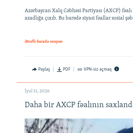
Azərbaycan Xalq Cəbhəsi Partiyası (AXCP) fəalı
azadlığa çıxıb. Bu barədə siyasi fəallar sosial ş
Ətraflı burada oxuyun
Paylaş
PDF
VPN-siz açmaq
İyul 31, 2026
Daha bir AXCP fəalının saxlandığ