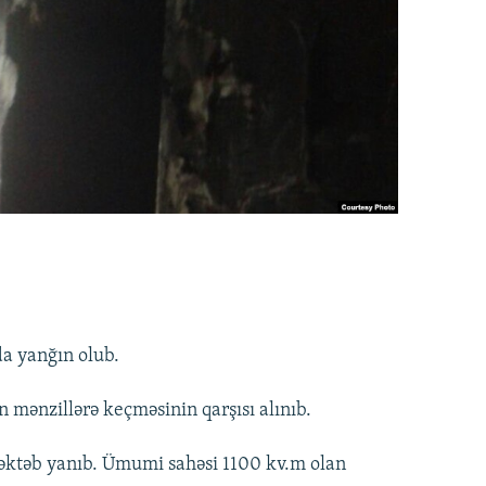
a yanğın olub.
mənzillərə keçməsinin qarşısı alınıb.
əktəb yanıb. Ümumi sahəsi 1100 kv.m olan