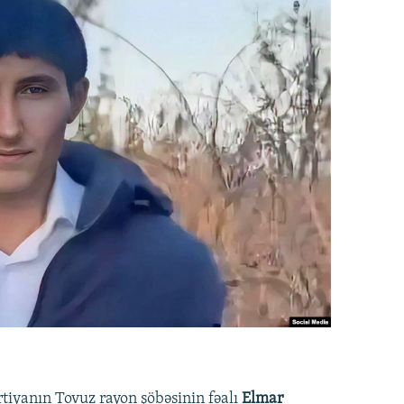
rtiyanın Tovuz rayon şöbəsinin fəalı
Elmar