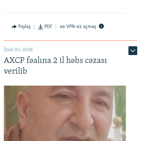
Paylaş
PDF
VPN-siz açmaq
İyun 30, 2026
AXCP fəalına 2 il həbs cəzası
verilib