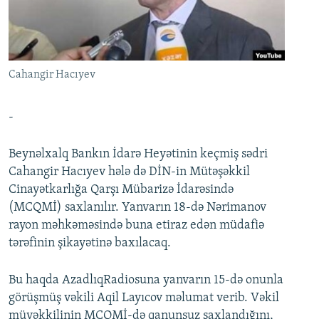
İNFOQRAFIKA
AZƏRBAYCAN ƏDƏBIYYATI KITABXANASI
MISSIYAMIZ
BIZI IZLƏ
KARIKATURA
İSLAM VƏ DEMOKRATIYA
PEŞƏ ETIKASI VƏ JURNALISTIKA STANDARTLARIMIZ
İZ - MƏDƏNIYYƏT PROQRAMI
MATERIALLARIMIZDAN ISTIFADƏ
Cahangir Hacıyev
AZADLIQRADIOSU MOBIL TELEFONUNUZDA
RFE/RL-in bütün saytları
BIZIMLƏ ƏLAQƏ
-
XƏBƏR BÜLLETENLƏRIMIZ
Beynəlxalq Bankın İdarə Heyətinin keçmiş sədri
Cahangir Hacıyev hələ də DİN-in Mütəşəkkil
Cinayətkarlığa Qarşı Mübarizə İdarəsində
(MCQMİ) saxlanılır. Yanvarın 18-də Nərimanov
rayon məhkəməsində buna etiraz edən müdafiə
tərəfinin şikayətinə baxılacaq.
Bu haqda AzadlıqRadiosuna yanvarın 15-də onunla
görüşmüş vəkili Aqil Layıcov məlumat verib. Vəkil
müvəkkilinin MCQMİ-də qanunsuz saxlandığını,