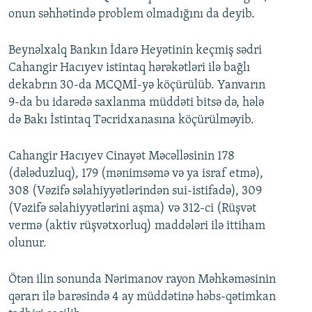
onun səhhətində problem olmadığını da deyib.
Beynəlxalq Bankın İdarə Heyətinin keçmiş sədri
Cahangir Hacıyev istintaq hərəkətləri ilə bağlı
dekabrın 30-da MCQMİ-yə köçürülüb. Yanvarın
9-da bu idarədə saxlanma müddəti bitsə də, hələ
də Bakı İstintaq Təcridxanasına köçürülməyib.
Cahangir Hacıyev Cinayət Məcəlləsinin 178
(dələduzluq), 179 (mənimsəmə və ya israf etmə),
308 (Vəzifə səlahiyyətlərindən sui-istifadə), 309
(Vəzifə səlahiyyətlərini aşma) və 312-ci (Rüşvət
vermə (aktiv rüşvətxorluq) maddələri ilə ittiham
olunur.
Ötən ilin sonunda Nərimanov rayon Məhkəməsinin
qərarı ilə barəsində 4 ay müddətinə həbs-qətimkan