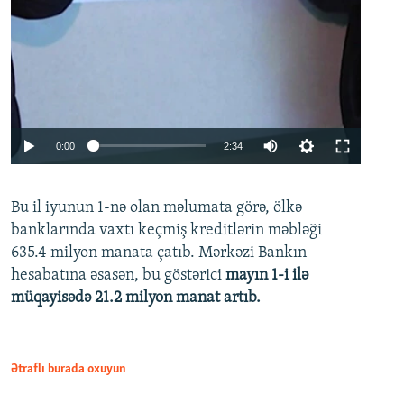
Auto
0:00
2:34
240p
Bu il iyunun 1-nə olan məlumata görə, ölkə
360p
banklarında vaxtı keçmiş kreditlərin məbləği
480p
635.4 milyon manata çatıb. Mərkəzi Bankın
720p
hesabatına əsasən, bu göstərici
mayın 1-i ilə
müqayisədə 21.2 milyon manat artıb.
1080p
Ətraflı burada oxuyun