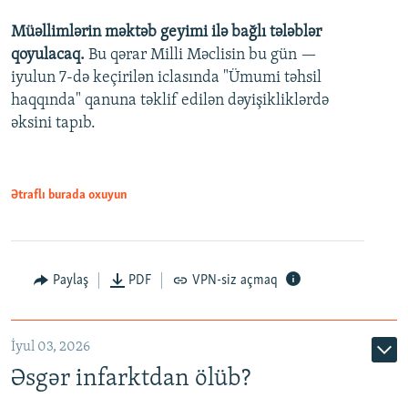
Müəllimlərin məktəb geyimi ilə bağlı tələblər
360p
qoyulacaq.
Bu qərar Milli Məclisin bu gün —
480p
iyulun 7-də keçirilən iclasında "Ümumi təhsil
720p
haqqında" qanuna təklif edilən dəyişikliklərdə
əksini tapıb.
1080p
Ətraflı burada oxuyun
Auto
240p
360p
480p
Paylaş
PDF
VPN-siz açmaq
720p
1080p
İyul 03, 2026
Əsgər infarktdan ölüb?