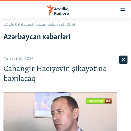
Keçid
linkləri
Əsas
2026, 09 Avqust, bazar, Bakı vaxtı 13:14
məzmuna
GÜNDƏM
Azərbaycan xəbərləri
qayıt
#İZAHLA
Əsas
KORRUPSIOMETR
naviqasiyaya
Yanvar 15, 2016
qayıt
#ƏSLINDƏ
Axtarışa
Cahangir Hacıyevin şikayətinə
FƏRQƏ BAX
keç
baxılacaq
QANUNI DOĞRU
ARAŞDIRMA
MULTIMEDIA
RADIO ARXIV
VIDEO
HAQQIMIZDA
FOTOQALEREYA
OXU ZALI