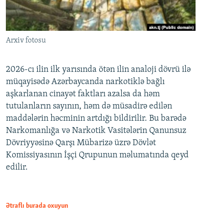
Arxiv fotosu
2026-cı ilin ilk yarısında ötən ilin analoji dövrü ilə
müqayisədə Azərbaycanda narkotiklə bağlı
aşkarlanan cinayət faktları azalsa da həm
tutulanların sayının, həm də müsadirə edilən
maddələrin həcminin artdığı bildirilir. Bu barədə
Narkomanlığa və Narkotik Vasitələrin Qanunsuz
Dövriyyəsinə Qarşı Mübarizə üzrə Dövlət
Komissiyasının İşçi Qrupunun məlumatında qeyd
edilir.
Ətraflı burada oxuyun