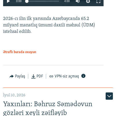
0:00
4:00
240p
2026-cı ilin ilk yarısında Azərbaycanda 65.2
360p
milyard manatlıq ümumi daxili məhsul (ÜDM)
480p
Auto
240p
360p
480p
istehsal edilib.
720p
720p
1080p
1080p
Ətraflı burada oxuyun
Paylaş
PDF
VPN-siz açmaq
İyul 10, 2026
Yaxınları: Bəhruz Səmədovun
gözləri xeyli zəifləyib