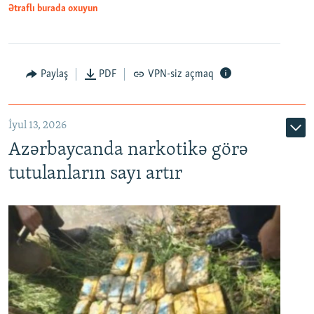
Ətraflı burada oxuyun
Paylaş
PDF
VPN-siz açmaq
İyul 13, 2026
Azərbaycanda narkotikə görə
tutulanların sayı artır