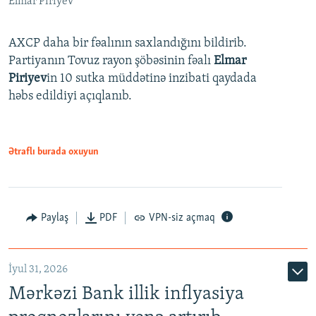
Elmar Piriyev
AXCP daha bir fəalının saxlandığını bildirib.
Partiyanın Tovuz rayon şöbəsinin fəalı
Elmar
Piriyev
in 10 sutka müddətinə inzibati qaydada
həbs edildiyi açıqlanıb.
Ətraflı burada oxuyun
Paylaş
PDF
VPN-siz açmaq
İyul 31, 2026
Mərkəzi Bank illik inflyasiya