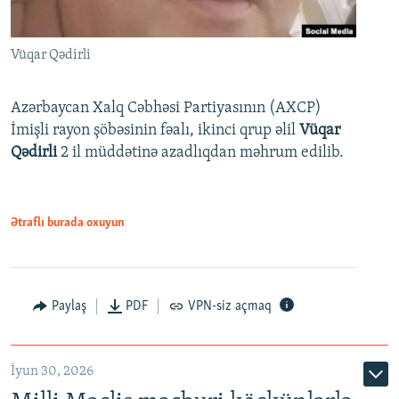
Vüqar Qədirli
Azərbaycan Xalq Cəbhəsi Partiyasının (AXCP)
İmişli rayon şöbəsinin fəalı, ikinci qrup əlil
Vüqar
Qədirli
2 il müddətinə azadlıqdan məhrum edilib.
Ətraflı burada oxuyun
Paylaş
PDF
VPN-siz açmaq
İyun 30, 2026