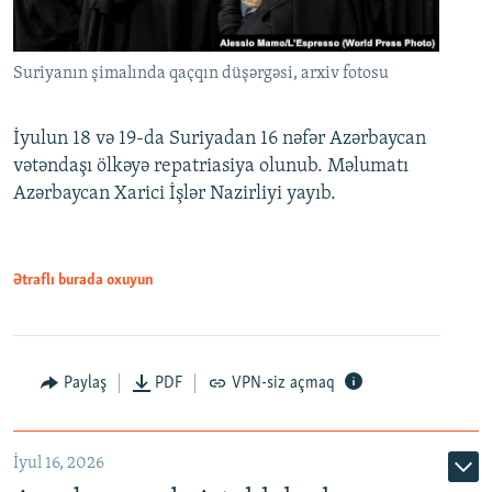
Suriyanın şimalında qaçqın düşərgəsi, arxiv fotosu
İyulun 18 və 19-da Suriyadan 16 nəfər Azərbaycan
vətəndaşı ölkəyə repatriasiya olunub. Məlumatı
Azərbaycan Xarici İşlər Nazirliyi yayıb.
Ətraflı burada oxuyun
Paylaş
PDF
VPN-siz açmaq
İyul 16, 2026