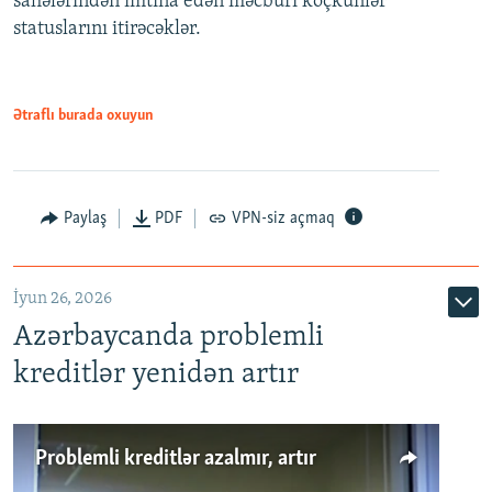
sahələrindən imtina edən məcburi köçkünlər
statuslarını itirəcəklər.
1080p
Ətraflı burada oxuyun
Auto
240p
360p
480p
Paylaş
PDF
VPN-siz açmaq
720p
1080p
İyun 26, 2026
Azərbaycanda problemli
kreditlər yenidən artır
Problemli kreditlər azalmır, artır