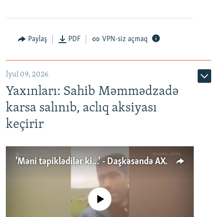
Paylaş
PDF
VPN-siz açmaq
İyul 09, 2026
Yaxınları: Sahib Məmmədzadə
karsa salınıb, aclıq aksiyası
keçirir
'Məni təpiklədilər ki...' - Daşkəsəndə AXCP fəalının yaxınları onun həbsinə etiraz edirlər
No media source currently available