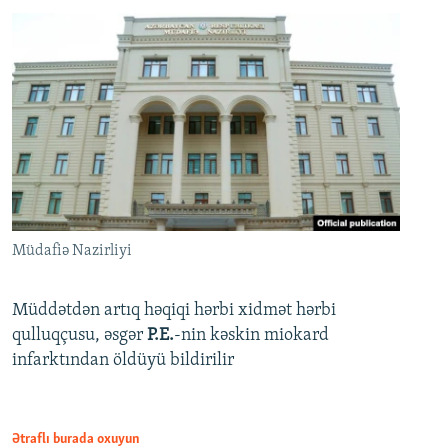
Müdafiə Nazirliyi
Müddətdən artıq həqiqi hərbi xidmət hərbi
qulluqçusu, əsgər
P.E.
-nin kəskin miokard
infarktından öldüyü bildirilir
Ətraflı burada oxuyun