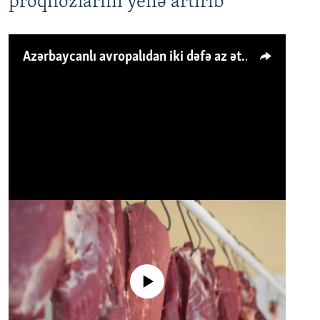
proqnozlarını yenə artırıb
Azərbaycanlı avropalıdan iki dəfə az ət yeyir, amma... 'Qiymət artımı qaçılmazdır'
No media source currently available