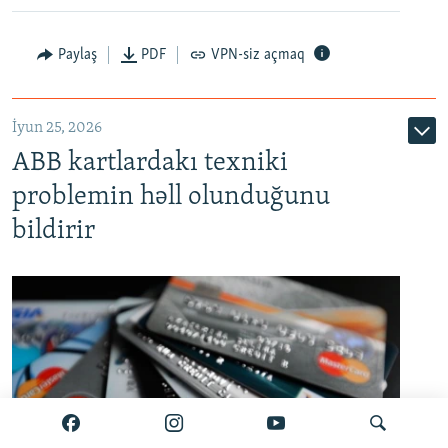
Auto
240p
360p
480p
Paylaş
PDF
VPN-siz açmaq
720p
1080p
İyun 25, 2026
ABB kartlardakı texniki
problemin həll olunduğunu
bildirir