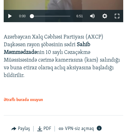
Auto
0:00
6:51
240p
Azərbaycan Xalq Cəbhəsi Partiyası (AXCP)
360p
Daşkəsən rayon şöbəsinin sədri
Sahib
480p
Auto
240p
360p
480p
Məmmədzadə
nin 10 saylı Cəzaçəkmə
720p
Müəssisəsində cərimə kamerasına (kars) salındığı
720p
1080p
və buna etiraz olaraq aclıq aksiyasına başladığı
1080p
bildirilir.
Ətraflı burada oxuyun
Paylaş
PDF
VPN-siz açmaq