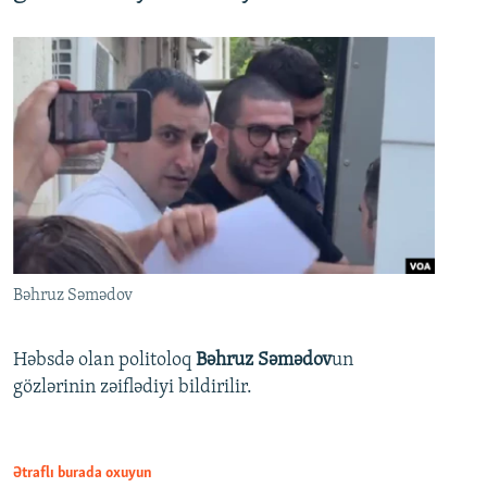
Bəhruz Səmədov
Həbsdə olan politoloq
Bəhruz Səmədov
un
gözlərinin zəiflədiyi bildirilir.
Ətraflı burada oxuyun