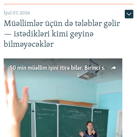
İyul 07, 2026
Müəllimlər üçün də tələblər gəlir
— istədikləri kimi geyinə
bilməyəcəklər
50 min müəllim işini itirə bilər. Birinci sinfə gedənlər azalır