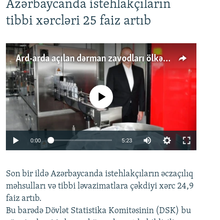
Azərbaycanda istehlakçıların
tibbi xərcləri 25 faiz artıb
Ard-arda açılan dərman zavodları ölkənin tələbatını ödəyirmi?
No media source currently available
Auto
0:00
5:23
240p
Son bir ildə Azərbaycanda istehlakçıların
360p
əczaçılıq
məhsulları və tibbi ləvazimatlara çəkdiyi xərc 24,9
480p
Auto
240p
360p
480p
faiz artıb.
720p
Bu barədə Dövlət Statistika Komitəsinin (DSK) bu
720p
1080p