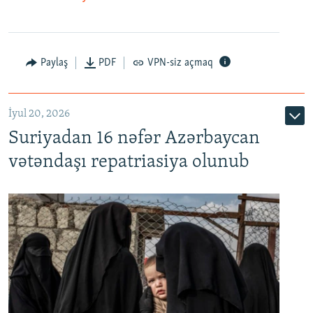
Paylaş
PDF
VPN-siz açmaq
İyul 20, 2026
Auto
240p
360p
480p
Suriyadan 16 nəfər Azərbaycan
720p
1080p
vətəndaşı repatriasiya olunub