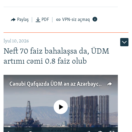
Paylaş
PDF
VPN-siz açmaq
İyul 10, 2026
Neft 70 faiz bahalaşsa da, ÜDM
artımı cəmi 0.8 faiz olub
Cənubi Qafqazda ÜDM ən az Azərbaycanda artır: Qonşuları niyə Bakını qabaqlaya bilir?
No media source currently available
Auto