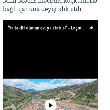
Milli Məclis məcburi köçkünlərlə
bağlı qanuna dəyişiklik etdi
'Ya təklif olunan ev, ya status!' – Laçın köçkünü: 'Laçından başqa heç hara!'
No media source currently available