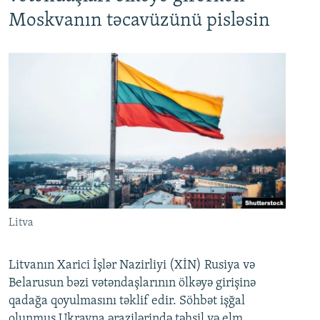
Moskvanın təcavüzünü pisləsin
Litva
Litvanın Xarici İşlər Nazirliyi (XİN) Rusiya və
Belarusun bəzi vətəndaşlarının ölkəyə girişinə
qadağa qoyulmasını təklif edir. Söhbət işğal
olunmuş Ukrayna ərazilərində təhsil və elm,