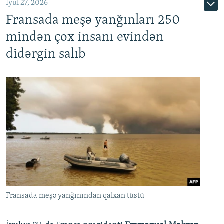
İyul 27, 2026
Fransada meşə yanğınları 250
mindən çox insanı evindən
didərgin salıb
Fransada meşə yanğınından qalxan tüstü