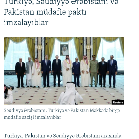
Türkiyə, Səudiyyə Ərəbistanı və
Pakistan müdafiə paktı
imzalayıblar
Səudiyyə Ərəbistanı, Türkiyə və Pakistan Məkkədə birgə
müdafiə sazişi imzalayıblar
Türkiyə, Pakistan və Səudiyyə Ərəbistanı arasında