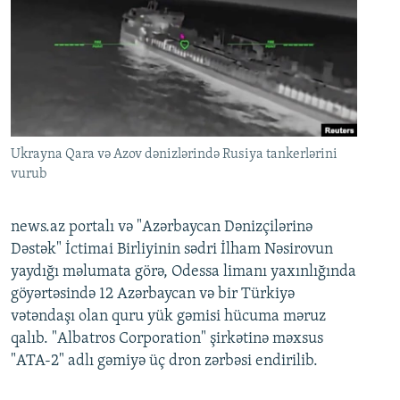
Ukrayna Qara və Azov dənizlərində Rusiya tankerlərini
vurub
news.az portalı və "Azərbaycan Dənizçilərinə
Dəstək" İctimai Birliyinin sədri İlham Nəsirovun
yaydığı məlumata görə, Odessa limanı yaxınlığında
göyərtəsində 12 Azərbaycan və bir Türkiyə
vətəndaşı olan quru yük gəmisi hücuma məruz
qalıb. "Albatros Corporation" şirkətinə məxsus
"ATA-2" adlı gəmiyə üç dron zərbəsi endirilib.