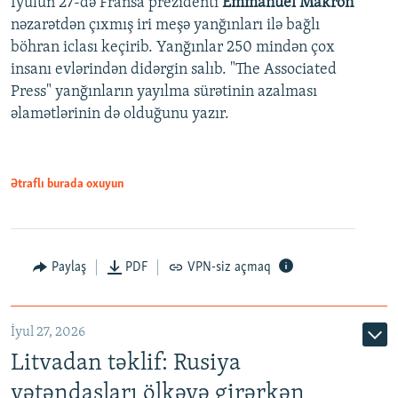
İyulun 27-də Fransa prezidenti
Emmanuel Makron
nəzarətdən çıxmış iri meşə yanğınları ilə bağlı
böhran iclası keçirib. Yanğınlar 250 mindən çox
insanı evlərindən didərgin salıb. "The Associated
Press" yanğınların yayılma sürətinin azalması
əlamətlərinin də olduğunu yazır.
Ətraflı burada oxuyun
Paylaş
PDF
VPN-siz açmaq
İyul 27, 2026
Litvadan təklif: Rusiya
vətəndaşları ölkəyə girərkən