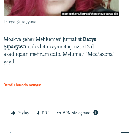
Darya Şipaçyova
Moskva şəhər Məhkəməsi jurnalist
Darya
Şipaçyova
nı dövlətə xəyanət işi üzrə 12 il
azadlıqdan məhrum edib. Məlumatı "Mediazona"
yayıb.
Ətraflı burada oxuyun
Paylaş
PDF
VPN-siz açmaq