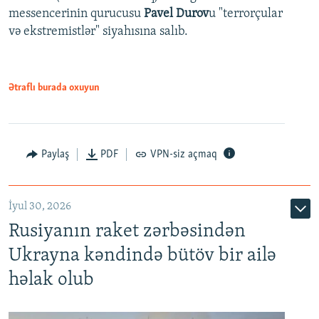
messencerinin qurucusu
Pavel Durov
u "terrorçular
və ekstremistlər" siyahısına salıb.
Ətraflı burada oxuyun
Paylaş
PDF
VPN-siz açmaq
İyul 30, 2026
Rusiyanın raket zərbəsindən
Ukrayna kəndində bütöv bir ailə
həlak olub