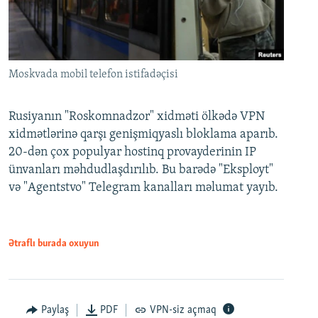
Moskvada mobil telefon istifadəçisi
Rusiyanın "Roskomnadzor" xidməti ölkədə VPN
xidmətlərinə qarşı genişmiqyaslı bloklama aparıb.
20-dən çox populyar hostinq provayderinin IP
ünvanları məhdudlaşdırılıb. Bu barədə "Eksployt"
və "Agentstvo" Telegram kanalları məlumat yayıb.
Ətraflı burada oxuyun
Paylaş
PDF
VPN-siz açmaq