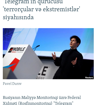
'Telegram'ın qurucusu
'terrorçular və ekstremistlər'
siyahısında
Pavel Durov
Rusiyanın Maliyyə Monitorinqi üzrə Federal
Xidməti (Rosfinmonitorinq) "Telegram"