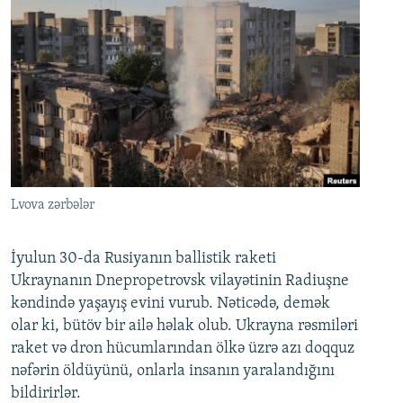
Lvova zərbələr
İyulun 30-da Rusiyanın ballistik raketi
Ukraynanın Dnepropetrovsk vilayətinin Radiuşne
kəndində yaşayış evini vurub. Nəticədə, demək
olar ki, bütöv bir ailə həlak olub. Ukrayna rəsmiləri
raket və dron hücumlarından ölkə üzrə azı doqquz
nəfərin öldüyünü, onlarla insanın yaralandığını
bildirirlər.