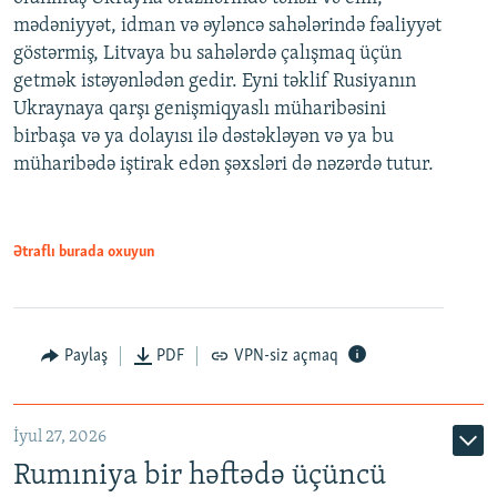
mədəniyyət, idman və əyləncə sahələrində fəaliyyət
göstərmiş, Litvaya bu sahələrdə çalışmaq üçün
getmək istəyənlədən gedir. Eyni təklif Rusiyanın
Ukraynaya qarşı genişmiqyaslı müharibəsini
birbaşa və ya dolayısı ilə dəstəkləyən və ya bu
müharibədə iştirak edən şəxsləri də nəzərdə tutur.
Ətraflı burada oxuyun
Paylaş
PDF
VPN-siz açmaq
İyul 27, 2026
Rumıniya bir həftədə üçüncü