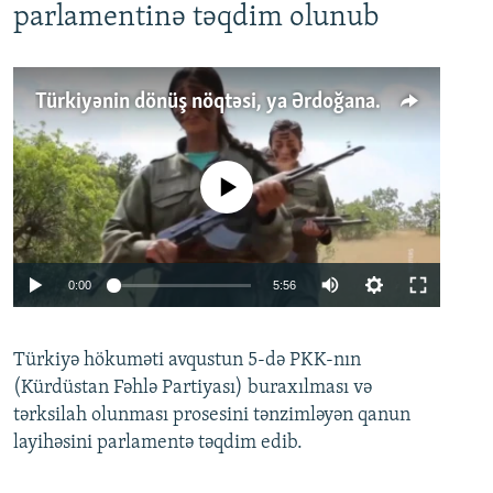
parlamentinə təqdim olunub
Türkiyənin dönüş nöqtəsi, ya Ərdoğana üçüncü şans: PKK ilə qəfil barışıq nə deməkdir?
No media source currently available
Auto
0:00
5:56
240p
Türkiyə hökuməti avqustun 5-də PKK-nın
360p
(Kürdüstan Fəhlə Partiyası) buraxılması və
480p
Auto
240p
360p
480p
tərksilah olunması prosesini tənzimləyən qanun
720p
layihəsini parlamentə təqdim edib.
720p
1080p
1080p