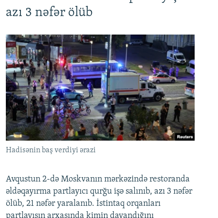
azı 3 nəfər ölüb
Hadisənin baş verdiyi ərazi
Avqustun 2-də Moskvanın mərkəzində restoranda
əldəqayırma partlayıcı qurğu işə salınıb, azı 3 nəfər
ölüb, 21 nəfər yaralanıb. İstintaq orqanları
partlayışın arxasında kimin dayandığını