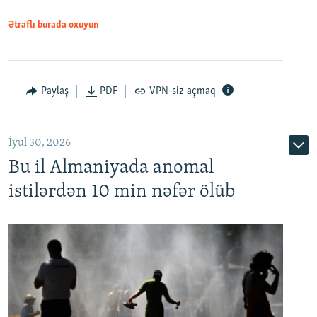
Ətraflı burada oxuyun
Paylaş
PDF
VPN-siz açmaq
İyul 30, 2026
Bu il Almaniyada anomal
istilərdən 10 min nəfər ölüb