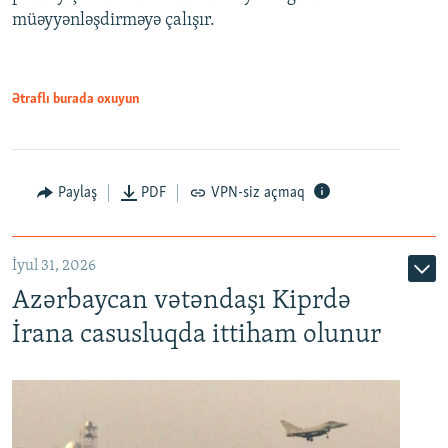
müəyyənləşdirməyə çalışır.
Ətraflı burada oxuyun
Paylaş
PDF
VPN-siz açmaq
İyul 31, 2026
Azərbaycan vətəndaşı Kiprdə
İrana casusluqda ittiham olunur