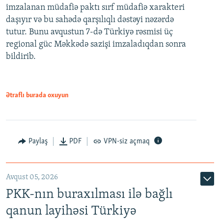
imzalanan müdafiə paktı sırf müdafiə xarakteri
daşıyır və bu sahədə qarşılıqlı dəstəyi nəzərdə
tutur. Bunu avqustun 7-də Türkiyə rəsmisi üç
regional güc Məkkədə sazişi imzaladıqdan sonra
bildirib.
Ətraflı burada oxuyun
Paylaş
PDF
VPN-siz açmaq
Avqust 05, 2026
PKK-nın buraxılması ilə bağlı
qanun layihəsi Türkiyə