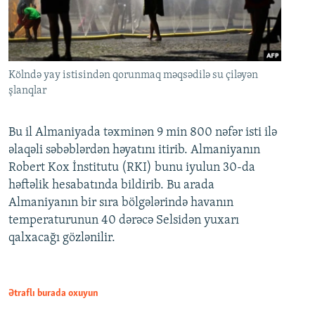
Kölndə yay istisindən qorunmaq məqsədilə su çiləyən
şlanqlar
Bu il Almaniyada təxminən 9 min 800 nəfər isti ilə
əlaqəli səbəblərdən həyatını itirib. Almaniyanın
Robert Kox İnstitutu (RKI) bunu iyulun 30-da
həftəlik hesabatında bildirib. Bu arada
Almaniyanın bir sıra bölgələrində havanın
temperaturunun 40 dərəcə Selsidən yuxarı
qalxacağı gözlənilir.
Ətraflı burada oxuyun