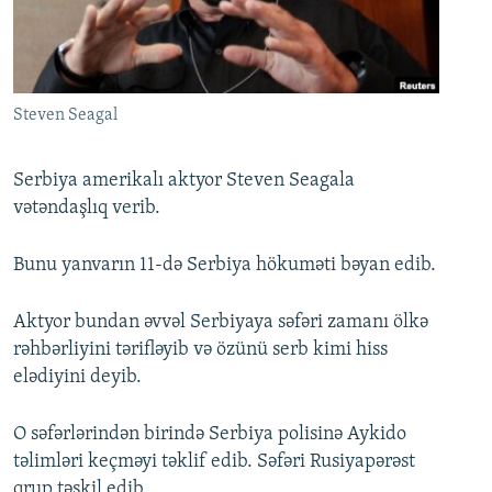
İNFOQRAFIKA
AZƏRBAYCAN ƏDƏBIYYATI KITABXANASI
MISSIYAMIZ
BIZI IZLƏ
KARIKATURA
İSLAM VƏ DEMOKRATIYA
PEŞƏ ETIKASI VƏ JURNALISTIKA STANDARTLARIMIZ
İZ - MƏDƏNIYYƏT PROQRAMI
MATERIALLARIMIZDAN ISTIFADƏ
Steven Seagal
AZADLIQRADIOSU MOBIL TELEFONUNUZDA
RFE/RL-in bütün saytları
BIZIMLƏ ƏLAQƏ
Serbiya amerikalı aktyor Steven Seagala
vətəndaşlıq verib.
XƏBƏR BÜLLETENLƏRIMIZ
Bunu yanvarın 11-də Serbiya hökuməti bəyan edib.
Aktyor bundan əvvəl Serbiyaya səfəri zamanı ölkə
rəhbərliyini tərifləyib və özünü serb kimi hiss
elədiyini deyib.
O səfərlərindən birində Serbiya polisinə Aykido
təlimləri keçməyi təklif edib. Səfəri Rusiyapərəst
qrup təşkil edib.