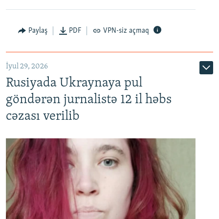
Paylaş
PDF
VPN-siz açmaq
İyul 29, 2026
Rusiyada Ukraynaya pul
göndərən jurnalistə 12 il həbs
cəzası verilib