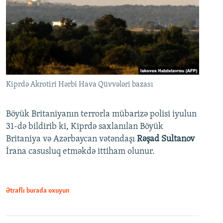
Kiprdə Akrotiri Hərbi Hava Qüvvələri bazası
Böyük Britaniyanın terrorla mübarizə polisi iyulun
31-də bildirib ki, Kiprdə saxlanılan Böyük
Britaniya və Azərbaycan vətəndaşı
Rəşad Sultanov
İrana casusluq etməkdə ittiham olunur.
Ətraflı burada oxuyun