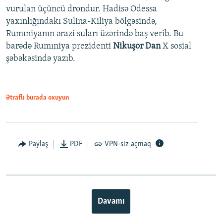
vurulan üçüncü drondur. Hadisə Odessa
yaxınlığındakı Sulina-Kiliya bölgəsində,
Rumıniyanın ərazi suları üzərində baş verib. Bu
barədə Rumıniya prezidenti
Nikuşor Dan
X sosial
şəbəkəsində yazıb.
Ətraflı burada oxuyun
Paylaş
PDF
VPN-siz açmaq
Davamı