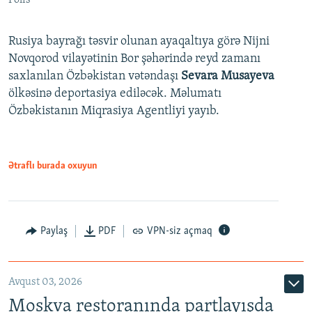
Rusiya bayrağı təsvir olunan ayaqaltıya görə Nijni
Novqorod vilayətinin Bor şəhərində reyd zamanı
saxlanılan Özbəkistan vətəndaşı
Sevara Musayeva
ölkəsinə deportasiya ediləcək. Məlumatı
Özbəkistanın Miqrasiya Agentliyi yayıb.
Ətraflı burada oxuyun
Paylaş
PDF
VPN-siz açmaq
Avqust 03, 2026
Moskva restoranında partlayışda