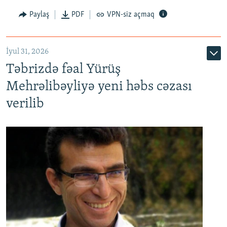
Paylaş
PDF
VPN-siz açmaq
İyul 31, 2026
Təbrizdə fəal Yürüş
Mehrəlibəyliyə yeni həbs cəzası
verilib