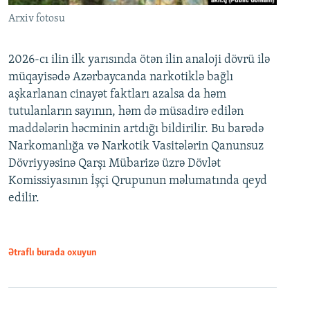
Arxiv fotosu
2026-cı ilin ilk yarısında ötən ilin analoji dövrü ilə
müqayisədə Azərbaycanda narkotiklə bağlı
aşkarlanan cinayət faktları azalsa da həm
tutulanların sayının, həm də müsadirə edilən
maddələrin həcminin artdığı bildirilir. Bu barədə
Narkomanlığa və Narkotik Vasitələrin Qanunsuz
Dövriyyəsinə Qarşı Mübarizə üzrə Dövlət
Komissiyasının İşçi Qrupunun məlumatında qeyd
edilir.
Ətraflı burada oxuyun