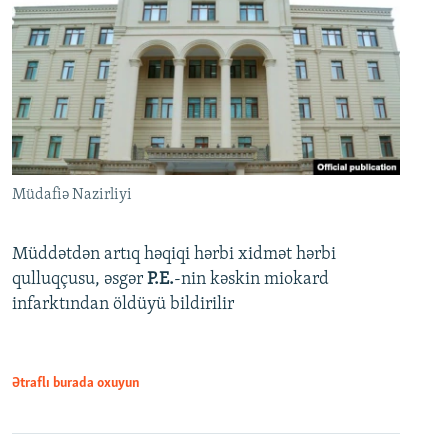
Müdafiə Nazirliyi
Müddətdən artıq həqiqi hərbi xidmət hərbi
qulluqçusu, əsgər
P.E.
-nin kəskin miokard
infarktından öldüyü bildirilir
Ətraflı burada oxuyun