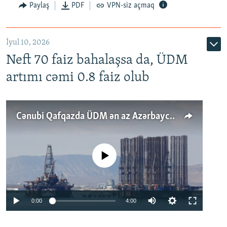
Paylaş
PDF
VPN-siz açmaq
İyul 10, 2026
Neft 70 faiz bahalaşsa da, ÜDM
artımı cəmi 0.8 faiz olub
Cənubi Qafqazda ÜDM ən az Azərbaycanda artır: Qonşuları niyə Bakını qabaqlaya bilir?
No media source currently available
Auto
0:00
4:00
240p