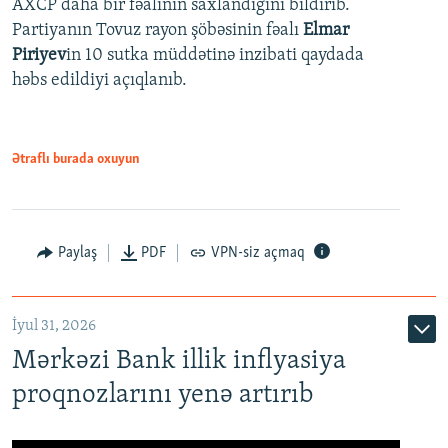
AXCP daha bir fəalının saxlandığını bildirib.
Partiyanın Tovuz rayon şöbəsinin fəalı
Elmar
Piriyev
in 10 sutka müddətinə inzibati qaydada
həbs edildiyi açıqlanıb.
Ətraflı burada oxuyun
Paylaş
PDF
VPN-siz açmaq
İyul 31, 2026
Mərkəzi Bank illik inflyasiya
proqnozlarını yenə artırıb