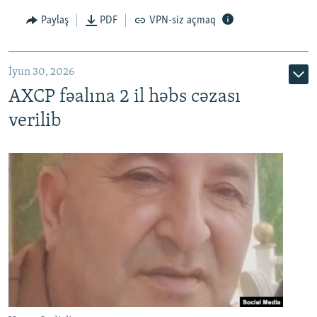
Paylaş
PDF
VPN-siz açmaq
İyun 30, 2026
AXCP fəalına 2 il həbs cəzası
verilib