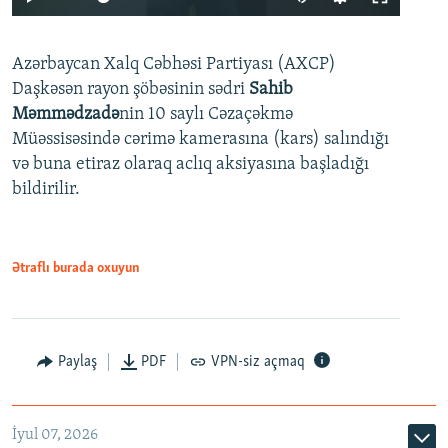
240p
Azərbaycan Xalq Cəbhəsi Partiyası (AXCP)
360p
Daşkəsən rayon şöbəsinin sədri
Sahib
480p
Auto
240p
360p
480p
Məmmədzadə
nin 10 saylı Cəzaçəkmə
720p
Müəssisəsində cərimə kamerasına (kars) salındığı
720p
1080p
və buna etiraz olaraq aclıq aksiyasına başladığı
1080p
bildirilir.
Ətraflı burada oxuyun
Paylaş
PDF
VPN-siz açmaq
İyul 07, 2026