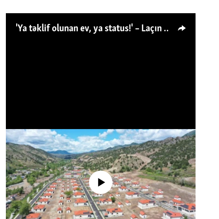
'Ya təklif olunan ev, ya status!' – Laçın köçkünü: 'Laçından başqa heç hara!'
No media source currently available