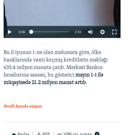
Auto
0:00
2:34
240p
Bu il iyunun 1-nə olan məlumata görə, ölkə
360p
banklarında vaxtı keçmiş kreditlərin məbləği
480p
635.4 milyon manata çatıb. Mərkəzi Bankın
720p
hesabatına əsasən, bu göstərici
mayın 1-i ilə
müqayisədə 21.2 milyon manat artıb.
1080p
Ətraflı burada oxuyun
Auto
240p
360p
480p
Paylaş
PDF
VPN-siz açmaq