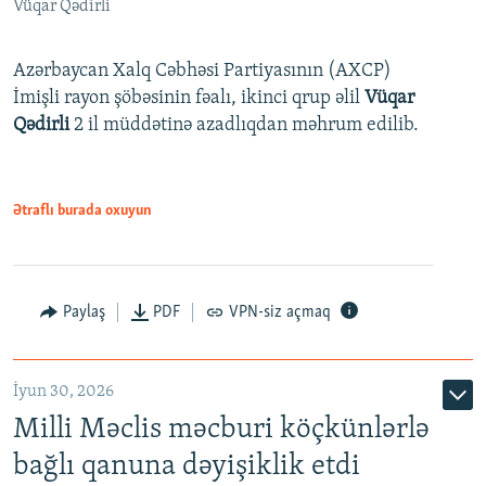
Vüqar Qədirli
Azərbaycan Xalq Cəbhəsi Partiyasının (AXCP)
İmişli rayon şöbəsinin fəalı, ikinci qrup əlil
Vüqar
Qədirli
2 il müddətinə azadlıqdan məhrum edilib.
Ətraflı burada oxuyun
Paylaş
PDF
VPN-siz açmaq
İyun 30, 2026
Milli Məclis məcburi köçkünlərlə
bağlı qanuna dəyişiklik etdi