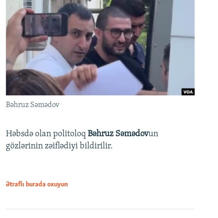
Bəhruz Səmədov
Həbsdə olan politoloq
Bəhruz Səmədov
un
gözlərinin zəiflədiyi bildirilir.
Ətraflı burada oxuyun