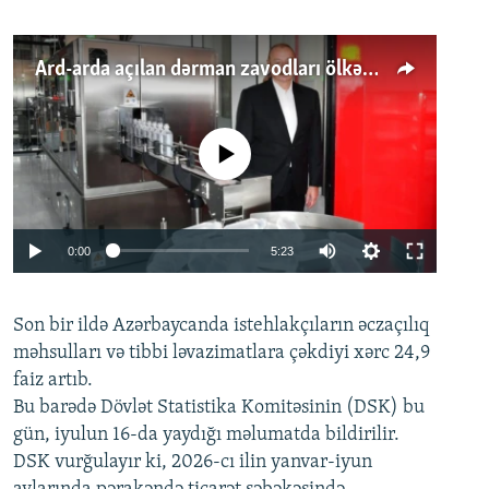
Ard-arda açılan dərman zavodları ölkənin tələbatını ödəyirmi?
No media source currently available
Auto
0:00
5:23
240p
Son bir ildə Azərbaycanda istehlakçıların
360p
əczaçılıq
məhsulları və tibbi ləvazimatlara çəkdiyi xərc 24,9
480p
Auto
240p
360p
480p
faiz artıb.
720p
Bu barədə Dövlət Statistika Komitəsinin (DSK) bu
720p
1080p
gün, iyulun 16-da yaydığı məlumatda bildirilir.
1080p
DSK vurğulayır ki, 2026-cı ilin yanvar-iyun