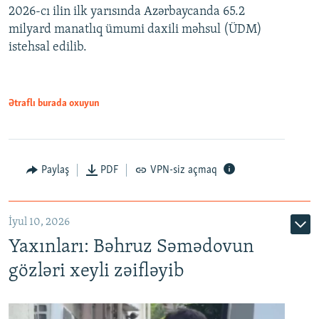
2026-cı ilin ilk yarısında Azərbaycanda 65.2
360p
milyard manatlıq ümumi daxili məhsul (ÜDM)
480p
Auto
240p
360p
480p
istehsal edilib.
720p
720p
1080p
1080p
Ətraflı burada oxuyun
Paylaş
PDF
VPN-siz açmaq
İyul 10, 2026
Yaxınları: Bəhruz Səmədovun
gözləri xeyli zəifləyib