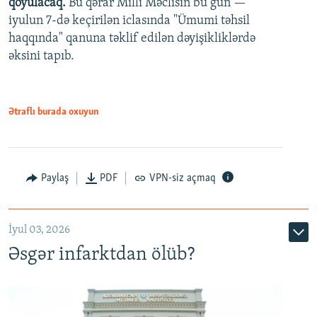
qoyulacaq.
Bu qərar Milli Məclisin bu gün —
480p
iyulun 7-də keçirilən iclasında "Ümumi təhsil
720p
haqqında" qanuna təklif edilən dəyişikliklərdə
əksini tapıb.
1080p
Ətraflı burada oxuyun
Auto
240p
360p
480p
Paylaş
PDF
VPN-siz açmaq
720p
1080p
İyul 03, 2026
Əsgər infarktdan ölüb?