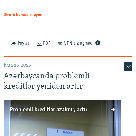
Ətraflı burada oxuyun
Auto
240p
360p
480p
Paylaş
PDF
VPN-siz açmaq
720p
1080p
İyun 26, 2026
Azərbaycanda problemli
kreditlər yenidən artır
Problemli kreditlər azalmır, artır