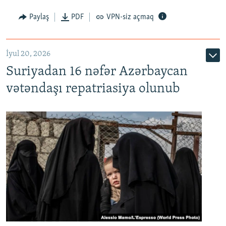
Paylaş
PDF
VPN-siz açmaq
İyul 20, 2026
Auto
240p
360p
480p
Suriyadan 16 nəfər Azərbaycan
720p
1080p
vətəndaşı repatriasiya olunub