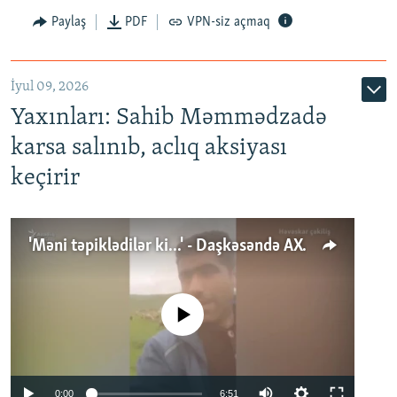
Paylaş
PDF
VPN-siz açmaq
İyul 09, 2026
Yaxınları: Sahib Məmmədzadə
karsa salınıb, aclıq aksiyası
keçirir
'Məni təpiklədilər ki...' - Daşkəsəndə AXCP fəalının yaxınları onun həbsinə etiraz edirlər
No media source currently available
Auto
0:00
6:51