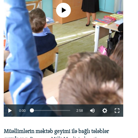
No media source currently available
Auto
0:00
2:58
240p
Müəllimlərin məktəb geyimi ilə bağlı tələblər
360p