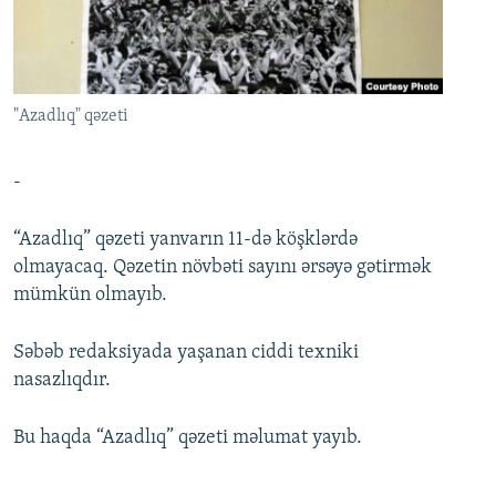
İNFOQRAFIKA
AZƏRBAYCAN ƏDƏBIYYATI KITABXANASI
MISSIYAMIZ
BIZI IZLƏ
KARIKATURA
İSLAM VƏ DEMOKRATIYA
PEŞƏ ETIKASI VƏ JURNALISTIKA STANDARTLARIMIZ
İZ - MƏDƏNIYYƏT PROQRAMI
MATERIALLARIMIZDAN ISTIFADƏ
"Azadlıq" qəzeti
AZADLIQRADIOSU MOBIL TELEFONUNUZDA
RFE/RL-in bütün saytları
BIZIMLƏ ƏLAQƏ
-
XƏBƏR BÜLLETENLƏRIMIZ
“Azadlıq” qəzeti yanvarın 11-də köşklərdə
olmayacaq. Qəzetin növbəti sayını ərsəyə gətirmək
mümkün olmayıb.
Səbəb redaksiyada yaşanan ciddi texniki
nasazlıqdır.
Bu haqda “Azadlıq” qəzeti məlumat yayıb.