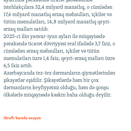
aylarında pərakəndə ticarət şəbəkəsində
istehlakçılara 32,4 milyard manatlıq, o cümlədən
17,6 milyard manatlıq ərzaq məhsulları, içkilər və
tütün məmulatları, 14,8 milyard manatlıq qeyri-
ərzaq malları satılıb.
2025-ci ilin yanvar-iyun ayları ilə müqayisədə
pərakəndə ticarət dövriyyəsi real ifadədə 3,7 faiz, o
cümlədən ərzaq məhsulları, içkilər və tütün
məmulatları üzrə 1,4 faiz, qeyri-ərzaq malları üzrə
6,5 faiz artıb.
Azərbaycanda tez-tez dərmanların qiymətlərindən
şikayətlər eşidilir. Şikayətlərdə həm bir çox
dərmanların keyfiyyətsiz olduğu, həm də qonşu
ölkələrlə müqayisədə kəskin baha olduğu deyilir.
Ətraflı burada oxuyun