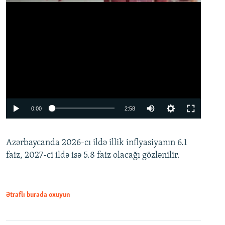
Auto
0:00
2:58
240p
Azərbaycanda 2026-cı ildə illik inflyasiyanın 6.1
360p
faiz, 2027-ci ildə isə 5.8 faiz olacağı gözlənilir.
480p
720p
1080p
Ətraflı burada oxuyun