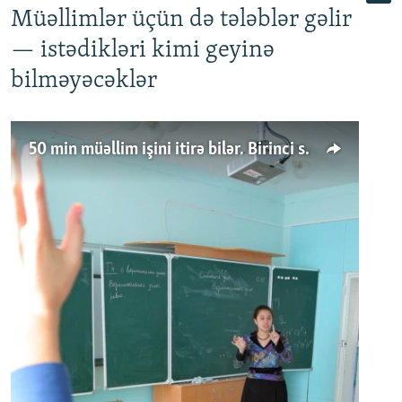
Müəllimlər üçün də tələblər gəlir
— istədikləri kimi geyinə
bilməyəcəklər
50 min müəllim işini itirə bilər. Birinci sinfə gedənlər azalır