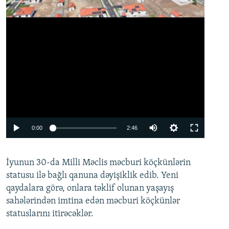
Auto
0:00
2:46
240p
İyunun 30-da Milli Məclis məcburi köçkünlərin
360p
statusu ilə bağlı qanuna dəyişiklik edib. Yeni
480p
qaydalara görə, onlara təklif olunan yaşayış
720p
sahələrindən imtina edən məcburi köçkünlər
statuslarını itirəcəklər.
1080p