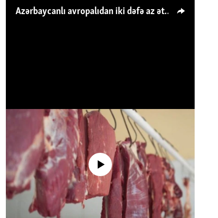
Azərbaycanlı avropalıdan iki dəfə az ət yeyir, amma... 'Qiymət artımı qaçılmazdır'
No media source currently available