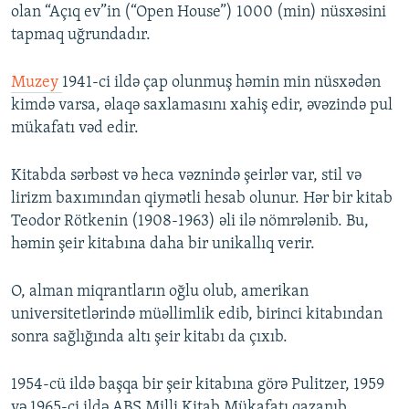
olan “Açıq ev”in (“Open House”) 1000 (min) nüsxəsini
tapmaq uğrundadır.
Muzey
1941-ci ildə çap olunmuş həmin min nüsxədən
kimdə varsa, əlaqə saxlamasını xahiş edir, əvəzində pul
mükafatı vəd edir.
Kitabda sərbəst və heca vəznində şeirlər var, stil və
lirizm baxımından qiymətli hesab olunur. Hər bir kitab
Teodor Rötkenin (1908-1963) əli ilə nömrələnib. Bu,
həmin şeir kitabına daha bir unikallıq verir.
O, alman miqrantların oğlu olub, amerikan
universitetlərində müəllimlik edib, birinci kitabından
sonra sağlığında altı şeir kitabı da çıxıb.
1954-cü ildə başqa bir şeir kitabına görə Pulitzer, 1959
və 1965-ci ildə ABŞ Milli Kitab Mükafatı qazanıb.