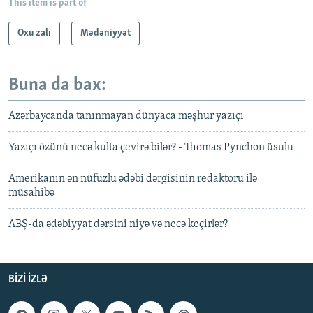
This item is part of
Oxu zalı
Mədəniyyət
Buna da bax:
Azərbaycanda tanınmayan dünyaca məşhur yazıçı
Yazıçı özünü necə kulta çevirə bilər? - Thomas Pynchon üsulu
Amerikanın ən nüfuzlu ədəbi dərgisinin redaktoru ilə
müsahibə
ABŞ-da ədəbiyyat dərsini niyə və necə keçirlər?
BIZI IZLƏ