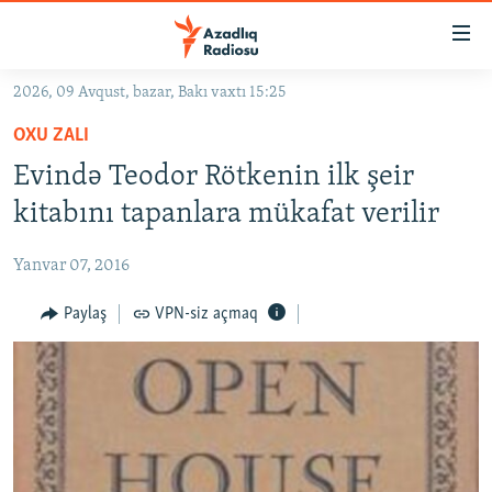
Keçid
linkləri
Əsas
2026, 09 Avqust, bazar, Bakı vaxtı 15:25
məzmuna
GÜNDƏM
OXU ZALI
qayıt
#İZAHLA
Əsas
Evində Teodor Rötkenin ilk şeir
KORRUPSIOMETR
naviqasiyaya
kitabını tapanlara mükafat verilir
qayıt
#ƏSLINDƏ
Axtarışa
Yanvar 07, 2016
FƏRQƏ BAX
keç
QANUNI DOĞRU
Paylaş
VPN-siz açmaq
ARAŞDIRMA
MULTIMEDIA
RADIO ARXIV
VIDEO
HAQQIMIZDA
FOTOQALEREYA
OXU ZALI