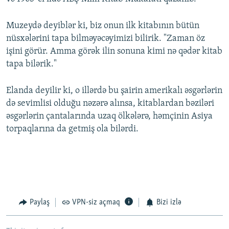
Muzeydə deyiblər ki, biz onun ilk kitabının bütün
nüsxələrini tapa bilməyəcəyimizi bilirik. "Zaman öz
işini görür. Amma görək ilin sonuna kimi nə qədər kitab
tapa bilərik."
Elanda deyilir ki, o illərdə bu şairin amerikalı əsgərlərin
də sevimlisi olduğu nəzərə alınsa, kitablardan bəziləri
əsgərlərin çantalarında uzaq ölkələrə, həmçinin Asiya
torpaqlarına da getmiş ola bilərdi.
Paylaş
VPN-siz açmaq
Bizi izlə