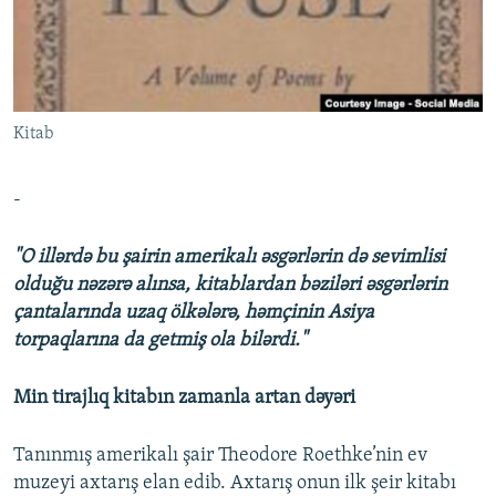
İNFOQRAFIKA
AZƏRBAYCAN ƏDƏBIYYATI KITABXANASI
MISSIYAMIZ
BIZI IZLƏ
KARIKATURA
İSLAM VƏ DEMOKRATIYA
PEŞƏ ETIKASI VƏ JURNALISTIKA STANDARTLARIMIZ
İZ - MƏDƏNIYYƏT PROQRAMI
MATERIALLARIMIZDAN ISTIFADƏ
Kitab
AZADLIQRADIOSU MOBIL TELEFONUNUZDA
RFE/RL-in bütün saytları
BIZIMLƏ ƏLAQƏ
-
XƏBƏR BÜLLETENLƏRIMIZ
"O illərdə bu şairin amerikalı əsgərlərin də sevimlisi
olduğu nəzərə alınsa, kitablardan bəziləri əsgərlərin
çantalarında uzaq ölkələrə, həmçinin Asiya
torpaqlarına da getmiş ola bilərdi."
Min tirajlıq kitabın zamanla artan dəyəri
Tanınmış amerikalı şair Theodore Roethke’nin ev
muzeyi axtarış elan edib. Axtarış onun ilk şeir kitabı