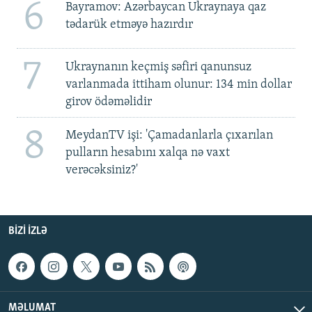
6
Bayramov: Azərbaycan Ukraynaya qaz
tədarük etməyə hazırdır
7
Ukraynanın keçmiş səfiri qanunsuz
varlanmada ittiham olunur: 134 min dollar
girov ödəməlidir
8
MeydanTV işi: 'Çamadanlarla çıxarılan
pulların hesabını xalqa nə vaxt
verəcəksiniz?'
BIZI IZLƏ
MƏLUMAT