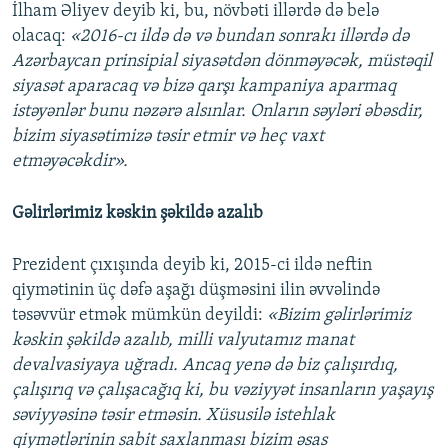
İlham Əliyev deyib ki, bu, növbəti illərdə də belə
olacaq:
«2016-cı ildə də və bundan sonrakı illərdə də
Azərbaycan prinsipial siyasətdən dönməyəcək, müstəqil
siyasət aparacaq və bizə qarşı kampaniya aparmaq
istəyənlər bunu nəzərə alsınlar. Onların səyləri əbəsdir,
bizim siyasətimizə təsir etmir və heç vaxt
etməyəcəkdir».
Gəlirlərimiz kəskin şəkildə azalıb
Prezident çıxışında deyib ki, 2015-ci ildə neftin
qiymətinin üç dəfə aşağı düşməsini ilin əvvəlində
təsəvvür etmək mümkün deyildi:
«Bizim gəlirlərimiz
kəskin şəkildə azalıb, milli valyutamız manat
devalvasiyaya uğradı. Ancaq yenə də biz çalışırdıq,
çalışırıq və çalışacağıq ki, bu vəziyyət insanların yaşayış
səviyyəsinə təsir etməsin. Xüsusilə istehlak
qiymətlərinin sabit saxlanması bizim əsas