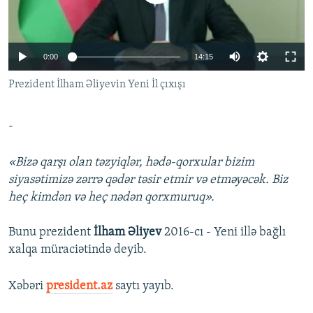
İNFOQRAFIKA
AZƏRBAYCAN ƏDƏBIYYATI KITABXANASI
MISSIYAMIZ
BIZI IZLƏ
KARIKATURA
İSLAM VƏ DEMOKRATIYA
PEŞƏ ETIKASI VƏ JURNALISTIKA STANDARTLARIMIZ
0:00
14:15
İZ - MƏDƏNIYYƏT PROQRAMI
MATERIALLARIMIZDAN ISTIFADƏ
Prezident İlham Əliyevin Yeni İl çıxışı
AZADLIQRADIOSU MOBIL TELEFONUNUZDA
RFE/RL-in bütün saytları
BIZIMLƏ ƏLAQƏ
-
XƏBƏR BÜLLETENLƏRIMIZ
«Bizə qarşı olan təzyiqlər, hədə-qorxular bizim
siyasətimizə zərrə qədər təsir etmir və etməyəcək. Biz
heç kimdən və heç nədən qorxmuruq».
Bunu prezident
İlham Əliyev
2016-cı - Yeni illə bağlı
xalqa müraciətində deyib.
Xəbəri
president.az
saytı yayıb.