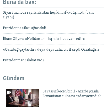
Buna da bax:
Siyasi məhbus sayılanlardan heç kim əfvə düşmədi (Tam
siyahı)
Prezidentlə ailəsi ağac əkdi
İlham Əliyev: «Neftdən asılılıq hələ ki, davam edir»
«Qarabağ qaytarılır» deyə-deyə daha bir il keçdi Qarabağsız
Prezidentdən islahat vədi
Gündəm
Savaşsız keçən bir il - Azərbaycanla
Ermənistan sülhə nə qədər yaxındır?