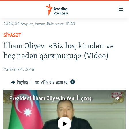
Keçid
linkləri
Əsas
2026, 09 Avqust, bazar, Bakı vaxtı 15:29
məzmuna
GÜNDƏM
SIYASƏT
qayıt
#İZAHLA
Əsas
İlham Əliyev: «Biz heç kimdən və
KORRUPSIOMETR
naviqasiyaya
heç nədən qorxmuruq» (Video)
qayıt
#ƏSLINDƏ
Axtarışa
Yanvar 01, 2016
FƏRQƏ BAX
keç
QANUNI DOĞRU
Paylaş
VPN-siz açmaq
ARAŞDIRMA
Prezident İlham Əliyevin Yeni İl çıxışı
MULTIMEDIA
RADIO ARXIV
VIDEO
HAQQIMIZDA
No media source currently available
FOTOQALEREYA
OXU ZALI