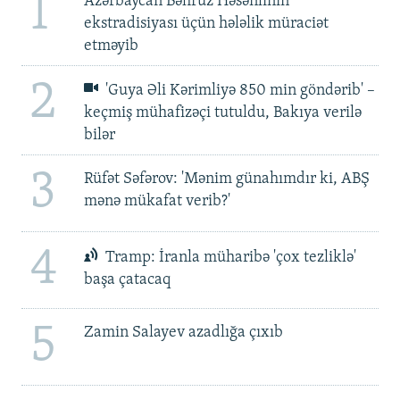
1
Azərbaycan Bəhruz Həsənlinin
ekstradisiyası üçün hələlik müraciət
etməyib
2
'Guya Əli Kərimliyə 850 min göndərib' –
keçmiş mühafizəçi tutuldu, Bakıya verilə
bilər
3
Rüfət Səfərov: 'Mənim günahımdır ki, ABŞ
mənə mükafat verib?'
4
Tramp: İranla müharibə 'çox tezliklə'
başa çatacaq
5
Zamin Salayev azadlığa çıxıb