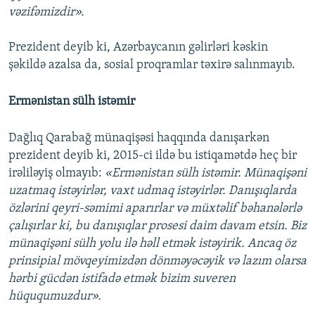
vəzifəmizdir».
Prezident deyib ki, Azərbaycanın gəlirləri kəskin
şəkildə azalsa da, sosial proqramlar təxirə salınmayıb.
Ermənistan sülh istəmir
Dağlıq Qarabağ münaqişəsi haqqında danışarkən
prezident deyib ki, 2015-ci ildə bu istiqamətdə heç bir
irəliləyiş olmayıb:
«Ermənistan sülh istəmir. Münaqişəni
uzatmaq istəyirlər, vaxt udmaq istəyirlər. Danışıqlarda
özlərini qeyri-səmimi aparırlar və müxtəlif bəhanələrlə
çalışırlar ki, bu danışıqlar prosesi daim davam etsin. Biz
münaqişəni sülh yolu ilə həll etmək istəyirik. Ancaq öz
prinsipial mövqeyimizdən dönməyəcəyik və lazım olarsa
hərbi gücdən istifadə etmək bizim suveren
hüququmuzdur».