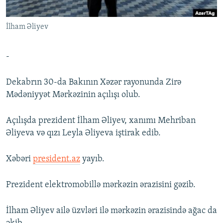
İNFOQRAFIKA
AZƏRBAYCAN ƏDƏBIYYATI KITABXANASI
MISSIYAMIZ
BIZI IZLƏ
İlham Əliyev
KARIKATURA
İSLAM VƏ DEMOKRATIYA
PEŞƏ ETIKASI VƏ JURNALISTIKA STANDARTLARIMIZ
İZ - MƏDƏNIYYƏT PROQRAMI
MATERIALLARIMIZDAN ISTIFADƏ
-
AZADLIQRADIOSU MOBIL TELEFONUNUZDA
RFE/RL-in bütün saytları
BIZIMLƏ ƏLAQƏ
Dekabrın 30-da Bakının Xəzər rayonunda Zirə
Mədəniyyət Mərkəzinin açılışı olub.
XƏBƏR BÜLLETENLƏRIMIZ
Açılışda prezident İlham Əliyev, xanımı Mehriban
Əliyeva və qızı Leyla Əliyeva iştirak edib.
Xəbəri
president.az
yayıb.
Prezident elektromobillə mərkəzin ərazisini gəzib.
İlham Əliyev ailə üzvləri ilə mərkəzin ərazisində ağac da