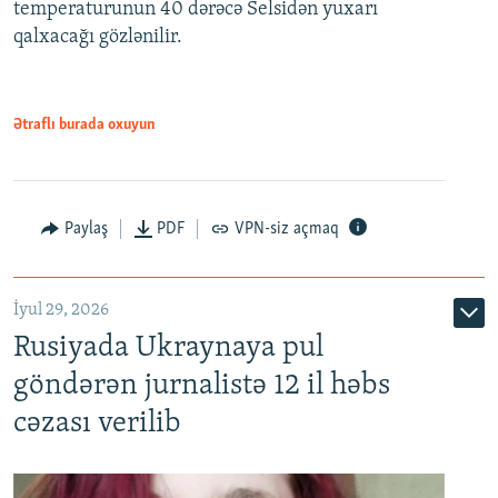
temperaturunun 40 dərəcə Selsidən yuxarı
qalxacağı gözlənilir.
Ətraflı burada oxuyun
Paylaş
PDF
VPN-siz açmaq
İyul 29, 2026
Rusiyada Ukraynaya pul
göndərən jurnalistə 12 il həbs
cəzası verilib