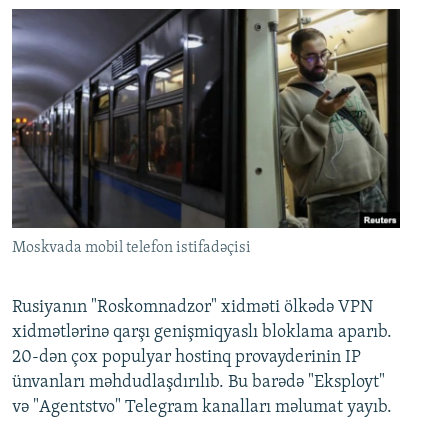
Moskvada mobil telefon istifadəçisi
Rusiyanın "Roskomnadzor" xidməti ölkədə VPN
xidmətlərinə qarşı genişmiqyaslı bloklama aparıb.
20-dən çox populyar hostinq provayderinin IP
ünvanları məhdudlaşdırılıb. Bu barədə "Eksployt"
və "Agentstvo" Telegram kanalları məlumat yayıb.