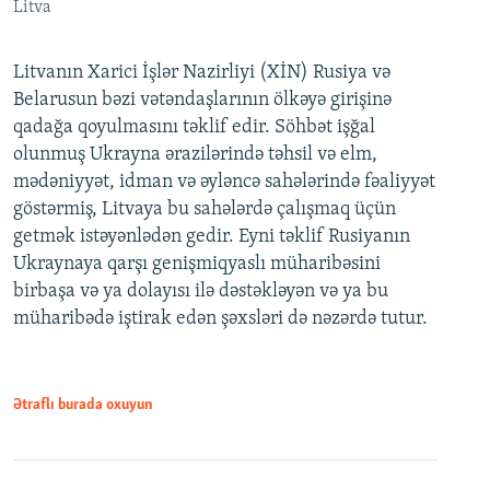
Litva
Litvanın Xarici İşlər Nazirliyi (XİN) Rusiya və
Belarusun bəzi vətəndaşlarının ölkəyə girişinə
qadağa qoyulmasını təklif edir. Söhbət işğal
olunmuş Ukrayna ərazilərində təhsil və elm,
mədəniyyət, idman və əyləncə sahələrində fəaliyyət
göstərmiş, Litvaya bu sahələrdə çalışmaq üçün
getmək istəyənlədən gedir. Eyni təklif Rusiyanın
Ukraynaya qarşı genişmiqyaslı müharibəsini
birbaşa və ya dolayısı ilə dəstəkləyən və ya bu
müharibədə iştirak edən şəxsləri də nəzərdə tutur.
Ətraflı burada oxuyun