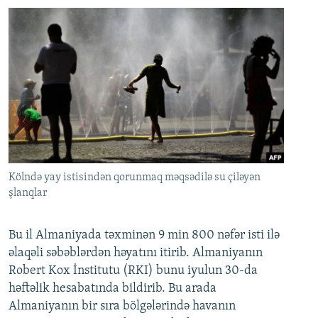
Kölndə yay istisindən qorunmaq məqsədilə su çiləyən
şlanqlar
Bu il Almaniyada təxminən 9 min 800 nəfər isti ilə
əlaqəli səbəblərdən həyatını itirib. Almaniyanın
Robert Kox İnstitutu (RKI) bunu iyulun 30-da
həftəlik hesabatında bildirib. Bu arada
Almaniyanın bir sıra bölgələrində havanın