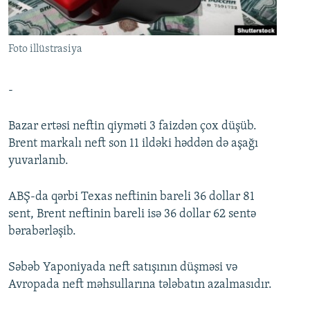
İNFOQRAFIKA
AZƏRBAYCAN ƏDƏBIYYATI KITABXANASI
MISSIYAMIZ
BIZI IZLƏ
KARIKATURA
İSLAM VƏ DEMOKRATIYA
PEŞƏ ETIKASI VƏ JURNALISTIKA STANDARTLARIMIZ
Foto illüstrasiya
İZ - MƏDƏNIYYƏT PROQRAMI
MATERIALLARIMIZDAN ISTIFADƏ
AZADLIQRADIOSU MOBIL TELEFONUNUZDA
RFE/RL-in bütün saytları
-
BIZIMLƏ ƏLAQƏ
Bazar ertəsi neftin qiyməti 3 faizdən çox düşüb.
XƏBƏR BÜLLETENLƏRIMIZ
Brent markalı neft son 11 ildəki həddən də aşağı
yuvarlanıb.
ABŞ-da qərbi Texas neftinin bareli 36 dollar 81
sent, Brent neftinin bareli isə 36 dollar 62 sentə
bərabərləşib.
Səbəb Yaponiyada neft satışının düşməsi və
Avropada neft məhsullarına tələbatın azalmasıdır.