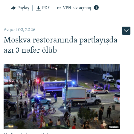
Paylaş
PDF
VPN-siz açmaq
Avqust 03, 2026
Moskva restoranında partlayışda
azı 3 nəfər ölüb