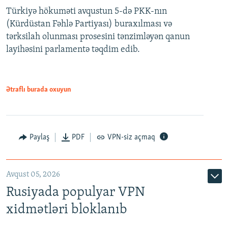
Türkiyə hökuməti avqustun 5-də PKK-nın
360p
(Kürdüstan Fəhlə Partiyası) buraxılması və
480p
Auto
240p
360p
480p
tərksilah olunması prosesini tənzimləyən qanun
720p
layihəsini parlamentə təqdim edib.
720p
1080p
1080p
Ətraflı burada oxuyun
Paylaş
PDF
VPN-siz açmaq
Avqust 05, 2026
Rusiyada populyar VPN
xidmətləri bloklanıb