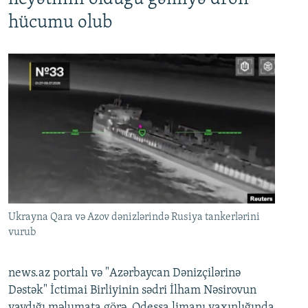
hücumu olub
Ukrayna Qara və Azov dənizlərində Rusiya tankerlərini
vurub
news.az portalı və "Azərbaycan Dənizçilərinə
Dəstək" İctimai Birliyinin sədri İlham Nəsirovun
yaydığı məlumata görə, Odessa limanı yaxınlığında