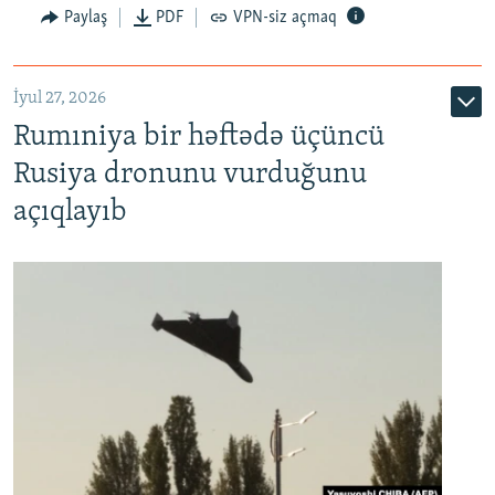
Paylaş
PDF
VPN-siz açmaq
İyul 27, 2026
Rumıniya bir həftədə üçüncü
Rusiya dronunu vurduğunu
açıqlayıb