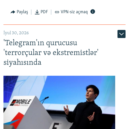
Paylaş
PDF
VPN-siz açmaq
İyul 30, 2026
'Telegram'ın qurucusu
'terrorçular və ekstremistlər'
siyahısında