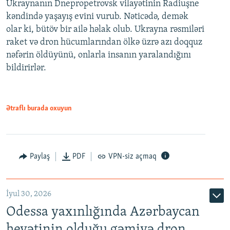
Ukraynanın Dnepropetrovsk vilayətinin Radiuşne
kəndində yaşayış evini vurub. Nəticədə, demək
olar ki, bütöv bir ailə həlak olub. Ukrayna rəsmiləri
raket və dron hücumlarından ölkə üzrə azı doqquz
nəfərin öldüyünü, onlarla insanın yaralandığını
bildirirlər.
Ətraflı burada oxuyun
Paylaş
PDF
VPN-siz açmaq
İyul 30, 2026
Odessa yaxınlığında Azərbaycan
heyətinin olduğu gəmiyə dron