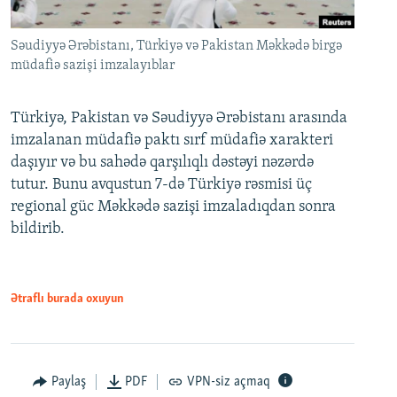
Səudiyyə Ərəbistanı, Türkiyə və Pakistan Məkkədə birgə
müdafiə sazişi imzalayıblar
Türkiyə, Pakistan və Səudiyyə Ərəbistanı arasında
imzalanan müdafiə paktı sırf müdafiə xarakteri
daşıyır və bu sahədə qarşılıqlı dəstəyi nəzərdə
tutur. Bunu avqustun 7-də Türkiyə rəsmisi üç
regional güc Məkkədə sazişi imzaladıqdan sonra
bildirib.
Ətraflı burada oxuyun
Paylaş
PDF
VPN-siz açmaq