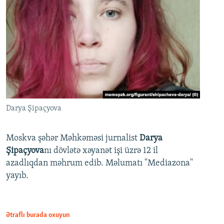
Darya Şipaçyova
Moskva şəhər Məhkəməsi jurnalist
Darya
Şipaçyova
nı dövlətə xəyanət işi üzrə 12 il
azadlıqdan məhrum edib. Məlumatı "Mediazona"
yayıb.
Ətraflı burada oxuyun