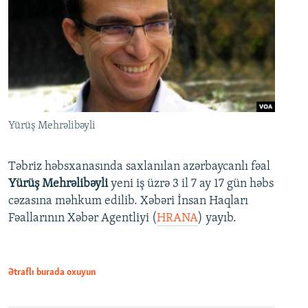
Yürüş Mehrəlibəyli
Təbriz həbsxanasında saxlanılan azərbaycanlı fəal
Yürüş Mehrəlibəyli
yeni iş üzrə 3 il 7 ay 17 gün həbs
cəzasına məhkum edilib. Xəbəri İnsan Haqları
Fəallarının Xəbər Agentliyi (
HRANA
) yayıb.
Ətraflı burada oxuyun