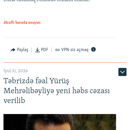
Ətraflı burada oxuyun
Paylaş
PDF
VPN-siz açmaq
İyul 31, 2026
Təbrizdə fəal Yürüş
Mehrəlibəyliyə yeni həbs cəzası
verilib