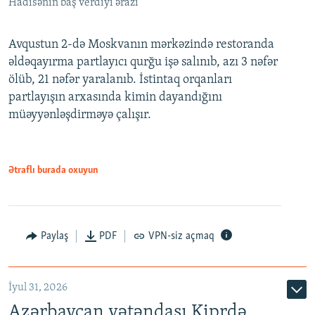
Hadisənin baş verdiyi ərazi
Avqustun 2-də Moskvanın mərkəzində restoranda
əldəqayırma partlayıcı qurğu işə salınıb, azı 3 nəfər
ölüb, 21 nəfər yaralanıb. İstintaq orqanları
partlayışın arxasında kimin dayandığını
müəyyənləşdirməyə çalışır.
Ətraflı burada oxuyun
Paylaş
PDF
VPN-siz açmaq
İyul 31, 2026
Azərbaycan vətəndaşı Kiprdə