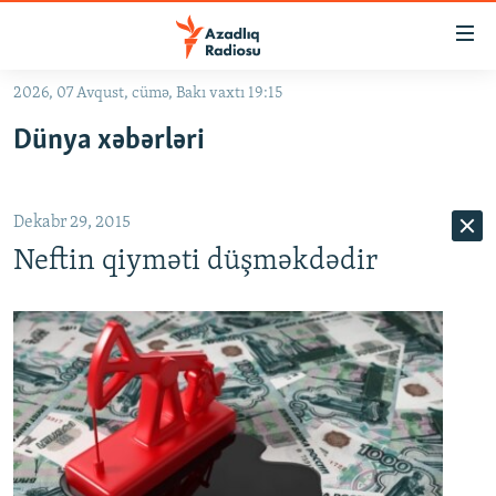
Keçid
linkləri
Əsas
2026, 07 Avqust, cümə, Bakı vaxtı 19:15
məzmuna
GÜNDƏM
Dünya xəbərləri
qayıt
#İZAHLA
Əsas
KORRUPSIOMETR
naviqasiyaya
Dekabr 29, 2015
qayıt
#ƏSLINDƏ
Axtarışa
Neftin qiyməti düşməkdədir
FƏRQƏ BAX
keç
QANUNI DOĞRU
ARAŞDIRMA
MULTIMEDIA
RADIO ARXIV
VIDEO
HAQQIMIZDA
FOTOQALEREYA
OXU ZALI