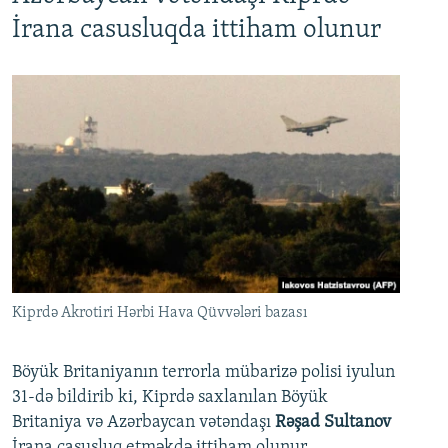
İrana casusluqda ittiham olunur
Kiprdə Akrotiri Hərbi Hava Qüvvələri bazası
Böyük Britaniyanın terrorla mübarizə polisi iyulun
31-də bildirib ki, Kiprdə saxlanılan Böyük
Britaniya və Azərbaycan vətəndaşı
Rəşad Sultanov
İrana casusluq etməkdə ittiham olunur.