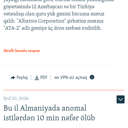
göyərtəsində 12 Azərbaycan və bir Türkiyə
vətəndaşı olan quru yük gəmisi hücuma məruz
qalıb. "Albatros Corporation" şirkətinə məxsus
"ATA-2" adlı gəmiyə üç dron zərbəsi endirilib.
Ətraflı burada oxuyun
Paylaş
PDF
VPN-siz açmaq
İyul 30, 2026
Bu il Almaniyada anomal
istilərdən 10 min nəfər ölüb