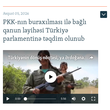
Avqust 05, 2026
PKK-nın buraxılması ilə bağlı
qanun layihəsi Türkiyə
parlamentinə təqdim olunub
Türkiyənin dönüş nöqtəsi, ya Ərdoğana üçüncü şans: PKK ilə qəfil barışıq nə deməkdir?
No media source currently available
Auto
0:00
5:56
240p