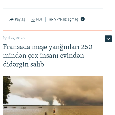
Paylaş
PDF
VPN-siz açmaq
İyul 27, 2026
Fransada meşə yanğınları 250
mindən çox insanı evindən
didərgin salıb