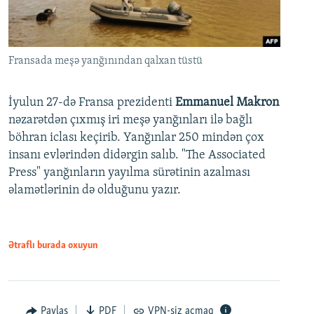
Fransada meşə yanğınından qalxan tüstü
İyulun 27-də Fransa prezidenti
Emmanuel Makron
nəzarətdən çıxmış iri meşə yanğınları ilə bağlı
böhran iclası keçirib. Yanğınlar 250 mindən çox
insanı evlərindən didərgin salıb. "The Associated
Press" yanğınların yayılma sürətinin azalması
əlamətlərinin də olduğunu yazır.
Ətraflı burada oxuyun
Paylaş
PDF
VPN-siz açmaq