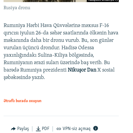
Rusiya dronu
Rumıniya Hərbi Hava Qüvvələrinə məxsus F-16
qırıcısı iyulun 26-da səhər saatlarında ölkənin hava
məkanında daha bir dronu vurub. Bu, son günlər
vurulan üçüncü drondur. Hadisə Odessa
yaxınlığındakı Sulina-Kiliya bölgəsində,
Rumıniyanın ərazi suları üzərində baş verib. Bu
barədə Rumıniya prezidenti
Nikuşor Dan
X sosial
şəbəkəsində yazıb.
Ətraflı burada oxuyun
Paylaş
PDF
VPN-siz açmaq