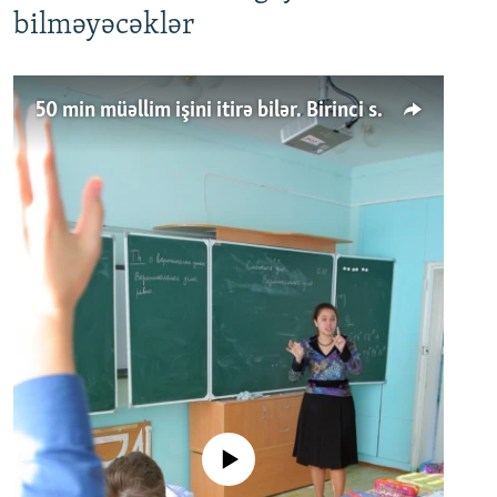
bilməyəcəklər
50 min müəllim işini itirə bilər. Birinci sinfə gedənlər azalır
No media source currently available