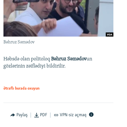
Bəhruz Səmədov
Həbsdə olan politoloq
Bəhruz Səmədov
un
gözlərinin zəiflədiyi bildirilir.
Ətraflı burada oxuyun
Paylaş
PDF
VPN-siz açmaq