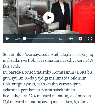
No media source currently available
Auto
0:00
5:23
240p
Son bir ildə Azərbaycanda istehlakçıların
360p
əczaçılıq
məhsulları və tibbi ləvazimatlara çəkdiyi xərc 24,9
480p
Auto
240p
360p
480p
faiz artıb.
720p
Bu barədə Dövlət Statistika Komitəsinin (DSK) bu
720p
1080p
gün, iyulun 16-da yaydığı məlumatda bildirilir.
1080p
DSK vurğulayır ki, 2026-cı ilin yanvar-iyun
aylarında pərakəndə ticarət şəbəkəsində
istehlakçılara 32,4 milyard manatlıq, o cümlədən
17,6 milyard manatlıq ərzaq məhsulları, içkilər və