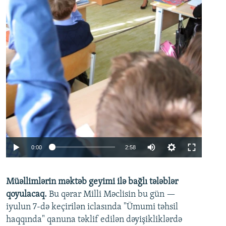
Auto
0:00
2:58
240p
Müəllimlərin məktəb geyimi ilə bağlı tələblər
360p
qoyulacaq.
Bu qərar Milli Məclisin bu gün —
480p
iyulun 7-də keçirilən iclasında "Ümumi təhsil
720p
haqqında" qanuna təklif edilən dəyişikliklərdə