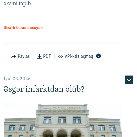
əksini tapıb.
1080p
Ətraflı burada oxuyun
Auto
240p
360p
480p
Paylaş
PDF
VPN-siz açmaq
720p
1080p
İyul 03, 2026
Əsgər infarktdan ölüb?