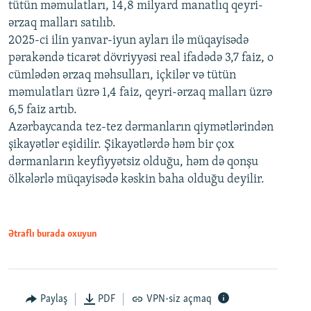
tütün məmulatları, 14,8 milyard manatlıq qeyri-
ərzaq malları satılıb.
2025-ci ilin yanvar-iyun ayları ilə müqayisədə
pərakəndə ticarət dövriyyəsi real ifadədə 3,7 faiz, o
cümlədən ərzaq məhsulları, içkilər və tütün
məmulatları üzrə 1,4 faiz, qeyri-ərzaq malları üzrə
6,5 faiz artıb.
Azərbaycanda tez-tez dərmanların qiymətlərindən
şikayətlər eşidilir. Şikayətlərdə həm bir çox
dərmanların keyfiyyətsiz olduğu, həm də qonşu
ölkələrlə müqayisədə kəskin baha olduğu deyilir.
Ətraflı burada oxuyun
Paylaş
PDF
VPN-siz açmaq