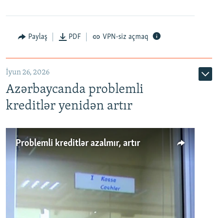
Auto
240p
360p
480p
Paylaş
PDF
VPN-siz açmaq
720p
1080p
İyun 26, 2026
Azərbaycanda problemli
kreditlər yenidən artır
Problemli kreditlər azalmır, artır