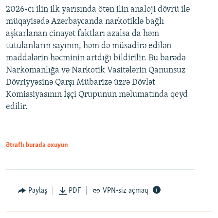
2026-cı ilin ilk yarısında ötən ilin analoji dövrü ilə
müqayisədə Azərbaycanda narkotiklə bağlı
aşkarlanan cinayət faktları azalsa da həm
tutulanların sayının, həm də müsadirə edilən
maddələrin həcminin artdığı bildirilir. Bu barədə
Narkomanlığa və Narkotik Vasitələrin Qanunsuz
Dövriyyəsinə Qarşı Mübarizə üzrə Dövlət
Komissiyasının İşçi Qrupunun məlumatında qeyd
edilir.
Ətraflı burada oxuyun
Paylaş
PDF
VPN-siz açmaq