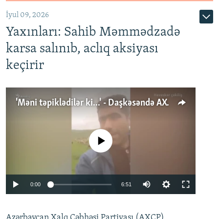
İyul 09, 2026
Yaxınları: Sahib Məmmədzadə
karsa salınıb, aclıq aksiyası
keçirir
'Məni təpiklədilər ki...' - Daşkəsəndə AXCP fəalının yaxınları onun həbsinə etiraz edirlər
No media source currently available
Auto
0:00
6:51
240p
Azərbaycan Xalq Cəbhəsi Partiyası (AXCP)
360p