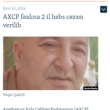
İyun 30, 2026
AXCP fəalına 2 il həbs cəzası
verilib
Vüqar Qədirli
Azərbaycan Xalq Cəbhəsi Partiyasının (AXCP)