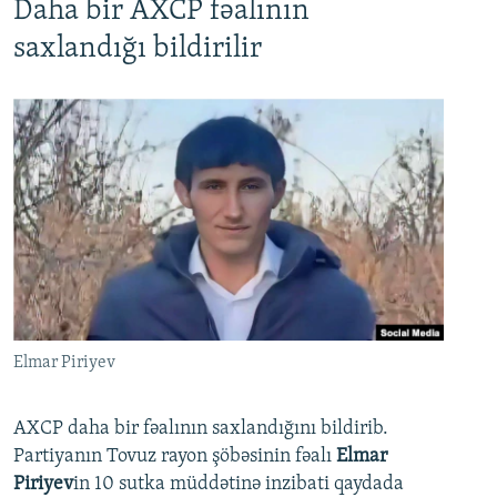
Daha bir AXCP fəalının
saxlandığı bildirilir
Elmar Piriyev
AXCP daha bir fəalının saxlandığını bildirib.
Partiyanın Tovuz rayon şöbəsinin fəalı
Elmar
Piriyev
in 10 sutka müddətinə inzibati qaydada