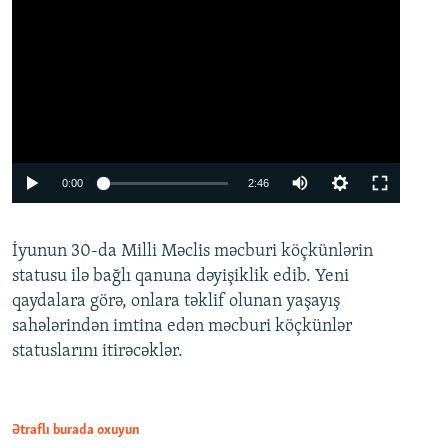
Auto
0:00
2:46
240p
İyunun 30-da Milli Məclis məcburi köçkünlərin
360p
statusu ilə bağlı qanuna dəyişiklik edib. Yeni
480p
qaydalara görə, onlara təklif olunan yaşayış
720p
sahələrindən imtina edən məcburi köçkünlər
statuslarını itirəcəklər.
1080p
Ətraflı burada oxuyun