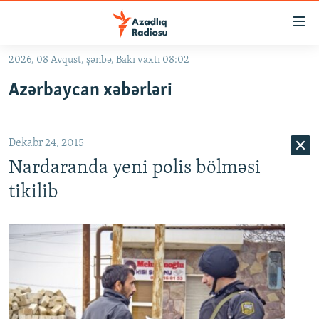
Keçid
linkləri
Əsas
2026, 08 Avqust, şənbə, Bakı vaxtı 08:02
məzmuna
GÜNDƏM
Azərbaycan xəbərləri
qayıt
#İZAHLA
Əsas
KORRUPSIOMETR
naviqasiyaya
Dekabr 24, 2015
qayıt
#ƏSLINDƏ
Axtarışa
Nardaranda yeni polis bölməsi
FƏRQƏ BAX
keç
tikilib
QANUNI DOĞRU
ARAŞDIRMA
MULTIMEDIA
RADIO ARXIV
VIDEO
HAQQIMIZDA
FOTOQALEREYA
OXU ZALI