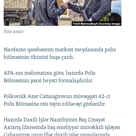
İNFOQRAFIKA
AZƏRBAYCAN ƏDƏBIYYATI KITABXANASI
MISSIYAMIZ
BIZI IZLƏ
KARIKATURA
İSLAM VƏ DEMOKRATIYA
PEŞƏ ETIKASI VƏ JURNALISTIKA STANDARTLARIMIZ
İZ - MƏDƏNIYYƏT PROQRAMI
MATERIALLARIMIZDAN ISTIFADƏ
Foto arxiv
AZADLIQRADIOSU MOBIL TELEFONUNUZDA
RFE/RL-in bütün saytları
BIZIMLƏ ƏLAQƏ
Nardaran qəsəbəsinin mərkəzi meydanında polis
bölməsinin tikintisi başa çatıb.
XƏBƏR BÜLLETENLƏRIMIZ
APA-nın məlumatına görə, hazırda Polis
Bölməsinin şəxsi heyəti formalaşdırılır.
Polkovnik Azər Cahangirovun müvəqqəti 42-ci
Polis Bölməsinə rəis təyin ediləcəyi gözlənilir.
Hazırda Daxili İşlər Nazirliyinin Baş Cinayət
Axtarış İdarəsində baş əməliyyat müvəkkili işləyən
Cahangirov uzun illər daxili işlər orqanlarında