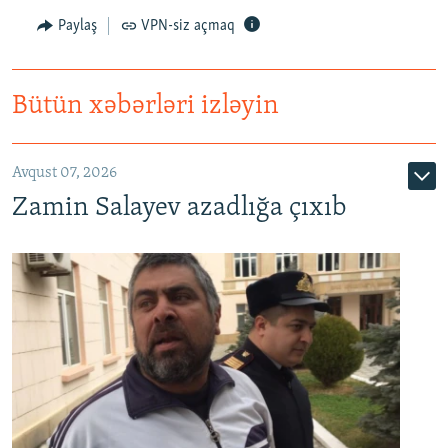
Paylaş
VPN-siz açmaq
Bütün xəbərləri izləyin
Avqust 07, 2026
Zamin Salayev azadlığa çıxıb