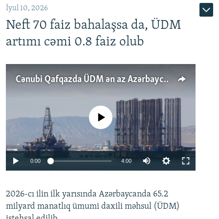
İyul 10, 2026
Neft 70 faiz bahalaşsa da, ÜDM
artımı cəmi 0.8 faiz olub
Cənubi Qafqazda ÜDM ən az Azərbaycanda artır: Qonşuları niyə Bakını qabaqlaya bilir?
No media source currently available
Auto
0:00
4:00
240p
2026-cı ilin ilk yarısında Azərbaycanda 65.2
360p
milyard manatlıq ümumi daxili məhsul (ÜDM)
480p
Auto
240p
360p
480p
istehsal edilib.