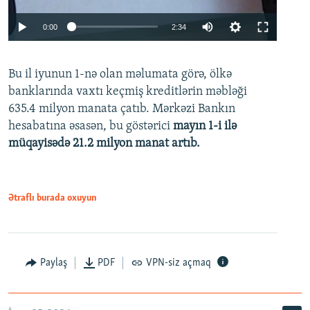
Auto
0:00
2:34
240p
Bu il iyunun 1-nə olan məlumata görə, ölkə
360p
banklarında vaxtı keçmiş kreditlərin məbləği
480p
635.4 milyon manata çatıb. Mərkəzi Bankın
720p
hesabatına əsasən, bu göstərici
mayın 1-i ilə
müqayisədə 21.2 milyon manat artıb.
1080p
Ətraflı burada oxuyun
Auto
240p
360p
480p
Paylaş
PDF
VPN-siz açmaq
720p
1080p