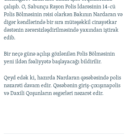
çalışıb. O, Sabunçu Rayon Polis İdarəsinin 14-cü
Polis Bölməsinin rəisi olarkən Bakının Nardaran və
digər kəndlərində bir sıra mütəşəkkil cinayətkar
dəstənin zərərsizləşdirilməsində yaxından iştirak
edib.
Bir neçə günə açılışı gözlənilən Polis Bölməsinin
yeni ildən fəaliyyətə başlayacağı bildirilir.
Qeyd edək ki, hazırda Nardaran qəsəbəsində polis
nəzarəti davam edir. Qəsəbənin giriş-çıxışınapolis
və Daxili Qoşunların əsgərləri nəzarət edir.