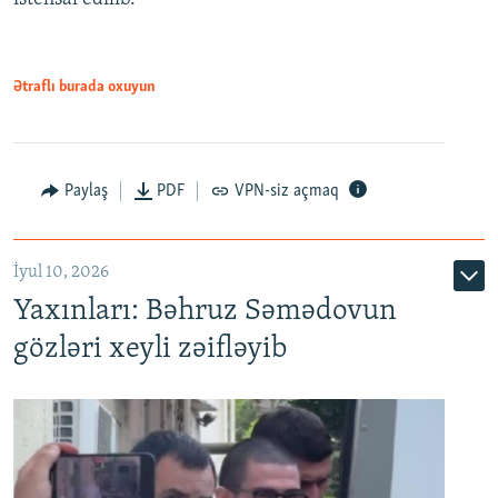
720p
720p
1080p
1080p
Ətraflı burada oxuyun
Paylaş
PDF
VPN-siz açmaq
İyul 10, 2026
Yaxınları: Bəhruz Səmədovun
gözləri xeyli zəifləyib