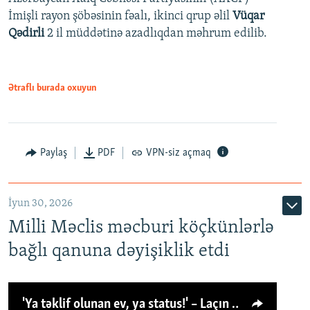
İmişli rayon şöbəsinin fəalı, ikinci qrup əlil
Vüqar
Qədirli
2 il müddətinə azadlıqdan məhrum edilib.
Ətraflı burada oxuyun
Paylaş
PDF
VPN-siz açmaq
İyun 30, 2026
Milli Məclis məcburi köçkünlərlə
bağlı qanuna dəyişiklik etdi
'Ya təklif olunan ev, ya status!' – Laçın köçkünü: 'Laçından başqa heç hara!'