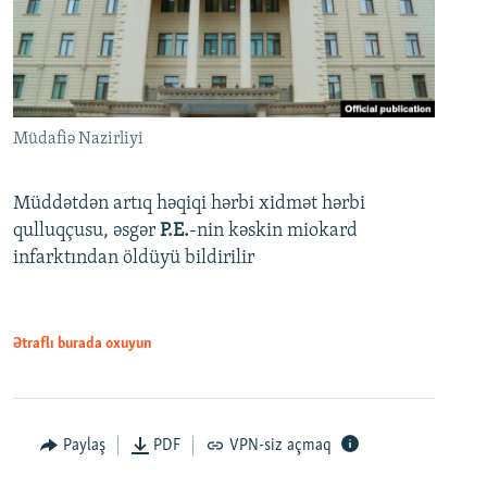
Müdafiə Nazirliyi
Müddətdən artıq həqiqi hərbi xidmət hərbi
qulluqçusu, əsgər
P.E.
-nin kəskin miokard
infarktından öldüyü bildirilir
Ətraflı burada oxuyun
Paylaş
PDF
VPN-siz açmaq