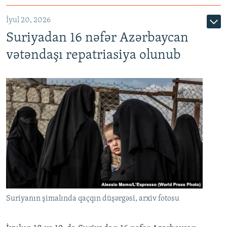
İyul 20, 2026
Auto
240p
360p
480p
Suriyadan 16 nəfər Azərbaycan
720p
1080p
vətəndaşı repatriasiya olunub
Suriyanın şimalında qaçqın düşərgəsi, arxiv fotosu