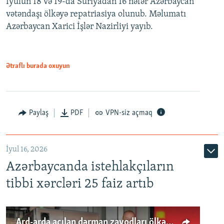
İyulun 18 və 19-da Suriyadan 16 nəfər Azərbaycan
vətəndaşı ölkəyə repatriasiya olunub. Məlumatı
Azərbaycan Xarici İşlər Nazirliyi yayıb.
Ətraflı burada oxuyun
Paylaş
PDF
VPN-siz açmaq
İyul 16, 2026
Azərbaycanda istehlakçıların
tibbi xərcləri 25 faiz artıb
Ard-arda açılan dərman zavodları ölkənin tələbatını ödəyirmi?