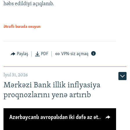
həbs edildiyi açıqlanıb.
Ətraflı burada oxuyun
Paylaş
PDF
VPN-siz açmaq
İyul 31, 2026
Mərkəzi Bank illik inflyasiya
proqnozlarını yenə artırıb
Azərbaycanlı avropalıdan iki dəfə az ət yeyir, amma... 'Qiymət artımı qaçılmazdır'