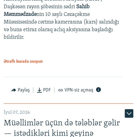
Daşkəsən rayon şöbəsinin sədri
Sahib
480p
Auto
240p
360p
480p
Məmmədzadə
nin 10 saylı Cəzaçəkmə
720p
Müəssisəsində cərimə kamerasına (kars) salındığı
720p
1080p
və buna etiraz olaraq aclıq aksiyasına başladığı
1080p
bildirilir.
Ətraflı burada oxuyun
Paylaş
PDF
VPN-siz açmaq
İyul 07, 2026
Müəllimlər üçün də tələblər gəlir
— istədikləri kimi geyinə