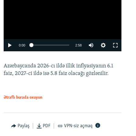
Auto
0:00
2:58
240p
Azərbaycanda 2026-cı ildə illik inflyasiyanın 6.1
360p
faiz, 2027-ci ildə isə 5.8 faiz olacağı gözlənilir.
480p
720p
1080p
Ətraflı burada oxuyun
Paylaş
PDF
VPN-siz açmaq