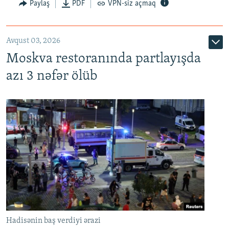
Paylaş
PDF
VPN-siz açmaq
Avqust 03, 2026
Moskva restoranında partlayışda
azı 3 nəfər ölüb
Hadisənin baş verdiyi ərazi