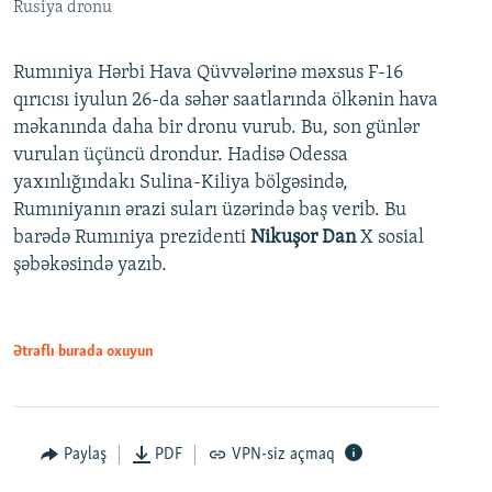
Rusiya dronu
Rumıniya Hərbi Hava Qüvvələrinə məxsus F-16
qırıcısı iyulun 26-da səhər saatlarında ölkənin hava
məkanında daha bir dronu vurub. Bu, son günlər
vurulan üçüncü drondur. Hadisə Odessa
yaxınlığındakı Sulina-Kiliya bölgəsində,
Rumıniyanın ərazi suları üzərində baş verib. Bu
barədə Rumıniya prezidenti
Nikuşor Dan
X sosial
şəbəkəsində yazıb.
Ətraflı burada oxuyun
Paylaş
PDF
VPN-siz açmaq