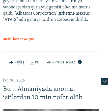
göyərtəsində 12 Azərbaycan və bir Türkiyə
vətəndaşı olan quru yük gəmisi hücuma məruz
qalıb. "Albatros Corporation" şirkətinə məxsus
"ATA-2" adlı gəmiyə üç dron zərbəsi endirilib.
Ətraflı burada oxuyun
Paylaş
PDF
VPN-siz açmaq
İyul 30, 2026
Bu il Almaniyada anomal
istilərdən 10 min nəfər ölüb