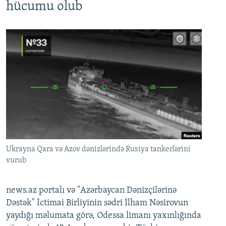
hücumu olub
Ukrayna Qara və Azov dənizlərində Rusiya tankerlərini
vurub
news.az portalı və "Azərbaycan Dənizçilərinə
Dəstək" İctimai Birliyinin sədri İlham Nəsirovun
yaydığı məlumata görə, Odessa limanı yaxınlığında