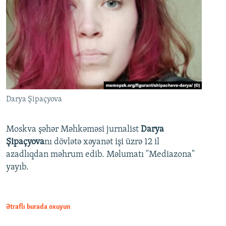
Darya Şipaçyova
Moskva şəhər Məhkəməsi jurnalist
Darya
Şipaçyova
nı dövlətə xəyanət işi üzrə 12 il
azadlıqdan məhrum edib. Məlumatı "Mediazona"
yayıb.
Ətraflı burada oxuyun