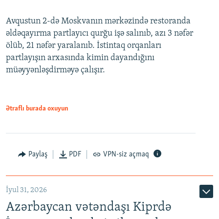
Avqustun 2-də Moskvanın mərkəzində restoranda
əldəqayırma partlayıcı qurğu işə salınıb, azı 3 nəfər
ölüb, 21 nəfər yaralanıb. İstintaq orqanları
partlayışın arxasında kimin dayandığını
müəyyənləşdirməyə çalışır.
Ətraflı burada oxuyun
Paylaş
PDF
VPN-siz açmaq
İyul 31, 2026
Azərbaycan vətəndaşı Kiprdə