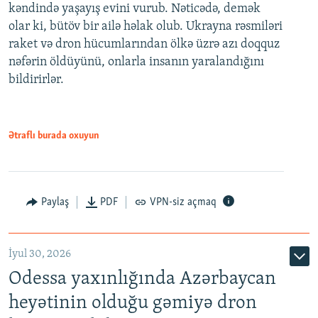
kəndində yaşayış evini vurub. Nəticədə, demək
olar ki, bütöv bir ailə həlak olub. Ukrayna rəsmiləri
raket və dron hücumlarından ölkə üzrə azı doqquz
nəfərin öldüyünü, onlarla insanın yaralandığını
bildirirlər.
Ətraflı burada oxuyun
Paylaş
PDF
VPN-siz açmaq
İyul 30, 2026
Odessa yaxınlığında Azərbaycan
heyətinin olduğu gəmiyə dron