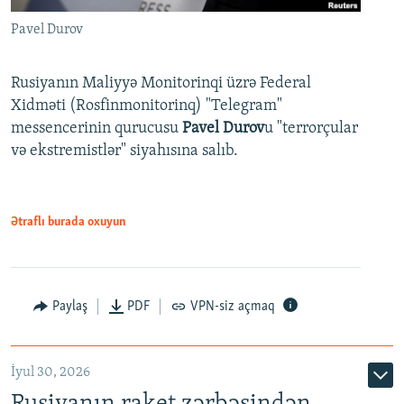
Pavel Durov
Rusiyanın Maliyyə Monitorinqi üzrə Federal
Xidməti (Rosfinmonitorinq) "Telegram"
messencerinin qurucusu
Pavel Durov
u "terrorçular
və ekstremistlər" siyahısına salıb.
Ətraflı burada oxuyun
Paylaş
PDF
VPN-siz açmaq
İyul 30, 2026