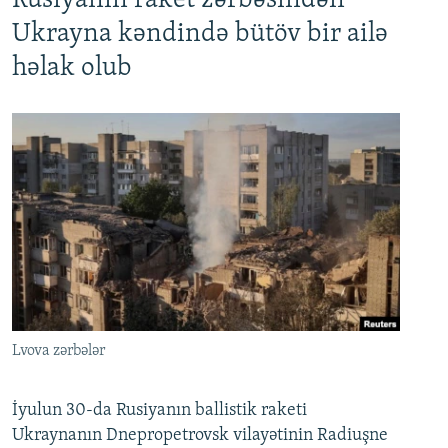
Rusiyanın raket zərbəsindən
Ukrayna kəndində bütöv bir ailə
həlak olub
Lvova zərbələr
İyulun 30-da Rusiyanın ballistik raketi
Ukraynanın Dnepropetrovsk vilayətinin Radiuşne