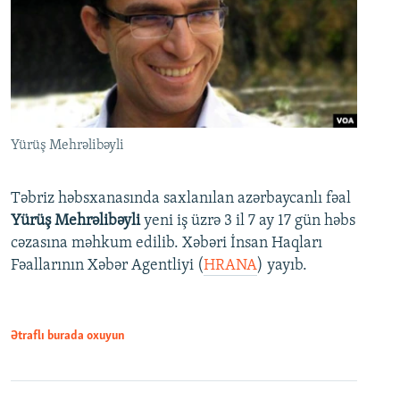
Yürüş Mehrəlibəyli
Təbriz həbsxanasında saxlanılan azərbaycanlı fəal
Yürüş Mehrəlibəyli
yeni iş üzrə 3 il 7 ay 17 gün həbs
cəzasına məhkum edilib. Xəbəri İnsan Haqları
Fəallarının Xəbər Agentliyi (
HRANA
) yayıb.
Ətraflı burada oxuyun