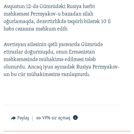
Avqustun 12-də Gümrüdəki Rusiya hərbi
məhkəməsi Permyakov-u bazadan silah
oğurlamaqda, dezertirlikdə təqsirli bilərək 10 il
həbs cəzasına məhkum edib.
Avetisyan ailəsinin qətli yanvarda Gümrüdə
etirazlar doğurmuşdu, onun Ermənistan
məhkəməsində mühakimə edilməsi tələb
olunurdu. Ancaq iyun ayınadək Rusiya Permyakov-
un bu cür mühakiməsinə razılaşmırdı.
Paylaş
VPN-siz açmaq