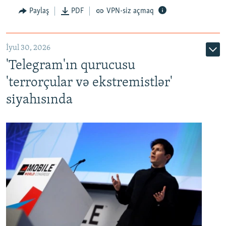
Paylaş
PDF
VPN-siz açmaq
İyul 30, 2026
'Telegram'ın qurucusu
'terrorçular və ekstremistlər'
siyahısında