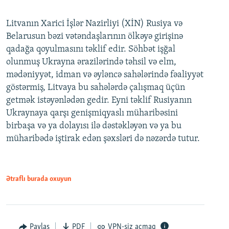
Litvanın Xarici İşlər Nazirliyi (XİN) Rusiya və
Belarusun bəzi vətəndaşlarının ölkəyə girişinə
qadağa qoyulmasını təklif edir. Söhbət işğal
olunmuş Ukrayna ərazilərində təhsil və elm,
mədəniyyət, idman və əyləncə sahələrində fəaliyyət
göstərmiş, Litvaya bu sahələrdə çalışmaq üçün
getmək istəyənlədən gedir. Eyni təklif Rusiyanın
Ukraynaya qarşı genişmiqyaslı müharibəsini
birbaşa və ya dolayısı ilə dəstəkləyən və ya bu
müharibədə iştirak edən şəxsləri də nəzərdə tutur.
Ətraflı burada oxuyun
Paylaş
PDF
VPN-siz açmaq