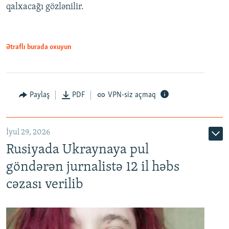
qalxacağı gözlənilir.
Ətraflı burada oxuyun
Paylaş
PDF
VPN-siz açmaq
İyul 29, 2026
Rusiyada Ukraynaya pul
göndərən jurnalistə 12 il həbs
cəzası verilib