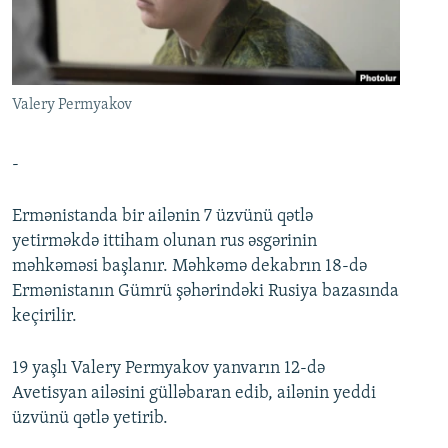
İNFOQRAFIKA
AZƏRBAYCAN ƏDƏBIYYATI KITABXANASI
MISSIYAMIZ
BIZI IZLƏ
KARIKATURA
İSLAM VƏ DEMOKRATIYA
PEŞƏ ETIKASI VƏ JURNALISTIKA STANDARTLARIMIZ
İZ - MƏDƏNIYYƏT PROQRAMI
MATERIALLARIMIZDAN ISTIFADƏ
Valery Permyakov
AZADLIQRADIOSU MOBIL TELEFONUNUZDA
RFE/RL-in bütün saytları
BIZIMLƏ ƏLAQƏ
-
XƏBƏR BÜLLETENLƏRIMIZ
Ermənistanda bir ailənin 7 üzvünü qətlə
yetirməkdə ittiham olunan rus əsgərinin
məhkəməsi başlanır. Məhkəmə dekabrın 18-də
Ermənistanın Gümrü şəhərindəki Rusiya bazasında
keçirilir.
19 yaşlı Valery Permyakov yanvarın 12-də
Avetisyan ailəsini gülləbaran edib, ailənin yeddi
üzvünü qətlə yetirib.