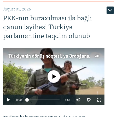
Avqust 05, 2026
PKK-nın buraxılması ilə bağlı
qanun layihəsi Türkiyə
parlamentinə təqdim olunub
Türkiyənin dönüş nöqtəsi, ya Ərdoğana üçüncü şans: PKK ilə qəfil barışıq nə deməkdir?
No media source currently available
Auto
0:00
5:56
240p
360p