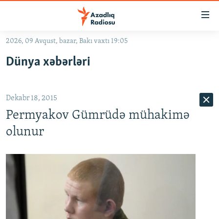
Keçid
linkləri
Əsas
2026, 09 Avqust, bazar, Bakı vaxtı 19:05
məzmuna
GÜNDƏM
Dünya xəbərləri
qayıt
#İZAHLA
Əsas
KORRUPSIOMETR
naviqasiyaya
Dekabr 18, 2015
qayıt
#ƏSLINDƏ
Axtarışa
Permyakov Gümrüdə mühakimə
FƏRQƏ BAX
keç
olunur
QANUNI DOĞRU
ARAŞDIRMA
MULTIMEDIA
RADIO ARXIV
VIDEO
HAQQIMIZDA
FOTOQALEREYA
OXU ZALI