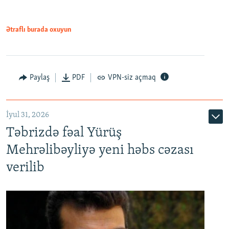
Ətraflı burada oxuyun
Paylaş
PDF
VPN-siz açmaq
İyul 31, 2026
Təbrizdə fəal Yürüş
Mehrəlibəyliyə yeni həbs cəzası
verilib