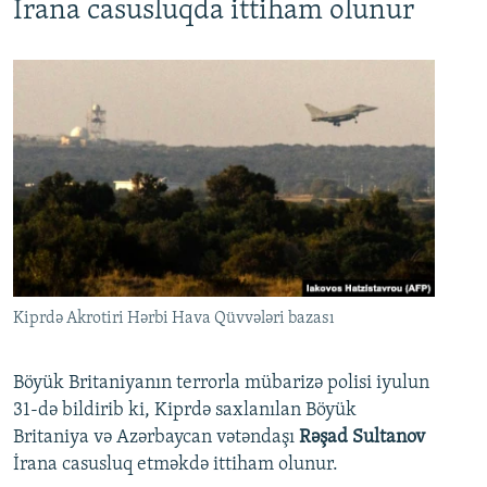
İrana casusluqda ittiham olunur
Kiprdə Akrotiri Hərbi Hava Qüvvələri bazası
Böyük Britaniyanın terrorla mübarizə polisi iyulun
31-də bildirib ki, Kiprdə saxlanılan Böyük
Britaniya və Azərbaycan vətəndaşı
Rəşad Sultanov
İrana casusluq etməkdə ittiham olunur.