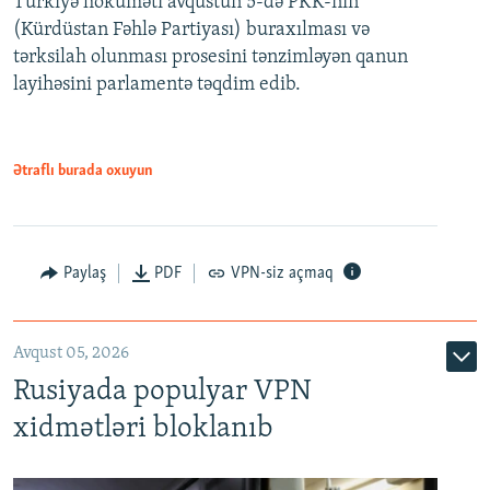
Türkiyə hökuməti avqustun 5-də PKK-nın
(Kürdüstan Fəhlə Partiyası) buraxılması və
480p
Auto
240p
360p
480p
tərksilah olunması prosesini tənzimləyən qanun
720p
layihəsini parlamentə təqdim edib.
720p
1080p
1080p
Ətraflı burada oxuyun
Paylaş
PDF
VPN-siz açmaq
Avqust 05, 2026
Rusiyada populyar VPN
xidmətləri bloklanıb