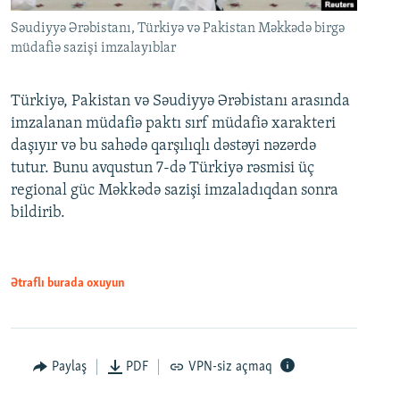
Səudiyyə Ərəbistanı, Türkiyə və Pakistan Məkkədə birgə
müdafiə sazişi imzalayıblar
Türkiyə, Pakistan və Səudiyyə Ərəbistanı arasında
imzalanan müdafiə paktı sırf müdafiə xarakteri
daşıyır və bu sahədə qarşılıqlı dəstəyi nəzərdə
tutur. Bunu avqustun 7-də Türkiyə rəsmisi üç
regional güc Məkkədə sazişi imzaladıqdan sonra
bildirib.
Ətraflı burada oxuyun
Paylaş
PDF
VPN-siz açmaq