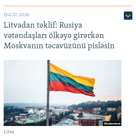
İyul 27, 2026
Litvadan təklif: Rusiya
vətəndaşları ölkəyə girərkən
Moskvanın təcavüzünü pisləsin
Litva