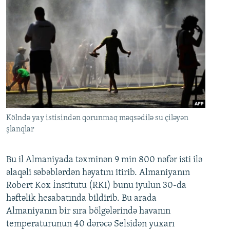
Kölndə yay istisindən qorunmaq məqsədilə su çiləyən
şlanqlar
Bu il Almaniyada təxminən 9 min 800 nəfər isti ilə
əlaqəli səbəblərdən həyatını itirib. Almaniyanın
Robert Kox İnstitutu (RKI) bunu iyulun 30-da
həftəlik hesabatında bildirib. Bu arada
Almaniyanın bir sıra bölgələrində havanın
temperaturunun 40 dərəcə Selsidən yuxarı