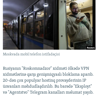
Moskvada mobil telefon istifadəçisi
Rusiyanın "Roskomnadzor" xidməti ölkədə VPN
xidmətlərinə qarşı genişmiqyaslı bloklama aparıb.
20-dən çox populyar hostinq provayderinin IP
ünvanları məhdudlaşdırılıb. Bu barədə "Eksployt"
və "Agentstvo" Telegram kanalları məlumat yayıb.