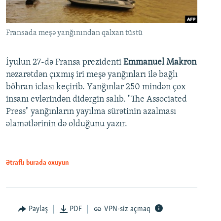
Fransada meşə yanğınından qalxan tüstü
İyulun 27-də Fransa prezidenti
Emmanuel Makron
nəzarətdən çıxmış iri meşə yanğınları ilə bağlı
böhran iclası keçirib. Yanğınlar 250 mindən çox
insanı evlərindən didərgin salıb. "The Associated
Press" yanğınların yayılma sürətinin azalması
əlamətlərinin də olduğunu yazır.
Ətraflı burada oxuyun
Paylaş
PDF
VPN-siz açmaq