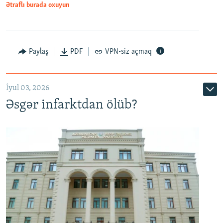
Ətraflı burada oxuyun
Auto
240p
360p
480p
Paylaş
PDF
VPN-siz açmaq
720p
1080p
İyul 03, 2026
Əsgər infarktdan ölüb?