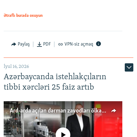
Ətraflı burada oxuyun
Paylaş
PDF
VPN-siz açmaq
İyul 16, 2026
Azərbaycanda istehlakçıların
tibbi xərcləri 25 faiz artıb
Ard-arda açılan dərman zavodları ölkənin tələbatını ödəyirmi?
No media source currently available