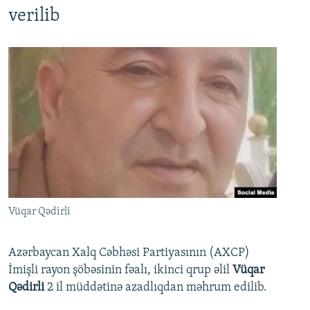
verilib
Vüqar Qədirli
Azərbaycan Xalq Cəbhəsi Partiyasının (AXCP)
İmişli rayon şöbəsinin fəalı, ikinci qrup əlil
Vüqar
Qədirli
2 il müddətinə azadlıqdan məhrum edilib.