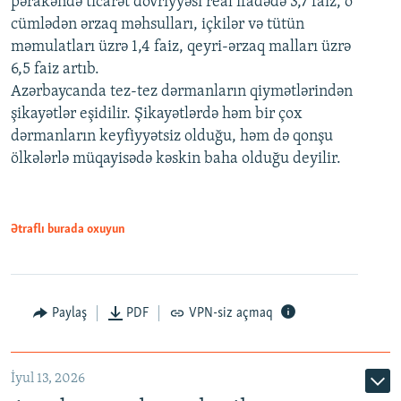
pərakəndə ticarət dövriyyəsi real ifadədə 3,7 faiz, o
cümlədən ərzaq məhsulları, içkilər və tütün
məmulatları üzrə 1,4 faiz, qeyri-ərzaq malları üzrə
6,5 faiz artıb.
Azərbaycanda tez-tez dərmanların qiymətlərindən
şikayətlər eşidilir. Şikayətlərdə həm bir çox
dərmanların keyfiyyətsiz olduğu, həm də qonşu
ölkələrlə müqayisədə kəskin baha olduğu deyilir.
Ətraflı burada oxuyun
Paylaş
PDF
VPN-siz açmaq
İyul 13, 2026