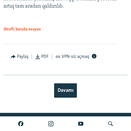
artıq tam aradan qaldırılıb.
Ətraflı burada oxuyun
Paylaş
PDF
VPN-siz açmaq
Davamı
BIZI IZLƏ