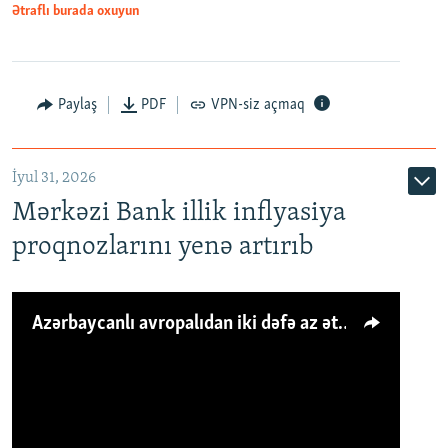
Ətraflı burada oxuyun
Paylaş
PDF
VPN-siz açmaq
İyul 31, 2026
Mərkəzi Bank illik inflyasiya
proqnozlarını yenə artırıb
Azərbaycanlı avropalıdan iki dəfə az ət yeyir, amma... 'Qiymət artımı qaçılmazdır'