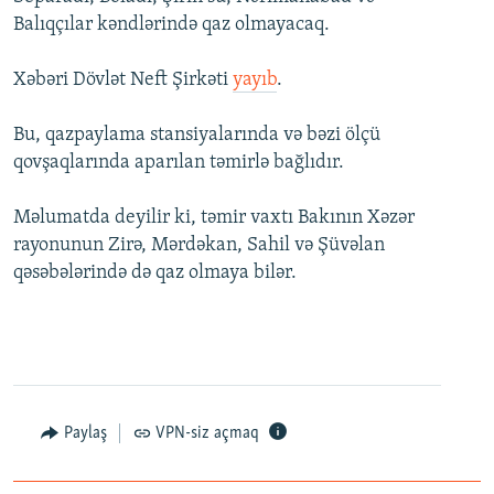
İNFOQRAFIKA
AZƏRBAYCAN ƏDƏBIYYATI KITABXANASI
MISSIYAMIZ
Balıqçılar kəndlərində qaz olmayacaq.
BIZI IZLƏ
KARIKATURA
İSLAM VƏ DEMOKRATIYA
PEŞƏ ETIKASI VƏ JURNALISTIKA STANDARTLARIMIZ
Xəbəri Dövlət Neft Şirkəti
yayıb
.
İZ - MƏDƏNIYYƏT PROQRAMI
MATERIALLARIMIZDAN ISTIFADƏ
Bu, qazpaylama stansiyalarında və bəzi ölçü
AZADLIQRADIOSU MOBIL TELEFONUNUZDA
RFE/RL-in bütün saytları
qovşaqlarında aparılan təmirlə bağlıdır.
BIZIMLƏ ƏLAQƏ
Məlumatda deyilir ki, təmir vaxtı Bakının Xəzər
XƏBƏR BÜLLETENLƏRIMIZ
rayonunun Zirə, Mərdəkan, Sahil və Şüvəlan
qəsəbələrində də qaz olmaya bilər.
Paylaş
VPN-siz açmaq