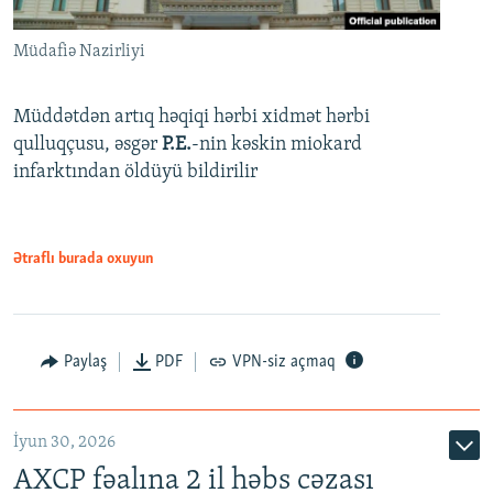
Müdafiə Nazirliyi
Müddətdən artıq həqiqi hərbi xidmət hərbi
qulluqçusu, əsgər
P.E.
-nin kəskin miokard
infarktından öldüyü bildirilir
Ətraflı burada oxuyun
Paylaş
PDF
VPN-siz açmaq
İyun 30, 2026
AXCP fəalına 2 il həbs cəzası