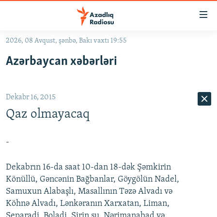
Keçid
linkləri
Əsas
2026, 08 Avqust, şənbə, Bakı vaxtı 19:55
məzmuna
GÜNDƏM
Azərbaycan xəbərləri
qayıt
#İZAHLA
Əsas
KORRUPSIOMETR
naviqasiyaya
Dekabr 16, 2015
qayıt
#ƏSLINDƏ
Axtarışa
Qaz olmayacaq
FƏRQƏ BAX
keç
QANUNI DOĞRU
-
ARAŞDIRMA
Dekabrın 16-da saat 10-dan 18-dək Şəmkirin
MULTIMEDIA
Könüllü, Gəncənin Bağbanlar, Göygölün Nadel,
RADIO ARXIV
Samuxun Alabaşlı, Masallının Təzə Alvadı və
VIDEO
Köhnə Alvadı, Lənkəranın Xarxatan, Liman,
HAQQIMIZDA
FOTOQALEREYA
OXU ZALI
Separadi, Boladi, Şirin su, Nərimanabad və