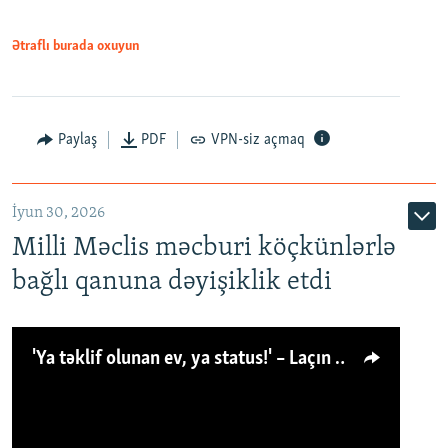
Ətraflı burada oxuyun
Paylaş
PDF
VPN-siz açmaq
İyun 30, 2026
Milli Məclis məcburi köçkünlərlə
bağlı qanuna dəyişiklik etdi
'Ya təklif olunan ev, ya status!' – Laçın köçkünü: 'Laçından başqa heç hara!'