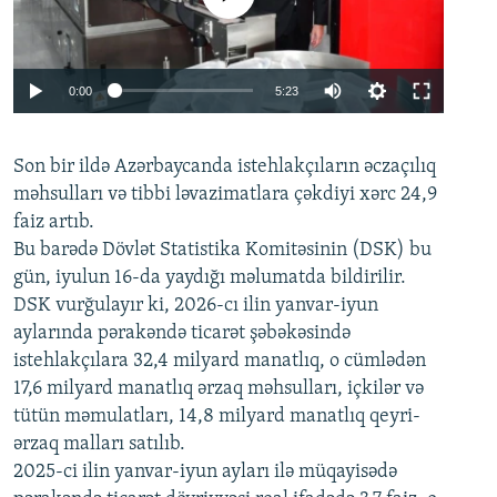
Auto
0:00
5:23
240p
Son bir ildə Azərbaycanda istehlakçıların
360p
əczaçılıq
məhsulları və tibbi ləvazimatlara çəkdiyi xərc 24,9
480p
Auto
240p
360p
480p
faiz artıb.
720p
Bu barədə Dövlət Statistika Komitəsinin (DSK) bu
720p
1080p
gün, iyulun 16-da yaydığı məlumatda bildirilir.
1080p
DSK vurğulayır ki, 2026-cı ilin yanvar-iyun
aylarında pərakəndə ticarət şəbəkəsində
istehlakçılara 32,4 milyard manatlıq, o cümlədən
17,6 milyard manatlıq ərzaq məhsulları, içkilər və
tütün məmulatları, 14,8 milyard manatlıq qeyri-
ərzaq malları satılıb.
2025-ci ilin yanvar-iyun ayları ilə müqayisədə