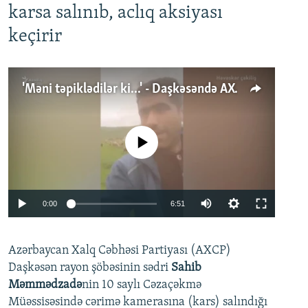
karsa salınıb, aclıq aksiyası
keçirir
'Məni təpiklədilər ki...' - Daşkəsəndə AXCP fəalının yaxınları onun həbsinə etiraz edirlər
No media source currently available
Auto
0:00
6:51
240p
Azərbaycan Xalq Cəbhəsi Partiyası (AXCP)
360p
Daşkəsən rayon şöbəsinin sədri
Sahib
480p
Auto
240p
360p
480p
Məmmədzadə
nin 10 saylı Cəzaçəkmə
720p
Müəssisəsində cərimə kamerasına (kars) salındığı
720p
1080p