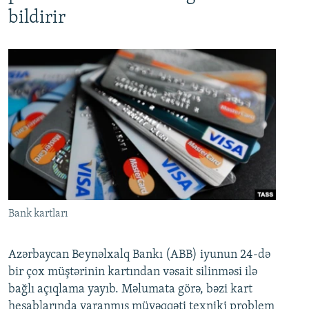
bildirir
Bank kartları
Azərbaycan Beynəlxalq Bankı (ABB) iyunun 24-də
bir çox müştərinin kartından vəsait silinməsi ilə
bağlı açıqlama yayıb. Məlumata görə, bəzi kart
hesablarında yaranmış müvəqqəti texniki problem