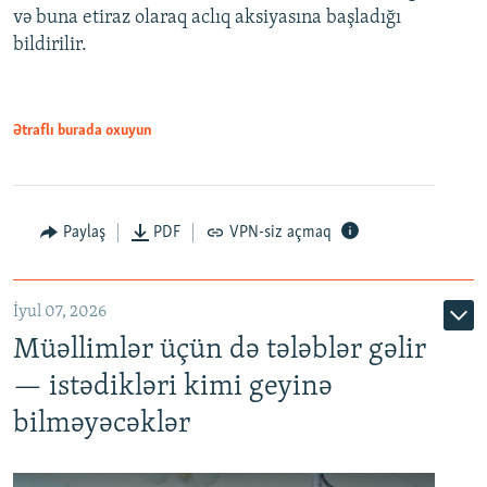
və buna etiraz olaraq aclıq aksiyasına başladığı
1080p
bildirilir.
Ətraflı burada oxuyun
Paylaş
PDF
VPN-siz açmaq
İyul 07, 2026
Müəllimlər üçün də tələblər gəlir
— istədikləri kimi geyinə
bilməyəcəklər