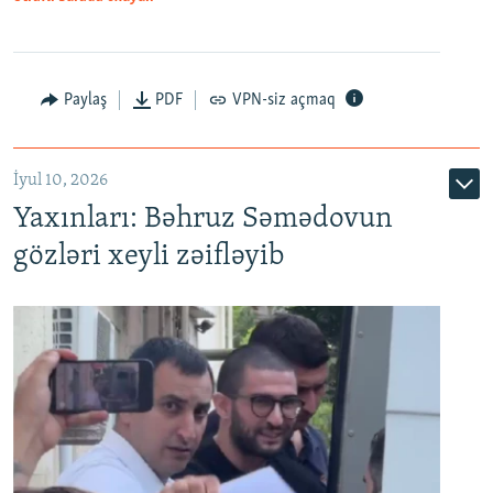
Paylaş
PDF
VPN-siz açmaq
İyul 10, 2026
Yaxınları: Bəhruz Səmədovun
gözləri xeyli zəifləyib