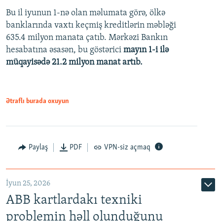
Bu il iyunun 1-nə olan məlumata görə, ölkə
360p
banklarında vaxtı keçmiş kreditlərin məbləği
480p
635.4 milyon manata çatıb. Mərkəzi Bankın
720p
hesabatına əsasən, bu göstərici
mayın 1-i ilə
müqayisədə 21.2 milyon manat artıb.
1080p
Ətraflı burada oxuyun
Auto
240p
360p
480p
Paylaş
PDF
VPN-siz açmaq
720p
1080p
İyun 25, 2026
ABB kartlardakı texniki
problemin həll olunduğunu