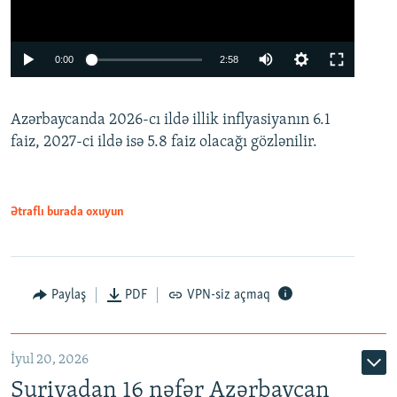
Auto
0:00
2:58
240p
Azərbaycanda 2026-cı ildə illik inflyasiyanın 6.1
360p
faiz, 2027-ci ildə isə 5.8 faiz olacağı gözlənilir.
480p
720p
1080p
Ətraflı burada oxuyun
Paylaş
PDF
VPN-siz açmaq
İyul 20, 2026
Auto
240p
360p
480p
Suriyadan 16 nəfər Azərbaycan