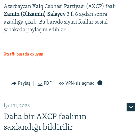
Azərbaycan Xalq Cəbhəsi Partiyası (AXCP) fəalı
Zamin (Əlizamin) Salayev
3 il 6 aydan sonra
azadlığa çıxıb. Bu barədə siyasi fəallar sosial
şəbəkədə paylaşım ediblər.
Ətraflı burada oxuyun
Paylaş
PDF
VPN-siz açmaq
İyul 31, 2026
Daha bir AXCP fəalının
saxlandığı bildirilir