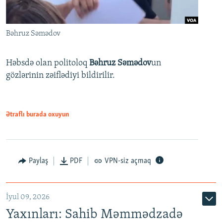
Bəhruz Səmədov
Həbsdə olan politoloq
Bəhruz Səmədov
un
gözlərinin zəiflədiyi bildirilir.
Ətraflı burada oxuyun
Paylaş
PDF
VPN-siz açmaq
İyul 09, 2026
Yaxınları: Sahib Məmmədzadə