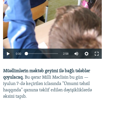
Auto
0:00
2:58
240p
Müəllimlərin məktəb geyimi ilə bağlı tələblər
360p
qoyulacaq.
Bu qərar Milli Məclisin bu gün —
480p
iyulun 7-də keçirilən iclasında "Ümumi təhsil
720p
haqqında" qanuna təklif edilən dəyişikliklərdə
əksini tapıb.
1080p