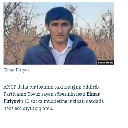
Elmar Piriyev
AXCP daha bir fəalının saxlandığını bildirib.
Partiyanın Tovuz rayon şöbəsinin fəalı
Elmar
Piriyev
in 10 sutka müddətinə inzibati qaydada
həbs edildiyi açıqlanıb.