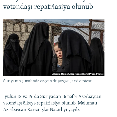
720p
1080p
vətəndaşı repatriasiya olunub
Suriyanın şimalında qaçqın düşərgəsi, arxiv fotosu
İyulun 18 və 19-da Suriyadan 16 nəfər Azərbaycan
vətəndaşı ölkəyə repatriasiya olunub. Məlumatı
Azərbaycan Xarici İşlər Nazirliyi yayıb.