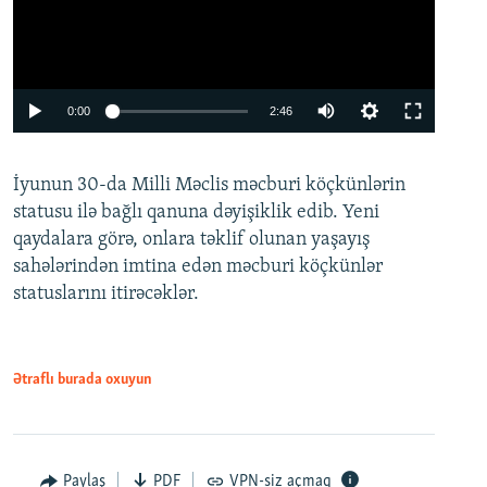
Auto
0:00
2:46
240p
İyunun 30-da Milli Məclis məcburi köçkünlərin
360p
statusu ilə bağlı qanuna dəyişiklik edib. Yeni
480p
qaydalara görə, onlara təklif olunan yaşayış
720p
sahələrindən imtina edən məcburi köçkünlər
statuslarını itirəcəklər.
1080p
Ətraflı burada oxuyun
Auto
240p
360p
480p
Paylaş
PDF
VPN-siz açmaq