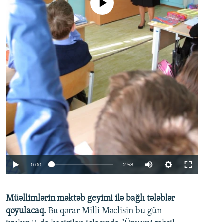
No media source currently available
Auto
0:00
2:58
240p
Müəllimlərin məktəb geyimi ilə bağlı tələblər
360p
qoyulacaq.
Bu qərar Milli Məclisin bu gün —
480p