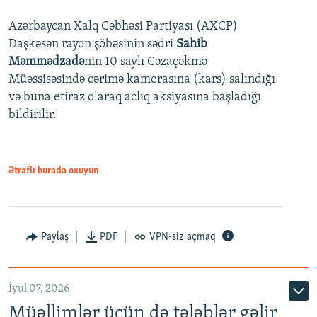
Azərbaycan Xalq Cəbhəsi Partiyası (AXCP)
360p
Daşkəsən rayon şöbəsinin sədri
Sahib
480p
Auto
240p
360p
480p
Məmmədzadə
nin 10 saylı Cəzaçəkmə
720p
Müəssisəsində cərimə kamerasına (kars) salındığı
720p
1080p
və buna etiraz olaraq aclıq aksiyasına başladığı
1080p
bildirilir.
Ətraflı burada oxuyun
Paylaş
PDF
VPN-siz açmaq
İyul 07, 2026
Müəllimlər üçün də tələblər gəlir