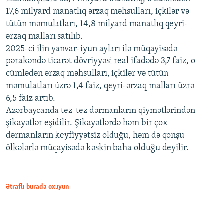
17,6 milyard manatlıq ərzaq məhsulları, içkilər və
tütün məmulatları, 14,8 milyard manatlıq qeyri-
ərzaq malları satılıb.
2025-ci ilin yanvar-iyun ayları ilə müqayisədə
pərakəndə ticarət dövriyyəsi real ifadədə 3,7 faiz, o
cümlədən ərzaq məhsulları, içkilər və tütün
məmulatları üzrə 1,4 faiz, qeyri-ərzaq malları üzrə
6,5 faiz artıb.
Azərbaycanda tez-tez dərmanların qiymətlərindən
şikayətlər eşidilir. Şikayətlərdə həm bir çox
dərmanların keyfiyyətsiz olduğu, həm də qonşu
ölkələrlə müqayisədə kəskin baha olduğu deyilir.
Ətraflı burada oxuyun