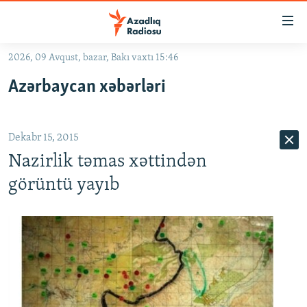
Keçid
linkləri
Əsas
2026, 09 Avqust, bazar, Bakı vaxtı 15:46
məzmuna
GÜNDƏM
Azərbaycan xəbərləri
qayıt
#İZAHLA
Əsas
KORRUPSIOMETR
naviqasiyaya
Dekabr 15, 2015
qayıt
#ƏSLINDƏ
Axtarışa
Nazirlik təmas xəttindən
FƏRQƏ BAX
keç
görüntü yayıb
QANUNI DOĞRU
ARAŞDIRMA
MULTIMEDIA
RADIO ARXIV
VIDEO
HAQQIMIZDA
FOTOQALEREYA
OXU ZALI