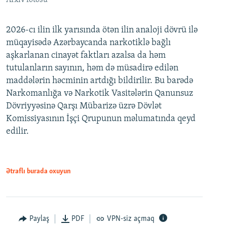
Arxiv fotosu
2026-cı ilin ilk yarısında ötən ilin analoji dövrü ilə
müqayisədə Azərbaycanda narkotiklə bağlı
aşkarlanan cinayət faktları azalsa da həm
tutulanların sayının, həm də müsadirə edilən
maddələrin həcminin artdığı bildirilir. Bu barədə
Narkomanlığa və Narkotik Vasitələrin Qanunsuz
Dövriyyəsinə Qarşı Mübarizə üzrə Dövlət
Komissiyasının İşçi Qrupunun məlumatında qeyd
edilir.
Ətraflı burada oxuyun
Paylaş
PDF
VPN-siz açmaq