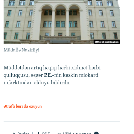
Müdafiə Nazirliyi
Müddətdən artıq həqiqi hərbi xidmət hərbi
qulluqçusu, əsgər
P.E.
-nin kəskin miokard
infarktından öldüyü bildirilir
Ətraflı burada oxuyun