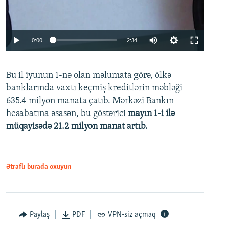
Auto
0:00
2:34
240p
Bu il iyunun 1-nə olan məlumata görə, ölkə
360p
banklarında vaxtı keçmiş kreditlərin məbləği
480p
635.4 milyon manata çatıb. Mərkəzi Bankın
720p
hesabatına əsasən, bu göstərici
mayın 1-i ilə
müqayisədə 21.2 milyon manat artıb.
1080p
Ətraflı burada oxuyun
Auto
240p
360p
480p
Paylaş
PDF
VPN-siz açmaq