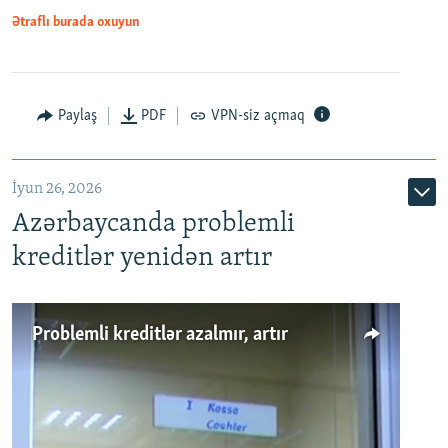
Ətraflı burada oxuyun
Auto
240p
360p
480p
Paylaş
PDF
VPN-siz açmaq
720p
1080p
İyun 26, 2026
Azərbaycanda problemli
kreditlər yenidən artır
Problemli kreditlər azalmır, artır