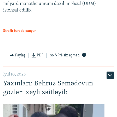
milyard manatlıq ümumi daxili məhsul (ÜDM)
480p
Auto
240p
360p
480p
istehsal edilib.
720p
720p
1080p
1080p
Ətraflı burada oxuyun
Paylaş
PDF
VPN-siz açmaq
İyul 10, 2026
Yaxınları: Bəhruz Səmədovun
gözləri xeyli zəifləyib