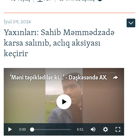
İyul 09, 2026
Yaxınları: Sahib Məmmədzadə
karsa salınıb, aclıq aksiyası
keçirir
'Məni təpiklədilər ki...' - Daşkəsəndə AXCP fəalının yaxınları onun həbsinə etiraz edirlər
No media source currently available
Auto
0:00
6:51
240p