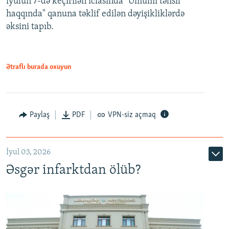
iyulun 7-də keçirilən iclasında "Ümumi təhsil
720p
haqqında" qanuna təklif edilən dəyişikliklərdə
əksini tapıb.
1080p
Ətraflı burada oxuyun
Auto
240p
360p
480p
Paylaş
PDF
VPN-siz açmaq
720p
1080p
İyul 03, 2026
Əsgər infarktdan ölüb?