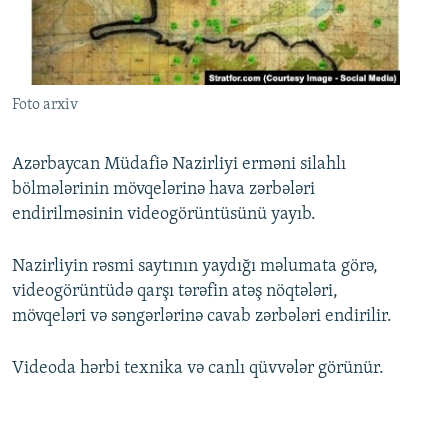
İNFOQRAFIKA
AZƏRBAYCAN ƏDƏBIYYATI KITABXANASI
MISSIYAMIZ
BIZI IZLƏ
KARIKATURA
İSLAM VƏ DEMOKRATIYA
PEŞƏ ETIKASI VƏ JURNALISTIKA STANDARTLARIMIZ
İZ - MƏDƏNIYYƏT PROQRAMI
MATERIALLARIMIZDAN ISTIFADƏ
Foto arxiv
AZADLIQRADIOSU MOBIL TELEFONUNUZDA
RFE/RL-in bütün saytları
BIZIMLƏ ƏLAQƏ
Azərbaycan Müdafiə Nazirliyi erməni silahlı
bölmələrinin mövqelərinə hava zərbələri
XƏBƏR BÜLLETENLƏRIMIZ
endirilməsinin videogörüntüsünü yayıb.
Nazirliyin rəsmi saytının yaydığı məlumata görə,
videogörüntüdə qarşı tərəfin atəş nöqtələri,
mövqeləri və səngərlərinə cavab zərbələri endirilir.
Videoda hərbi texnika və canlı qüvvələr görünür.