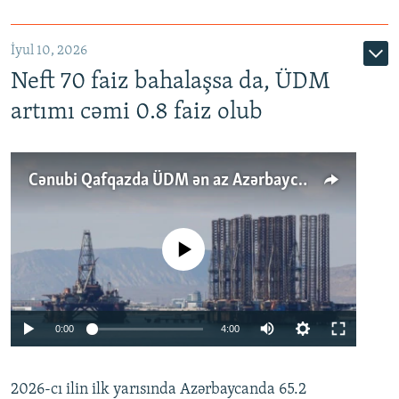
İyul 10, 2026
Neft 70 faiz bahalaşsa da, ÜDM
artımı cəmi 0.8 faiz olub
Cənubi Qafqazda ÜDM ən az Azərbaycanda artır: Qonşuları niyə Bakını qabaqlaya bilir?
No media source currently available
Auto
0:00
4:00
240p
2026-cı ilin ilk yarısında Azərbaycanda 65.2
360p