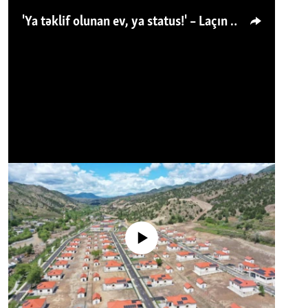
'Ya təklif olunan ev, ya status!' – Laçın köçkünü: 'Laçından başqa heç hara!'
No media source currently available