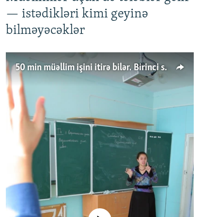
— istədikləri kimi geyinə
bilməyəcəklər
50 min müəllim işini itirə bilər. Birinci sinfə gedənlər azalır