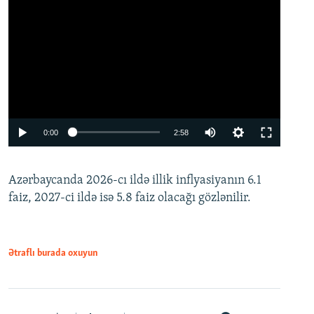
Auto
0:00
2:58
240p
Azərbaycanda 2026-cı ildə illik inflyasiyanın 6.1
360p
faiz, 2027-ci ildə isə 5.8 faiz olacağı gözlənilir.
480p
720p
1080p
Ətraflı burada oxuyun