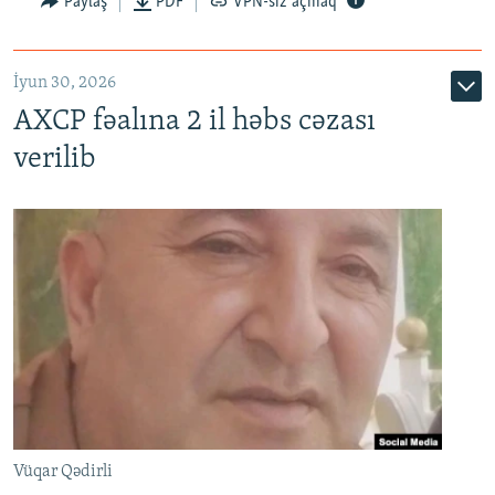
Paylaş
PDF
VPN-siz açmaq
İyun 30, 2026
AXCP fəalına 2 il həbs cəzası
verilib
Vüqar Qədirli