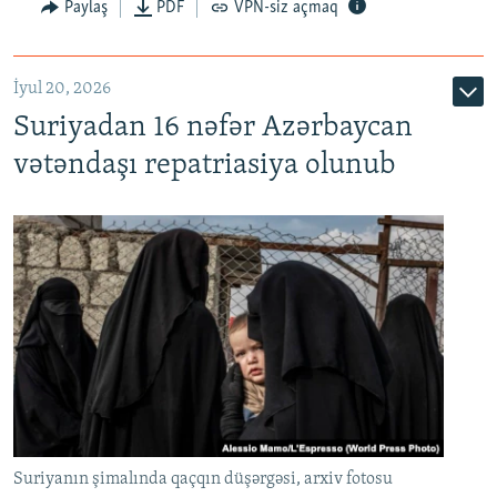
Paylaş
PDF
VPN-siz açmaq
İyul 20, 2026
Auto
240p
360p
480p
Suriyadan 16 nəfər Azərbaycan
720p
1080p
vətəndaşı repatriasiya olunub
Suriyanın şimalında qaçqın düşərgəsi, arxiv fotosu