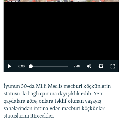
Auto
0:00
2:46
240p
İyunun 30-da Milli Məclis məcburi köçkünlərin
360p
statusu ilə bağlı qanuna dəyişiklik edib. Yeni
480p
qaydalara görə, onlara təklif olunan yaşayış
720p
sahələrindən imtina edən məcburi köçkünlər
statuslarını itirəcəklər.
1080p