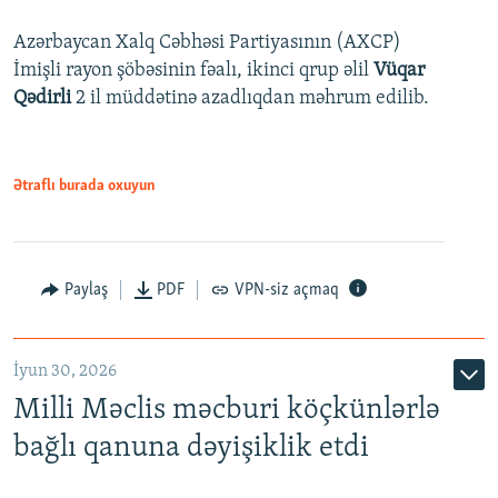
Azərbaycan Xalq Cəbhəsi Partiyasının (AXCP)
İmişli rayon şöbəsinin fəalı, ikinci qrup əlil
Vüqar
Qədirli
2 il müddətinə azadlıqdan məhrum edilib.
Ətraflı burada oxuyun
Paylaş
PDF
VPN-siz açmaq
İyun 30, 2026
Milli Məclis məcburi köçkünlərlə
bağlı qanuna dəyişiklik etdi