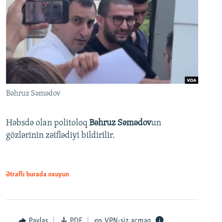
Bəhruz Səmədov
Həbsdə olan politoloq
Bəhruz Səmədov
un
gözlərinin zəiflədiyi bildirilir.
Ətraflı burada oxuyun
Paylaş
PDF
VPN-siz açmaq