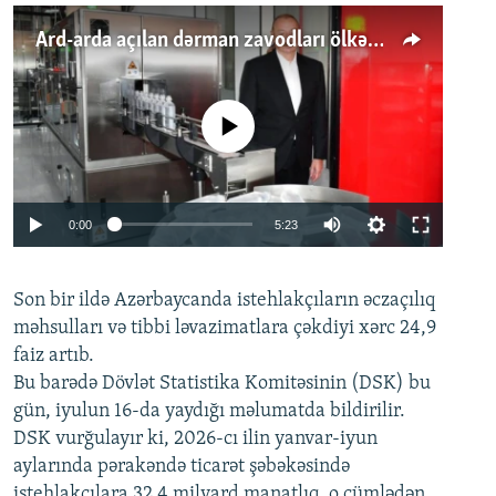
Ard-arda açılan dərman zavodları ölkənin tələbatını ödəyirmi?
No media source currently available
Auto
0:00
5:23
240p
Son bir ildə Azərbaycanda istehlakçıların
360p
əczaçılıq
məhsulları və tibbi ləvazimatlara çəkdiyi xərc 24,9
480p
Auto
240p
360p
480p
faiz artıb.
720p
Bu barədə Dövlət Statistika Komitəsinin (DSK) bu
720p
1080p
gün, iyulun 16-da yaydığı məlumatda bildirilir.
1080p
DSK vurğulayır ki, 2026-cı ilin yanvar-iyun
aylarında pərakəndə ticarət şəbəkəsində
istehlakçılara 32,4 milyard manatlıq, o cümlədən