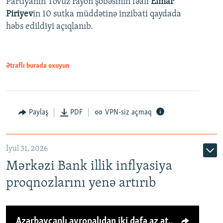
Partiyanın Tovuz rayon şöbəsinin fəalı
Elmar
Piriyev
in 10 sutka müddətinə inzibati qaydada
həbs edildiyi açıqlanıb.
Ətraflı burada oxuyun
Paylaş
PDF
VPN-siz açmaq
İyul 31, 2026
Mərkəzi Bank illik inflyasiya
proqnozlarını yenə artırıb
Azərbaycanlı avropalıdan iki dəfə az ət yeyir, amma... 'Qiymət artımı qaçılmazdır'