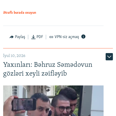
720p
1080p
1080p
Ətraflı burada oxuyun
Paylaş
PDF
VPN-siz açmaq
İyul 10, 2026
Yaxınları: Bəhruz Səmədovun
gözləri xeyli zəifləyib