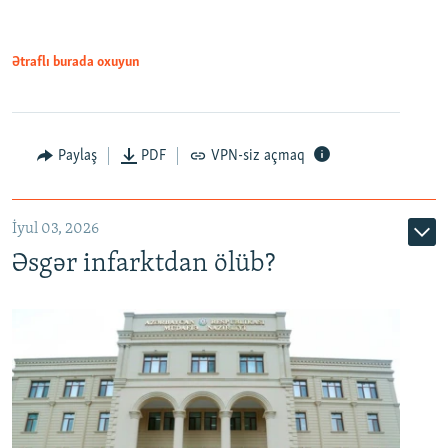
Ətraflı burada oxuyun
Auto
240p
360p
480p
Paylaş
PDF
VPN-siz açmaq
720p
1080p
İyul 03, 2026
Əsgər infarktdan ölüb?