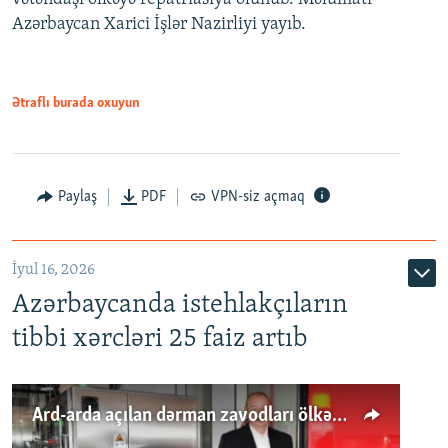
Azərbaycan Xarici İşlər Nazirliyi yayıb.
Ətraflı burada oxuyun
Paylaş
PDF
VPN-siz açmaq
İyul 16, 2026
Azərbaycanda istehlakçıların
tibbi xərcləri 25 faiz artıb
Ard-arda açılan dərman zavodları ölkənin tələbatını ödəyirmi?