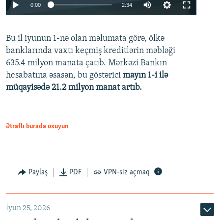
Auto
0:00
2:34
240p
Bu il iyunun 1-nə olan məlumata görə, ölkə
360p
banklarında vaxtı keçmiş kreditlərin məbləği
480p
635.4 milyon manata çatıb. Mərkəzi Bankın
720p
hesabatına əsasən, bu göstərici
mayın 1-i ilə
müqayisədə 21.2 milyon manat artıb.
1080p
Ətraflı burada oxuyun
Auto
240p
360p
480p
Paylaş
PDF
VPN-siz açmaq
720p
1080p
İyun 25, 2026