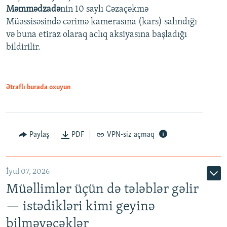
480p
Auto
240p
360p
480p
Məmmədzadə
nin 10 saylı Cəzaçəkmə
720p
Müəssisəsində cərimə kamerasına (kars) salındığı
720p
1080p
və buna etiraz olaraq aclıq aksiyasına başladığı
1080p
bildirilir.
Ətraflı burada oxuyun
Paylaş
PDF
VPN-siz açmaq
İyul 07, 2026
Müəllimlər üçün də tələblər gəlir
— istədikləri kimi geyinə
bilməyəcəklər