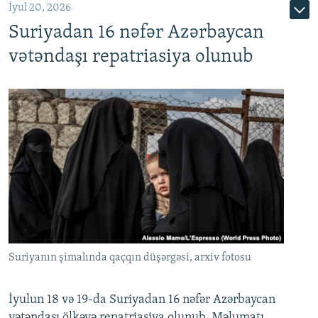
İyul 20, 2026
Auto
240p
360p
480p
Suriyadan 16 nəfər Azərbaycan
720p
1080p
vətəndaşı repatriasiya olunub
Suriyanın şimalında qaçqın düşərgəsi, arxiv fotosu
İyulun 18 və 19-da Suriyadan 16 nəfər Azərbaycan
vətəndaşı ölkəyə repatriasiya olunub. Məlumatı