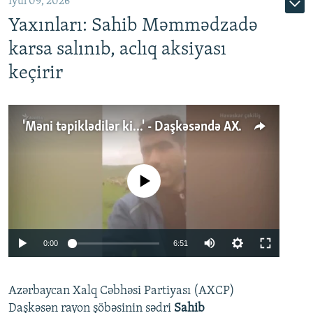
İyul 09, 2026
Yaxınları: Sahib Məmmədzadə
karsa salınıb, aclıq aksiyası
keçirir
'Məni təpiklədilər ki...' - Daşkəsəndə AXCP fəalının yaxınları onun həbsinə etiraz edirlər
No media source currently available
Auto
0:00
6:51
240p
Azərbaycan Xalq Cəbhəsi Partiyası (AXCP)
360p
Daşkəsən rayon şöbəsinin sədri
Sahib