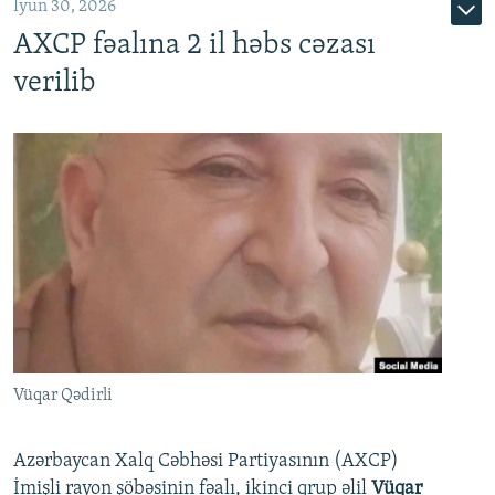
İyun 30, 2026
AXCP fəalına 2 il həbs cəzası
verilib
Vüqar Qədirli
Azərbaycan Xalq Cəbhəsi Partiyasının (AXCP)
İmişli rayon şöbəsinin fəalı, ikinci qrup əlil
Vüqar