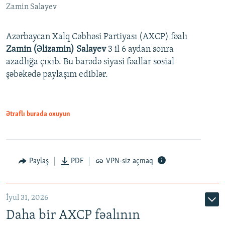
Zamin Salayev
Azərbaycan Xalq Cəbhəsi Partiyası (AXCP) fəalı
Zamin (Əlizamin) Salayev
3 il 6 aydan sonra
azadlığa çıxıb. Bu barədə siyasi fəallar sosial
şəbəkədə paylaşım ediblər.
Ətraflı burada oxuyun
Paylaş
PDF
VPN-siz açmaq
İyul 31, 2026
Daha bir AXCP fəalının