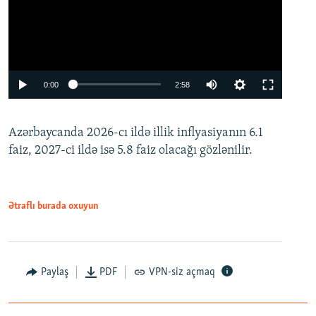
Auto
0:00
2:58
240p
Azərbaycanda 2026-cı ildə illik inflyasiyanın 6.1
360p
faiz, 2027-ci ildə isə 5.8 faiz olacağı gözlənilir.
480p
720p
1080p
Ətraflı burada oxuyun
Paylaş
PDF
VPN-siz açmaq