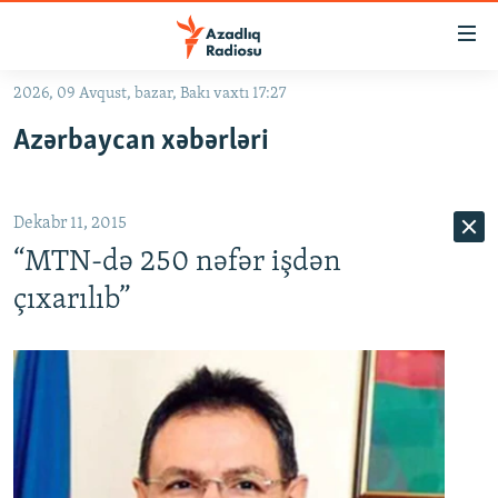
Keçid
linkləri
Əsas
2026, 09 Avqust, bazar, Bakı vaxtı 17:27
məzmuna
GÜNDƏM
Azərbaycan xəbərləri
qayıt
#İZAHLA
Əsas
KORRUPSIOMETR
naviqasiyaya
Dekabr 11, 2015
qayıt
#ƏSLINDƏ
Axtarışa
“MTN-də 250 nəfər işdən
FƏRQƏ BAX
keç
çıxarılıb”
QANUNI DOĞRU
ARAŞDIRMA
MULTIMEDIA
RADIO ARXIV
VIDEO
HAQQIMIZDA
FOTOQALEREYA
OXU ZALI