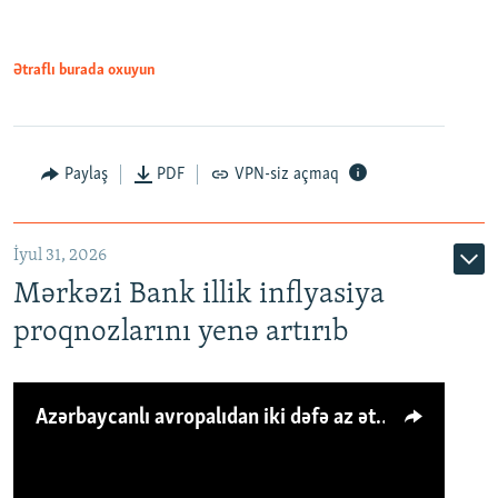
Ətraflı burada oxuyun
Paylaş
PDF
VPN-siz açmaq
İyul 31, 2026
Mərkəzi Bank illik inflyasiya
proqnozlarını yenə artırıb
Azərbaycanlı avropalıdan iki dəfə az ət yeyir, amma... 'Qiymət artımı qaçılmazdır'