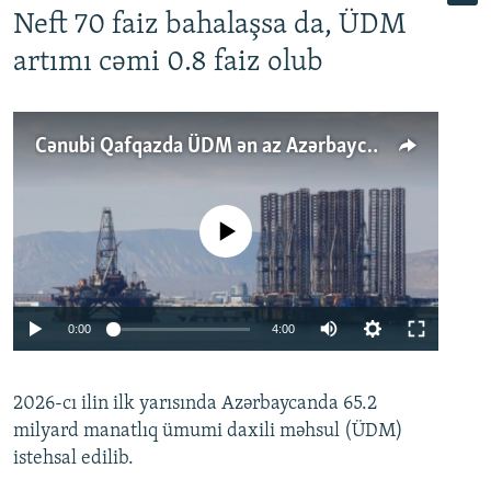
Neft 70 faiz bahalaşsa da, ÜDM
artımı cəmi 0.8 faiz olub
Cənubi Qafqazda ÜDM ən az Azərbaycanda artır: Qonşuları niyə Bakını qabaqlaya bilir?
No media source currently available
Auto
0:00
4:00
240p
2026-cı ilin ilk yarısında Azərbaycanda 65.2
360p
milyard manatlıq ümumi daxili məhsul (ÜDM)
480p
Auto
240p
360p
480p
istehsal edilib.
720p