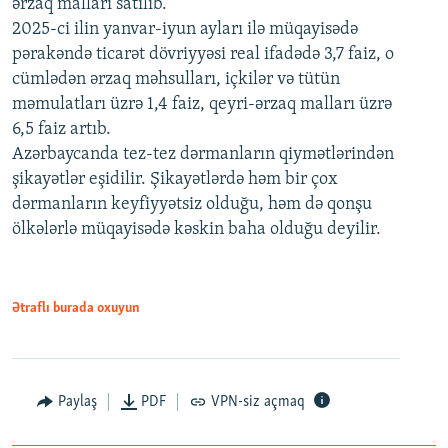
ərzaq malları satılıb.
2025-ci ilin yanvar-iyun ayları ilə müqayisədə
pərakəndə ticarət dövriyyəsi real ifadədə 3,7 faiz, o
cümlədən ərzaq məhsulları, içkilər və tütün
məmulatları üzrə 1,4 faiz, qeyri-ərzaq malları üzrə
6,5 faiz artıb.
Azərbaycanda tez-tez dərmanların qiymətlərindən
şikayətlər eşidilir. Şikayətlərdə həm bir çox
dərmanların keyfiyyətsiz olduğu, həm də qonşu
ölkələrlə müqayisədə kəskin baha olduğu deyilir.
Ətraflı burada oxuyun
Paylaş
PDF
VPN-siz açmaq