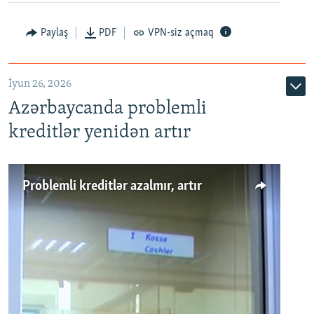
Auto
240p
360p
480p
Paylaş
PDF
VPN-siz açmaq
720p
1080p
İyun 26, 2026
Azərbaycanda problemli
kreditlər yenidən artır
Problemli kreditlər azalmır, artır