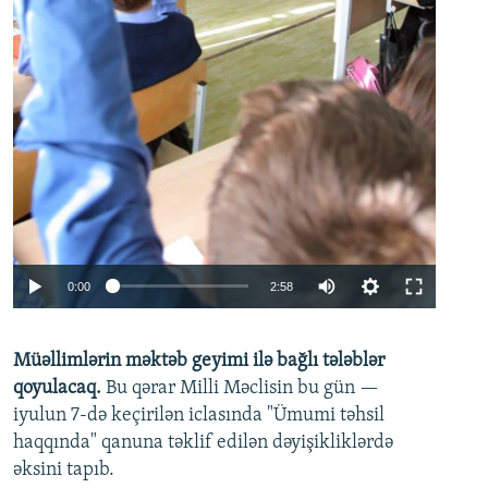
Auto
0:00
2:58
240p
Müəllimlərin məktəb geyimi ilə bağlı tələblər
360p
qoyulacaq.
Bu qərar Milli Məclisin bu gün —
480p
iyulun 7-də keçirilən iclasında "Ümumi təhsil
720p
haqqında" qanuna təklif edilən dəyişikliklərdə
əksini tapıb.
1080p