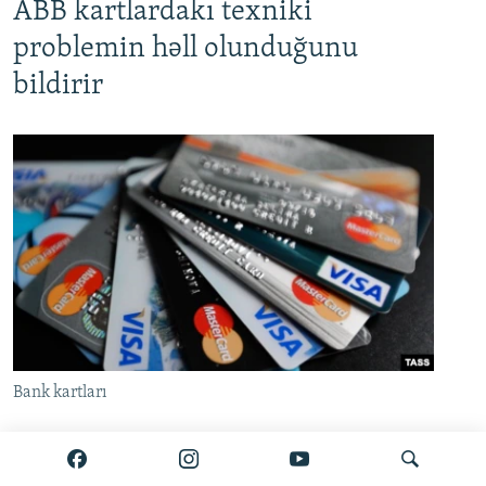
ABB kartlardakı texniki
problemin həll olunduğunu
bildirir
Bank kartları
Azərbaycan Beynəlxalq Bankı (ABB) iyunun 24-də
bir çox müştərinin kartından vəsait silinməsi ilə