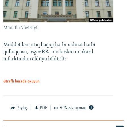
Müdafiə Nazirliyi
Müddətdən artıq həqiqi hərbi xidmət hərbi
qulluqçusu, əsgər
P.E.
-nin kəskin miokard
infarktından öldüyü bildirilir
Ətraflı burada oxuyun
Paylaş
PDF
VPN-siz açmaq