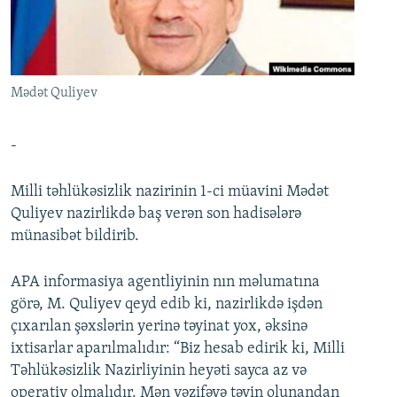
İNFOQRAFIKA
AZƏRBAYCAN ƏDƏBIYYATI KITABXANASI
MISSIYAMIZ
BIZI IZLƏ
KARIKATURA
İSLAM VƏ DEMOKRATIYA
PEŞƏ ETIKASI VƏ JURNALISTIKA STANDARTLARIMIZ
İZ - MƏDƏNIYYƏT PROQRAMI
MATERIALLARIMIZDAN ISTIFADƏ
Mədət Quliyev
AZADLIQRADIOSU MOBIL TELEFONUNUZDA
RFE/RL-in bütün saytları
BIZIMLƏ ƏLAQƏ
-
XƏBƏR BÜLLETENLƏRIMIZ
Milli təhlükəsizlik nazirinin 1-ci müavini Mədət
Quliyev nazirlikdə baş verən son hadisələrə
münasibət bildirib.
APA informasiya agentliyinin nın məlumatına
görə, M. Quliyev qeyd edib ki, nazirlikdə işdən
çıxarılan şəxslərin yerinə təyinat yox, əksinə
ixtisarlar aparılmalıdır: “Biz hesab edirik ki, Milli
Təhlükəsizlik Nazirliyinin heyəti sayca az və
operativ olmalıdır. Mən vəzifəyə təyin olunandan