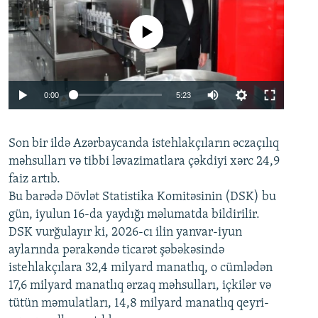
No media source currently available
Auto
0:00
5:23
240p
Son bir ildə Azərbaycanda istehlakçıların
360p
əczaçılıq
məhsulları və tibbi ləvazimatlara çəkdiyi xərc 24,9
480p
Auto
240p
360p
480p
faiz artıb.
720p
Bu barədə Dövlət Statistika Komitəsinin (DSK) bu
720p
1080p
gün, iyulun 16-da yaydığı məlumatda bildirilir.
1080p
DSK vurğulayır ki, 2026-cı ilin yanvar-iyun
aylarında pərakəndə ticarət şəbəkəsində
istehlakçılara 32,4 milyard manatlıq, o cümlədən
17,6 milyard manatlıq ərzaq məhsulları, içkilər və
tütün məmulatları, 14,8 milyard manatlıq qeyri-