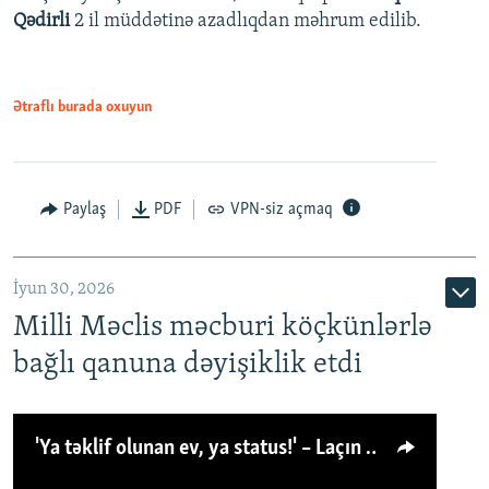
Qədirli
2 il müddətinə azadlıqdan məhrum edilib.
Ətraflı burada oxuyun
Paylaş
PDF
VPN-siz açmaq
İyun 30, 2026
Milli Məclis məcburi köçkünlərlə
bağlı qanuna dəyişiklik etdi
'Ya təklif olunan ev, ya status!' – Laçın köçkünü: 'Laçından başqa heç hara!'