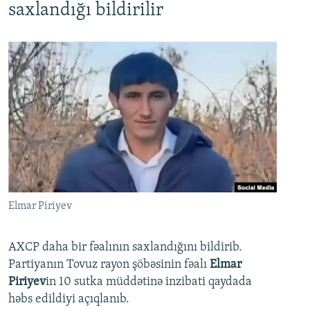
saxlandığı bildirilir
Elmar Piriyev
AXCP daha bir fəalının saxlandığını bildirib.
Partiyanın Tovuz rayon şöbəsinin fəalı
Elmar
Piriyev
in 10 sutka müddətinə inzibati qaydada
həbs edildiyi açıqlanıb.