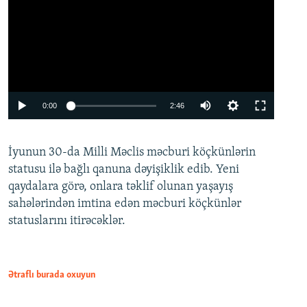
Auto
0:00
2:46
240p
İyunun 30-da Milli Məclis məcburi köçkünlərin
360p
statusu ilə bağlı qanuna dəyişiklik edib. Yeni
480p
qaydalara görə, onlara təklif olunan yaşayış
720p
sahələrindən imtina edən məcburi köçkünlər
statuslarını itirəcəklər.
1080p
Ətraflı burada oxuyun