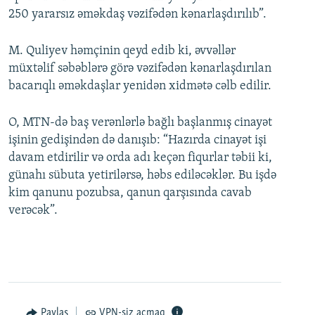
250 yararsız əməkdaş vəzifədən kənarlaşdırılıb”.
M. Quliyev həmçinin qeyd edib ki, əvvəllər
müxtəlif səbəblərə görə vəzifədən kənarlaşdırılan
bacarıqlı əməkdaşlar yenidən xidmətə cəlb edilir.
O, MTN-də baş verənlərlə bağlı başlanmış cinayət
işinin gedişindən də danışıb: “Hazırda cinayət işi
davam etdirilir və orda adı keçən fiqurlar təbii ki,
günahı sübuta yetirilərsə, həbs ediləcəklər. Bu işdə
kim qanunu pozubsa, qanun qarşısında cavab
verəcək”.
Paylaş
VPN-siz açmaq