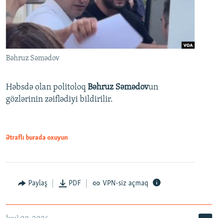
Bəhruz Səmədov
Həbsdə olan politoloq
Bəhruz Səmədov
un
gözlərinin zəiflədiyi bildirilir.
Ətraflı burada oxuyun
Paylaş
PDF
VPN-siz açmaq