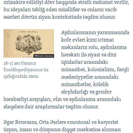
müzakirə edildiyi dövr haqqında ətraflı məlumat verilir,
bu ideyaları təbliğ edən müəlliflər və onların vacib
əsərləri dövrün siyası kontekstində təqdim olunur.
Aydınlanmanın yaranmasında
kofe evləri kimi ictimai
məkanların rolu, aydınlanma
hərəkatı ilə siyasi və dini
iqtidarlar arasındakı
18-ci əsr Fransız
münasibət, kolonializm, fərqli
Ensiklopediyasının üz
qabığındakı rəsm
mədəniyyətlər arasındakı
münasibətlər, köləlik
əleyhdarlığı və gender
bərabərliyi arayışları, elm və aydınlanma arasındakı
əlaqələrə dair araşdırmalar təqdim olunur.
Əgər Renesans, Orta Əsrlərə emosional və karyerist
üsyan, insan və dünyanın diqqət mərkəzinə alınması