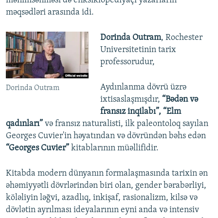
mənimsənməsi də enksiklopediyaçı yazarların
məqsədləri arasında idi.
Dorinda Outram
, Rochester
Universitetinin tarix
professorudur,
Aydınlanma dövrü üzrə
Dorinda Outram
ixtisaslaşmışdır,
“Bədən və
fransız inqilabı”, “Elm
qadınları”
və fransız naturalisti, ilk paleontoloq sayılan
Georges Cuvier'in həyatından və dövründən bəhs edən
“Georges Cuvier”
kitablarının müəllifidir.
Kitabda modern dünyanın formalaşmasında tarixin ən
əhəmiyyətli dövrlərindən biri olan, gender bərabərliyi,
köləliyin ləğvi, azadlıq, inkişaf, rasionalizm, kilsə və
dövlətin ayrılması ideyalarının eyni anda və intensiv