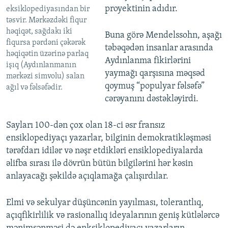
proyektinin adıdır.
eksiklopediyasından bir
təsvir. Mərkəzdəki fiqur
həqiqət, sağdakı iki
Buna görə Mendelssohn, aşağı
fiqursa pərdəni çəkərək
təbəqədən insanlar arasında
həqiqətin üzərinə parlaq
Aydınlanma fikirlərini
işıq (Aydınlanmanın
yaymağı qarşısına məqsəd
mərkəzi simvolu) salan
qoymuş “populyar fəlsəfə”
ağıl və fəlsəfədir.
cərəyanını dəstəkləyirdi.
Sayları 100-dən çox olan 18-ci əsr fransız
ensiklopediyaçı yazarlar, bilginin demokratikləşməsi
tərəfdarı idilər və nəşr etdikləri ensiklopediyalarda
əlifba sırası ilə dövrün bütün bilgilərini hər kəsin
anlayacağı şəkildə açıqlamağa çalışırdılar.
Elmi və sekulyar düşüncənin yayılması, tolerantlıq,
açıqfikirlilik və rasionallıq ideyalarının geniş kütlələrcə