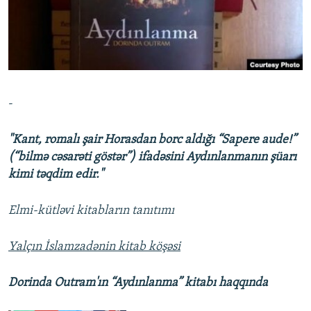
İNFOQRAFIKA
AZƏRBAYCAN ƏDƏBIYYATI KITABXANASI
MISSIYAMIZ
BIZI IZLƏ
KARIKATURA
İSLAM VƏ DEMOKRATIYA
PEŞƏ ETIKASI VƏ JURNALISTIKA STANDARTLARIMIZ
İZ - MƏDƏNIYYƏT PROQRAMI
MATERIALLARIMIZDAN ISTIFADƏ
AZADLIQRADIOSU MOBIL TELEFONUNUZDA
RFE/RL-in bütün saytları
-
BIZIMLƏ ƏLAQƏ
XƏBƏR BÜLLETENLƏRIMIZ
"Kant, romalı şair Horasdan borc aldığı “Sapere aude!”
(“bilmə cəsarəti göstər”) ifadəsini Aydınlanmanın şüarı
kimi təqdim edir."
Elmi-kütləvi kitabların tanıtımı
Yalçın İslamzadənin kitab köşəsi
Dorinda Outram'ın “Aydınlanma” kitabı haqqında