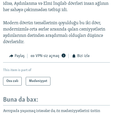
idisə, Aydınlanma və Elmi İnqilab dövrləri insan ağlının
hər sahəyə çəkinmədən tətbiqi idi.
Modern dövrün təməllərinin qoyulduğu bu iki dövr,
modernizmlə orta əsrlər arasında qalan cəmiyyətlərin
aydınlarının dərindən araşdırmalı olduqları düşüncə
dövrləridir.
Paylaş
VPN-siz açmaq
Bizi izlə
This item is part of
Oxu zalı
Mədəniyyət
Buna da bax:
Avropada yaşamaq istəsələr də, öz mədəniyyətlərini üstün