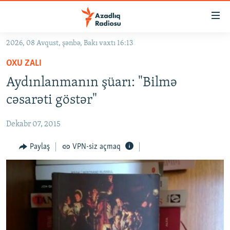
Keçid
linkləri
Əsas
2026, 08 Avqust, şənbə, Bakı vaxtı 16:13
məzmuna
GÜNDƏM
OXU ZALI
qayıt
#İZAHLA
Əsas
Aydınlanmanın şüarı: "Bilmə
KORRUPSIOMETR
naviqasiyaya
cəsarəti göstər"
qayıt
#ƏSLINDƏ
Axtarışa
Dekabr 07, 2015
FƏRQƏ BAX
keç
QANUNI DOĞRU
Paylaş
VPN-siz açmaq
ARAŞDIRMA
MULTIMEDIA
RADIO ARXIV
VIDEO
HAQQIMIZDA
FOTOQALEREYA
OXU ZALI