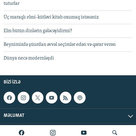
tuturlar
Üç maraqlı elmi-kütləvi kitab oxumaq istəsəniz
Elm bütün dinlərin gələcəyidirmi?
Beynimizdə şüurdan əvvəl seçimlər edən və qərar verən
Dünya necə modernləşdi
BIZI IZLƏ
MƏLUMAT
AzadlıqRadiosu © 2026 Inc. | Bütün hüquqlar qorunur