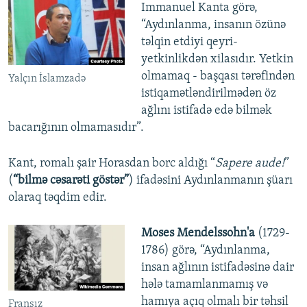
Immanuel Kanta görə,
“Aydınlanma, insanın özünə
təlqin etdiyi qeyri-
yetkinlikdən xilasıdır. Yetkin
olmamaq - başqası tərəfindən
Yalçın İslamzadə
istiqamətləndirilmədən öz
ağlını istifadə edə bilmək
bacarığının olmamasıdır”.
Kant, romalı şair Horasdan borc aldığı “
Sapere aude!
”
(
“bilmə cəsarəti göstər”
) ifadəsini Aydınlanmanın şüarı
olaraq təqdim edir.
Moses Mendelssohn'a
(1729-
1786) görə, “Aydınlanma,
insan ağlının istifadəsinə dair
hələ tamamlanmamış və
hamıya açıq olmalı bir təhsil
Fransız