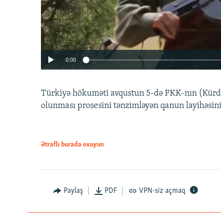
0:00
Türkiyə hökuməti avqustun 5-də PKK-nın (Kürdüs
olunması prosesini tənzimləyən qanun layihəsin
Ətraflı burada oxuyun
Auto
240p
720p
Paylaş
PDF
VPN-siz açmaq