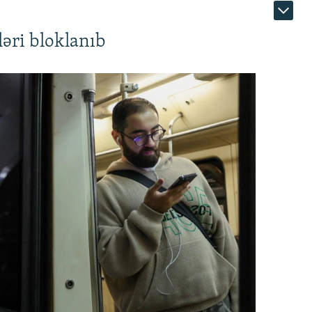
əri bloklanıb