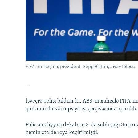
İNFOQRAFIKA
AZƏRBAYCAN ƏDƏBIYYATI KITABXANASI
MISSIYAMIZ
KARIKATURA
İSLAM VƏ DEMOKRATIYA
PEŞƏ ETIKASI VƏ JURNALISTIKA
STANDARTLARIMIZ
İZ - MƏDƏNIYYƏT PROQRAMI
MATERIALLARIMIZDAN ISTIFADƏ
AZADLIQRADIOSU MOBIL TELEFONUNUZDA
BIZIMLƏ ƏLAQƏ
XƏBƏR BÜLLETENLƏRIMIZ
FIFA-nın keçmiş prezidenti Sepp Blatter, arxiv fotosu
-
İsveçrə polisi bildirir ki, ABŞ-ın xahişilə FIFA-n
qurumunda korrupsiya işi çərçivəsində aparılıb.
Polis əməliyyatı dekabrın 3-də sübh çağı Sürixd
həmin oteldə reyd keçirilmişdi.