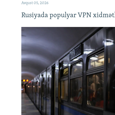
Avqust 05, 2026
Rusiyada populyar VPN xidmətl