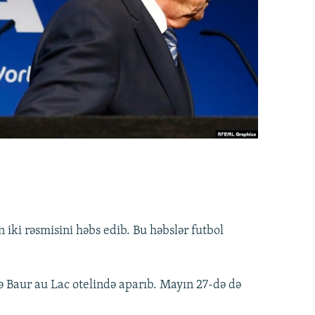
ın iki rəsmisini həbs edib. Bu həbslər futbol
ə Baur au Lac otelində aparıb. Mayın 27-də də