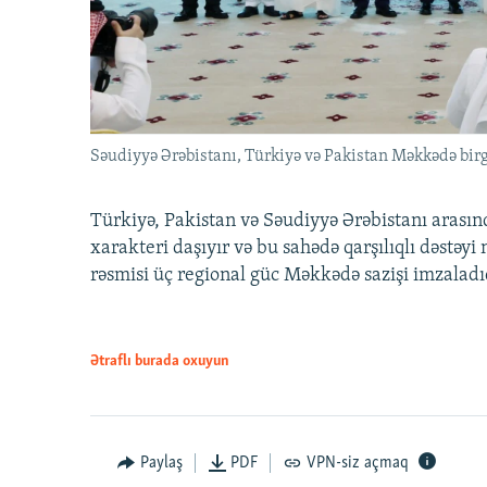
Səudiyyə Ərəbistanı, Türkiyə və Pakistan Məkkədə birg
Türkiyə, Pakistan və Səudiyyə Ərəbistanı arası
xarakteri daşıyır və bu sahədə qarşılıqlı dəstəy
rəsmisi üç regional güc Məkkədə sazişi imzaladı
Ətraflı burada oxuyun
Paylaş
PDF
VPN-siz açmaq