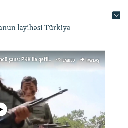
anun layihəsi Türkiyə
Türkiyənin dönüş nöqtəsi, ya Ərdoğana üçüncü şans: PKK ilə qəfil barışıq nə deməkdir?
EMBED
PAYLAŞ
currently available