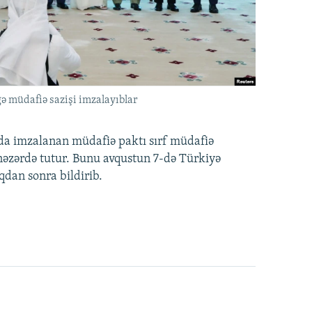
ə müdafiə sazişi imzalayıblar
nda imzalanan müdafiə paktı sırf müdafiə
i nəzərdə tutur. Bunu avqustun 7-də Türkiyə
qdan sonra bildirib.