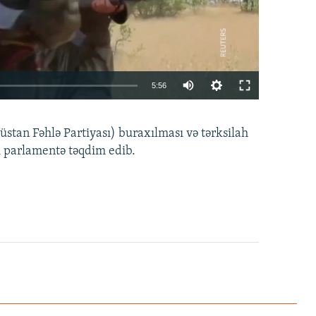
Auto
5:56
240p
EMBED
PAYLAŞ
tan Fəhlə Partiyası) buraxılması və tərksilah
360p
i parlamentə təqdim edib.
480p
720p
1080p
360p
480p
1080p