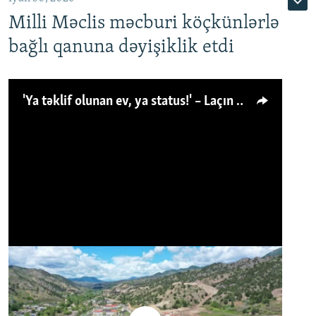
Milli Məclis məcburi köçkünlərlə
bağlı qanuna dəyişiklik etdi
'Ya təklif olunan ev, ya status!' – Laçın köçkünü: 'Laçından başqa heç hara!'