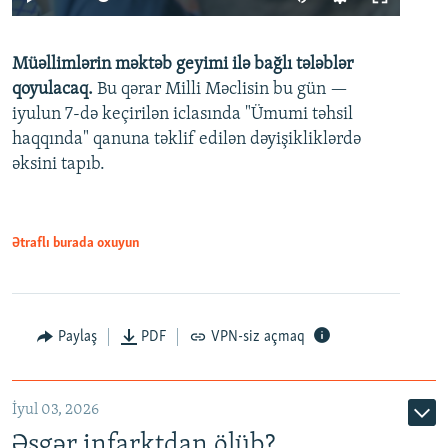
240p
Müəllimlərin məktəb geyimi ilə bağlı tələblər
360p
qoyulacaq.
Bu qərar Milli Məclisin bu gün —
480p
iyulun 7-də keçirilən iclasında "Ümumi təhsil
720p
haqqında" qanuna təklif edilən dəyişikliklərdə
əksini tapıb.
1080p
Ətraflı burada oxuyun
Auto
240p
360p
480p
Paylaş
PDF
VPN-siz açmaq
720p
1080p
İyul 03, 2026
Əsgər infarktdan ölüb?