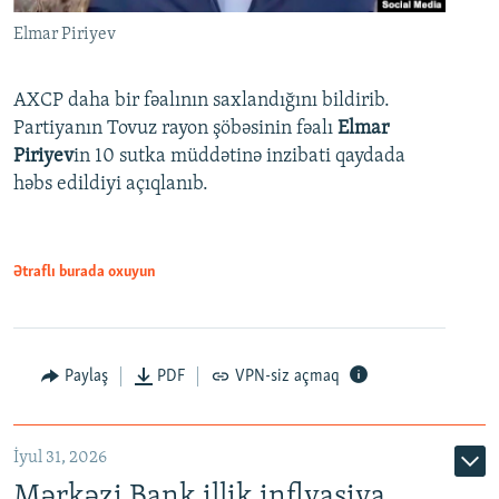
Elmar Piriyev
AXCP daha bir fəalının saxlandığını bildirib.
Partiyanın Tovuz rayon şöbəsinin fəalı
Elmar
Piriyev
in 10 sutka müddətinə inzibati qaydada
həbs edildiyi açıqlanıb.
Ətraflı burada oxuyun
Paylaş
PDF
VPN-siz açmaq
İyul 31, 2026
Mərkəzi Bank illik inflyasiya