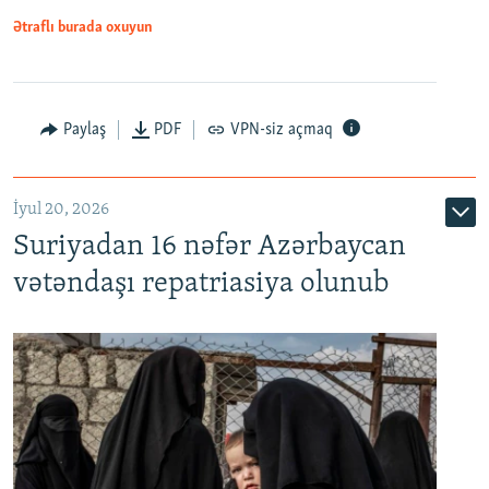
1080p
Ətraflı burada oxuyun
Paylaş
PDF
VPN-siz açmaq
İyul 20, 2026
Auto
240p
360p
480p
Suriyadan 16 nəfər Azərbaycan
720p
1080p
vətəndaşı repatriasiya olunub