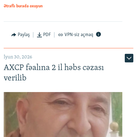
Ətraflı burada oxuyun
Paylaş
PDF
VPN-siz açmaq
İyun 30, 2026
AXCP fəalına 2 il həbs cəzası
verilib