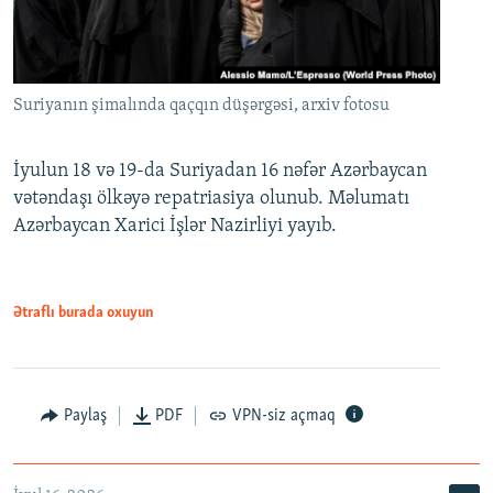
Suriyanın şimalında qaçqın düşərgəsi, arxiv fotosu
İyulun 18 və 19-da Suriyadan 16 nəfər Azərbaycan
vətəndaşı ölkəyə repatriasiya olunub. Məlumatı
Azərbaycan Xarici İşlər Nazirliyi yayıb.
Ətraflı burada oxuyun
Paylaş
PDF
VPN-siz açmaq