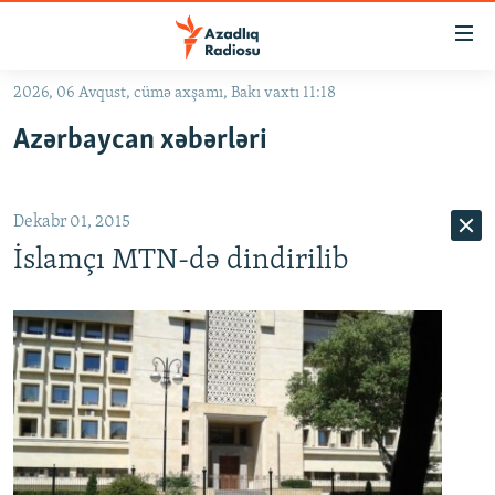
Keçid
linkləri
Əsas
2026, 06 Avqust, cümə axşamı, Bakı vaxtı 11:18
məzmuna
GÜNDƏM
Azərbaycan xəbərləri
qayıt
#İZAHLA
Əsas
KORRUPSIOMETR
naviqasiyaya
Dekabr 01, 2015
qayıt
#ƏSLINDƏ
Axtarışa
İslamçı MTN-də dindirilib
FƏRQƏ BAX
keç
QANUNI DOĞRU
ARAŞDIRMA
MULTIMEDIA
RADIO ARXIV
VIDEO
HAQQIMIZDA
FOTOQALEREYA
OXU ZALI