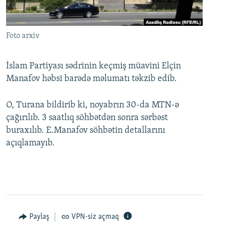
İNFOQRAFIKA
AZƏRBAYCAN ƏDƏBIYYATI KITABXANASI
MISSIYAMIZ
BIZI IZLƏ
KARIKATURA
İSLAM VƏ DEMOKRATIYA
PEŞƏ ETIKASI VƏ JURNALISTIKA STANDARTLARIMIZ
Foto arxiv
İZ - MƏDƏNIYYƏT PROQRAMI
MATERIALLARIMIZDAN ISTIFADƏ
AZADLIQRADIOSU MOBIL TELEFONUNUZDA
RFE/RL-in bütün saytları
İslam Partiyası sədrinin keçmiş müavini Elçin
Manafov həbsi barədə məlumatı təkzib edib.
BIZIMLƏ ƏLAQƏ
XƏBƏR BÜLLETENLƏRIMIZ
O, Turana bildirib ki, noyabrın 30-da MTN-ə
çağırılıb. 3 saatlıq söhbətdən sonra sərbəst
buraxılıb. E.Manafov söhbətin detallarını
açıqlamayıb.
Paylaş
VPN-siz açmaq