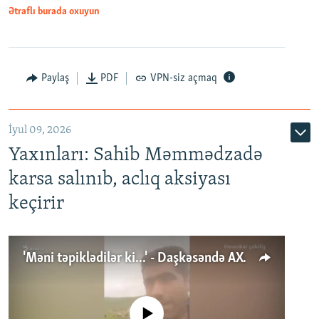
Ətraflı burada oxuyun
Paylaş
PDF
VPN-siz açmaq
İyul 09, 2026
Yaxınları: Sahib Məmmədzadə
karsa salınıb, aclıq aksiyası
keçirir
'Məni təpiklədilər ki...' - Daşkəsəndə AXCP fəalının yaxınları onun həbsinə etiraz edirlər
No media source currently available