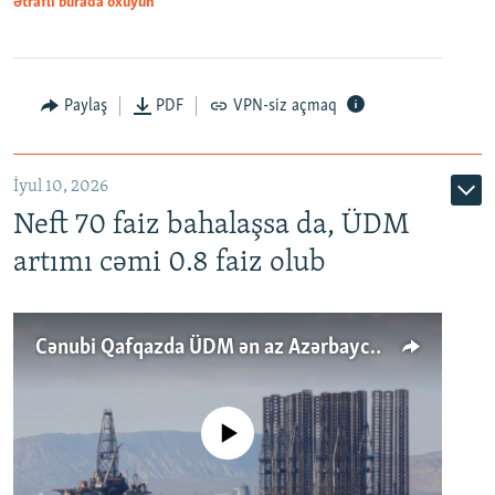
Ətraflı burada oxuyun
Paylaş
PDF
VPN-siz açmaq
İyul 10, 2026
Neft 70 faiz bahalaşsa da, ÜDM
artımı cəmi 0.8 faiz olub
Cənubi Qafqazda ÜDM ən az Azərbaycanda artır: Qonşuları niyə Bakını qabaqlaya bilir?
No media source currently available