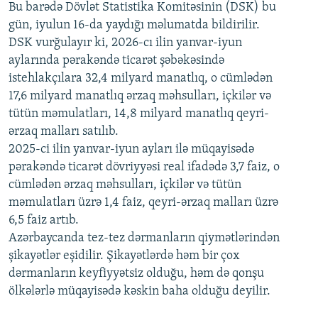
720p
Bu barədə Dövlət Statistika Komitəsinin (DSK) bu
720p
1080p
gün, iyulun 16-da yaydığı məlumatda bildirilir.
1080p
DSK vurğulayır ki, 2026-cı ilin yanvar-iyun
aylarında pərakəndə ticarət şəbəkəsində
istehlakçılara 32,4 milyard manatlıq, o cümlədən
17,6 milyard manatlıq ərzaq məhsulları, içkilər və
tütün məmulatları, 14,8 milyard manatlıq qeyri-
ərzaq malları satılıb.
2025-ci ilin yanvar-iyun ayları ilə müqayisədə
pərakəndə ticarət dövriyyəsi real ifadədə 3,7 faiz, o
cümlədən ərzaq məhsulları, içkilər və tütün
məmulatları üzrə 1,4 faiz, qeyri-ərzaq malları üzrə
6,5 faiz artıb.
Azərbaycanda tez-tez dərmanların qiymətlərindən
şikayətlər eşidilir. Şikayətlərdə həm bir çox
dərmanların keyfiyyətsiz olduğu, həm də qonşu
ölkələrlə müqayisədə kəskin baha olduğu deyilir.