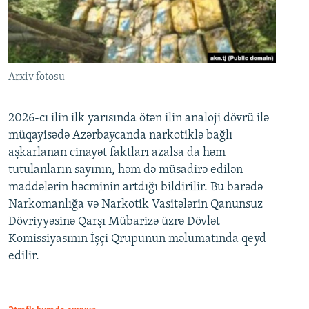
Arxiv fotosu
2026-cı ilin ilk yarısında ötən ilin analoji dövrü ilə
müqayisədə Azərbaycanda narkotiklə bağlı
aşkarlanan cinayət faktları azalsa da həm
tutulanların sayının, həm də müsadirə edilən
maddələrin həcminin artdığı bildirilir. Bu barədə
Narkomanlığa və Narkotik Vasitələrin Qanunsuz
Dövriyyəsinə Qarşı Mübarizə üzrə Dövlət
Komissiyasının İşçi Qrupunun məlumatında qeyd
edilir.