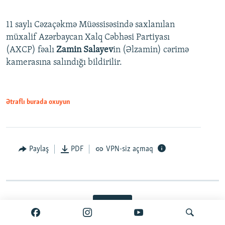
11 saylı Cəzaçəkmə Müəssisəsində saxlanılan
müxalif Azərbaycan Xalq Cəbhəsi Partiyası
(AXCP) fəalı
Zamin Salayev
in (Əlzamin) cərimə
kamerasına salındığı bildirilir.
Ətraflı burada oxuyun
Paylaş
PDF
VPN-siz açmaq
Davamı