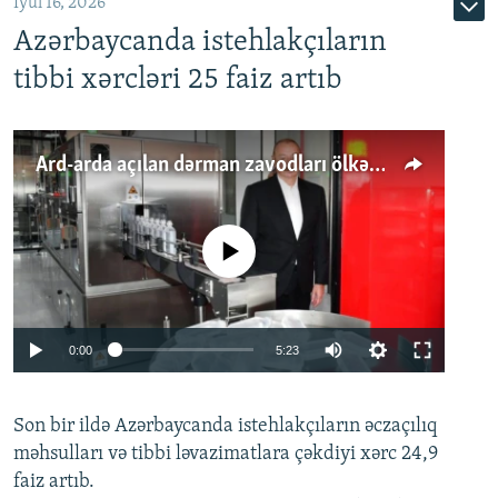
İyul 16, 2026
Azərbaycanda istehlakçıların
tibbi xərcləri 25 faiz artıb
Ard-arda açılan dərman zavodları ölkənin tələbatını ödəyirmi?
No media source currently available
Auto
0:00
5:23
240p
Son bir ildə Azərbaycanda istehlakçıların
360p
əczaçılıq
məhsulları və tibbi ləvazimatlara çəkdiyi xərc 24,9
480p
Auto
240p
360p
480p
faiz artıb.