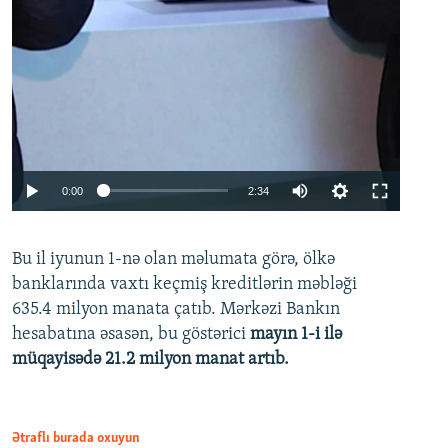
Auto
0:00
2:34
240p
Bu il iyunun 1-nə olan məlumata görə, ölkə
360p
banklarında vaxtı keçmiş kreditlərin məbləği
480p
635.4 milyon manata çatıb. Mərkəzi Bankın
720p
hesabatına əsasən, bu göstərici
mayın 1-i ilə
müqayisədə 21.2 milyon manat artıb.
1080p
Ətraflı burada oxuyun