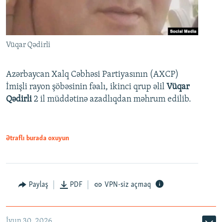
Vüqar Qədirli
Azərbaycan Xalq Cəbhəsi Partiyasının (AXCP)
İmişli rayon şöbəsinin fəalı, ikinci qrup əlil
Vüqar
Qədirli
2 il müddətinə azadlıqdan məhrum edilib.
Ətraflı burada oxuyun
Paylaş
PDF
VPN-siz açmaq
İyun 30, 2026