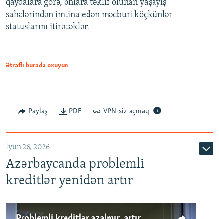
qaydalara görə, onlara təklif olunan yaşayış
720p
sahələrindən imtina edən məcburi köçkünlər
statuslarını itirəcəklər.
1080p
Ətraflı burada oxuyun
Auto
240p
360p
480p
Paylaş
PDF
VPN-siz açmaq
720p
1080p
İyun 26, 2026
Azərbaycanda problemli
kreditlər yenidən artır
Problemli kreditlər azalmır, artır