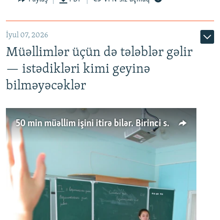
İyul 07, 2026
Müəllimlər üçün də tələblər gəlir
— istədikləri kimi geyinə
bilməyəcəklər
50 min müəllim işini itirə bilər. Birinci sinfə gedənlər azalır