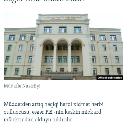
Müdafiə Nazirliyi
Müddətdən artıq həqiqi hərbi xidmət hərbi
qulluqçusu, əsgər
P.E.
-nin kəskin miokard
infarktından öldüyü bildirilir