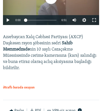
Auto
0:00
6:51
240p
Azərbaycan Xalq Cəbhəsi Partiyası (AXCP)
360p
Daşkəsən rayon şöbəsinin sədri
Sahib
480p
Auto
240p
360p
480p
Məmmədzadə
nin 10 saylı Cəzaçəkmə
720p
Müəssisəsində cərimə kamerasına (kars) salındığı
720p
1080p
və buna etiraz olaraq aclıq aksiyasına başladığı
1080p
bildirilir.
Ətraflı burada oxuyun
Paylaş
PDF
VPN-siz açmaq