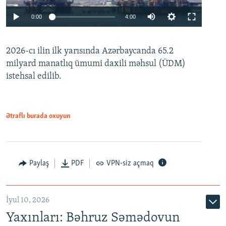
Auto
0:00
4:00
240p
2026-cı ilin ilk yarısında Azərbaycanda 65.2
360p
milyard manatlıq ümumi daxili məhsul (ÜDM)
480p
Auto
240p
360p
480p
istehsal edilib.
720p
720p
1080p
1080p
Ətraflı burada oxuyun
Paylaş
PDF
VPN-siz açmaq
İyul 10, 2026
Yaxınları: Bəhruz Səmədovun