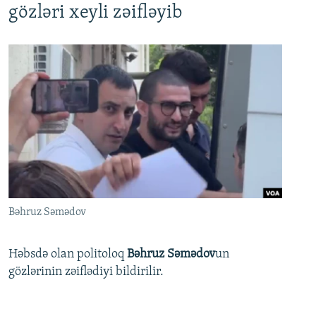
gözləri xeyli zəifləyib
Bəhruz Səmədov
Həbsdə olan politoloq
Bəhruz Səmədov
un
gözlərinin zəiflədiyi bildirilir.