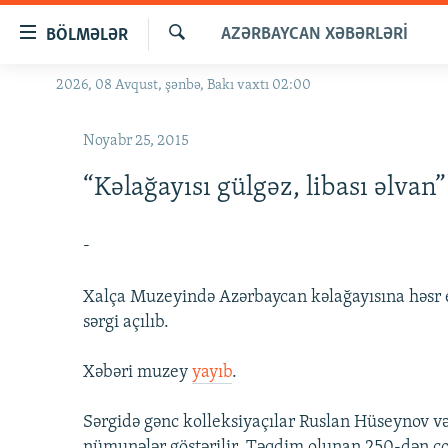
Keçid
AZƏRBAYCAN XƏBƏRLƏRI
BÖLMƏLƏR
linkləri
Axtar
Əsas
2026, 08 Avqust, şənbə, Bakı vaxtı 02:00
GÜNDƏM
məzmuna
#İZAHLA
qayıt
Noyabr 25, 2015
Əsas
KORRUPSIOMETR
naviqasiyaya
“Kəlağayısı gülgəz, libası əlvan” 
#ƏSLINDƏ
qayıt
Axtarışa
FƏRQƏ BAX
-
keç
QANUNI DOĞRU
Xalça Muzeyində Azərbaycan kəlağayısına həsr ed
ARAŞDIRMA
sərgi açılıb.
MULTIMEDIA
Xəbəri muzey
yayıb
.
RADIO ARXIV
VIDEO
HAQQIMIZDA
FOTOQALEREYA
OXU ZALI
Sərgidə gənc kolleksiyaçılar Ruslan Hüseynov v
nümunələr göstərilir. Təqdim olunan 250-dən ç