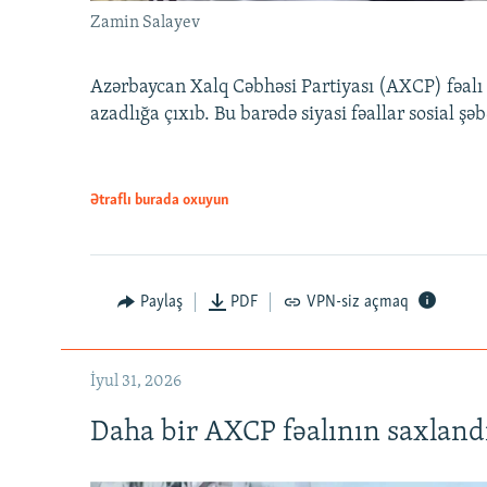
Zamin Salayev
Azərbaycan Xalq Cəbhəsi Partiyası (AXCP) fəalı
azadlığa çıxıb. Bu barədə siyasi fəallar sosial ş
Ətraflı burada oxuyun
Paylaş
PDF
VPN-siz açmaq
İyul 31, 2026
Daha bir AXCP fəalının saxlandığ