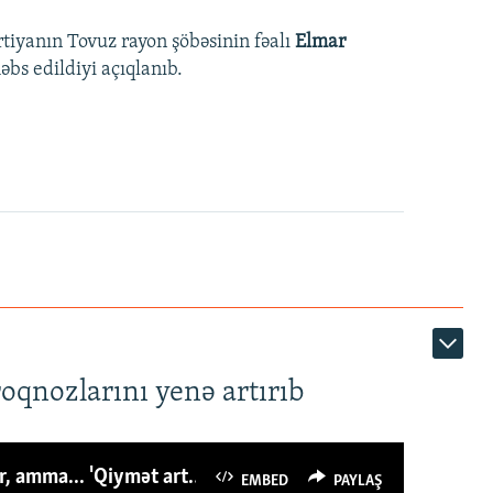
rtiyanın Tovuz rayon şöbəsinin fəalı
Elmar
bs edildiyi açıqlanıb.
roqnozlarını yenə artırıb
Azərbaycanlı avropalıdan iki dəfə az ət yeyir, amma... 'Qiymət artımı qaçılmazdır'
EMBED
PAYLAŞ