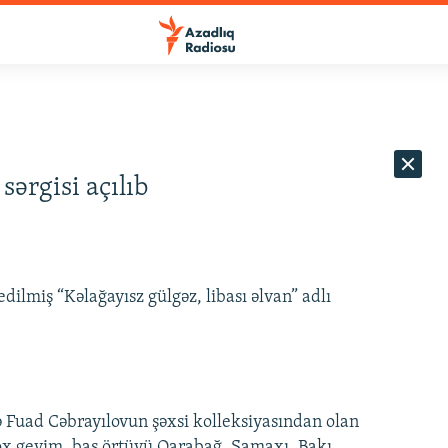
sərgisi açılıb
ilmiş “Kəlağayısz gülgəz, libası əlvan” adlı
ə Fuad Cəbrayılovun şəxsi kolleksiyasından olan
ox geyim, baş örtüyü Qarabağ, Şamaxı, Bakı,