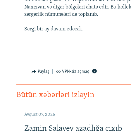
İNFOQRAFIKA
AZƏRBAYCAN ƏDƏBIYYATI KITABXANASI
MISSIYAMIZ
Naxçıvan və digər bölgələri əhatə edir. Bu kolle
KARIKATURA
İSLAM VƏ DEMOKRATIYA
PEŞƏ ETIKASI VƏ JURNALISTIKA
zərgərlik nümunələri də toplanıb.
STANDARTLARIMIZ
İZ - MƏDƏNIYYƏT PROQRAMI
MATERIALLARIMIZDAN ISTIFADƏ
Sərgi bir ay davam edəcək.
AZADLIQRADIOSU MOBIL TELEFONUNUZDA
BIZIMLƏ ƏLAQƏ
XƏBƏR BÜLLETENLƏRIMIZ
Paylaş
VPN-siz açmaq
Bütün xəbərləri izləyin
Avqust 07, 2026
Zamin Salayev azadlığa çıxıb