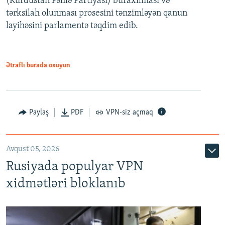
(Kürdüstan Fəhlə Partiyası) buraxılması və
480p
Auto
240p
360p
480p
tərksilah olunması prosesini tənzimləyən qanun
720p
layihəsini parlamentə təqdim edib.
720p
1080p
1080p
Ətraflı burada oxuyun
Paylaş
PDF
VPN-siz açmaq
Avqust 05, 2026
Rusiyada populyar VPN
xidmətləri bloklanıb