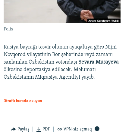
Polis
Rusiya bayrağı təsvir olunan ayaqaltıya görə Nijni
Novqorod vilayətinin Bor şəhərində reyd zamanı
saxlanılan Özbəkistan vətəndaşı
Sevara Musayeva
ölkəsinə deportasiya ediləcək. Məlumatı
Özbəkistanın Miqrasiya Agentliyi yayıb.
Ətraflı burada oxuyun
Paylaş
PDF
VPN-siz açmaq