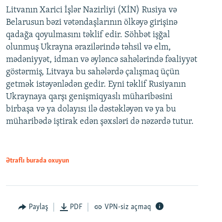
Litvanın Xarici İşlər Nazirliyi (XİN) Rusiya və
Belarusun bəzi vətəndaşlarının ölkəyə girişinə
qadağa qoyulmasını təklif edir. Söhbət işğal
olunmuş Ukrayna ərazilərində təhsil və elm,
mədəniyyət, idman və əyləncə sahələrində fəaliyyət
göstərmiş, Litvaya bu sahələrdə çalışmaq üçün
getmək istəyənlədən gedir. Eyni təklif Rusiyanın
Ukraynaya qarşı genişmiqyaslı müharibəsini
birbaşa və ya dolayısı ilə dəstəkləyən və ya bu
müharibədə iştirak edən şəxsləri də nəzərdə tutur.
Ətraflı burada oxuyun
Paylaş
PDF
VPN-siz açmaq