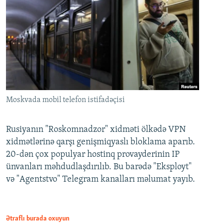
Moskvada mobil telefon istifadəçisi
Rusiyanın "Roskomnadzor" xidməti ölkədə VPN
xidmətlərinə qarşı genişmiqyaslı bloklama aparıb.
20-dən çox populyar hostinq provayderinin IP
ünvanları məhdudlaşdırılıb. Bu barədə "Eksployt"
və "Agentstvo" Telegram kanalları məlumat yayıb.
Ətraflı burada oxuyun