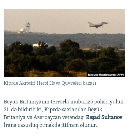
Kiprdə Akrotiri Hərbi Hava Qüvvələri bazası
Böyük Britaniyanın terrorla mübarizə polisi iyulun
31-də bildirib ki, Kiprdə saxlanılan Böyük
Britaniya və Azərbaycan vətəndaşı
Rəşad Sultanov
İrana casusluq etməkdə ittiham olunur.