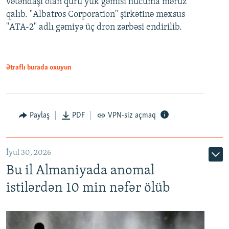
vətəndaşı olan quru yük gəmisi hücuma məruz
qalıb. "Albatros Corporation" şirkətinə məxsus
"ATA-2" adlı gəmiyə üç dron zərbəsi endirilib.
Ətraflı burada oxuyun
Paylaş
PDF
VPN-siz açmaq
İyul 30, 2026
Bu il Almaniyada anomal
istilərdən 10 min nəfər ölüb