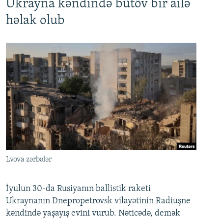
Ukrayna kəndində bütöv bir ailə
həlak olub
Lvova zərbələr
İyulun 30-da Rusiyanın ballistik raketi
Ukraynanın Dnepropetrovsk vilayətinin Radiuşne
kəndində yaşayış evini vurub. Nəticədə, demək