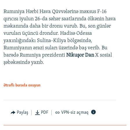
Rumıniya Hərbi Hava Qüvvələrinə məxsus F-16
qırıcısı iyulun 26-da səhər saatlarında ölkənin hava
məkanında daha bir dronu vurub. Bu, son günlər
vurulan üçüncü drondur. Hadisə Odessa
yaxınlığındakı Sulina-Kiliya bölgəsində,
Rumıniyanın ərazi suları üzərində baş verib. Bu
barədə Rumıniya prezidenti
Nikuşor Dan
X sosial
şəbəkəsində yazıb.
Ətraflı burada oxuyun
Paylaş
PDF
VPN-siz açmaq