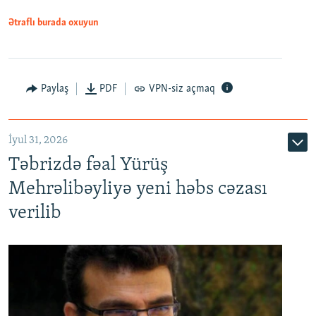
Ətraflı burada oxuyun
Paylaş
PDF
VPN-siz açmaq
İyul 31, 2026
Təbrizdə fəal Yürüş
Mehrəlibəyliyə yeni həbs cəzası
verilib