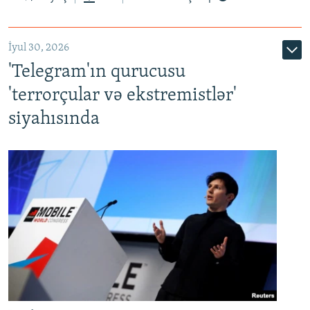
İyul 30, 2026
'Telegram'ın qurucusu
'terrorçular və ekstremistlər'
siyahısında