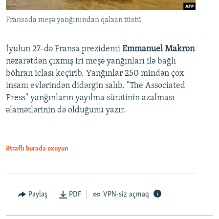
Fransada meşə yanğınından qalxan tüstü
İyulun 27-də Fransa prezidenti
Emmanuel Makron
nəzarətdən çıxmış iri meşə yanğınları ilə bağlı
böhran iclası keçirib. Yanğınlar 250 mindən çox
insanı evlərindən didərgin salıb. "The Associated
Press" yanğınların yayılma sürətinin azalması
əlamətlərinin də olduğunu yazır.
Ətraflı burada oxuyun
Paylaş
PDF
VPN-siz açmaq