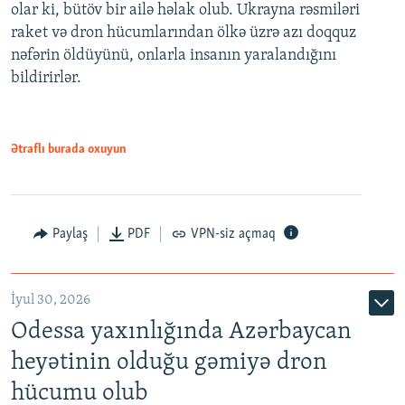
olar ki, bütöv bir ailə həlak olub. Ukrayna rəsmiləri
raket və dron hücumlarından ölkə üzrə azı doqquz
nəfərin öldüyünü, onlarla insanın yaralandığını
bildirirlər.
Ətraflı burada oxuyun
Paylaş
PDF
VPN-siz açmaq
İyul 30, 2026
Odessa yaxınlığında Azərbaycan
heyətinin olduğu gəmiyə dron
hücumu olub