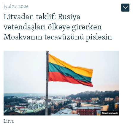
İyul 27, 2026
Litvadan təklif: Rusiya
vətəndaşları ölkəyə girərkən
Moskvanın təcavüzünü pisləsin
Litva