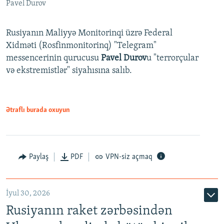
Pavel Durov
Rusiyanın Maliyyə Monitorinqi üzrə Federal
Xidməti (Rosfinmonitorinq) "Telegram"
messencerinin qurucusu
Pavel Durov
u "terrorçular
və ekstremistlər" siyahısına salıb.
Ətraflı burada oxuyun
Paylaş
PDF
VPN-siz açmaq
İyul 30, 2026
Rusiyanın raket zərbəsindən