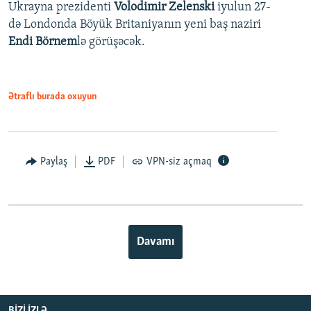
Ukrayna prezidenti
Volodimir Zelenski
iyulun 27-
də Londonda Böyük Britaniyanın yeni baş naziri
Endi Börnem
lə görüşəcək.
Ətraflı burada oxuyun
Paylaş
PDF
VPN-siz açmaq
Davamı