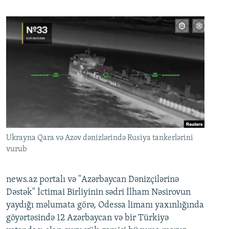
Ukrayna Qara və Azov dənizlərində Rusiya tankerlərini
vurub
news.az portalı və "Azərbaycan Dənizçilərinə
Dəstək" İctimai Birliyinin sədri İlham Nəsirovun
yaydığı məlumata görə, Odessa limanı yaxınlığında
göyərtəsində 12 Azərbaycan və bir Türkiyə