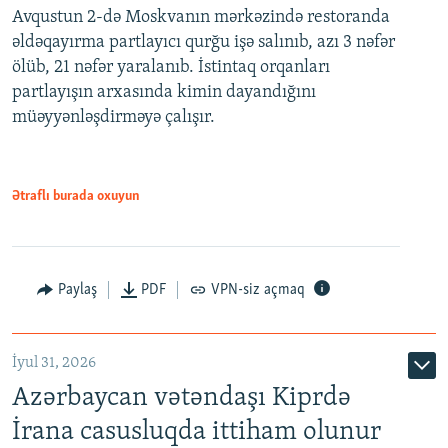
Avqustun 2-də Moskvanın mərkəzində restoranda
əldəqayırma partlayıcı qurğu işə salınıb, azı 3 nəfər
ölüb, 21 nəfər yaralanıb. İstintaq orqanları
partlayışın arxasında kimin dayandığını
müəyyənləşdirməyə çalışır.
Ətraflı burada oxuyun
Paylaş
PDF
VPN-siz açmaq
İyul 31, 2026
Azərbaycan vətəndaşı Kiprdə
İrana casusluqda ittiham olunur