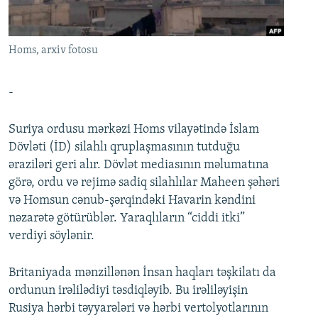
İNFOQRAFIKA
AZƏRBAYCAN ƏDƏBIYYATI KITABXANASI
MISSIYAMIZ
BIZI IZLƏ
KARIKATURA
İSLAM VƏ DEMOKRATIYA
PEŞƏ ETIKASI VƏ JURNALISTIKA STANDARTLARIMIZ
Homs, arxiv fotosu
İZ - MƏDƏNIYYƏT PROQRAMI
MATERIALLARIMIZDAN ISTIFADƏ
AZADLIQRADIOSU MOBIL TELEFONUNUZDA
RFE/RL-in bütün saytları
-
BIZIMLƏ ƏLAQƏ
Suriya ordusu mərkəzi Homs vilayətində İslam
XƏBƏR BÜLLETENLƏRIMIZ
Dövləti (İD) silahlı qruplaşmasının tutduğu
əraziləri geri alır. Dövlət mediasının məlumatına
görə, ordu və rejimə sadiq silahlılar Maheen şəhəri
və Homsun cənub-şərqindəki Havarin kəndini
nəzarətə götürüblər. Yaraqlıların “ciddi itki”
verdiyi söylənir.
Britaniyada mənzillənən İnsan haqları təşkilatı da
ordunun irəlilədiyi təsdiqləyib. Bu irəliləyişin
Rusiya hərbi təyyarələri və hərbi vertolyotlarının