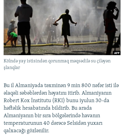
Kölndə yay istisindən qorunmaq məqsədilə su çiləyən
şlanqlar
Bu il Almaniyada təxminən 9 min 800 nəfər isti ilə
əlaqəli səbəblərdən həyatını itirib. Almaniyanın
Robert Kox İnstitutu (RKI) bunu iyulun 30-da
həftəlik hesabatında bildirib. Bu arada
Almaniyanın bir sıra bölgələrində havanın
temperaturunun 40 dərəcə Selsidən yuxarı
qalxacağı gözlənilir.