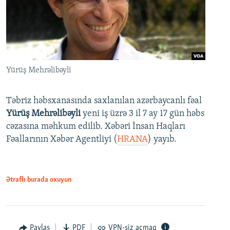
Yürüş Mehrəlibəyli
Təbriz həbsxanasında saxlanılan azərbaycanlı fəal
Yürüş Mehrəlibəyli
yeni iş üzrə 3 il 7 ay 17 gün həbs
cəzasına məhkum edilib. Xəbəri İnsan Haqları
Fəallarının Xəbər Agentliyi (
HRANA
) yayıb.
Ətraflı burada oxuyun
Paylaş
PDF
VPN-siz açmaq