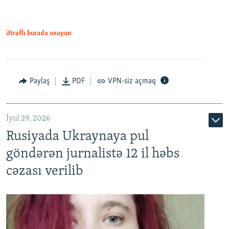
Ətraflı burada oxuyun
Paylaş
PDF
VPN-siz açmaq
İyul 29, 2026
Rusiyada Ukraynaya pul
göndərən jurnalistə 12 il həbs
cəzası verilib