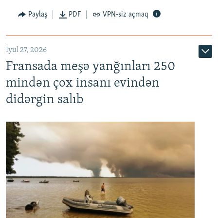
Paylaş
PDF
VPN-siz açmaq
İyul 27, 2026
Fransada meşə yanğınları 250
mindən çox insanı evindən
didərgin salıb