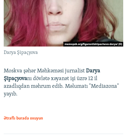
Darya Şipaçyova
Moskva şəhər Məhkəməsi jurnalist
Darya
Şipaçyova
nı dövlətə xəyanət işi üzrə 12 il
azadlıqdan məhrum edib. Məlumatı "Mediazona"
yayıb.
Ətraflı burada oxuyun