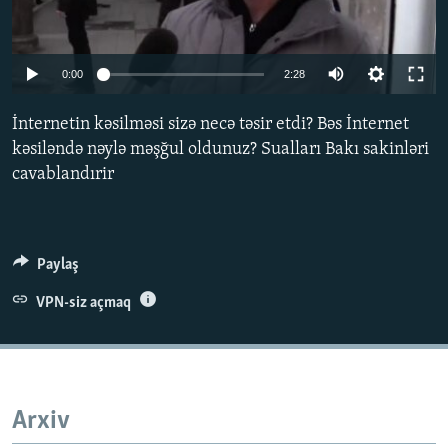
İNFOQRAFIKA
AZƏRBAYCAN ƏDƏBIYYATI KITABXANASI
MISSIYAMIZ
BIZI IZLƏ
KARIKATURA
İSLAM VƏ DEMOKRATIYA
PEŞƏ ETIKASI VƏ JURNALISTIKA STANDARTLARIMIZ
0:00
2:28
İZ - MƏDƏNIYYƏT PROQRAMI
MATERIALLARIMIZDAN ISTIFADƏ
İnternetin kəsilməsi sizə necə təsir etdi? Bəs İnternet
AZADLIQRADIOSU MOBIL TELEFONUNUZDA
RFE/RL-in bütün saytları
kəsiləndə nəylə məşğul oldunuz? Sualları Bakı sakinləri
BIZIMLƏ ƏLAQƏ
cavablandırir
XƏBƏR BÜLLETENLƏRIMIZ
Paylaş
VPN-siz açmaq
Arxiv