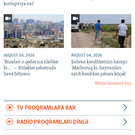
korrupsiya var'
AVQUST 04, 2026
AVQUST 04, 2026
'Binaları o qədər sıx tikiblər
Şabran kəndlilərinin harayı:
ki...' — Küləklər şəhərində
'Məcburuq ki, heyvanları
hava böhranı
satıb kənddən şəhərə köçək'
Bütün hissələrə bax
TV PROQRAMLARA BAX
RADIO PROQRAMLARI DINLƏ