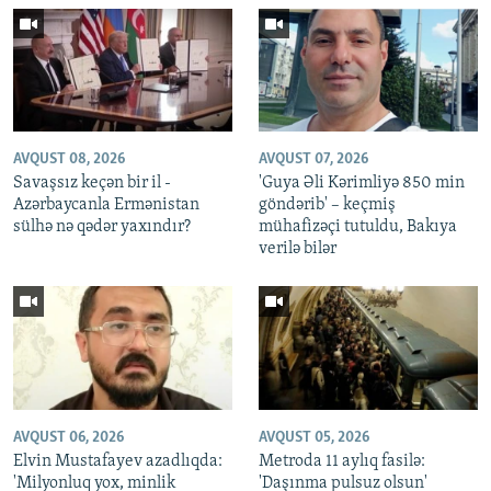
AVQUST 08, 2026
AVQUST 07, 2026
Savaşsız keçən bir il -
'Guya Əli Kərimliyə 850 min
Azərbaycanla Ermənistan
göndərib' – keçmiş
sülhə nə qədər yaxındır?
mühafizəçi tutuldu, Bakıya
verilə bilər
AVQUST 06, 2026
AVQUST 05, 2026
Elvin Mustafayev azadlıqda:
Metroda 11 aylıq fasilə:
'Milyonluq yox, minlik
'Daşınma pulsuz olsun'