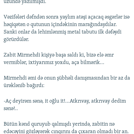
üzündə yazılmışdı.
Vəzifələri dəfndən sonra yaylım atəşi açacaq əsgərlər isə
həqiqətən o qutunun içindəkinin marağındaydılar.
Sanki onlar da lehimlənmiş metal tabutu ilk dəfəydi
görürdülər.
Zabit Mirmehdi kişiyə başa saldı ki, bizə elə əmr
vermiblər, ixtiyarımız yoxdu, aça bilmərik...
Mirmehdi əmi də onun şübhəli danışmasından bir az da
ürəklənib bağırdı:
-Aç deyirəm sənə, it oğlu it!...Atkrıvay, atkrıvay dedim
sənə!..
Bütün kənd quruyub qalmışdı yerində, zabitin nə
edəcəyini gözləyərək cınqırını da çıxaran olmadı bir an.