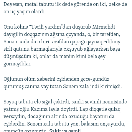
Deyəsən, metal tabutu ilk dədə görəndə on iki, bəlkə də
on üç yaşım olardı.
Onu köhnə “Təcili yardım”dan düşürüb Mirmehdi
dayıgilin doqqazının ağzına qoyanda, o, bir tərəfdən,
Sənəm xala da o biri tərəfdən qapağı qaynaq edilmiş
sirli qutunu barmaqlarıyla oxşuyub ağlayarkən başa
düşmüşdüm ki, onlar da mənim kimi belə şey
görməyiblər.
Oğlunun ölüm xəbərini eşidəndən gecə-gündüz
qurumuş canına vay tutan Sənəm xala indi kirimişdi.
Soyuq tabuta elə sığal çəkirdi, sanki sevimli nənnisində
yatmış oğlu Kazıma layla deyirdi. Lap diqqətlə qulaq
versəydin, dodağının altında oxuduğu bayatını da
eşidərdin. Sənəm xala tabutu yox, balasını oxşuyurdu,
onunçün oxuyurdu. Sakit və qəmli...