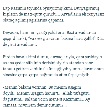
Lap Kazımın toyunda oynayırmış kimi. Dünyagörmüş
kişilərin də matı-qutu qurudu... Arvadların əli ixtiyarsız
olaraq açılmış ağızlarına qapandı.
Deyəsən, hamının yazığı gəldi ona. Bəzi arvadlar da
qışqırdılar ki, “vaxseey, arvadın başına hava gəlib!” Düz
deyirdi arvaddar...
Birdən havalı kimi durdu, dırnaqlarıyla, qanı şırıldayıb
axana qədər sifətinin dərisini siyirib atandan sonra
tabutu gətirən zabitin üstünə şığıyıb yumruqlarını onun
sinəsinə çırpa-çırpa bağıranda ətim ürpəşmişdi:
-Mənim balamı verinnn! Bu mənim uşağım
deyil!...Mənim uşağım hanııı?!... Allah tufağuzu
dağutsun!...Balamı verin mənə!!! Kazımımı... Ay
camaat, neynirəm dəmir qutunu?!..