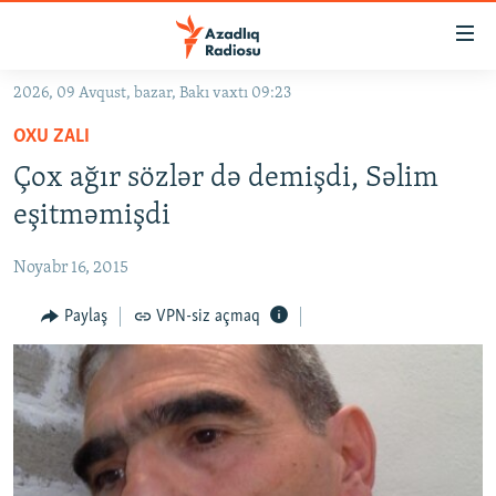
Keçid
linkləri
Əsas
2026, 09 Avqust, bazar, Bakı vaxtı 09:23
məzmuna
GÜNDƏM
OXU ZALI
qayıt
#İZAHLA
Əsas
Çox ağır sözlər də demişdi, Səlim
KORRUPSIOMETR
naviqasiyaya
eşitməmişdi
qayıt
#ƏSLINDƏ
Axtarışa
Noyabr 16, 2015
FƏRQƏ BAX
keç
QANUNI DOĞRU
Paylaş
VPN-siz açmaq
ARAŞDIRMA
MULTIMEDIA
RADIO ARXIV
VIDEO
HAQQIMIZDA
FOTOQALEREYA
OXU ZALI