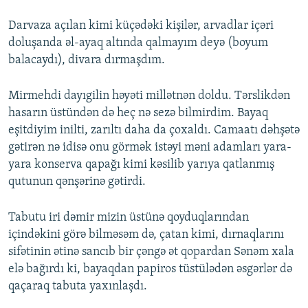
Darvaza açılan kimi küçədəki kişilər, arvadlar içəri
doluşanda əl-ayaq altında qalmayım deyə (boyum
balacaydı), divara dırmaşdım.
Mirmehdi dayıgilin həyəti millətnən doldu. Tərslikdən
hasarın üstündən də heç nə sezə bilmirdim. Bayaq
eşitdiyim inilti, zarıltı daha da çoxaldı. Camaatı dəhşətə
gətirən nə idisə onu görmək istəyi məni adamları yara-
yara konserva qapağı kimi kəsilib yarıya qatlanmış
qutunun qənşərinə gətirdi.
Tabutu iri dəmir mizin üstünə qoyduqlarından
içindəkini görə bilməsəm də, çatan kimi, dırnaqlarını
sifətinin ətinə sancıb bir çəngə ət qopardan Sənəm xala
elə bağırdı ki, bayaqdan papiros tüstülədən əsgərlər də
qaçaraq tabuta yaxınlaşdı.