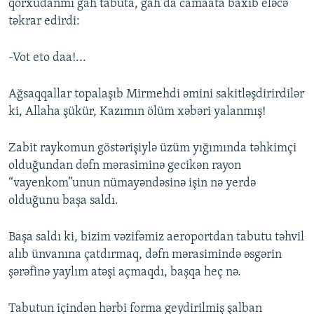
qorxudanmı gah tabuta, gah da camaata baxıb eləcə
təkrar edirdi:
-Vot eto daa!...
Ağsaqqallar topalaşıb Mirmehdi əmini sakitləşdirirdilər
ki, Allaha şükür, Kazımın ölüm xəbəri yalanmış!
Zabit raykomun göstərişiylə üzüm yığımında təhkimçi
olduğundan dəfn mərasiminə gecikən rayon
“vayenkom”unun nümayəndəsinə işin nə yerdə
olduğunu başa saldı.
Başa saldı ki, bizim vəzifəmiz aeroportdan tabutu təhvil
alıb ünvanına çatdırmaq, dəfn mərasimində əsgərin
şərəfinə yaylım atəşi açmaqdı, başqa heç nə.
Tabutun içindən hərbi forma geydirilmiş şalban