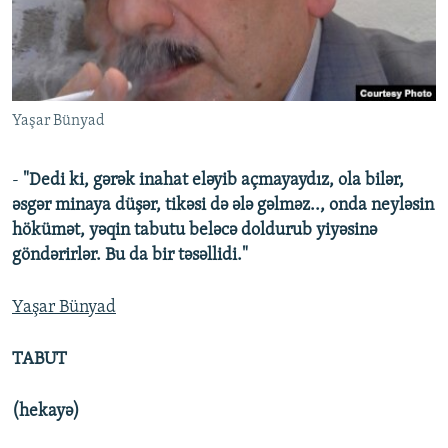
İNFOQRAFIKA
AZƏRBAYCAN ƏDƏBIYYATI KITABXANASI
MISSIYAMIZ
BIZI IZLƏ
KARIKATURA
İSLAM VƏ DEMOKRATIYA
PEŞƏ ETIKASI VƏ JURNALISTIKA STANDARTLARIMIZ
İZ - MƏDƏNIYYƏT PROQRAMI
MATERIALLARIMIZDAN ISTIFADƏ
Yaşar Bünyad
AZADLIQRADIOSU MOBIL TELEFONUNUZDA
RFE/RL-in bütün saytları
BIZIMLƏ ƏLAQƏ
-
"Dedi ki, gərək inahat eləyib açmayaydız, ola bilər,
XƏBƏR BÜLLETENLƏRIMIZ
əsgər minaya düşər, tikəsi də ələ gəlməz.., onda neyləsin
hökümət, yəqin tabutu beləcə doldurub yiyəsinə
göndərirlər. Bu da bir təsəllidi."
Yaşar Bünyad
TABUT
(hekayə)