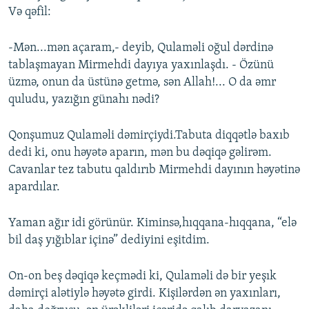
Və qəfil:
-Mən...mən açaram,- deyib, Qulaməli oğul dərdinə
tablaşmayan Mirmehdi dayıya yaxınlaşdı. - Özünü
üzmə, onun da üstünə getmə, sən Allah!... O da əmr
quludu, yazığın günahı nədi?
Qonşumuz Qulaməli dəmirçiydi.Tabuta diqqətlə baxıb
dedi ki, onu həyətə aparın, mən bu dəqiqə gəlirəm.
Cavanlar tez tabutu qaldırıb Mirmehdi dayının həyətinə
apardılar.
Yaman ağır idi görünür. Kiminsə,hıqqana-hıqqana, “elə
bil daş yığıblar içinə” dediyini eşitdim.
On-on beş dəqiqə keçmədi ki, Qulaməli də bir yeşık
dəmirçi alətiylə həyətə girdi. Kişilərdən ən yaxınları,