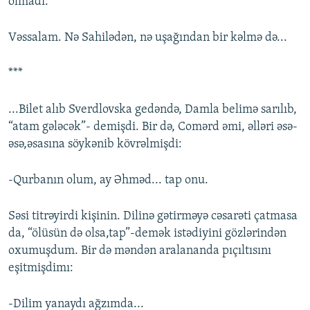
olmadı.”
Vəssalam. Nə Sahilədən, nə uşağından bir kəlmə də...
***
...Bilet alıb Sverdlovska gedəndə, Damla belimə sarılıb,
“atam gələcək”- demişdi. Bir də, Comərd əmi, əlləri əsə-
əsə,əsasına söykənib kövrəlmişdi:
-Qurbanın olum, ay Əhməd... tap onu.
Səsi titrəyirdi kişinin. Dilinə gətirməyə cəsarəti çatmasa
da, “ölüsün də olsa,tap”-demək istədiyini gözlərindən
oxumuşdum. Bir də məndən aralananda pıçıltısını
eşitmişdimı:
-Dilim yanaydı ağzımda...