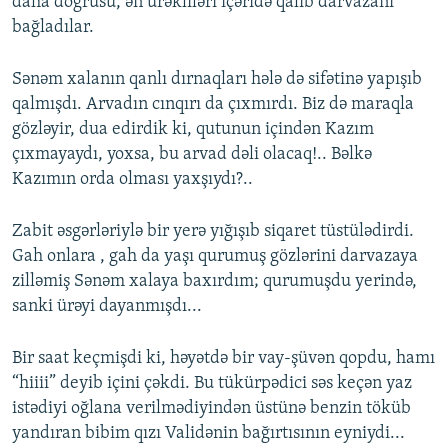
daha doğrusu, ən ürəkliləri içəridə qalıb darvazanı
bağladılar.
Sənəm xalanın qanlı dırnaqları hələ də sifətinə yapışıb
qalmışdı. Arvadın cınqırı da çıxmırdı. Biz də maraqla
gözləyir, dua edirdik ki, qutunun içindən Kazım
çıxmayaydı, yoxsa, bu arvad dəli olacaq!.. Bəlkə
Kazımın orda olması yaxşıydı?..
Zabit əsgərləriylə bir yerə yığışıb siqaret tüstülədirdi.
Gah onlara , gah da yaşı qurumuş gözlərini darvazaya
zilləmiş Sənəm xalaya baxırdım; qurumuşdu yerində,
sanki ürəyi dayanmışdı...
Bir saat keçmişdi ki, həyətdə bir vay-şüvən qopdu, hamı
“hiiii” deyib içini çəkdi. Bu tükürpədici səs keçən yaz
istədiyi oğlana verilmədiyindən üstünə benzin töküb
yandıran bibim qızı Validənin bağırtısının eyniydi...