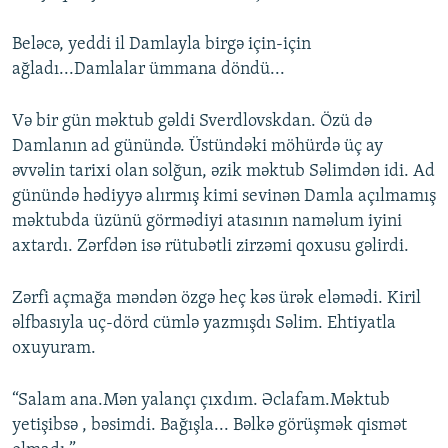
Beləcə, yeddi il Damlayla birgə için-için
ağladı...Damlalar ümmana döndü...
Və bir gün məktub gəldi Sverdlovskdan. Özü də
Damlanın ad günündə. Üstündəki möhürdə üç ay
əvvəlin tarixi olan solğun, əzik məktub Səlimdən idi. Ad
günündə hədiyyə alırmış kimi sevinən Damla açılmamış
məktubda üzünü görmədiyi atasının naməlum iyini
axtardı. Zərfdən isə rütubətli zirzəmi qoxusu gəlirdi.
Zərfi açmağa məndən özgə heç kəs ürək eləmədi. Kiril
əlfbasıyla uç-dörd cümlə yazmışdı Səlim. Ehtiyatla
oxuyuram.
“Salam ana.Mən yalançı çıxdım. Əclafam.Məktub
yetişibsə , bəsimdi. Bağışla... Bəlkə görüşmək qismət