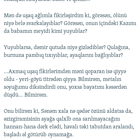
Mən də uşaq ağlımla fikirləşirdim ki, görəsən, ölünü
niyə belə svarkalayıblar? Görəsən, onun içindəki Kazımı
da babamın meyidi kimi yuyublar?
Yuyublarsa, dəmir qutuda niyə gizlədiblər? Qulağına,
burnuna pambıq tıxıyıblar, ayaqlarını bağlıyıblar?
...Axmaq uşaq fikirlərimdən məni qoparan isə qiyyə
oldu - yeri-göyü titrədən qiyyə. Bilmirəm, metalın
soyuğumu diksindirdi onu, yoxsa bayatımı kəsərdən
düşdü... Bilmirəm.
Onu bilirəm ki, Sənəm xala nə qədər özünü aldatsa da,
əzizgiramisinin ayağa qalxlb ona sarılmayacağını
hannan-hana dərk elədi, havalı təki tabutdan aralandı,
başladı əl götürüb oynamağa.