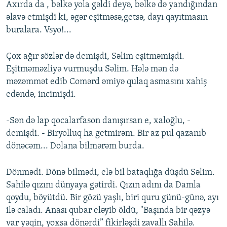
Axırda da , bəlkə yola gəldi deyə, bəlkə də yandığından
əlavə etmişdi ki, əgər eşitməsə,getsə, dayı qayıtmasın
buralara. Vsyo!...
Çox ağır sözlər də demişdi, Səlim eşitməmişdi.
Eşitməməzliyə vurmuşdu Səlim. Hələ mən də
məzəmmət edib Comərd əmiyə qulaq asmasını xahiş
edəndə, incimişdi.
-Sən də lap qocalarfason danışırsan e, xaloğlu, -
demişdi. - Biryolluq ha getmirəm. Bir az pul qazanıb
dönəcəm... Dolana bilmərəm burda.
Dönmədi. Dönə bilmədi, elə bil bataqlığa düşdü Səlim.
Sahilə qızını dünyaya gətirdi. Qızın adını da Damla
qoydu, böyütdü. Bir gözü yaşlı, biri quru günü-günə, ayı
ilə caladı. Anası qubar eləyib öldü, "Başında bir qəzyə
var yəqin, yoxsa dönərdi” fikirləşdi zavallı Sahilə.