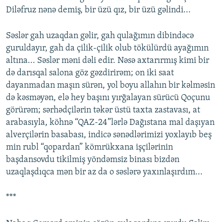
Diləfruz nənə demiş, bir üzü qız, bir üzü gəlindi...
Səslər gah uzaqdan gəlir, gah qulağımın dibindəcə
guruldayır, gah da çilik-çilik olub tökülürdü ayağımın
altına... Səslər məni dəli edir. Nəsə axtarırmış kimi bir
də darısqal salona göz gəzdirirəm; on iki saat
dayanmadan maşın sürən, yol boyu allahın bir kəlməsin
də kəsməyən, elə hey başını yırğalayan sürücü Qoçunu
görürəm; sərhədçilərin təkər üstü taxta zastavası, at
arabasıyla, köhnə “QAZ-24”lərlə Dağıstana mal daşıyan
alverçilərin basabası, indicə sənədlərimizi yoxlayıb beş
min rubl “qopardan” kömrükxana işçilərinin
başdansovdu tikilmiş yöndəmsiz binası bizdən
uzaqlaşdıqca mən bir az da o səslərə yaxınlaşırdım...
***