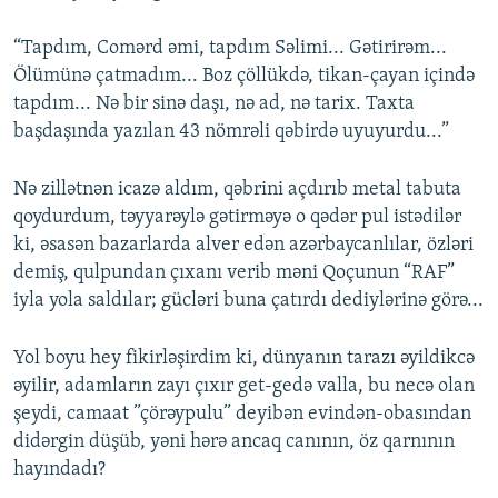
“Tapdım, Comərd əmi, tapdım Səlimi... Gətirirəm...
Ölümünə çatmadım... Boz çöllükdə, tikan-çayan içində
tapdım... Nə bir sinə daşı, nə ad, nə tarix. Taxta
başdaşında yazılan 43 nömrəli qəbirdə uyuyurdu...”
Nə zillətnən icazə aldım, qəbrini açdırıb metal tabuta
qoydurdum, təyyarəylə gətirməyə o qədər pul istədilər
ki, əsasən bazarlarda alver edən azərbaycanlılar, özləri
demiş, qulpundan çıxanı verib məni Qoçunun “RAF”
iyla yola saldılar; gücləri buna çatırdı dediylərinə görə...
Yol boyu hey fikirləşirdim ki, dünyanın tarazı əyildikcə
əyilir, adamların zayı çıxır get-gedə valla, bu necə olan
şeydi, camaat ”çörəypulu” deyibən evindən-obasından
didərgin düşüb, yəni hərə ancaq canının, öz qarnının
hayındadı?