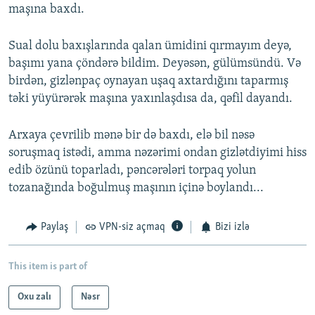
maşına baxdı.
Sual dolu baxışlarında qalan ümidini qırmayım deyə,
başımı yana çöndərə bildim. Deyəsən, gülümsündü. Və
birdən, gizlənpaç oynayan uşaq axtardığını taparmış
təki yüyürərək maşına yaxınlaşdısa da, qəfil dayandı.
Arxaya çevrilib mənə bir də baxdı, elə bil nəsə
soruşmaq istədi, amma nəzərimi ondan gizlətdiyimi hiss
edib özünü toparladı, pəncərələri torpaq yolun
tozanağında boğulmuş maşının içinə boylandı...
Paylaş
VPN-siz açmaq
Bizi izlə
This item is part of
Oxu zalı
Nəsr