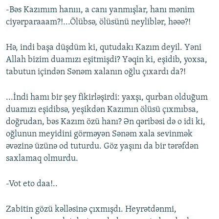
-Bəs Kazımım hanııı, a canı yanmışlar, hanı mənim
ciyərparaaam?!...Ölübsə, ölüsünü neyliblər, həəə?!
Hə, indi başa düşdüm ki, qutudakı Kazım deyil. Yəni
Allah bizim duamızı eşitmişdi? Yəqin ki, eşidib, yoxsa,
tabutun içindən Sənəm xalanın oğlu çıxardı da?!
...İndi hamı bir şey fikirləşirdi: yaxşı, qurban olduğum
duamızı eşidibsə, yeşikdən Kazımın ölüsü çıxmıbsa,
doğrudan, bəs Kazım özü hanı? Ən qəribəsi də o idi ki,
oğlunun meyidini görməyən Sənəm xala sevinmək
əvəzinə üzünə od tuturdu. Göz yaşını da bir tərəfdən
saxlamaq olmurdu.
-Vot eto daa!..
Zabitin gözü kəlləsinə çıxmışdı. Heyrətdənmi,