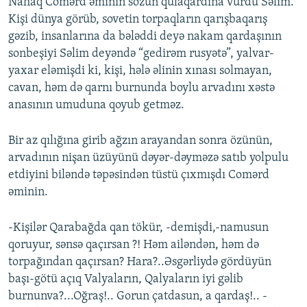
Nahaq Comərd əminin sözün qulaqardına vurdu Səlim.
Kişi dünya görüb, sovetin torpaqların qarışbaqarış
gəzib, insanlarına da bələddi deyə nakam qardaşının
sonbeşiyi Səlim deyəndə “gedirəm rusyətə”, yalvar-
yaxar eləmişdi ki, kişi, hələ əlinin xınası solmayan,
cavan, həm də qarnı burnunda boylu arvadını xəstə
anasının umuduna qoyub getməz.
Bir az qılığına girib ağzın arayandan sonra özünün,
arvadının nişan üzüyünü dəyər-dəyməzə satıb yolpulu
etdiyini biləndə təpəsindən tüstü çıxmışdı Comərd
əminin.
-Kişilər Qarabağda qan tökür, -demişdi,-namusun
qoruyur, sənsə qaçırsan ?! Həm ailəndən, həm də
torpağından qaçırsan? Hara?..Əsgərliydə gördüyün
başı-götü açıq Valyaların, Qalyaların iyi gəlib
burnunva?...Oğraş!.. Gorun çatdasun, a qardaş!.. -