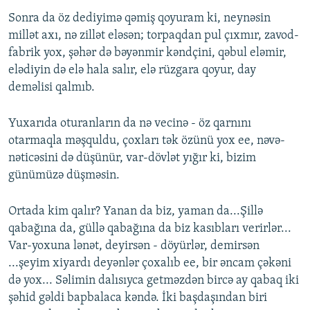
Sonra da öz dediyimə qəmiş qoyuram ki, neynəsin
millət axı, nə zillət eləsən; torpaqdan pul çıxmır, zavod-
fabrik yox, şəhər də bəyənmir kəndçini, qəbul eləmir,
elədiyin də elə hala salır, elə rüzgara qoyur, day
deməlisi qalmıb.
Yuxarıda oturanların da nə vecinə - öz qarnını
otarmaqla məşquldu, çoxları tək özünü yox ee, nəvə-
nəticəsini də düşünür, var-dövlət yığır ki, bizim
günümüzə düşməsin.
Ortada kim qalır? Yanan da biz, yaman da...Şillə
qabağına da, güllə qabağına da biz kasıbları verirlər...
Var-yoxuna lənət, deyirsən - döyürlər, demirsən
...şeyim xiyardı deyənlər çoxalıb ee, bir əncam çəkəni
də yox... Səlimin dalısıyca getməzdən bircə ay qabaq iki
şəhid gəldi bapbalaca kəndə. İki başdaşından biri