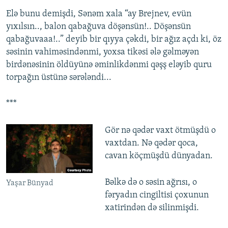
Elə bunu demişdi, Sənəm xala “ay Brejnev, evün
yıxılsın.., balon qabağuva döşənsün!.. Döşənsün
qabağuvaaa!..” deyib bir qıyya çəkdi, bir ağız açdı ki, öz
səsinin vahiməsindənmi, yoxsa tikəsi ələ gəlməyən
birdənəsinin öldüyünə əminlikdənmi qəşş eləyib quru
torpağın üstünə sərələndi...
***
Gör nə qədər vaxt ötmüşdü o
vaxtdan. Nə qədər qoca,
cavan köçmüşdü dünyadan.
Bəlkə də o səsin ağrısı, o
Yaşar Bünyad
fəryadın cingiltisi çoxunun
xatirindən də silinmişdi.