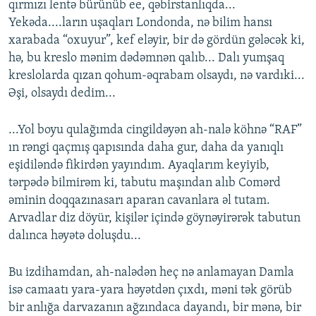
qırmızı lentə bürünüb ee, qəbirstanlıqda...
Yekəda....ların uşaqları Londonda, nə bilim hansı
xarabada “oxuyur”, kef eləyir, bir də gördün gələcək ki,
hə, bu kreslo mənim dədəmnən qalıb... Dalı yumşaq
kreslolarda qızan qohum-əqrabam olsaydı, nə vardıki...
Əşi, olsaydı dedim...
...Yol boyu qulağımda cingildəyən ah-nalə köhnə “RAF”
ın rəngi qaçmış qapısında daha gur, daha da yanıqlı
eşidiləndə fikirdən yayındım. Ayaqlarım keyiyib,
tərpədə bilmirəm ki, tabutu maşından alıb Comərd
əminin doqqazınasarı aparan cavanlara əl tutam.
Arvadlar diz döyür, kişilər içində göynəyirərək tabutun
dalınca həyətə doluşdu...
Bu izdihamdan, ah-nalədən heç nə anlamayan Damla
isə camaatı yara-yara həyətdən çıxdı, məni tək görüb
bir anlığa darvazanın ağzındaca dayandı, bir mənə, bir