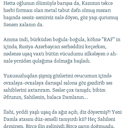
Hətta oğlunun ölümüylə barışsa da, Kazımın təkcə
hərbi forması olan metal tabut dəfn olmuş məzarı
başında səssiz-səmirsiz nalə döyən, göz yaşı qurumuş
Sənəm xalanın da.
Amma indi, bürküdən boğula-boğula, köhnə “RAF” in
içində, Rusiya-Azərbaycan sərhəddini keçərkən,
nədənsə uşaq vaxtı bütün vücudumu silkələyən o ah-
nalə yenidən qulağıma dolmağa başladı.
Yuxusuzluqdan şişmiş gözlərimi ovucumun içində
ovxalaya-ovxalaya darısqal salona göz gəzdirib səs
sahiblərini axtarıram. Səslər çox tanışdı; bibim
Əfruzun, Sahilənin, balaca Damlanın...
İlahi, yeddi yaşlı uşaq da ağız açıb, diz döyərmiş?! Yəni
Damla atasını düz-əməlli tanıyırdı kii? Heç Sahiləni
demirəm. Bircə ilin gəliniydi.Bircə qarın doğmuşdu.