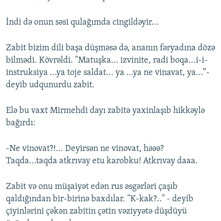
İndi də onun səsi qulağımda cingildəyir...
Zabit bizim dili başa düşməsə də, ananın fəryadına dözə
bilmədi. Kövrəldi. "Matuşka... izvinite, radi boqa...i-i-
instruksiya ...ya toje saldat... ya ...ya ne vinavat, ya...”-
deyib udqunurdu zabit.
Elə bu vaxt Mirmehdi dayı zabitə yaxinlaşıb hikkəylə
bağırdı:
-Ne vinovat?!... Deyirsən ne vinovat, həəə?
Taqda...taqda atkrıvay etu karobku! Atkrıvay daaa.
Zabit və onu müşaiyət edən rus əsgərləri çaşıb
qaldığından bir-birinə baxdılar. "K-kak?.." - deyib
çiyinlərini çəkən zabitin çətin vəziyyətə düşdüyü