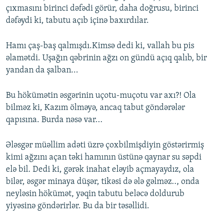
çıxmasını birinci dəfədi görür, daha doğrusu, birinci
dəfəydi ki, tabutu açıb içinə baxırdılar.
Hamı çaş-baş qalmışdı.Kimsə dedi ki, vallah bu pis
əlamətdi. Uşağın qəbrinin ağzı on gündü açıq qalıb, bir
yandan da şalban...
Bu hökümətin əsgərinin uçotu-muçotu var axı?! Ola
bilməz ki, Kazım ölməyə, ancaq tabut göndərələr
qapısına. Burda nəsə var...
Ələsgər müəllim adəti üzrə çoxbilmişdiyin göstərirmiş
kimi ağzını açan təki hamının üstünə qaynar su səpdi
elə bil. Dedi ki, gərək inahat eləyib açmayaydız, ola
bilər, əsgər minaya düşər, tikəsi də ələ gəlməz.., onda
neyləsin hökümət, yəqin tabutu beləcə doldurub
yiyəsinə göndərirlər. Bu da bir təsəllidi.