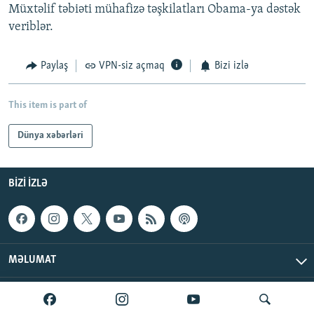
Müxtəlif təbiəti mühafizə təşkilatları Obama-ya dəstək
veriblər.
Paylaş
VPN-siz açmaq
Bizi izlə
This item is part of
Dünya xəbərləri
BIZI IZLƏ
MƏLUMAT
AzadlıqRadiosu © 2026 Inc. | Bütün hüquqlar qorunur