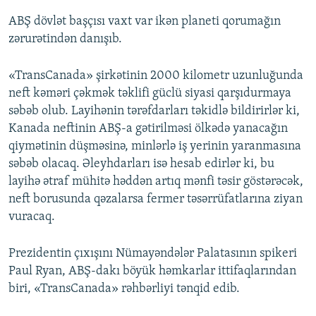
ABŞ dövlət başçısı vaxt var ikən planeti qorumağın
zərurətindən danışıb.
«TransCanada» şirkətinin 2000 kilometr uzunluğunda
neft kəməri çəkmək təklifi güclü siyasi qarşıdurmaya
səbəb olub. Layihənin tərəfdarları təkidlə bildirirlər ki,
Kanada neftinin ABŞ-a gətirilməsi ölkədə yanacağın
qiymətinin düşməsinə, minlərlə iş yerinin yaranmasına
səbəb olacaq. Əleyhdarları isə hesab edirlər ki, bu
layihə ətraf mühitə həddən artıq mənfi təsir göstərəcək,
neft borusunda qəzalarsa fermer təsərrüfatlarına ziyan
vuracaq.
Prezidentin çıxışını Nümayəndələr Palatasının spikeri
Paul Ryan, ABŞ-dakı böyük həmkarlar ittifaqlarından
biri, «TransCanada» rəhbərliyi tənqid edib.