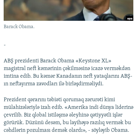
İNFOQRAFIKA
AZƏRBAYCAN ƏDƏBIYYATI KITABXANASI
MISSIYAMIZ
BIZI IZLƏ
KARIKATURA
İSLAM VƏ DEMOKRATIYA
PEŞƏ ETIKASI VƏ JURNALISTIKA STANDARTLARIMIZ
Barack Obama.
İZ - MƏDƏNIYYƏT PROQRAMI
MATERIALLARIMIZDAN ISTIFADƏ
AZADLIQRADIOSU MOBIL TELEFONUNUZDA
RFE/RL-in bütün saytları
-
BIZIMLƏ ƏLAQƏ
ABŞ prezidenti Barack Obama «Keystone XL»
XƏBƏR BÜLLETENLƏRIMIZ
magistral neft kəmərinin çəkilməsinə icazə verməkdən
imtina edib. Bu kəmər Kanadanın neft yataqlarını ABŞ-
ın neftayırma zavodları ilə birləşdirməliydi.
Prezident qərarını təbiəti qorumaq zərurəti kimi
mülahizələriylə izah edib. «Amerika indi dünya liderinə
çevrilib. Biz qlobal istiləşmə əleyhinə qətiyyətli işlər
görürük. Düzünü desəm, bu layihəyə razılıq vermək bu
cəhdlərin pozulması demək olardı», - söyləyib Obama.