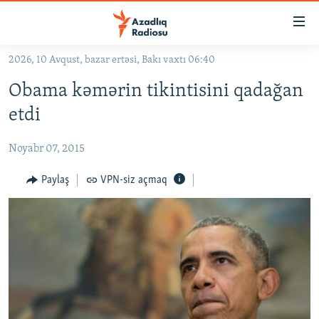
Keçid
linkləri
Əsas
2026, 10 Avqust, bazar ertəsi, Bakı vaxtı 06:40
məzmuna
GÜNDƏM
Obama kəmərin tikintisini qadağan
qayıt
#İZAHLA
Əsas
etdi
KORRUPSIOMETR
naviqasiyaya
qayıt
Noyabr 07, 2015
#ƏSLINDƏ
Axtarışa
FƏRQƏ BAX
Paylaş
VPN-siz açmaq
keç
QANUNI DOĞRU
ARAŞDIRMA
MULTIMEDIA
RADIO ARXIV
VIDEO
HAQQIMIZDA
FOTOQALEREYA
OXU ZALI