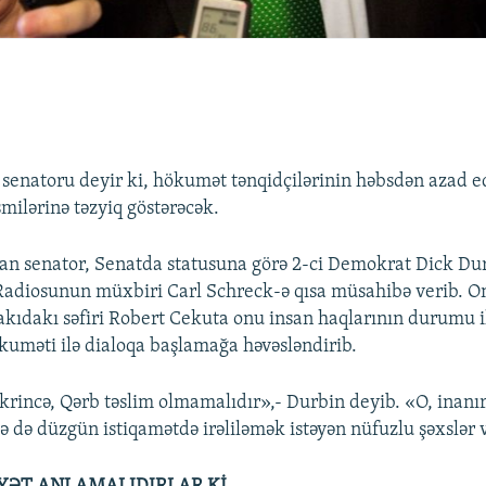
 senatoru deyir ki, hökumət tənqidçilərinin həbsdən azad e
milərinə təzyiq göstərəcək.
ndan senator, Senatda statusuna görə 2-ci Demokrat Dick Du
adiosunun müxbiri Carl Schreck-ə qısa müsahibə verib. On
akıdakı səfiri Robert Cekuta onu insan haqlarının durumu i
uməti ilə dialoqa başlamağa həvəsləndirib.
krincə, Qərb təslim olmamalıdır»,- Durbin deyib. «O, inanır 
 də düzgün istiqamətdə irəliləmək istəyən nüfuzlu şəxslər 