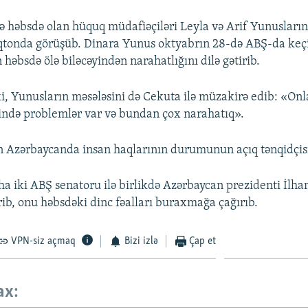
ə həbsdə olan hüquq müdafiəçiləri Leyla və Arif Yunusların
tonda görüşüb. Dinara Yunus oktyabrın 28-də ABŞ-da keçir
 həbsdə ölə biləcəyindən narahatlığını dilə gətirib.
i, Yunusların məsələsini də Cekuta ilə müzakirə edib: «Onl
tində problemlər var və bundan çox narahatıq».
 Azərbaycanda insan haqlarının durumunun açıq tənqidçisi
ha iki ABŞ senatoru ilə birlikdə Azərbaycan prezidenti İlha
b, onu həbsdəki dinc fəalları buraxmağa çağırıb.
VPN-siz açmaq
Bizi izlə
Çap et
ax: