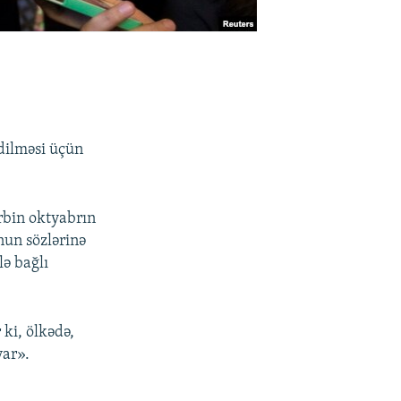
dilməsi üçün
rbin oktyabrın
un sözlərinə
lə bağlı
ki, ölkədə,
var».