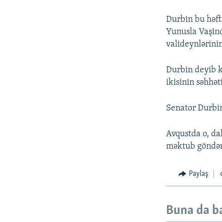
Durbin bu həft
Yunusla Vaşinq
valideynlərinin
Durbin deyib k
ikisinin səhhə
Senator Durbin
Avqustda o, da
məktub göndəri
Paylaş
Buna da b