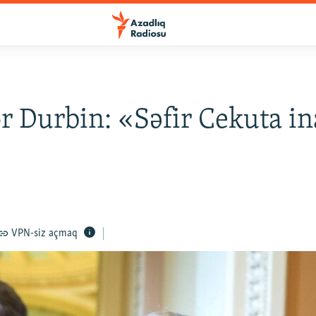
r Durbin: «Səfir Cekuta i
5
VPN-siz açmaq