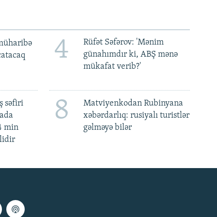
4
Rüfət Səfərov: 'Mənim
müharibə
günahımdır ki, ABŞ mənə
 çatacaq
mükafat verib?'
8
 səfiri
Matviyenkodan Rubinyana
mada
xəbərdarlıq: rusiyalı turistlər
4 min
gəlməyə bilər
lidir