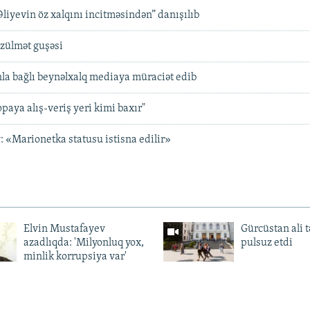
liyevin öz xalqını incitməsindən” danışılıb
 zülmət guşəsi
a bağlı beynəlxalq mediaya müraciət edib
paya alış-veriş yeri kimi baxır"
 «Marionetka statusu istisna edilir»
Elvin Mustafayev
Gürcüstan ali t
azadlıqda: 'Milyonluq yox,
pulsuz etdi
minlik korrupsiya var'