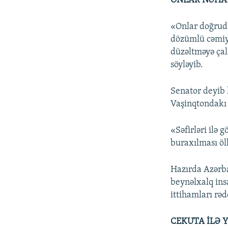
ONLAR NƏHAY
«Onlar doğrudan
dözümlü cəmiyy
düzəltməyə çal
söyləyib.
Senator deyib 
Vaşinqtondakı 
«Səfirləri ilə
buraxılması öl
Hazırda Azərba
beynəlxalq insa
ittihamları rəd
CEKUTA İLƏ 