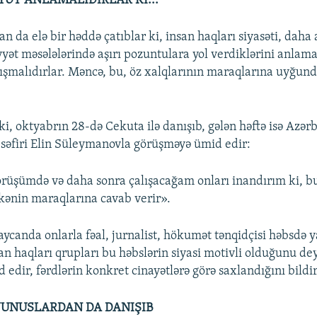
ƏT ANLAMALIDIRLAR Kİ...
 da elə bir həddə çatıblar ki, insan haqları siyasəti, daha 
ət məsələlərində aşırı pozuntulara yol verdiklərini anlam
ışmalıdırlar. Məncə, bu, öz xalqlarının maraqlarına uyğund
ki, oktyabrın 28-də Cekuta ilə danışıb, gələn həftə isə Azər
səfiri Elin Süleymanovla görüşməyə ümid edir:
 görüşümdə və daha sonra çalışacağam onları inandırım ki, 
kənin maraqlarına cavab verir».
ycanda onlarla fəal, jurnalist, hökumət tənqidçisi həbsdə ya
n haqları qrupları bu həbslərin siyasi motivli olduğunu deyi
d edir, fərdlərin konkret cinayətlərə görə saxlandığını bildir
YUNUSLARDAN DA DANIŞIB