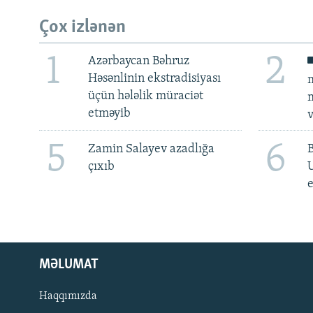
Çox izlənən
1
2
Azərbaycan Bəhruz
Həsənlinin ekstradisiyası
m
üçün hələlik müraciət
m
etməyib
v
5
6
Zamin Salayev azadlığa
çıxıb
e
MƏLUMAT
Haqqımızda