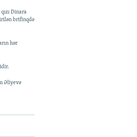
 qızı Dinara
ilən brifinqdə
arın hər
dir.
m Əliyevə