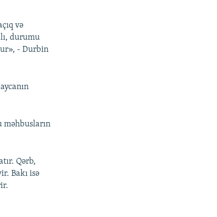
açıq və
alı, durumu
ur», - Durbin
baycanın
bu məhbusların
tır. Qərb,
r. Bakı isə
ir.