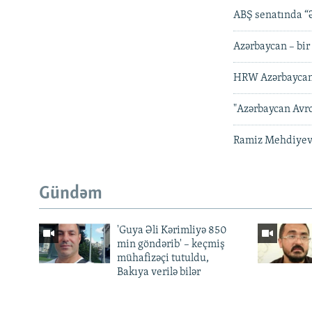
ABŞ senatında “Ə
Azərbaycan – bir
HRW Azərbaycanl
"Azərbaycan Avro
Ramiz Mehdiyev:
Gündəm
'Guya Əli Kərimliyə 850
min göndərib' – keçmiş
mühafizəçi tutuldu,
Bakıya verilə bilər