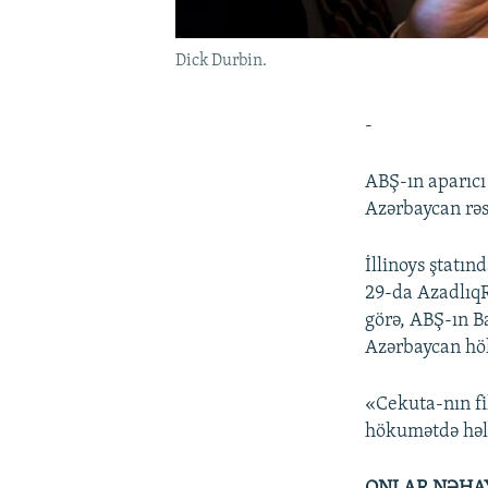
Dick Durbin.
-
ABŞ-ın aparıcı
Azərbaycan rəs
İllinoys ştatı
29-da AzadlıqR
görə, ABŞ-ın B
Azərbaycan hök
«Cekuta-nın fi
hökumətdə hələ