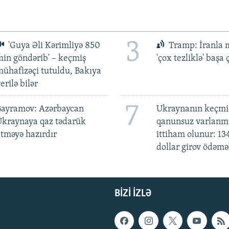
3
'Guya Əli Kərimliyə 850
Tramp: İranla 
in göndərib' – keçmiş
'çox tezliklə' başa
ühafizəçi tutuldu, Bakıya
erilə bilər
7
Bayramov: Azərbaycan
Ukraynanın keçmiş
Ukraynaya qaz tədarük
qanunsuz varlan
tməyə hazırdır
ittiham olunur: 13
dollar girov ödəmə
BIZI IZLƏ