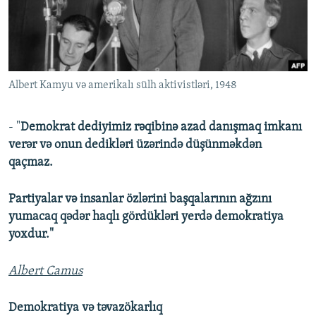
İNFOQRAFIKA
AZƏRBAYCAN ƏDƏBIYYATI KITABXANASI
MISSIYAMIZ
BIZI IZLƏ
KARIKATURA
İSLAM VƏ DEMOKRATIYA
PEŞƏ ETIKASI VƏ JURNALISTIKA STANDARTLARIMIZ
İZ - MƏDƏNIYYƏT PROQRAMI
MATERIALLARIMIZDAN ISTIFADƏ
Albert Kamyu və amerikalı sülh aktivistləri, 1948
AZADLIQRADIOSU MOBIL TELEFONUNUZDA
RFE/RL-in bütün saytları
BIZIMLƏ ƏLAQƏ
- "
Demokrat dediyimiz rəqibinə azad danışmaq imkanı
XƏBƏR BÜLLETENLƏRIMIZ
verər və onun dedikləri üzərində düşünməkdən
qaçmaz.
Partiyalar və insanlar özlərini başqalarının ağzını
yumacaq qədər haqlı gördükləri yerdə demokratiya
yoxdur."
Albert Camus
Demokratiya və təvazökarlıq