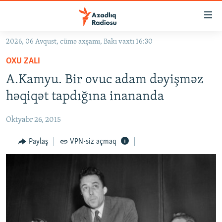
Keçid
linkləri
Əsas
2026, 06 Avqust, cümə axşamı, Bakı vaxtı 16:30
məzmuna
GÜNDƏM
OXU ZALI
qayıt
#İZAHLA
Əsas
A.Kamyu. Bir ovuc adam dəyişməz
KORRUPSIOMETR
naviqasiyaya
həqiqət tapdığına inananda
qayıt
#ƏSLINDƏ
Axtarışa
Oktyabr 26, 2015
FƏRQƏ BAX
keç
QANUNI DOĞRU
Paylaş
VPN-siz açmaq
ARAŞDIRMA
MULTIMEDIA
RADIO ARXIV
VIDEO
HAQQIMIZDA
FOTOQALEREYA
OXU ZALI