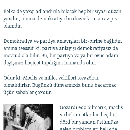
Bəlkə də yaxşı adlandırıla biləcək heç bir siyasi düzən
yoxdur, amma demokratiya bu düzənlərin ən az pis
olanıdır.
Demokratiya və partiya anlayışları bir-birinə bağlıdır,
amma təəssüf ki, partiya anlayışı demokratiyasız da
mövcud ola bilir. Bu, bir partiya və ya bir ovuc adam
dəyişməz həqiqət tapdığına inananda olur.
Odur ki, Məclis və millət vəkilləri təvazökar
olmalıdırlar. Bugünkü dünyamızda bunu bacarmaq
üçün səbəblər çoxdur.
Gözardı edə bilmərik, məclis
və hökumətlərdən heç biri
dörd bir yandan üstümüzə
gələn problemləri həll edə