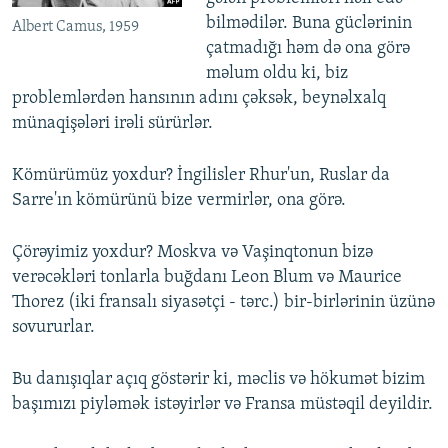
bilmədilər. Buna güclərinin
Albert Camus, 1959
çatmadığı həm də ona görə
məlum oldu ki, biz
problemlərdən hansının adını çəksək, beynəlxalq
münaqişələri irəli sürürlər.
Kömürümüz yoxdur? İngilisler Rhur'un, Ruslar da
Sarre'ın kömürünü bize vermirlər, ona görə.
Çörəyimiz yoxdur? Moskva və Vaşinqtonun bizə
verəcəkləri tonlarla buğdanı Leon Blum və Maurice
Thorez (iki fransalı siyasətçi - tərc.) bir-birlərinin üzünə
sovururlar.
Bu danışıqlar açıq göstərir ki, məclis və hökumət bizim
başımızı piyləmək istəyirlər və Fransa müstəqil deyildir.