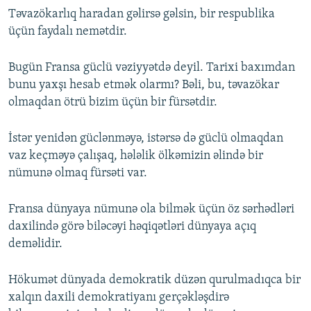
Təvazökarlıq haradan gəlirsə gəlsin, bir respublika
üçün faydalı nemətdir.
Bugün Fransa güclü vəziyyətdə deyil. Tarixi baxımdan
bunu yaxşı hesab etmək olarmı? Bəli, bu, təvazökar
olmaqdan ötrü bizim üçün bir fürsətdir.
İstər yenidən güclənməyə, istərsə də güclü olmaqdan
vaz keçməyə çalışaq, hələlik ölkəmizin əlində bir
nümunə olmaq fürsəti var.
Fransa dünyaya nümunə ola bilmək üçün öz sərhədləri
daxilində görə biləcəyi həqiqətləri dünyaya açıq
deməlidir.
Hökumət dünyada demokratik düzən qurulmadıqca bir
xalqın daxili demokratiyanı gerçəkləşdirə