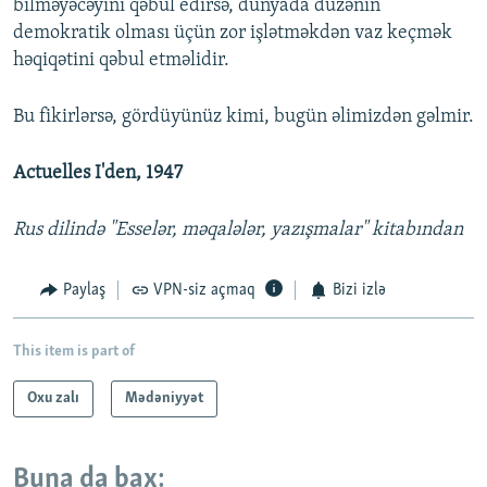
bilməyəcəyini qəbul edirsə, dünyada düzənin
demokratik olması üçün zor işlətməkdən vaz keçmək
həqiqətini qəbul etməlidir.
Bu fikirlərsə, gördüyünüz kimi, bugün əlimizdən gəlmir.
Actuelles I'den, 1947
Rus dilində "Esselər, məqalələr, yazışmalar" kitabından
Paylaş
VPN-siz açmaq
Bizi izlə
This item is part of
Oxu zalı
Mədəniyyət
Buna da bax: