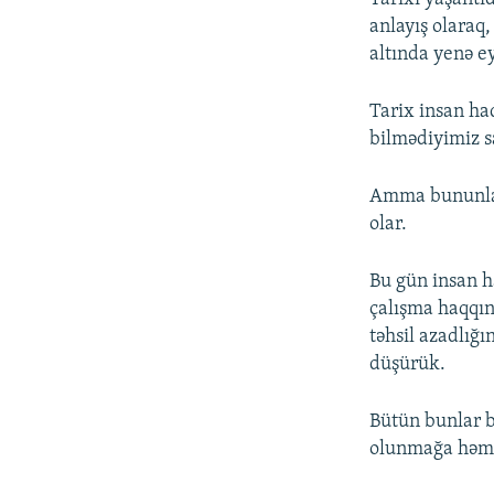
anlayış olaraq,
altında yenə e
Tarix insan haq
bilmədiyimiz s
Amma bununla 
olar.
Bu gün insan h
çalışma haqqın
təhsil azadlığı
düşürük.
Bütün bunlar b
olunmağa həmiş