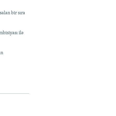
alan bir sıra
bisiyası ilə
ın