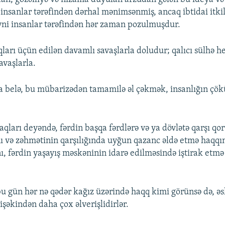
 insanlar tərəfindən dərhal mənimsənmiş, ancaq ibtidai itkil
yni insanlar tərəfindən hər zaman pozulmuşdur.
ları üçün edilən davamlı savaşlarla doludur; qalıcı sülhə h
avaşlarla.
belə, bu mübarizədən tamamilə əl çəkmək, insanlığın çök
aqları deyəndə, fərdin başqa fərdlərə və ya dövlətə qarşı q
ı və zəhmətinin qarşılığında uyğun qazanc əldə etmə haqqı
nı, fərdin yaşayış məskəninin idarə edilməsində iştirak etm
u gün hər nə qədər kağız üzərində haqq kimi görünsə də, əsl
əkindən daha çox əlverişlidirlər.