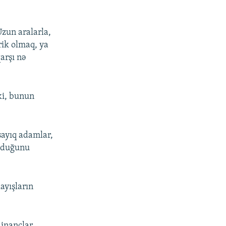
Uzun aralarla,
rik olmaq, ya
arşı nə
ki, bunun
sayıq adamlar,
olduğunu
ayışların
inanclar,