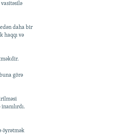
vasitəsilə
 edən daha bir
ək haqqı və
tməkdir.
 buna görə
irilməsi
inanılırdı.
və öyrətmək