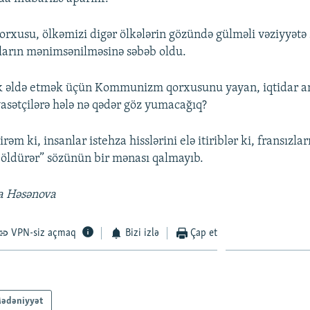
usu, ölkəmizi digər ölkələrin gözündə gülməli vəziyyətə s
şların mənimsənilməsinə səbəb oldu.
k əldə etmək üçün Kommunizm qorxusunu yayan, iqtidar am
yasətçilərə hələ nə qədər göz yumacağıq?
rəm ki, insanlar istehza hisslərini elə itiriblər ki, fransızlar
öldürər” sözünün bir mənası qalmayıb.
a Həsənova
VPN-siz açmaq
Bizi izlə
Çap et
ədəniyyət