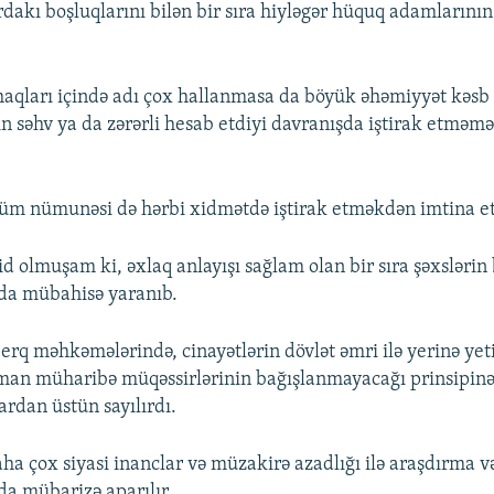
dakı boşluqlarını bilən bir sıra hiyləgər hüquq adamlarının 
 haqları içində adı çox hallanmasa da böyük əhəmiyyət kəsb
in səhv ya da zərərli hesab etdiyi davranışda iştirak etməm
m nümunəsi də hərbi xidmətdə iştirak etməkdən imtina e
id olmuşam ki, əxlaq anlayışı sağlam olan bir sıra şəxslərin
nda mübahisə yaranıb.
rq məhkəmələrində, cinayətlərin dövlət əmri ilə yerinə yet
an müharibə müqəssirlərinin bağışlanmayacağı prinsipinə 
rdan üstün sayılırdı.
 çox siyasi inanclar və müzakirə azadlığı ilə araşdırma 
da mübarizə aparılır.