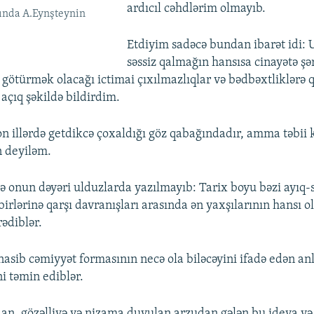
ardıcıl cəhdlərim olmayıb.
ında A.Eynşteynin
Etdiyim sadəcə bundan ibarət idi: 
səssiz qalmağın hansısa cinayətə şə
 götürmək olacağı ictimai çıxılmazlıqlar və bədbəxtliklərə q
çıq şəkildə bildirdim.
son illərdə getdikcə çoxaldığı göz qabağındadır, amma təbii 
 deyiləm.
və onun dəyəri ulduzlarda yazılmayıb: Tarix boyu bəzi ayıq-
birlərinə qarşı davranışları arasında ən yaxşılarının hansı 
ədiblər.
nasib cəmiyyət formasının necə ola biləcəyini ifadə edən anl
i təmin ediblər.
dan, gözəlliyə və nizama duyulan arzudan gələn bu ideya və 