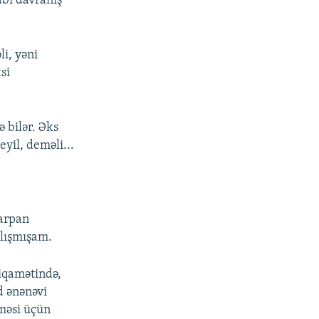
abi davranış
i, yəni
si
ə bilər. Əks
eyil, deməli...
arpan
lışmışam.
tiqamətində,
d ənənəvi
məsi üçün