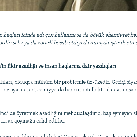
an haqları içində adı çox hallanmasa da böyük əhəmiyyət k
Fərdin səhv ya da zərərli hesab etdiyi davranışda iştirak et
'in fikir azadlığı və insan haqlarına dair yazdıqları
lıları, olduqca mühüm bir problemlə üz-üzədir. Geriçi siyas
ü ortaya ataraq, cəmiyyətdə hər cür intellektual davranışa 
indi də öyrətmək azadlığını məhdudlaşdırıb, baş əyməyən ziy
arı ac qoymağa cəhd edirlər.