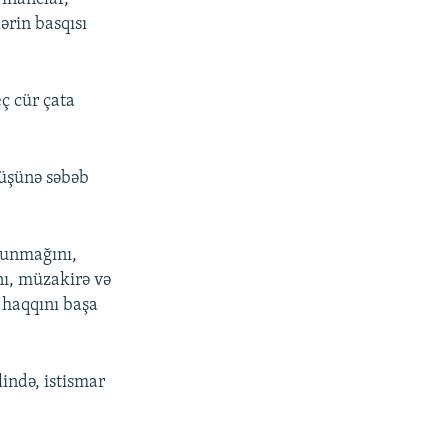
ərin basqısı
eç cür çata
üşünə səbəb
orunmağını,
nı, müzakirə və
ə haqqını başa
ində, istismar