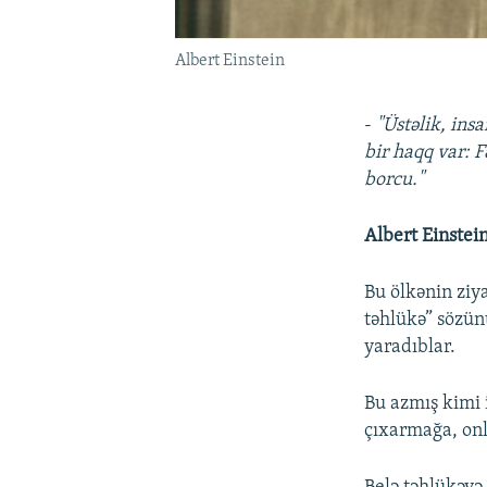
Albert Einstein
-
"Üstəlik, ins
bir haqq var: 
borcu."
Albert Einstein
Bu ölkənin ziya
təhlükə” sözün
yaradıblar.
Bu azmış kimi 
çıxarmağa, onl