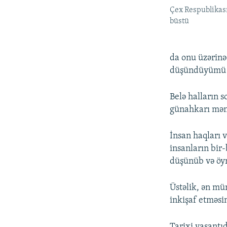
Çex Respublikas
büstü
da onu üzərinə
düşündüyümü a
Belə halların 
günahkarı mən
İnsan haqları 
insanların bir-
düşünüb və öyr
Üstəlik, ən mü
inkişaf etməsin
Tarixi yaşantı