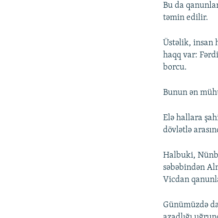
Bu da qanunlar
təmin edilir.
Üstəlik, insan
haqq var: Fərd
borcu.
Bunun ən mühü
Elə hallara şah
dövlətlə arası
Halbuki, Nünbe
səbəbindən Alm
Vicdan qanunla
Günümüzdə daha
azadlığı uğrun