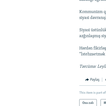
Kommunizm qorx
siyasi davranı
Siyasi üstünlü
azğınlaşmış si
Hərdən fikirləşi
“İstehzaetmək 
Tərcümə: Leyl
Paylaş
This item is part of
Oxu zalı
M