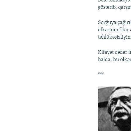
Belə təhlükəyə 
göstərib, qarş
Sorğuya çağırı
ölkəsinin fikir
təhlükəsizliyin
Kifayət qədər i
halda, bu ölkən
***