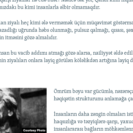
qarşı ziyalılar nə edə bilər? Məncə tək yol, Qandi kimi inqil
ımızdakı bu kimi insanlarla əlbir olmamaqdır.
lan ziyalı heç kimi ələ verməmək üçün müqavimət göstərməl
 azadlığı uğrunda həbs olunmağı, pulsuz qalmağı, qısası, şəx
in itməsini gözə almalıdır.
nsan bu vacib addımı atmağı gözə alarsa, nailiyyət əldə edil
in ziyalıları onlara layiq görülən köləlikdən artığına layiq d
Ömrüm boyu var gücümlə, nəzərəç
həqiqətin strukturunu anlamağa ça
İnsanların daha zəngin olmaları is
haqsızlığa və təzyiqlərə qarşı, yaxu
insanlararası bağların möhkəmlən