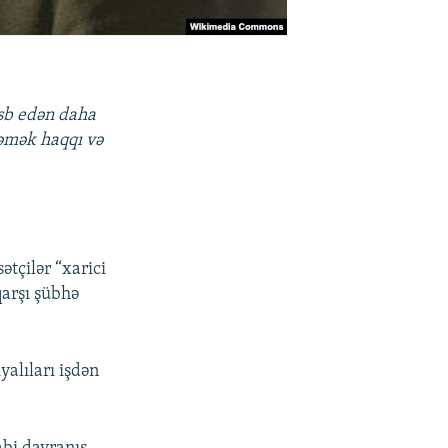
əsb edən daha
məmək haqqı və
ətçilər “xarici
qarşı şübhə
alıları işdən