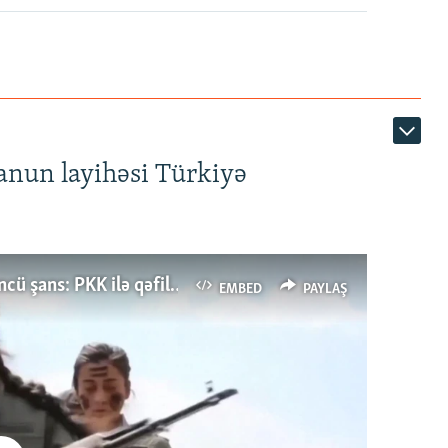
anun layihəsi Türkiyə
Türkiyənin dönüş nöqtəsi, ya Ərdoğana üçüncü şans: PKK ilə qəfil barışıq nə deməkdir?
EMBED
PAYLAŞ