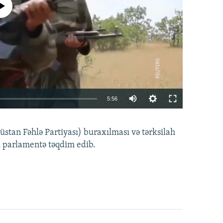
currently available
Auto
5:56
240p
EMBED
PAYLAŞ
tan Fəhlə Partiyası) buraxılması və tərksilah
360p
i parlamentə təqdim edib.
480p
720p
1080p
360p
480p
1080p