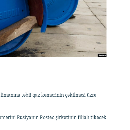
 limanına təbii qaz kəmərinin çəkilməsi üzrə
ərini Rusiyanın Rostec şirkətinin filialı tikəcək