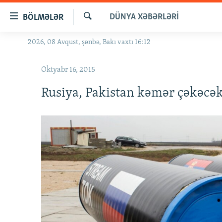
Keçid
DÜNYA XƏBƏRLƏRI
BÖLMƏLƏR
linkləri
Axtar
Əsas
2026, 08 Avqust, şənbə, Bakı vaxtı 16:12
GÜNDƏM
məzmuna
#İZAHLA
qayıt
Oktyabr 16, 2015
Əsas
KORRUPSIOMETR
naviqasiyaya
Rusiya, Pakistan kəmər çəkəcə
#ƏSLINDƏ
qayıt
Axtarışa
FƏRQƏ BAX
keç
QANUNI DOĞRU
ARAŞDIRMA
MULTIMEDIA
RADIO ARXIV
VIDEO
HAQQIMIZDA
FOTOQALEREYA
OXU ZALI