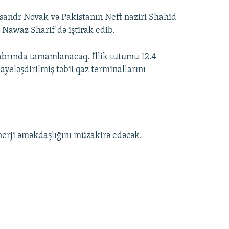
ksandr Novak və Pakistanın Neft naziri Shahid
Nawaz Sharif də iştirak edib.
ekabrında tamamlanacaq. İllik tutumu 12.4
eləşdirilmiş təbii qaz terminallarını
nerji əməkdaşlığını müzakirə edəcək.