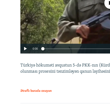
No media source 
0:00
Türkiyə hökuməti avqustun 5-də PKK-nın (Kürdüs
olunması prosesini tənzimləyən qanun layihəsin
Ətraflı burada oxuyun
Auto
240p
720p