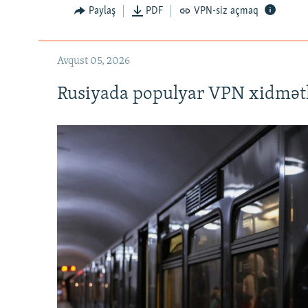
Paylaş
PDF
VPN-siz açmaq
Avqust 05, 2026
Rusiyada populyar VPN xidmətl