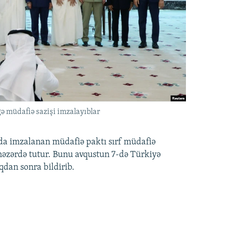
ə müdafiə sazişi imzalayıblar
nda imzalanan müdafiə paktı sırf müdafiə
i nəzərdə tutur. Bunu avqustun 7-də Türkiyə
qdan sonra bildirib.