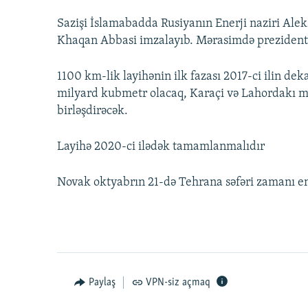
Sazişi İslamabadda Rusiyanın Enerji naziri Ale
Khaqan Abbasi imzalayıb. Mərasimdə prezident 
1100 km-lik layihənin ilk fazası 2017-ci ilin d
milyard kubmetr olacaq, Karaçi və Lahordakı may
birləşdirəcək.
Layihə 2020-ci ilədək tamamlanmalıdır
Novak oktyabrın 21-də Tehrana səfəri zamanı e
Paylaş
VPN-siz açmaq