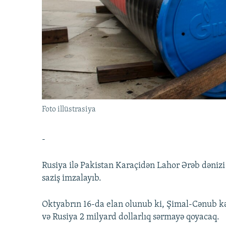
İNFOQRAFIKA
AZƏRBAYCAN ƏDƏBIYYATI KITABXANASI
MISSIYAMIZ
KARIKATURA
İSLAM VƏ DEMOKRATIYA
PEŞƏ ETIKASI VƏ JURNALISTIKA
STANDARTLARIMIZ
İZ - MƏDƏNIYYƏT PROQRAMI
MATERIALLARIMIZDAN ISTIFADƏ
AZADLIQRADIOSU MOBIL TELEFONUNUZDA
BIZIMLƏ ƏLAQƏ
XƏBƏR BÜLLETENLƏRIMIZ
Foto illüstrasiya
-
Rusiya ilə Pakistan Karaçidən Lahor Ərəb dənizi
saziş imzalayıb.
Oktyabrın 16-da elan olunub ki, Şimal-Cənub kəm
və Rusiya 2 milyard dollarlıq sərmayə qoyacaq.