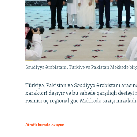
Səudiyyə Ərəbistanı, Türkiyə və Pakistan Məkkədə birg
Türkiyə, Pakistan və Səudiyyə Ərəbistanı arası
xarakteri daşıyır və bu sahədə qarşılıqlı dəstəy
rəsmisi üç regional güc Məkkədə sazişi imzaladı
Ətraflı burada oxuyun