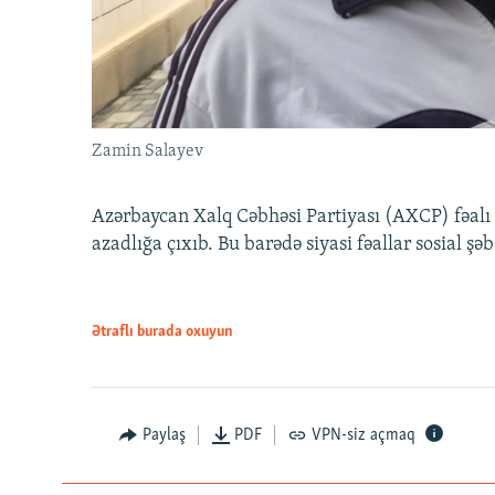
Zamin Salayev
Azərbaycan Xalq Cəbhəsi Partiyası (AXCP) fəalı
azadlığa çıxıb. Bu barədə siyasi fəallar sosial ş
Ətraflı burada oxuyun
Paylaş
PDF
VPN-siz açmaq