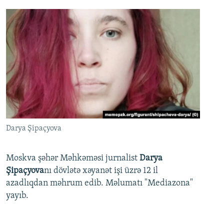
Darya Şipaçyova
Moskva şəhər Məhkəməsi jurnalist
Darya
Şipaçyova
nı dövlətə xəyanət işi üzrə 12 il
azadlıqdan məhrum edib. Məlumatı "Mediazona"
yayıb.