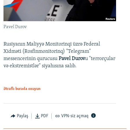
Pavel Durov
Rusiyanın Maliyyə Monitorinqi üzrə Federal
Xidməti (Rosfinmonitorinq) "Telegram"
messencerinin qurucusu
Pavel Durov
u "terrorçular
və ekstremistlər" siyahısına salıb.
Ətraflı burada oxuyun
Paylaş
PDF
VPN-siz açmaq