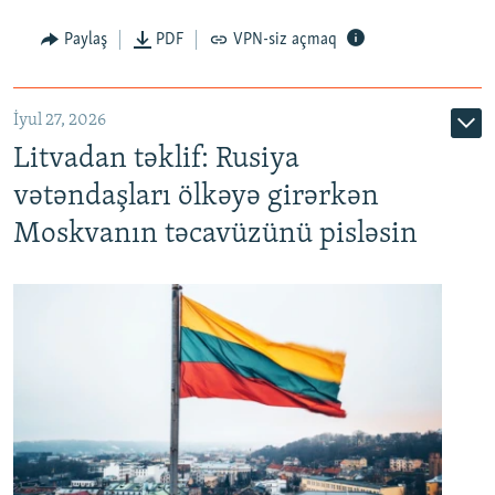
Paylaş
PDF
VPN-siz açmaq
İyul 27, 2026
Litvadan təklif: Rusiya
vətəndaşları ölkəyə girərkən
Moskvanın təcavüzünü pisləsin