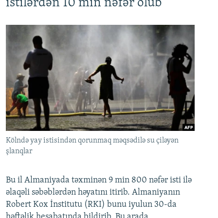
istilərdən 10 min nəfər ölüb
Kölndə yay istisindən qorunmaq məqsədilə su çiləyən
şlanqlar
Bu il Almaniyada təxminən 9 min 800 nəfər isti ilə
əlaqəli səbəblərdən həyatını itirib. Almaniyanın
Robert Kox İnstitutu (RKI) bunu iyulun 30-da
həftəlik hesabatında bildirib. Bu arada