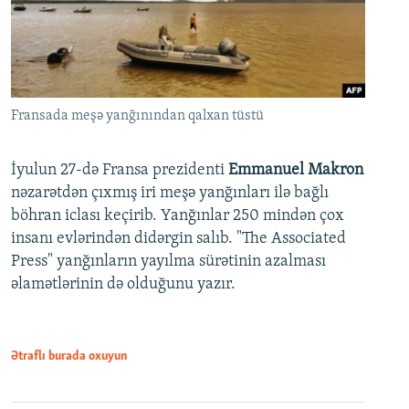
Fransada meşə yanğınından qalxan tüstü
İyulun 27-də Fransa prezidenti
Emmanuel Makron
nəzarətdən çıxmış iri meşə yanğınları ilə bağlı
böhran iclası keçirib. Yanğınlar 250 mindən çox
insanı evlərindən didərgin salıb. "The Associated
Press" yanğınların yayılma sürətinin azalması
əlamətlərinin də olduğunu yazır.
Ətraflı burada oxuyun