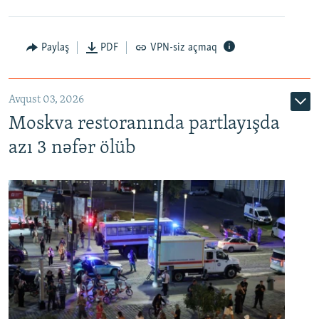
Paylaş
PDF
VPN-siz açmaq
Avqust 03, 2026
Moskva restoranında partlayışda
azı 3 nəfər ölüb