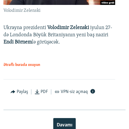
Volodimir Zelenski
Ukrayna prezidenti
Volodimir Zelenski
iyulun 27-
də Londonda Böyük Britaniyanın yeni baş naziri
Endi Börnem
lə görüşəcək.
Ətraflı burada oxuyun
Paylaş
PDF
VPN-siz açmaq
Davamı