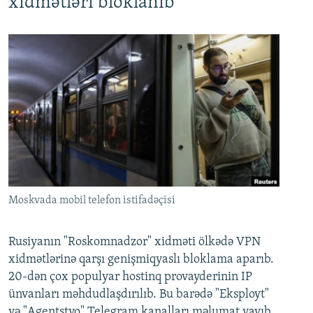
xidmətləri bloklanıb
Moskvada mobil telefon istifadəçisi
Rusiyanın "Roskomnadzor" xidməti ölkədə VPN
xidmətlərinə qarşı genişmiqyaslı bloklama aparıb.
20-dən çox populyar hostinq provayderinin IP
ünvanları məhdudlaşdırılıb. Bu barədə "Eksployt"
və "Agentstvo" Telegram kanalları məlumat yayıb.