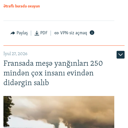
Ətraflı burada oxuyun
Paylaş
PDF
VPN-siz açmaq
İyul 27, 2026
Fransada meşə yanğınları 250
mindən çox insanı evindən
didərgin salıb