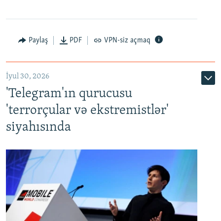
Paylaş
PDF
VPN-siz açmaq
İyul 30, 2026
'Telegram'ın qurucusu
'terrorçular və ekstremistlər'
siyahısında