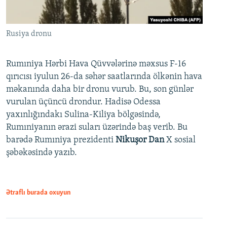
Rusiya dronu
Rumıniya Hərbi Hava Qüvvələrinə məxsus F-16
qırıcısı iyulun 26-da səhər saatlarında ölkənin hava
məkanında daha bir dronu vurub. Bu, son günlər
vurulan üçüncü drondur. Hadisə Odessa
yaxınlığındakı Sulina-Kiliya bölgəsində,
Rumıniyanın ərazi suları üzərində baş verib. Bu
barədə Rumıniya prezidenti
Nikuşor Dan
X sosial
şəbəkəsində yazıb.
Ətraflı burada oxuyun