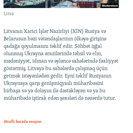
Litva
Litvanın Xarici İşlər Nazirliyi (XİN) Rusiya və
Belarusun bəzi vətəndaşlarının ölkəyə girişinə
qadağa qoyulmasını təklif edir. Söhbət işğal
olunmuş Ukrayna ərazilərində təhsil və elm,
mədəniyyət, idman və əyləncə sahələrində fəaliyyət
göstərmiş, Litvaya bu sahələrdə çalışmaq üçün
getmək istəyənlədən gedir. Eyni təklif Rusiyanın
Ukraynaya qarşı genişmiqyaslı müharibəsini
birbaşa və ya dolayısı ilə dəstəkləyən və ya bu
müharibədə iştirak edən şəxsləri də nəzərdə tutur.
Ətraflı burada oxuyun