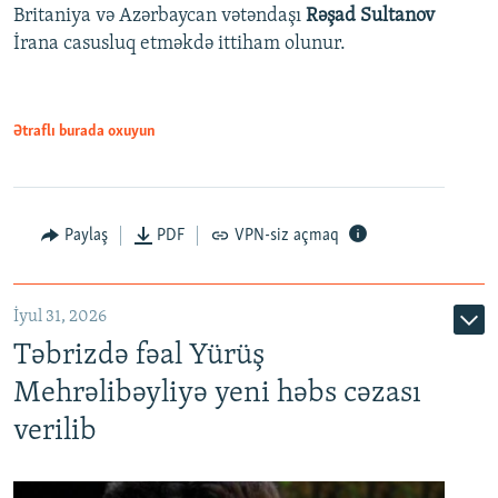
Britaniya və Azərbaycan vətəndaşı
Rəşad Sultanov
İrana casusluq etməkdə ittiham olunur.
Ətraflı burada oxuyun
Paylaş
PDF
VPN-siz açmaq
İyul 31, 2026
Təbrizdə fəal Yürüş
Mehrəlibəyliyə yeni həbs cəzası
verilib