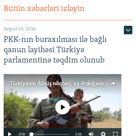
Bütün xəbərləri izləyin
Avqust 05, 2026
PKK-nın buraxılması ilə bağlı
qanun layihəsi Türkiyə
parlamentinə təqdim olunub
Türkiyənin dönüş nöqtəsi, ya Ərdoğana üçüncü şans: PKK ilə qəfil barışıq nə deməkdir?
No media source currently available
Auto
0:00
5:56