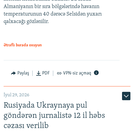
Almaniyanın bir sıra bölgələrində havanın
temperaturunun 40 dərəcə Selsidən yuxarı
qalxacağı gözlənilir.
Ətraflı burada oxuyun
Paylaş
PDF
VPN-siz açmaq
İyul 29, 2026
Rusiyada Ukraynaya pul
göndərən jurnalistə 12 il həbs
cəzası verilib