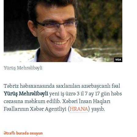
Yürüş Mehrəlibəyli
Təbriz həbsxanasında saxlanılan azərbaycanlı fəal
Yürüş Mehrəlibəyli
yeni iş üzrə 3 il 7 ay 17 gün həbs
cəzasına məhkum edilib. Xəbəri İnsan Haqları
Fəallarının Xəbər Agentliyi (
HRANA
) yayıb.
Ətraflı burada oxuyun