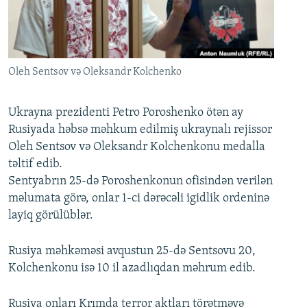
İNFOQRAFIKA
AZƏRBAYCAN ƏDƏBIYYATI KITABXANASI
MISSIYAMIZ
BIZI IZLƏ
KARIKATURA
İSLAM VƏ DEMOKRATIYA
PEŞƏ ETIKASI VƏ JURNALISTIKA STANDARTLARIMIZ
İZ - MƏDƏNIYYƏT PROQRAMI
MATERIALLARIMIZDAN ISTIFADƏ
Oleh Sentsov və Oleksandr Kolchenko
AZADLIQRADIOSU MOBIL TELEFONUNUZDA
RFE/RL-in bütün saytları
BIZIMLƏ ƏLAQƏ
Ukrayna prezidenti Petro Poroshenko ötən ay
Rusiyada həbsə məhkum edilmiş ukraynalı rejissor
XƏBƏR BÜLLETENLƏRIMIZ
Oleh Sentsov və Oleksandr Kolchenkonu medalla
təltif edib.
Sentyabrın 25-də Poroshenkonun ofisindən verilən
məlumata görə, onlar 1-ci dərəcəli igidlik ordeninə
layiq görülüblər.
Rusiya məhkəməsi avqustun 25-də Sentsovu 20,
Kolchenkonu isə 10 il azadlıqdan məhrum edib.
Rusiya onları Krımda terror aktları törətməyə