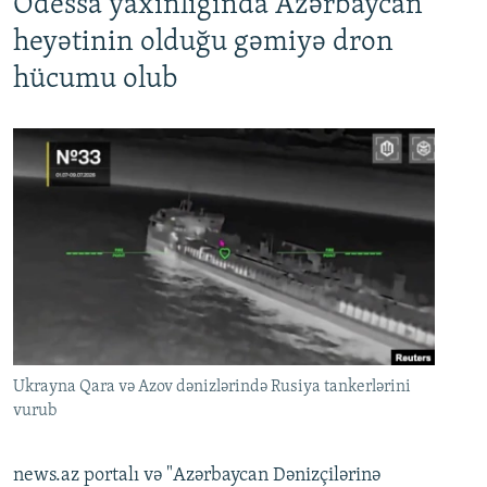
Odessa yaxınlığında Azərbaycan
heyətinin olduğu gəmiyə dron
hücumu olub
Ukrayna Qara və Azov dənizlərində Rusiya tankerlərini
vurub
news.az portalı və "Azərbaycan Dənizçilərinə