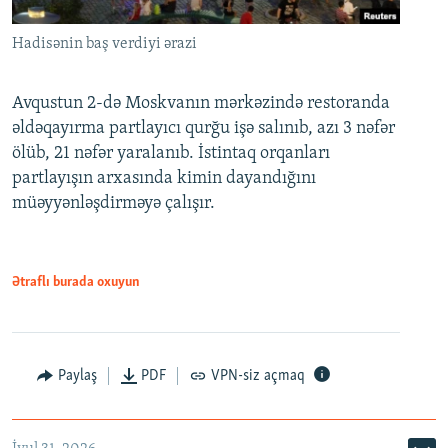
Hadisənin baş verdiyi ərazi
Avqustun 2-də Moskvanın mərkəzində restoranda
əldəqayırma partlayıcı qurğu işə salınıb, azı 3 nəfər
ölüb, 21 nəfər yaralanıb. İstintaq orqanları
partlayışın arxasında kimin dayandığını
müəyyənləşdirməyə çalışır.
Ətraflı burada oxuyun
Paylaş
PDF
VPN-siz açmaq