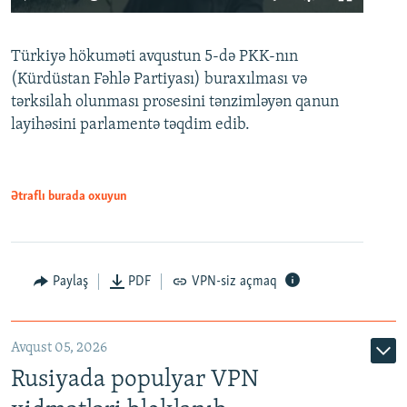
240p
Türkiyə hökuməti avqustun 5-də PKK-nın
360p
(Kürdüstan Fəhlə Partiyası) buraxılması və
480p
Auto
240p
360p
480p
tərksilah olunması prosesini tənzimləyən qanun
720p
layihəsini parlamentə təqdim edib.
720p
1080p
1080p
Ətraflı burada oxuyun
Paylaş
PDF
VPN-siz açmaq
Avqust 05, 2026
Rusiyada populyar VPN