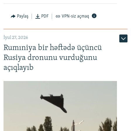
Paylaş
PDF
VPN-siz açmaq
İyul 27, 2026
Rumıniya bir həftədə üçüncü
Rusiya dronunu vurduğunu
açıqlayıb