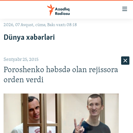
Keçid
linkləri
Əsas
2026, 07 Avqust, cümə, Bakı vaxtı 08:18
məzmuna
GÜNDƏM
Dünya xəbərləri
qayıt
#İZAHLA
Əsas
KORRUPSIOMETR
naviqasiyaya
Sentyabr 25, 2015
qayıt
#ƏSLINDƏ
Axtarışa
Poroshenko həbsdə olan rejissora
FƏRQƏ BAX
keç
orden verdi
QANUNI DOĞRU
ARAŞDIRMA
MULTIMEDIA
RADIO ARXIV
VIDEO
HAQQIMIZDA
FOTOQALEREYA
OXU ZALI