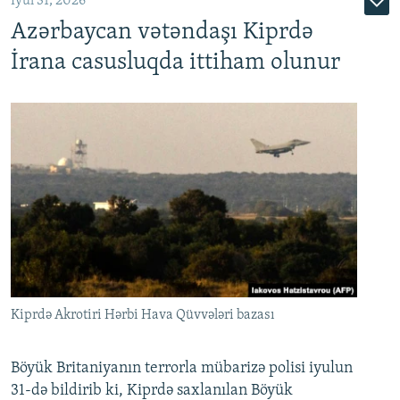
İyul 31, 2026
Azərbaycan vətəndaşı Kiprdə
İrana casusluqda ittiham olunur
Kiprdə Akrotiri Hərbi Hava Qüvvələri bazası
Böyük Britaniyanın terrorla mübarizə polisi iyulun
31-də bildirib ki, Kiprdə saxlanılan Böyük