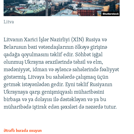
Litva
Litvanın Xarici İşlər Nazirliyi (XİN) Rusiya və
Belarusun bəzi vətəndaşlarının ölkəyə girişinə
qadağa qoyulmasını təklif edir. Söhbət işğal
olunmuş Ukrayna ərazilərində təhsil və elm,
mədəniyyət, idman və əyləncə sahələrində fəaliyyət
göstərmiş, Litvaya bu sahələrdə çalışmaq üçün
getmək istəyənlədən gedir. Eyni təklif Rusiyanın
Ukraynaya qarşı genişmiqyaslı müharibəsini
birbaşa və ya dolayısı ilə dəstəkləyən və ya bu
müharibədə iştirak edən şəxsləri də nəzərdə tutur.
Ətraflı burada oxuyun