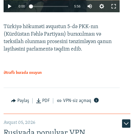
Auto
0:00
5:56
240p
Türkiyə hökuməti avqustun 5-də PKK-nın
360p
(Kürdüstan Fəhlə Partiyası) buraxılması və
480p
Auto
240p
360p
480p
tərksilah olunması prosesini tənzimləyən qanun
720p
layihəsini parlamentə təqdim edib.
720p
1080p
1080p
Ətraflı burada oxuyun
Paylaş
PDF
VPN-siz açmaq
Avqust 05, 2026
Rusiyada populyar VPN