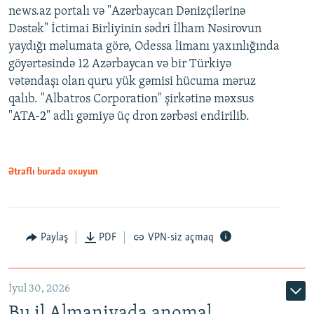
news.az portalı və "Azərbaycan Dənizçilərinə
Dəstək" İctimai Birliyinin sədri İlham Nəsirovun
yaydığı məlumata görə, Odessa limanı yaxınlığında
göyərtəsində 12 Azərbaycan və bir Türkiyə
vətəndaşı olan quru yük gəmisi hücuma məruz
qalıb. "Albatros Corporation" şirkətinə məxsus
"ATA-2" adlı gəmiyə üç dron zərbəsi endirilib.
Ətraflı burada oxuyun
Paylaş
PDF
VPN-siz açmaq
İyul 30, 2026
Bu il Almaniyada anomal