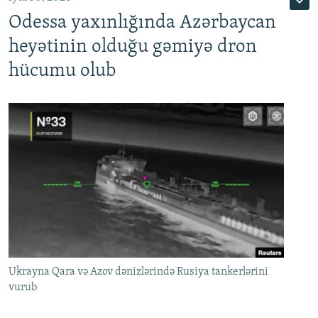
Odessa yaxınlığında Azərbaycan
heyətinin olduğu gəmiyə dron
hücumu olub
Ukrayna Qara və Azov dənizlərində Rusiya tankerlərini
vurub