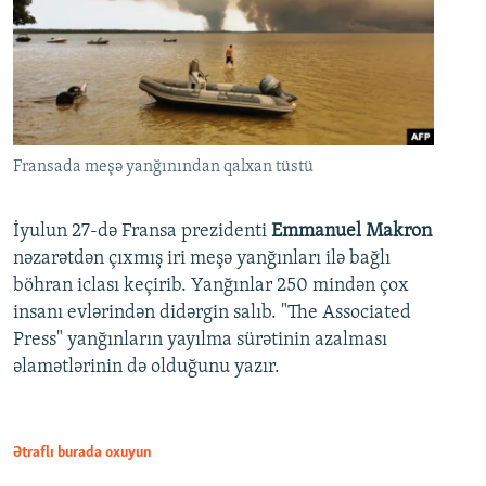
Fransada meşə yanğınından qalxan tüstü
İyulun 27-də Fransa prezidenti
Emmanuel Makron
nəzarətdən çıxmış iri meşə yanğınları ilə bağlı
böhran iclası keçirib. Yanğınlar 250 mindən çox
insanı evlərindən didərgin salıb. "The Associated
Press" yanğınların yayılma sürətinin azalması
əlamətlərinin də olduğunu yazır.
Ətraflı burada oxuyun