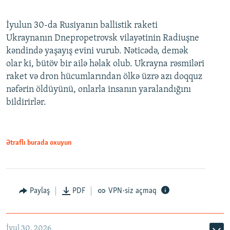
İyulun 30-da Rusiyanın ballistik raketi
Ukraynanın Dnepropetrovsk vilayətinin Radiuşne
kəndində yaşayış evini vurub. Nəticədə, demək
olar ki, bütöv bir ailə həlak olub. Ukrayna rəsmiləri
raket və dron hücumlarından ölkə üzrə azı doqquz
nəfərin öldüyünü, onlarla insanın yaralandığını
bildirirlər.
Ətraflı burada oxuyun
Paylaş
PDF
VPN-siz açmaq
İyul 30, 2026