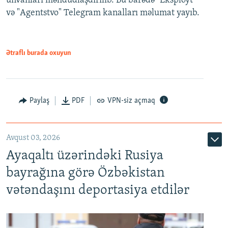
ünvanları məhdudlaşdırılıb. Bu barədə "Eksployt"
və "Agentstvo" Telegram kanalları məlumat yayıb.
Ətraflı burada oxuyun
Paylaş
PDF
VPN-siz açmaq
Avqust 03, 2026
Ayaqaltı üzərindəki Rusiya
bayrağına görə Özbəkistan
vətəndaşını deportasiya etdilər