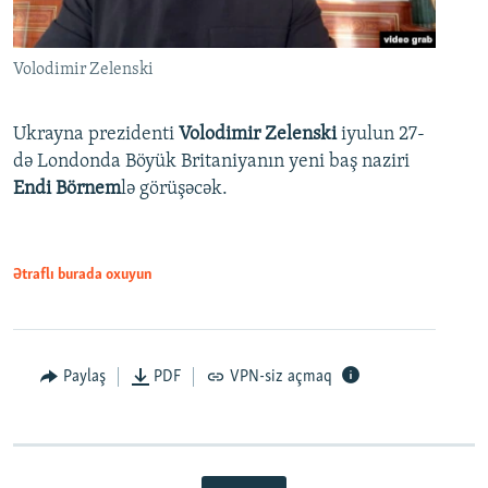
Volodimir Zelenski
Ukrayna prezidenti
Volodimir Zelenski
iyulun 27-
də Londonda Böyük Britaniyanın yeni baş naziri
Endi Börnem
lə görüşəcək.
Ətraflı burada oxuyun
Paylaş
PDF
VPN-siz açmaq