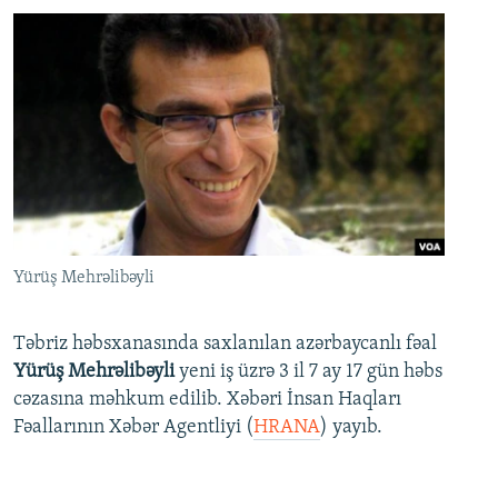
Yürüş Mehrəlibəyli
Təbriz həbsxanasında saxlanılan azərbaycanlı fəal
Yürüş Mehrəlibəyli
yeni iş üzrə 3 il 7 ay 17 gün həbs
cəzasına məhkum edilib. Xəbəri İnsan Haqları
Fəallarının Xəbər Agentliyi (
HRANA
) yayıb.