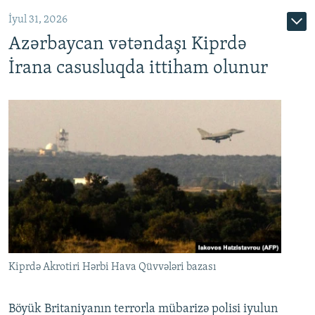
İyul 31, 2026
Azərbaycan vətəndaşı Kiprdə
İrana casusluqda ittiham olunur
Kiprdə Akrotiri Hərbi Hava Qüvvələri bazası
Böyük Britaniyanın terrorla mübarizə polisi iyulun