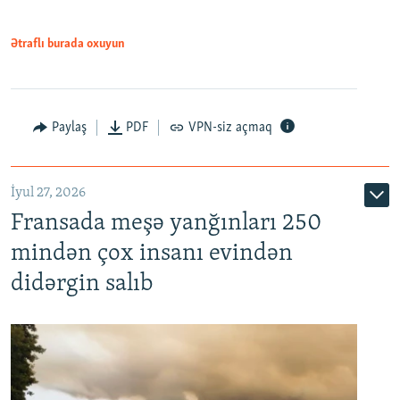
Ətraflı burada oxuyun
Paylaş
PDF
VPN-siz açmaq
İyul 27, 2026
Fransada meşə yanğınları 250
mindən çox insanı evindən
didərgin salıb