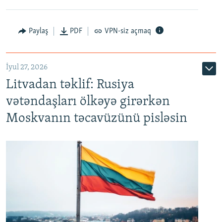
Paylaş
PDF
VPN-siz açmaq
İyul 27, 2026
Litvadan təklif: Rusiya
vətəndaşları ölkəyə girərkən
Moskvanın təcavüzünü pisləsin