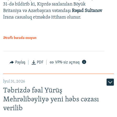
31-də bildirib ki, Kiprdə saxlanılan Böyük
Britaniya və Azərbaycan vətəndaşı
Rəşad Sultanov
İrana casusluq etməkdə ittiham olunur.
Ətraflı burada oxuyun
Paylaş
PDF
VPN-siz açmaq
İyul 31, 2026
Təbrizdə fəal Yürüş
Mehrəlibəyliyə yeni həbs cəzası
verilib