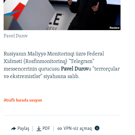
Pavel Durov
Rusiyanın Maliyyə Monitorinqi üzrə Federal
Xidməti (Rosfinmonitorinq) "Telegram"
messencerinin qurucusu
Pavel Durov
u "terrorçular
və ekstremistlər" siyahısına salıb.
Ətraflı burada oxuyun
Paylaş
PDF
VPN-siz açmaq