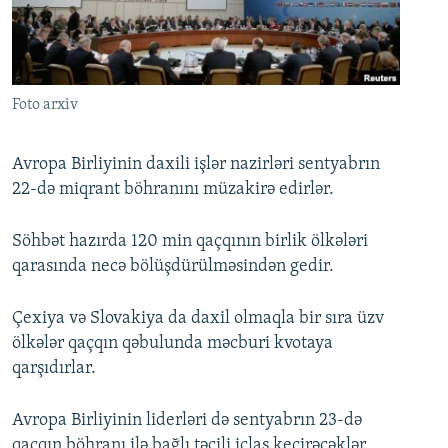
İNFOQRAFIKA
AZƏRBAYCAN ƏDƏBIYYATI KITABXANASI
MISSIYAMIZ
BIZI IZLƏ
KARIKATURA
İSLAM VƏ DEMOKRATIYA
PEŞƏ ETIKASI VƏ JURNALISTIKA STANDARTLARIMIZ
İZ - MƏDƏNIYYƏT PROQRAMI
MATERIALLARIMIZDAN ISTIFADƏ
Foto arxiv
AZADLIQRADIOSU MOBIL TELEFONUNUZDA
RFE/RL-in bütün saytları
BIZIMLƏ ƏLAQƏ
Avropa Birliyinin daxili işlər nazirləri sentyabrın
22-də miqrant böhranını müzakirə edirlər.
XƏBƏR BÜLLETENLƏRIMIZ
Söhbət hazırda 120 min qaçqının birlik ölkələri
qarasında necə bölüşdürülməsindən gedir.
Çexiya və Slovakiya da daxil olmaqla bir sıra üzv
ölkələr qaçqın qəbulunda məcburi kvotaya
qarşıdırlar.
Avropa Birliyinin liderləri də sentyabrın 23-də
qaçqın böhranı ilə bağlı təcili iclas keçirəcəklər.