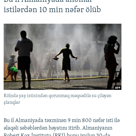
istilərdən 10 min nəfər ölüb
Kölndə yay istisindən qorunmaq məqsədilə su çiləyən
şlanqlar
Bu il Almaniyada təxminən 9 min 800 nəfər isti ilə
əlaqəli səbəblərdən həyatını itirib. Almaniyanın
Robert Kox İnstitutu (RKI) bunu iyulun 30-da