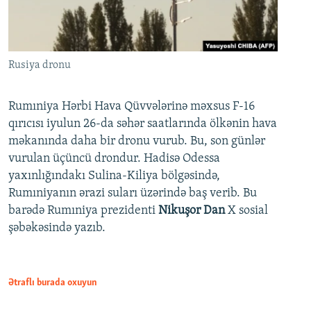
Rusiya dronu
Rumıniya Hərbi Hava Qüvvələrinə məxsus F-16
qırıcısı iyulun 26-da səhər saatlarında ölkənin hava
məkanında daha bir dronu vurub. Bu, son günlər
vurulan üçüncü drondur. Hadisə Odessa
yaxınlığındakı Sulina-Kiliya bölgəsində,
Rumıniyanın ərazi suları üzərində baş verib. Bu
barədə Rumıniya prezidenti
Nikuşor Dan
X sosial
şəbəkəsində yazıb.
Ətraflı burada oxuyun