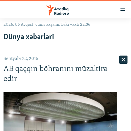
Keçid
linkləri
Əsas
2026, 06 Avqust, cümə axşamı, Bakı vaxtı 22:36
məzmuna
GÜNDƏM
Dünya xəbərləri
qayıt
#İZAHLA
Əsas
KORRUPSIOMETR
naviqasiyaya
Sentyabr 22, 2015
qayıt
#ƏSLINDƏ
Axtarışa
AB qaçqın böhranını müzakirə
FƏRQƏ BAX
keç
edir
QANUNI DOĞRU
ARAŞDIRMA
MULTIMEDIA
RADIO ARXIV
VIDEO
HAQQIMIZDA
FOTOQALEREYA
OXU ZALI