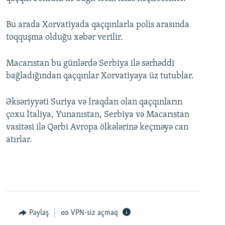
Bu arada Xorvatiyada qaçqınlarla polis arasında
toqquşma olduğu xəbər verilir.
Macarıstan bu günlərdə Serbiya ilə sərhəddi
bağladığından qaçqınlar Xorvatiyaya üz tutublar.
Əksəriyyəti Suriya və İraqdan olan qaçqınların
çoxu İtaliya, Yunanıstan, Serbiya və Macarıstan
vasitəsi ilə Qərbi Avropa ölkələrinə keçməyə can
atırlar.
Paylaş
VPN-siz açmaq