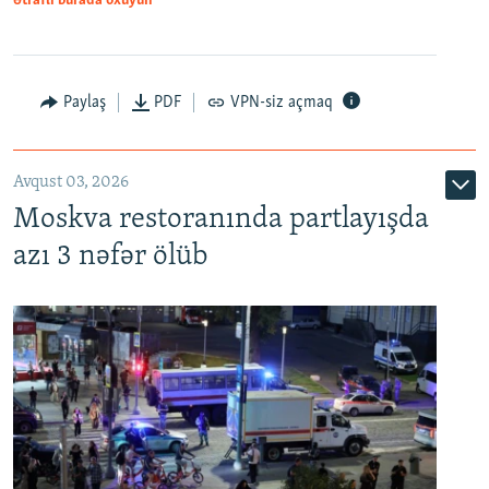
Ətraflı burada oxuyun
Paylaş
PDF
VPN-siz açmaq
Avqust 03, 2026
Moskva restoranında partlayışda
azı 3 nəfər ölüb