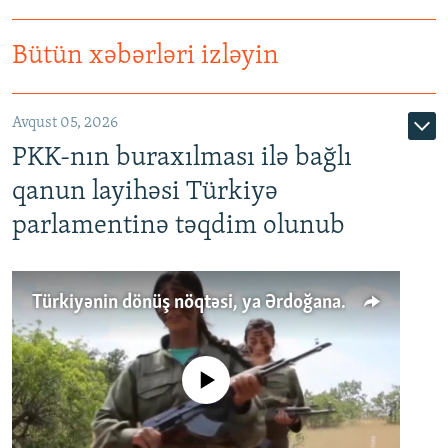
Bütün xəbərləri izləyin
Avqust 05, 2026
PKK-nın buraxılması ilə bağlı
qanun layihəsi Türkiyə
parlamentinə təqdim olunub
Türkiyənin dönüş nöqtəsi, ya Ərdoğana üçüncü şans: PKK ilə qəfil barışıq nə deməkdir?
No media source currently available