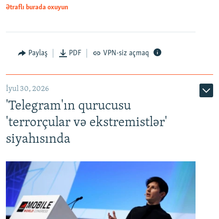
Ətraflı burada oxuyun
Paylaş
PDF
VPN-siz açmaq
İyul 30, 2026
'Telegram'ın qurucusu
'terrorçular və ekstremistlər'
siyahısında