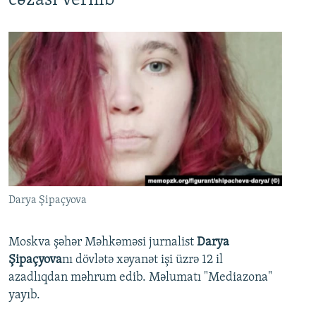
cəzası verilib
Darya Şipaçyova
Moskva şəhər Məhkəməsi jurnalist
Darya
Şipaçyova
nı dövlətə xəyanət işi üzrə 12 il
azadlıqdan məhrum edib. Məlumatı "Mediazona"
yayıb.