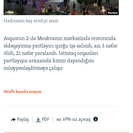
Hadisənin baş verdiyi ərazi
Avqustun 2-də Moskvanın mərkəzində restoranda
əldəqayırma partlayıcı qurğu işə salınıb, azı 3 nəfər
ölüb, 21 nəfər yaralanıb. İstintaq orqanları
partlayışın arxasında kimin dayandığını
müəyyənləşdirməyə çalışır.
Ətraflı burada oxuyun
Paylaş
PDF
VPN-siz açmaq