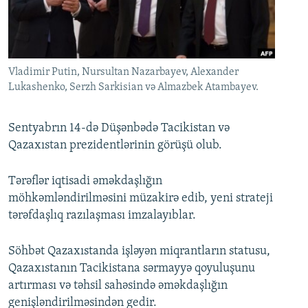
İNFOQRAFIKA
AZƏRBAYCAN ƏDƏBIYYATI KITABXANASI
MISSIYAMIZ
BIZI IZLƏ
KARIKATURA
İSLAM VƏ DEMOKRATIYA
PEŞƏ ETIKASI VƏ JURNALISTIKA STANDARTLARIMIZ
İZ - MƏDƏNIYYƏT PROQRAMI
MATERIALLARIMIZDAN ISTIFADƏ
Vladimir Putin, Nursultan Nazarbayev, Alexander
AZADLIQRADIOSU MOBIL TELEFONUNUZDA
Lukashenko, Serzh Sarkisian və Almazbek Atambayev.
RFE/RL-in bütün saytları
BIZIMLƏ ƏLAQƏ
Sentyabrın 14-də Düşənbədə Tacikistan və
XƏBƏR BÜLLETENLƏRIMIZ
Qazaxıstan prezidentlərinin görüşü olub.
Tərəflər iqtisadi əməkdaşlığın
möhkəmləndirilməsini müzakirə edib, yeni strateji
tərəfdaşlıq razılaşması imzalayıblar.
Söhbət Qazaxıstanda işləyən miqrantların statusu,
Qazaxıstanın Tacikistana sərmayyə qoyuluşunu
artırması və təhsil sahəsində əməkdaşlığın
genişləndirilməsindən gedir.