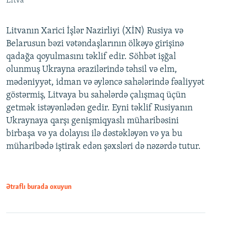
Litva
Litvanın Xarici İşlər Nazirliyi (XİN) Rusiya və
Belarusun bəzi vətəndaşlarının ölkəyə girişinə
qadağa qoyulmasını təklif edir. Söhbət işğal
olunmuş Ukrayna ərazilərində təhsil və elm,
mədəniyyət, idman və əyləncə sahələrində fəaliyyət
göstərmiş, Litvaya bu sahələrdə çalışmaq üçün
getmək istəyənlədən gedir. Eyni təklif Rusiyanın
Ukraynaya qarşı genişmiqyaslı müharibəsini
birbaşa və ya dolayısı ilə dəstəkləyən və ya bu
müharibədə iştirak edən şəxsləri də nəzərdə tutur.
Ətraflı burada oxuyun