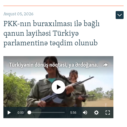
Avqust 05, 2026
PKK-nın buraxılması ilə bağlı
qanun layihəsi Türkiyə
parlamentinə təqdim olunub
Türkiyənin dönüş nöqtəsi, ya Ərdoğana üçüncü şans: PKK ilə qəfil barışıq nə deməkdir?
No media source currently available
Auto
0:00
5:56
240p