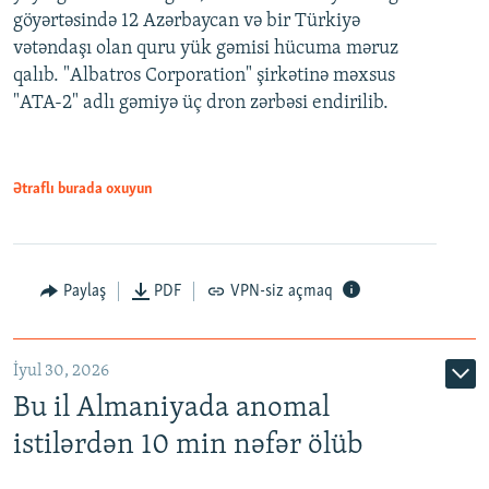
göyərtəsində 12 Azərbaycan və bir Türkiyə
vətəndaşı olan quru yük gəmisi hücuma məruz
qalıb. "Albatros Corporation" şirkətinə məxsus
"ATA-2" adlı gəmiyə üç dron zərbəsi endirilib.
Ətraflı burada oxuyun
Paylaş
PDF
VPN-siz açmaq
İyul 30, 2026
Bu il Almaniyada anomal
istilərdən 10 min nəfər ölüb