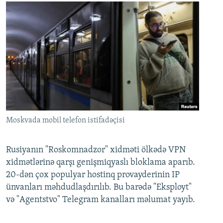
Moskvada mobil telefon istifadəçisi
Rusiyanın "Roskomnadzor" xidməti ölkədə VPN
xidmətlərinə qarşı genişmiqyaslı bloklama aparıb.
20-dən çox populyar hostinq provayderinin IP
ünvanları məhdudlaşdırılıb. Bu barədə "Eksployt"
və "Agentstvo" Telegram kanalları məlumat yayıb.