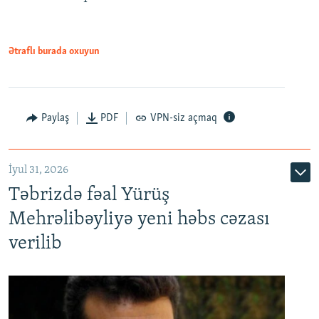
Ətraflı burada oxuyun
Paylaş
PDF
VPN-siz açmaq
İyul 31, 2026
Təbrizdə fəal Yürüş
Mehrəlibəyliyə yeni həbs cəzası
verilib