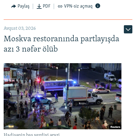
Paylaş
PDF
VPN-siz açmaq
Avqust 03, 2026
Moskva restoranında partlayışda
azı 3 nəfər ölüb
Hadisənin baş verdiyi ərazi