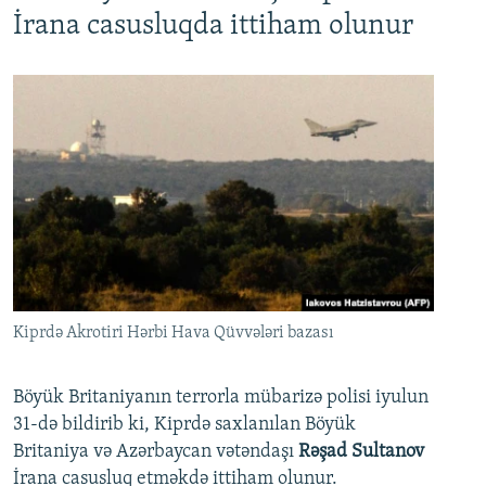
İrana casusluqda ittiham olunur
Kiprdə Akrotiri Hərbi Hava Qüvvələri bazası
Böyük Britaniyanın terrorla mübarizə polisi iyulun
31-də bildirib ki, Kiprdə saxlanılan Böyük
Britaniya və Azərbaycan vətəndaşı
Rəşad Sultanov
İrana casusluq etməkdə ittiham olunur.