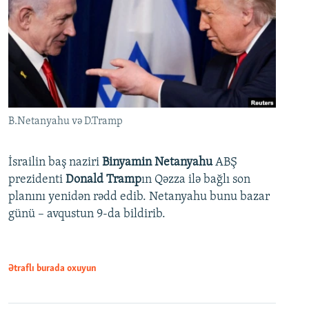
B.Netanyahu və D.Tramp
İsrailin baş naziri
Binyamin Netanyahu
ABŞ
prezidenti
Donald Tramp
ın Qəzza ilə bağlı son
planını yenidən rədd edib. Netanyahu bunu bazar
günü – avqustun 9-da bildirib.
Ətraflı burada oxuyun