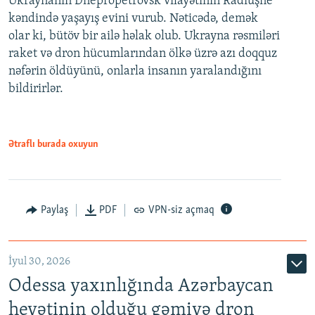
Ukraynanın Dnepropetrovsk vilayətinin Radiuşne
kəndində yaşayış evini vurub. Nəticədə, demək
olar ki, bütöv bir ailə həlak olub. Ukrayna rəsmiləri
raket və dron hücumlarından ölkə üzrə azı doqquz
nəfərin öldüyünü, onlarla insanın yaralandığını
bildirirlər.
Ətraflı burada oxuyun
Paylaş
PDF
VPN-siz açmaq
İyul 30, 2026
Odessa yaxınlığında Azərbaycan
heyətinin olduğu gəmiyə dron