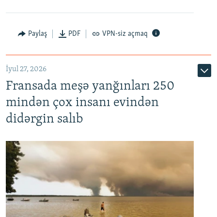
Paylaş
PDF
VPN-siz açmaq
İyul 27, 2026
Fransada meşə yanğınları 250
mindən çox insanı evindən
didərgin salıb