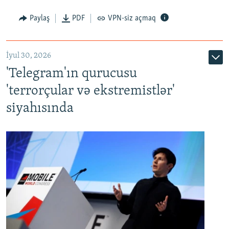
Paylaş
PDF
VPN-siz açmaq
İyul 30, 2026
'Telegram'ın qurucusu
'terrorçular və ekstremistlər'
siyahısında