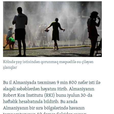
Kölndə yay istisindən qorunmaq məqsədilə su çiləyən
şlanqlar
Bu il Almaniyada təxminən 9 min 800 nəfər isti ilə
əlaqəli səbəblərdən həyatını itirib. Almaniyanın
Robert Kox İnstitutu (RKI) bunu iyulun 30-da
həftəlik hesabatında bildirib. Bu arada
Almaniyanın bir sıra bölgələrində havanın