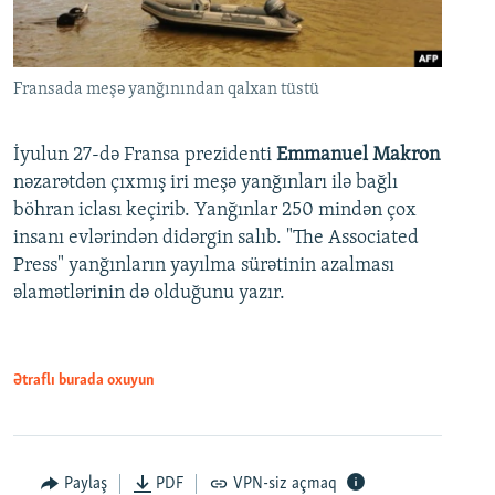
Fransada meşə yanğınından qalxan tüstü
İyulun 27-də Fransa prezidenti
Emmanuel Makron
nəzarətdən çıxmış iri meşə yanğınları ilə bağlı
böhran iclası keçirib. Yanğınlar 250 mindən çox
insanı evlərindən didərgin salıb. "The Associated
Press" yanğınların yayılma sürətinin azalması
əlamətlərinin də olduğunu yazır.
Ətraflı burada oxuyun
Paylaş
PDF
VPN-siz açmaq