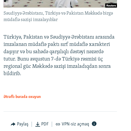
Səudiyyə Ərəbistanı, Türkiyə və Pakistan Məkkədə birgə
müdafiə sazişi imzalayıblar
Türkiyə, Pakistan və Səudiyyə Ərəbistanı arasında
imzalanan müdafiə paktı sırf müdafiə xarakteri
daşıyır və bu sahədə qarşılıqlı dəstəyi nəzərdə
tutur. Bunu avqustun 7-də Türkiyə rəsmisi üç
regional güc Məkkədə sazişi imzaladıqdan sonra
bildirib.
Ətraflı burada oxuyun
Paylaş
PDF
VPN-siz açmaq