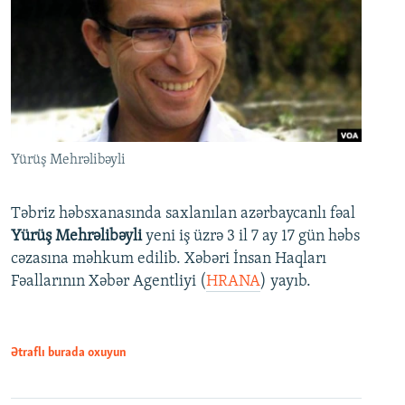
Yürüş Mehrəlibəyli
Təbriz həbsxanasında saxlanılan azərbaycanlı fəal
Yürüş Mehrəlibəyli
yeni iş üzrə 3 il 7 ay 17 gün həbs
cəzasına məhkum edilib. Xəbəri İnsan Haqları
Fəallarının Xəbər Agentliyi (
HRANA
) yayıb.
Ətraflı burada oxuyun