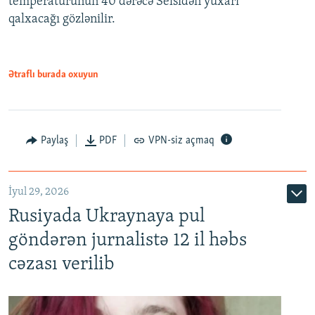
temperaturunun 40 dərəcə Selsidən yuxarı
qalxacağı gözlənilir.
Ətraflı burada oxuyun
Paylaş
PDF
VPN-siz açmaq
İyul 29, 2026
Rusiyada Ukraynaya pul
göndərən jurnalistə 12 il həbs
cəzası verilib