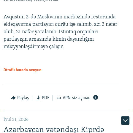
Avqustun 2-də Moskvanın mərkəzində restoranda
əldəqayırma partlayıcı qurğu işə salınıb, azı 3 nəfər
ölüb, 21 nəfər yaralanıb. İstintaq orqanları
partlayışın arxasında kimin dayandığını
müəyyənləşdirməyə çalışır.
Ətraflı burada oxuyun
Paylaş
PDF
VPN-siz açmaq
İyul 31, 2026
Azərbaycan vətəndaşı Kiprdə