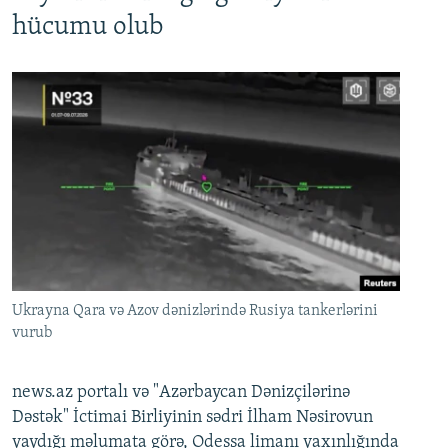
hücumu olub
Ukrayna Qara və Azov dənizlərində Rusiya tankerlərini
vurub
news.az portalı və "Azərbaycan Dənizçilərinə
Dəstək" İctimai Birliyinin sədri İlham Nəsirovun
yaydığı məlumata görə, Odessa limanı yaxınlığında