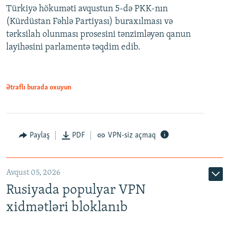
Türkiyə hökuməti avqustun 5-də PKK-nın
360p
(Kürdüstan Fəhlə Partiyası) buraxılması və
480p
Auto
240p
360p
480p
tərksilah olunması prosesini tənzimləyən qanun
720p
layihəsini parlamentə təqdim edib.
720p
1080p
1080p
Ətraflı burada oxuyun
Paylaş
PDF
VPN-siz açmaq
Avqust 05, 2026
Rusiyada populyar VPN
xidmətləri bloklanıb