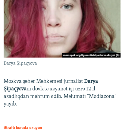
Darya Şipaçyova
Moskva şəhər Məhkəməsi jurnalist
Darya
Şipaçyova
nı dövlətə xəyanət işi üzrə 12 il
azadlıqdan məhrum edib. Məlumatı "Mediazona"
yayıb.
Ətraflı burada oxuyun