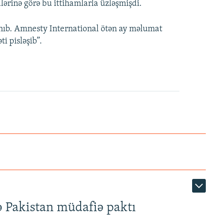
ərinə görə bu ittihamlarla üzləşmişdi.
ıb. Amnesty International ötən ay məlumat
i pisləşib”.
ə Pakistan müdafiə paktı