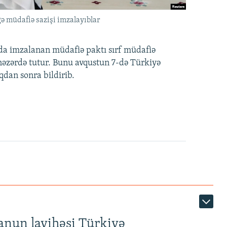
ə müdafiə sazişi imzalayıblar
nda imzalanan müdafiə paktı sırf müdafiə
i nəzərdə tutur. Bunu avqustun 7-də Türkiyə
qdan sonra bildirib.
anun layihəsi Türkiyə