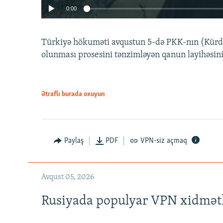
0:00
Türkiyə hökuməti avqustun 5-də PKK-nın (Kürdüs
olunması prosesini tənzimləyən qanun layihəsin
Ətraflı burada oxuyun
Auto
240p
720p
Paylaş
PDF
VPN-siz açmaq
Avqust 05, 2026
Rusiyada populyar VPN xidmətl