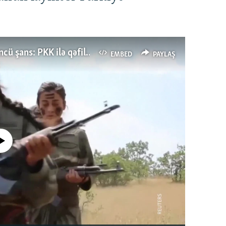
Türkiyənin dönüş nöqtəsi, ya Ərdoğana üçüncü şans: PKK ilə qəfil barışıq nə deməkdir?
EMBED
PAYLAŞ
currently available