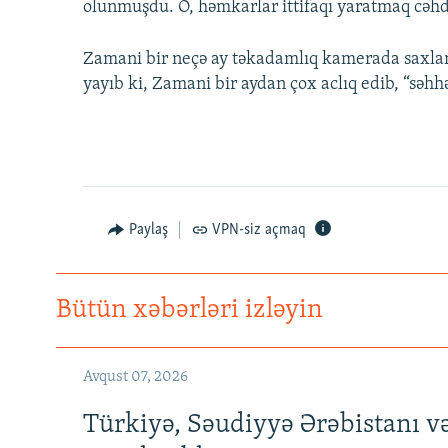
olunmuşdu. O, həmkarlar ittifaqı yaratmaq cəhdl
Zamani bir neçə ay təkadamlıq kamerada saxlan
yayıb ki, Zamani bir aydan çox aclıq edib, “səhhət
Paylaş
VPN-siz açmaq
Bütün xəbərləri izləyin
Avqust 07, 2026
Türkiyə, Səudiyyə Ərəbistanı v