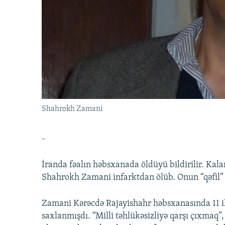
İNFOQRAFIKA
AZƏRBAYCAN ƏDƏBIYYATI KITABXANASI
MISSIYAMIZ
KARIKATURA
İSLAM VƏ DEMOKRATIYA
PEŞƏ ETIKASI VƏ JURNALISTIKA
STANDARTLARIMIZ
İZ - MƏDƏNIYYƏT PROQRAMI
MATERIALLARIMIZDAN ISTIFADƏ
AZADLIQRADIOSU MOBIL TELEFONUNUZDA
BIZIMLƏ ƏLAQƏ
XƏBƏR BÜLLETENLƏRIMIZ
Shahrokh Zamani
-
İranda fəalın həbsxanada öldüyü bildirilir. Kala
Shahrokh Zamani infarktdan ölüb. Onun “qəfil” ö
Zamani Kərəcdə Rajayishahr həbsxanasında 11 ill
saxlanmışdı. “Milli təhlükəsizliyə qarşı çıxmaq”