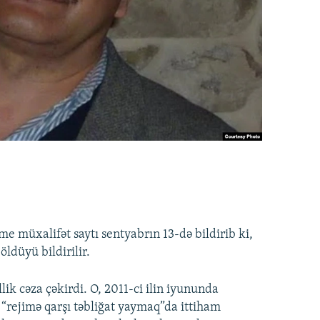
me müxalifət saytı sentyabrın 13-də bildirib ki,
ldüyü bildirilir.
ik cəza çəkirdi. O, 2011-ci ilin iyununda
, “rejimə qarşı təbliğat yaymaq”da ittiham