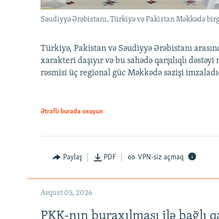
Səudiyyə Ərəbistanı, Türkiyə və Pakistan Məkkədə birg
Türkiyə, Pakistan və Səudiyyə Ərəbistanı arası
xarakteri daşıyır və bu sahədə qarşılıqlı dəstəy
rəsmisi üç regional güc Məkkədə sazişi imzaladı
Ətraflı burada oxuyun
Paylaş
PDF
VPN-siz açmaq
Avqust 05, 2026
PKK-nın buraxılması ilə bağlı q