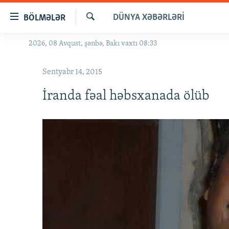
Keçid
DÜNYA XƏBƏRLƏRI
BÖLMƏLƏR
linkləri
Axtar
Əsas
2026, 08 Avqust, şənbə, Bakı vaxtı 08:33
GÜNDƏM
məzmuna
#İZAHLA
qayıt
Sentyabr 14, 2015
Əsas
KORRUPSIOMETR
naviqasiyaya
İranda fəal həbsxanada ölüb
#ƏSLINDƏ
qayıt
Axtarışa
FƏRQƏ BAX
keç
QANUNI DOĞRU
ARAŞDIRMA
MULTIMEDIA
RADIO ARXIV
VIDEO
HAQQIMIZDA
FOTOQALEREYA
OXU ZALI