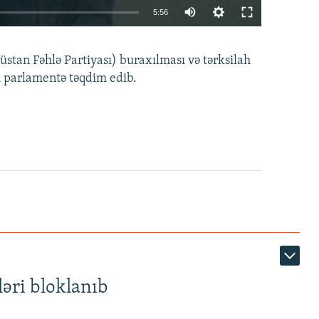
Auto
5:56
240p
EMBED
PAYLAŞ
tan Fəhlə Partiyası) buraxılması və tərksilah
360p
i parlamentə təqdim edib.
480p
720p
1080p
360p
480p
1080p
əri bloklanıb