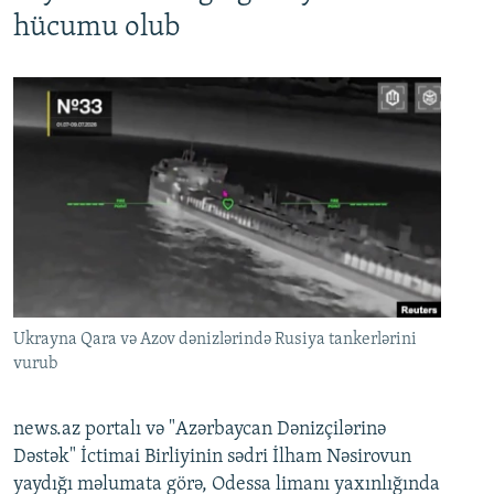
hücumu olub
Ukrayna Qara və Azov dənizlərində Rusiya tankerlərini
vurub
news.az portalı və "Azərbaycan Dənizçilərinə
Dəstək" İctimai Birliyinin sədri İlham Nəsirovun
yaydığı məlumata görə, Odessa limanı yaxınlığında