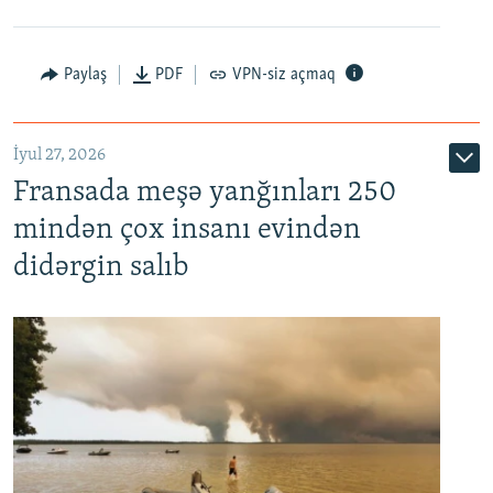
Paylaş
PDF
VPN-siz açmaq
İyul 27, 2026
Fransada meşə yanğınları 250
mindən çox insanı evindən
didərgin salıb