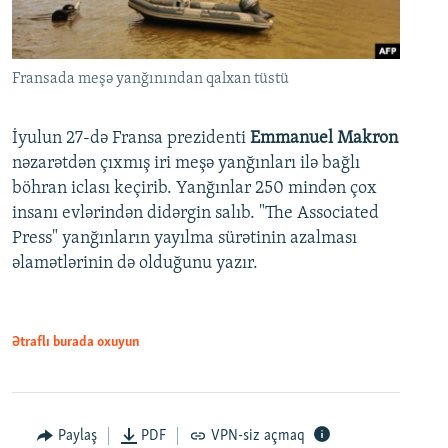
Fransada meşə yanğınından qalxan tüstü
İyulun 27-də Fransa prezidenti
Emmanuel Makron
nəzarətdən çıxmış iri meşə yanğınları ilə bağlı
böhran iclası keçirib. Yanğınlar 250 mindən çox
insanı evlərindən didərgin salıb. "The Associated
Press" yanğınların yayılma sürətinin azalması
əlamətlərinin də olduğunu yazır.
Ətraflı burada oxuyun
Paylaş
PDF
VPN-siz açmaq