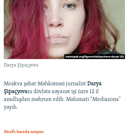
Darya Şipaçyova
Moskva şəhər Məhkəməsi jurnalist
Darya
Şipaçyova
nı dövlətə xəyanət işi üzrə 12 il
azadlıqdan məhrum edib. Məlumatı "Mediazona"
yayıb.
Ətraflı burada oxuyun