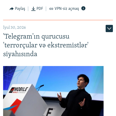
Paylaş
PDF
VPN-siz açmaq
İyul 30, 2026
'Telegram'ın qurucusu
'terrorçular və ekstremistlər'
siyahısında