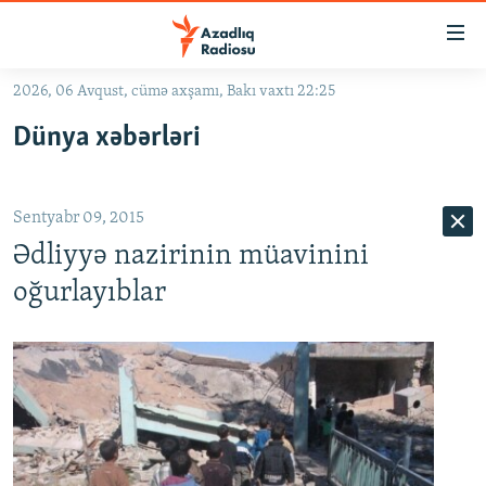
Keçid
linkləri
Əsas
2026, 06 Avqust, cümə axşamı, Bakı vaxtı 22:25
məzmuna
GÜNDƏM
Dünya xəbərləri
qayıt
#İZAHLA
Əsas
KORRUPSIOMETR
naviqasiyaya
Sentyabr 09, 2015
qayıt
#ƏSLINDƏ
Axtarışa
Ədliyyə nazirinin müavinini
FƏRQƏ BAX
keç
oğurlayıblar
QANUNI DOĞRU
ARAŞDIRMA
MULTIMEDIA
RADIO ARXIV
VIDEO
HAQQIMIZDA
FOTOQALEREYA
OXU ZALI