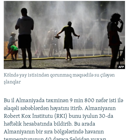
Kölndə yay istisindən qorunmaq məqsədilə su çiləyən
şlanqlar
Bu il Almaniyada təxminən 9 min 800 nəfər isti ilə
əlaqəli səbəblərdən həyatını itirib. Almaniyanın
Robert Kox İnstitutu (RKI) bunu iyulun 30-da
həftəlik hesabatında bildirib. Bu arada
Almaniyanın bir sıra bölgələrində havanın
temperaturunun 40 dərəcə Selsidən yuxarı