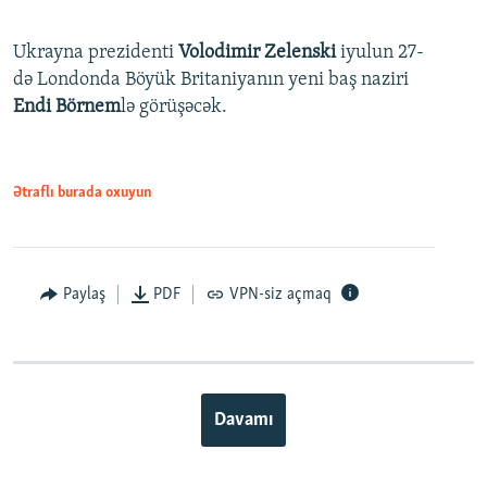
Ukrayna prezidenti
Volodimir Zelenski
iyulun 27-
də Londonda Böyük Britaniyanın yeni baş naziri
Endi Börnem
lə görüşəcək.
Ətraflı burada oxuyun
Paylaş
PDF
VPN-siz açmaq
Davamı