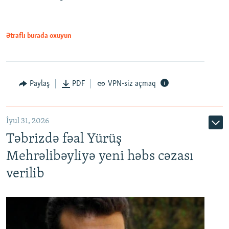
Ətraflı burada oxuyun
Paylaş
PDF
VPN-siz açmaq
İyul 31, 2026
Təbrizdə fəal Yürüş
Mehrəlibəyliyə yeni həbs cəzası
verilib