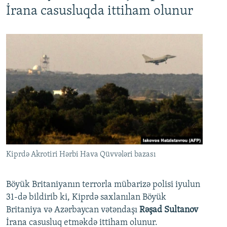
İrana casusluqda ittiham olunur
Kiprdə Akrotiri Hərbi Hava Qüvvələri bazası
Böyük Britaniyanın terrorla mübarizə polisi iyulun
31-də bildirib ki, Kiprdə saxlanılan Böyük
Britaniya və Azərbaycan vətəndaşı
Rəşad Sultanov
İrana casusluq etməkdə ittiham olunur.