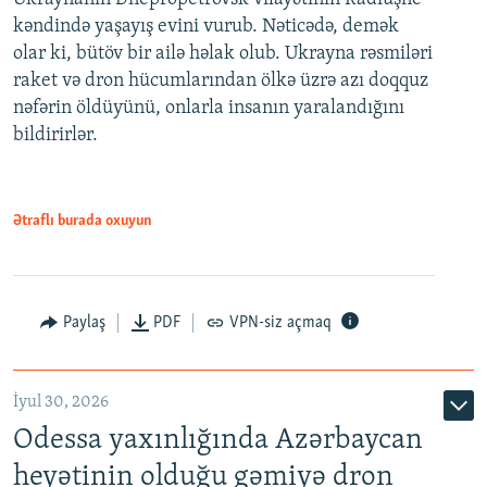
kəndində yaşayış evini vurub. Nəticədə, demək
olar ki, bütöv bir ailə həlak olub. Ukrayna rəsmiləri
raket və dron hücumlarından ölkə üzrə azı doqquz
nəfərin öldüyünü, onlarla insanın yaralandığını
bildirirlər.
Ətraflı burada oxuyun
Paylaş
PDF
VPN-siz açmaq
İyul 30, 2026
Odessa yaxınlığında Azərbaycan
heyətinin olduğu gəmiyə dron