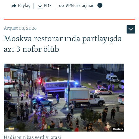
Paylaş
PDF
VPN-siz açmaq
Avqust 03, 2026
Moskva restoranında partlayışda
azı 3 nəfər ölüb
Hadisənin baş verdiyi ərazi