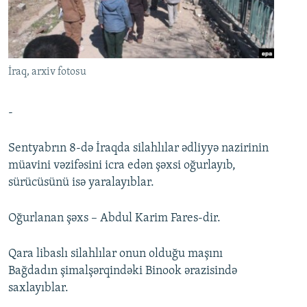
İNFOQRAFIKA
AZƏRBAYCAN ƏDƏBIYYATI KITABXANASI
MISSIYAMIZ
BIZI IZLƏ
KARIKATURA
İSLAM VƏ DEMOKRATIYA
PEŞƏ ETIKASI VƏ JURNALISTIKA STANDARTLARIMIZ
İZ - MƏDƏNIYYƏT PROQRAMI
MATERIALLARIMIZDAN ISTIFADƏ
İraq, arxiv fotosu
AZADLIQRADIOSU MOBIL TELEFONUNUZDA
RFE/RL-in bütün saytları
BIZIMLƏ ƏLAQƏ
-
XƏBƏR BÜLLETENLƏRIMIZ
Sentyabrın 8-də İraqda silahlılar ədliyyə nazirinin
müavini vəzifəsini icra edən şəxsi oğurlayıb,
sürücüsünü isə yaralayıblar.
Oğurlanan şəxs – Abdul Karim Fares-dir.
Qara libaslı silahlılar onun olduğu maşını
Bağdadın şimalşərqindəki Binook ərazisində
saxlayıblar.