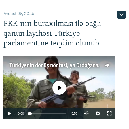
Avqust 05, 2026
PKK-nın buraxılması ilə bağlı
qanun layihəsi Türkiyə
parlamentinə təqdim olunub
Türkiyənin dönüş nöqtəsi, ya Ərdoğana üçüncü şans: PKK ilə qəfil barışıq nə deməkdir?
No media source currently available
Auto
0:00
5:56
240p