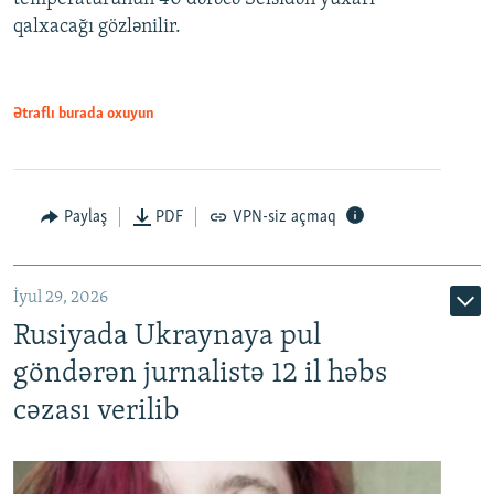
qalxacağı gözlənilir.
Ətraflı burada oxuyun
Paylaş
PDF
VPN-siz açmaq
İyul 29, 2026
Rusiyada Ukraynaya pul
göndərən jurnalistə 12 il həbs
cəzası verilib