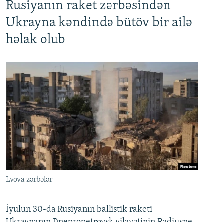
Rusiyanın raket zərbəsindən
Ukrayna kəndində bütöv bir ailə
həlak olub
Lvova zərbələr
İyulun 30-da Rusiyanın ballistik raketi
Ukraynanın Dnepropetrovsk vilayətinin Radiuşne