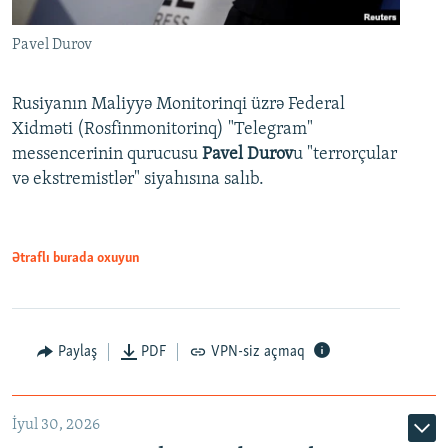
Pavel Durov
Rusiyanın Maliyyə Monitorinqi üzrə Federal
Xidməti (Rosfinmonitorinq) "Telegram"
messencerinin qurucusu
Pavel Durov
u "terrorçular
və ekstremistlər" siyahısına salıb.
Ətraflı burada oxuyun
Paylaş
PDF
VPN-siz açmaq
İyul 30, 2026