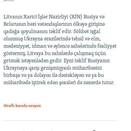
Litvanın Xarici İşlər Nazirliyi (XİN) Rusiya və
Belarusun bəzi vətəndaşlarının ölkəyə girişinə
qadağa qoyulmasını təklif edir. Söhbət işğal
olunmuş Ukrayna ərazilərində təhsil və elm,
mədəniyyət, idman və əyləncə sahələrində fəaliyyət
göstərmiş, Litvaya bu sahələrdə çalışmaq üçün
getmək istəyənlədən gedir. Eyni təklif Rusiyanın
Ukraynaya qarşı genişmiqyaslı müharibəsini
birbaşa və ya dolayısı ilə dəstəkləyən və ya bu
müharibədə iştirak edən şəxsləri də nəzərdə tutur.
Ətraflı burada oxuyun