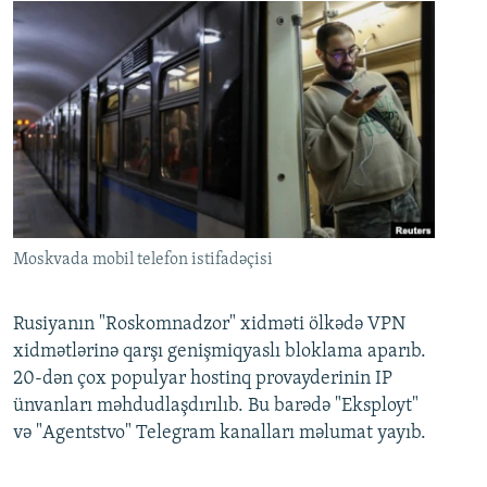
Moskvada mobil telefon istifadəçisi
Rusiyanın "Roskomnadzor" xidməti ölkədə VPN
xidmətlərinə qarşı genişmiqyaslı bloklama aparıb.
20-dən çox populyar hostinq provayderinin IP
ünvanları məhdudlaşdırılıb. Bu barədə "Eksployt"
və "Agentstvo" Telegram kanalları məlumat yayıb.