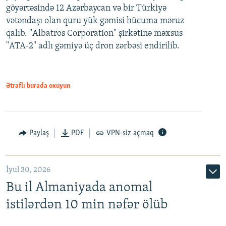
göyərtəsində 12 Azərbaycan və bir Türkiyə
vətəndaşı olan quru yük gəmisi hücuma məruz
qalıb. "Albatros Corporation" şirkətinə məxsus
"ATA-2" adlı gəmiyə üç dron zərbəsi endirilib.
Ətraflı burada oxuyun
Paylaş
PDF
VPN-siz açmaq
İyul 30, 2026
Bu il Almaniyada anomal
istilərdən 10 min nəfər ölüb