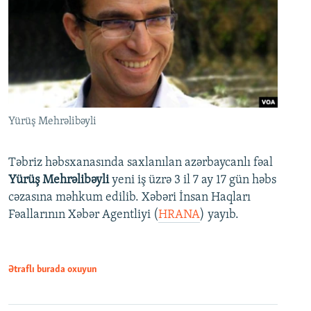
Yürüş Mehrəlibəyli
Təbriz həbsxanasında saxlanılan azərbaycanlı fəal
Yürüş Mehrəlibəyli
yeni iş üzrə 3 il 7 ay 17 gün həbs
cəzasına məhkum edilib. Xəbəri İnsan Haqları
Fəallarının Xəbər Agentliyi (
HRANA
) yayıb.
Ətraflı burada oxuyun