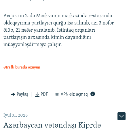
Avqustun 2-də Moskvanın mərkəzində restoranda
əldəqayırma partlayıcı qurğu işə salınıb, azı 3 nəfər
ölüb, 21 nəfər yaralanıb. İstintaq orqanları
partlayışın arxasında kimin dayandığını
müəyyənləşdirməyə çalışır.
Ətraflı burada oxuyun
Paylaş
PDF
VPN-siz açmaq
İyul 31, 2026
Azərbaycan vətəndaşı Kiprdə