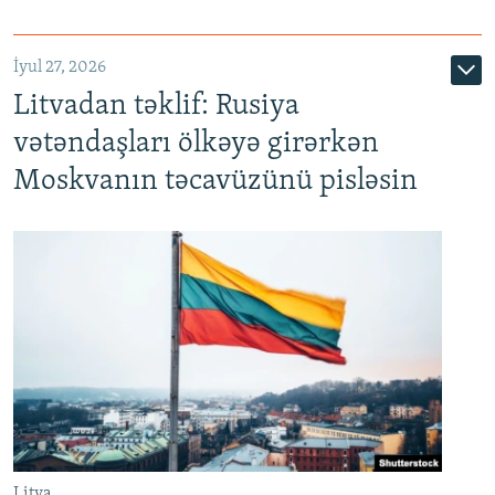
İyul 27, 2026
Litvadan təklif: Rusiya
vətəndaşları ölkəyə girərkən
Moskvanın təcavüzünü pisləsin
Litva