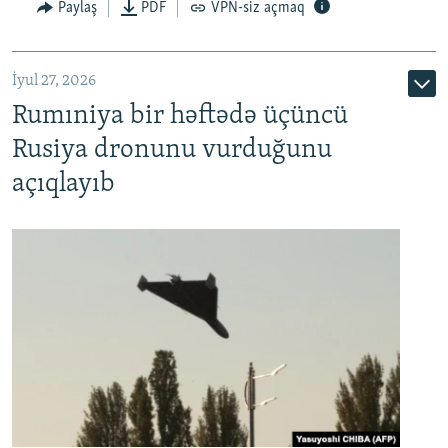
Paylaş
PDF
VPN-siz açmaq
İyul 27, 2026
Rumıniya bir həftədə üçüncü
Rusiya dronunu vurduğunu
açıqlayıb