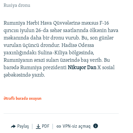
Rusiya dronu
Rumıniya Hərbi Hava Qüvvələrinə məxsus F-16
qırıcısı iyulun 26-da səhər saatlarında ölkənin hava
məkanında daha bir dronu vurub. Bu, son günlər
vurulan üçüncü drondur. Hadisə Odessa
yaxınlığındakı Sulina-Kiliya bölgəsində,
Rumıniyanın ərazi suları üzərində baş verib. Bu
barədə Rumıniya prezidenti
Nikuşor Dan
X sosial
şəbəkəsində yazıb.
Ətraflı burada oxuyun
Paylaş
PDF
VPN-siz açmaq