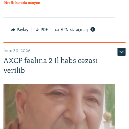
Ətraflı burada oxuyun
Paylaş
PDF
VPN-siz açmaq
İyun 30, 2026
AXCP fəalına 2 il həbs cəzası
verilib