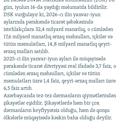
Bu barədə Dövlət Statistika Komitəsinin (DSK) bu
720p
1080p
gün, iyulun 16-da yaydığı məlumatda bildirilir.
1080p
DSK vurğulayır ki, 2026-cı ilin yanvar-iyun
aylarında pərakəndə ticarət şəbəkəsində
istehlakçılara 32,4 milyard manatlıq, o cümlədən
17,6 milyard manatlıq ərzaq məhsulları, içkilər və
tütün məmulatları, 14,8 milyard manatlıq qeyri-
ərzaq malları satılıb.
2025-ci ilin yanvar-iyun ayları ilə müqayisədə
pərakəndə ticarət dövriyyəsi real ifadədə 3,7 faiz, o
cümlədən ərzaq məhsulları, içkilər və tütün
məmulatları üzrə 1,4 faiz, qeyri-ərzaq malları üzrə
6,5 faiz artıb.
Azərbaycanda tez-tez dərmanların qiymətlərindən
şikayətlər eşidilir. Şikayətlərdə həm bir çox
dərmanların keyfiyyətsiz olduğu, həm də qonşu
ölkələrlə müqayisədə kəskin baha olduğu deyilir.