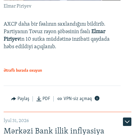
Elmar Piriyev
AXCP daha bir fəalının saxlandığını bildirib.
Partiyanın Tovuz rayon şöbəsinin fəalı
Elmar
Piriyev
in 10 sutka müddətinə inzibati qaydada
həbs edildiyi açıqlanıb.
Ətraflı burada oxuyun
Paylaş
PDF
VPN-siz açmaq
İyul 31, 2026
Mərkəzi Bank illik inflyasiya