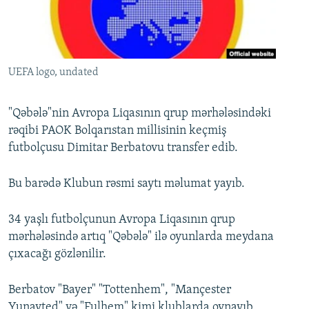
İNFOQRAFIKA
AZƏRBAYCAN ƏDƏBIYYATI KITABXANASI
MISSIYAMIZ
BIZI IZLƏ
KARIKATURA
İSLAM VƏ DEMOKRATIYA
PEŞƏ ETIKASI VƏ JURNALISTIKA STANDARTLARIMIZ
İZ - MƏDƏNIYYƏT PROQRAMI
MATERIALLARIMIZDAN ISTIFADƏ
UEFA logo, undated
AZADLIQRADIOSU MOBIL TELEFONUNUZDA
RFE/RL-in bütün saytları
BIZIMLƏ ƏLAQƏ
"Qəbələ"nin Avropa Liqasının qrup mərhələsindəki
rəqibi PAOK Bolqarıstan millisinin keçmiş
XƏBƏR BÜLLETENLƏRIMIZ
futbolçusu Dimitar Berbatovu transfer edib.
Bu barədə Klubun rəsmi saytı məlumat yayıb.
34 yaşlı futbolçunun Avropa Liqasının qrup
mərhələsində artıq "Qəbələ" ilə oyunlarda meydana
çıxacağı gözlənilir.
Berbatov "Bayer" "Tottenhem", "Mançester
Yunayted" və "Fulhem" kimi klublarda oynayıb.