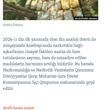
Arxiv fotosu
2026-cı ilin ilk yarısında ötən ilin analoji dövrü ilə
müqayisədə Azərbaycanda narkotiklə bağlı
aşkarlanan cinayət faktları azalsa da həm
tutulanların sayının, həm də müsadirə edilən
maddələrin həcminin artdığı bildirilir. Bu barədə
Narkomanlığa və Narkotik Vasitələrin Qanunsuz
Dövriyyəsinə Qarşı Mübarizə üzrə Dövlət
Komissiyasının İşçi Qrupunun məlumatında qeyd
edilir.
Ətraflı burada oxuyun