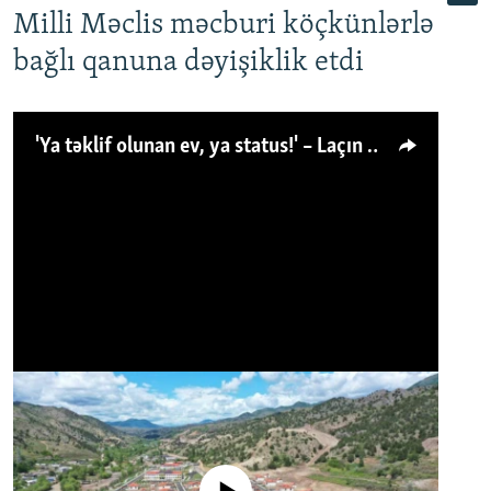
Milli Məclis məcburi köçkünlərlə
bağlı qanuna dəyişiklik etdi
'Ya təklif olunan ev, ya status!' – Laçın köçkünü: 'Laçından başqa heç hara!'