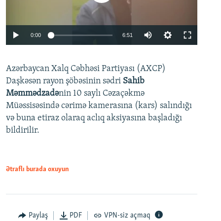
Auto
0:00
6:51
240p
Azərbaycan Xalq Cəbhəsi Partiyası (AXCP)
360p
Daşkəsən rayon şöbəsinin sədri
Sahib
480p
Auto
240p
360p
480p
Məmmədzadə
nin 10 saylı Cəzaçəkmə
720p
Müəssisəsində cərimə kamerasına (kars) salındığı
720p
1080p
və buna etiraz olaraq aclıq aksiyasına başladığı
1080p
bildirilir.
Ətraflı burada oxuyun
Paylaş
PDF
VPN-siz açmaq