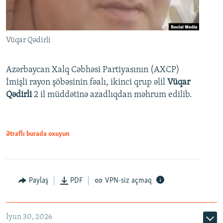
Vüqar Qədirli
Azərbaycan Xalq Cəbhəsi Partiyasının (AXCP)
İmişli rayon şöbəsinin fəalı, ikinci qrup əlil
Vüqar
Qədirli
2 il müddətinə azadlıqdan məhrum edilib.
Ətraflı burada oxuyun
Paylaş
PDF
VPN-siz açmaq
İyun 30, 2026