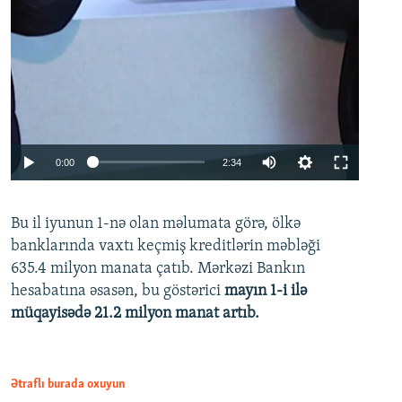
Auto
0:00
2:34
240p
Bu il iyunun 1-nə olan məlumata görə, ölkə
360p
banklarında vaxtı keçmiş kreditlərin məbləği
480p
635.4 milyon manata çatıb. Mərkəzi Bankın
720p
hesabatına əsasən, bu göstərici
mayın 1-i ilə
müqayisədə 21.2 milyon manat artıb.
1080p
Ətraflı burada oxuyun