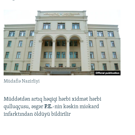
Müdafiə Nazirliyi
Müddətdən artıq həqiqi hərbi xidmət hərbi
qulluqçusu, əsgər
P.E.
-nin kəskin miokard
infarktından öldüyü bildirilir