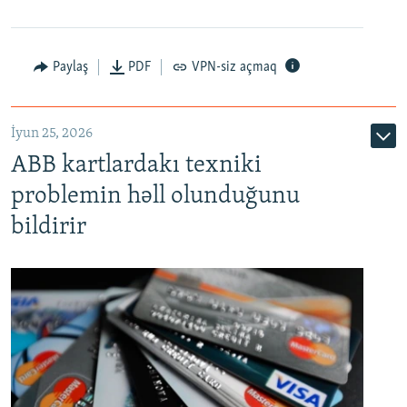
Auto
240p
360p
480p
Paylaş
PDF
VPN-siz açmaq
720p
1080p
İyun 25, 2026
ABB kartlardakı texniki
problemin həll olunduğunu
bildirir