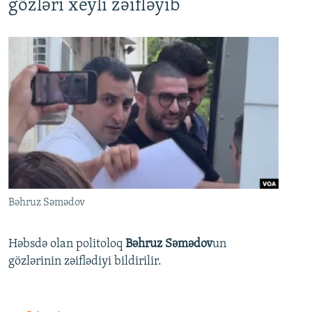
gözləri xeyli zəifləyib
Bəhruz Səmədov
Həbsdə olan politoloq
Bəhruz Səmədov
un
gözlərinin zəiflədiyi bildirilir.