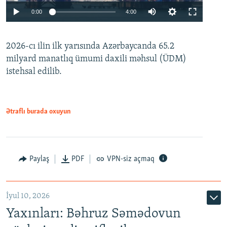
Auto
0:00
4:00
240p
2026-cı ilin ilk yarısında Azərbaycanda 65.2
360p
milyard manatlıq ümumi daxili məhsul (ÜDM)
480p
Auto
240p
360p
480p
istehsal edilib.
720p
720p
1080p
1080p
Ətraflı burada oxuyun
Paylaş
PDF
VPN-siz açmaq
İyul 10, 2026
Yaxınları: Bəhruz Səmədovun