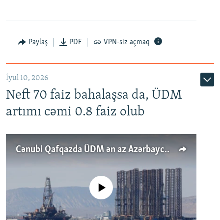
Paylaş
PDF
VPN-siz açmaq
İyul 10, 2026
Neft 70 faiz bahalaşsa da, ÜDM
artımı cəmi 0.8 faiz olub
Cənubi Qafqazda ÜDM ən az Azərbaycanda artır: Qonşuları niyə Bakını qabaqlaya bilir?
No media source currently available