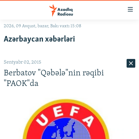
Keçid
linkləri
Əsas
2026, 09 Avqust, bazar, Bakı vaxtı 15:08
məzmuna
GÜNDƏM
Azərbaycan xəbərləri
qayıt
#İZAHLA
Əsas
KORRUPSIOMETR
naviqasiyaya
Sentyabr 02, 2015
qayıt
#ƏSLINDƏ
Axtarışa
Berbatov "Qəbələ"nin rəqibi
FƏRQƏ BAX
keç
"PAOK"da
QANUNI DOĞRU
ARAŞDIRMA
MULTIMEDIA
RADIO ARXIV
VIDEO
HAQQIMIZDA
FOTOQALEREYA
OXU ZALI