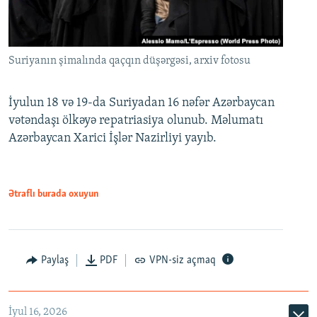
Suriyanın şimalında qaçqın düşərgəsi, arxiv fotosu
İyulun 18 və 19-da Suriyadan 16 nəfər Azərbaycan
vətəndaşı ölkəyə repatriasiya olunub. Məlumatı
Azərbaycan Xarici İşlər Nazirliyi yayıb.
Ətraflı burada oxuyun
Paylaş
PDF
VPN-siz açmaq
İyul 16, 2026