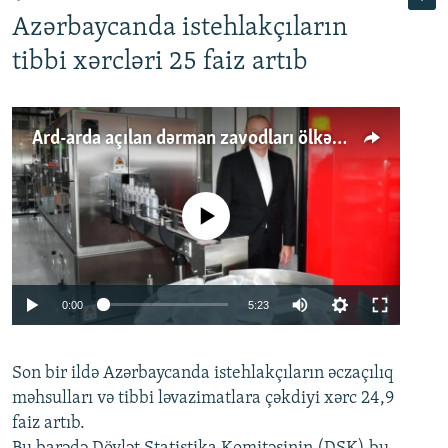
Azərbaycanda istehlakçıların
tibbi xərcləri 25 faiz artıb
Ard-arda açılan dərman zavodları ölkənin tələbatını ödəyirmi?
No media source currently available
Auto
0:00
5:23
240p
Son bir ildə Azərbaycanda istehlakçıların
360p
əczaçılıq
məhsulları və tibbi ləvazimatlara çəkdiyi xərc 24,9
480p
Auto
240p
360p
480p
faiz artıb.
720p