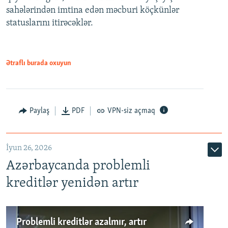
720p
sahələrindən imtina edən məcburi köçkünlər
statuslarını itirəcəklər.
1080p
Ətraflı burada oxuyun
Auto
240p
360p
480p
Paylaş
PDF
VPN-siz açmaq
720p
1080p
İyun 26, 2026
Azərbaycanda problemli
kreditlər yenidən artır
Problemli kreditlər azalmır, artır