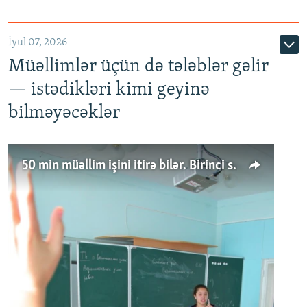
İyul 07, 2026
Müəllimlər üçün də tələblər gəlir
— istədikləri kimi geyinə
bilməyəcəklər
50 min müəllim işini itirə bilər. Birinci sinfə gedənlər azalır