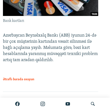
Bank kartları
Azərbaycan Beynəlxalq Bankı (ABB) iyunun 24-də
bir çox müştərinin kartından vəsait silinməsi ilə
bağlı açıqlama yayıb. Məlumata görə, bəzi kart
hesablarında yaranmış müvəqqəti texniki problem
artıq tam aradan qaldırılıb.
Ətraflı burada oxuyun
Paylaş
PDF
VPN-siz açmaq