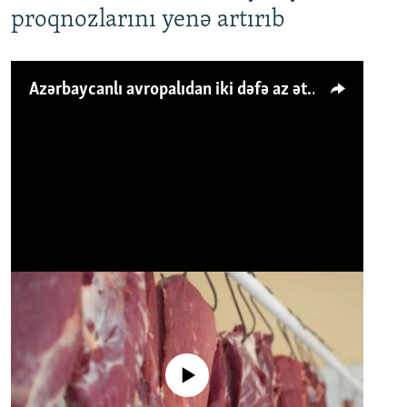
proqnozlarını yenə artırıb
Azərbaycanlı avropalıdan iki dəfə az ət yeyir, amma... 'Qiymət artımı qaçılmazdır'
No media source currently available