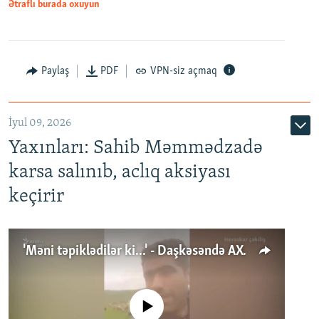
Ətraflı burada oxuyun
Paylaş
PDF
VPN-siz açmaq
İyul 09, 2026
Yaxınları: Sahib Məmmədzadə
karsa salınıb, aclıq aksiyası
keçirir
'Məni təpiklədilər ki...' - Daşkəsəndə AXCP fəalının yaxınları onun həbsinə etiraz edirlər
No media source currently available