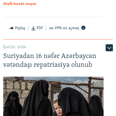
1080p
Ətraflı burada oxuyun
Paylaş
PDF
VPN-siz açmaq
İyul 20, 2026
Auto
240p
360p
480p
Suriyadan 16 nəfər Azərbaycan
720p
1080p
vətəndaşı repatriasiya olunub