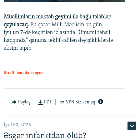
240p
Müəllimlərin məktəb geyimi ilə bağlı tələblər
360p
qoyulacaq.
Bu qərar Milli Məclisin bu gün —
480p
iyulun 7-də keçirilən iclasında "Ümumi təhsil
720p
haqqında" qanuna təklif edilən dəyişikliklərdə
əksini tapıb.
1080p
Ətraflı burada oxuyun
Auto
240p
360p
480p
Paylaş
PDF
VPN-siz açmaq
720p
1080p
İyul 03, 2026
Əsgər infarktdan ölüb?