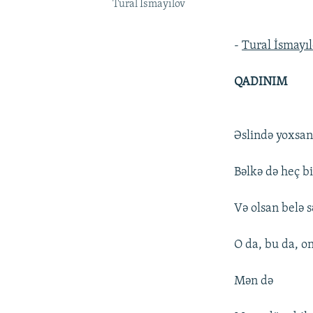
Tural İsmayılov
-
Tural İsmayı
QADINIM
Əslində yoxsa
Bəlkə də heç 
Və olsan belə 
O da, bu da, o
Mən də