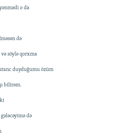
yənmədi o da
lməsən də
və söylə qorxma
utanc duyduğumu özüm
ı bilirəm.
ki
 gələcəyimə də
m