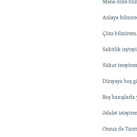
Mənə dözə bil
Anlaya bilmir
Çözə bilmirəm
Sakitlik isytəy
Sükut istəyirə
Dünyaya boş gö
Boş baxışlarla
Ədalət istəyirə
Onsuz da Tanr