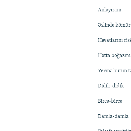
Anlayıram.
Əslində kömür
Həyatlarını ri
Hətta boğazıma
Yerinə bütün t
Didik-didik
Bircə-bircə
Damla-damla