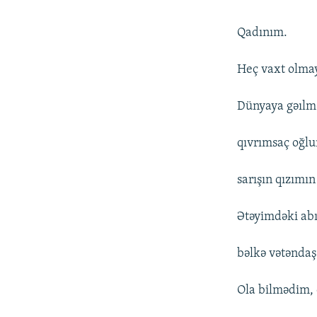
Qadınım.
Heç vaxt olma
Dünyaya gəılm
qıvrımsaç oğl
sarışın qızımın
Ətəyimdəki abı
bəlkə vətəndaş
Ola bilmədim,