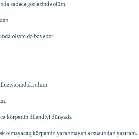
anda sadəcə gözlərində ölüm.
kdən
unda ölsəm də bəs edər
lluziyasındakı ahım
um.
aca körpənin diləndiyi dünyada
ərək olmayacaq körpəmin yaranmayan arzusundan yazıram.