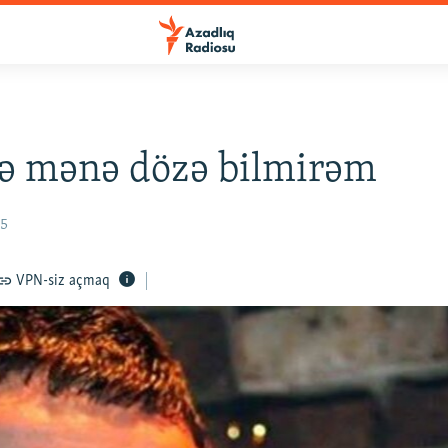
ə mənə dözə bilmirəm
15
VPN-siz açmaq