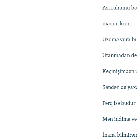
Asi ruhumu bə
mənim kimi.
Üzümə vura bi
Utanmadan de 
Keçmişimdən 
Səndən də yaxş
Fərq isə budur 
Mən indimə və
İnana bilmirə