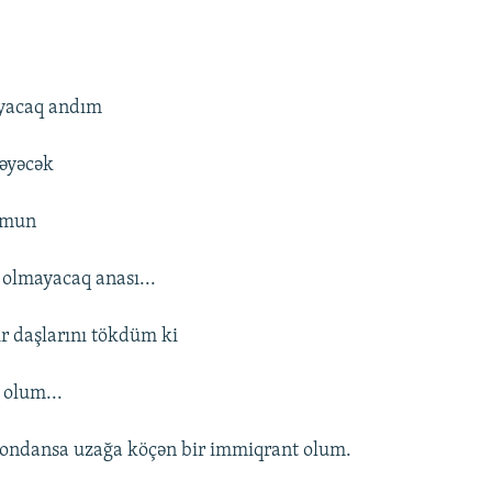
yacaq andım
əyəcək
umun
 olmayacaq anası...
r daşlarını tökdüm ki
 olum...
 ondansa uzağa köçən bir immiqrant olum.