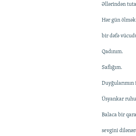
Əllərindən tut
Hər gün ölmə
bir dəfə vücud
Qadınım.
Saflığım.
Duyğularımın i
Üsyankar ruh
Balaca bir qar
sevgini dilən