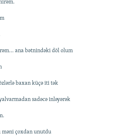
mirəm.
əm
.
irəm... ana bətnindəki döl olum
m
zlərlə baxan küçə iti tək
 yalvarmadan sadəcə inləyərək
m.
ı məni çoxdan unutdu