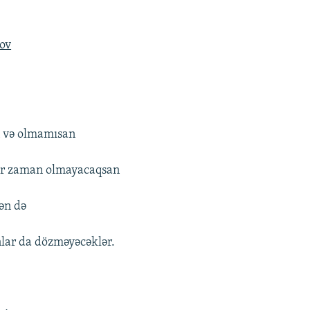
lov
n və olmamısan
bir zaman olmayacaqsan
sən də
nlar da dözməyəcəklər.