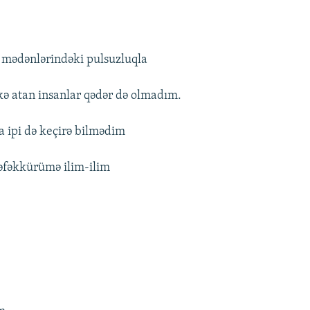
 mədənlərindəki pulsuzluqla
skə atan insanlar qədər də olmadım.
 ipi də keçirə bilmədim
əfəkkürümə ilim-ilim