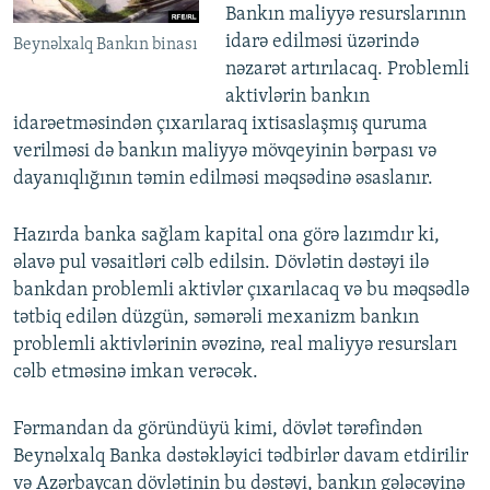
Bankın maliyyə resurslarının
idarə edilməsi üzərində
Beynəlxalq Bankın binası
nəzarət artırılacaq. Problemli
aktivlərin bankın
idarəetməsindən çıxarılaraq ixtisaslaşmış quruma
verilməsi də bankın maliyyə mövqeyinin bərpası və
dayanıqlığının təmin edilməsi məqsədinə əsaslanır.
Hazırda banka sağlam kapital ona görə lazımdır ki,
əlavə pul vəsaitləri cəlb edilsin. Dövlətin dəstəyi ilə
bankdan problemli aktivlər çıxarılacaq və bu məqsədlə
tətbiq edilən düzgün, səmərəli mexanizm bankın
problemli aktivlərinin əvəzinə, real maliyyə resursları
cəlb etməsinə imkan verəcək.
Fərmandan da göründüyü kimi, dövlət tərəfindən
Beynəlxalq Banka dəstəkləyici tədbirlər davam etdirilir
və Azərbaycan dövlətinin bu dəstəyi, bankın gələcəyinə