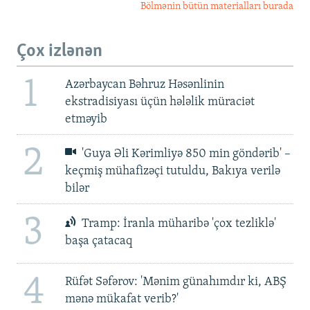
Bölmənin bütün materialları burada
Çox izlənən
1
Azərbaycan Bəhruz Həsənlinin
ekstradisiyası üçün hələlik müraciət
etməyib
2
'Guya Əli Kərimliyə 850 min göndərib' –
keçmiş mühafizəçi tutuldu, Bakıya verilə
bilər
3
Tramp: İranla müharibə 'çox tezliklə'
başa çatacaq
4
Rüfət Səfərov: 'Mənim günahımdır ki, ABŞ
mənə mükafat verib?'