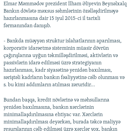
Elmar Məmmədov prezident İlham Əliyevin Beynəlxalq
Bankın dövlətə məxsus səhmlərinin özəlləşdirilməyə
hazırlanmasına dair 15 iyul 2015-ci il tarixli
fərmanından danışıb.
- Bankda müəyyən struktur islahatlarının aparılması,
korporativ idarəetmə sisteminin müasir dövrün
çağırışlarına uyğun təkmilləşdirilməsi, aktivlərin və
passivlərin idarə edilməsi üzrə strategiyanın
hazırlanması, kadr siyasətinə yenidən baxılması,
səriştəli kadrların bankın fəaliyyətinə cəlb olunması və
s. bu kimi addımların atılması zəruridir...
Bundan başqa, kredit növlərinə və məhsullarına
yenidən baxılmasına, bankın xərclərinin
minimallaşdırılmasına ehtiyac var. Xərclərin
minimallaşdırılması deyərkən, burada təkcə maliyyə
resurslarının cəlb edilməsi üzrə xərclər yox, bankın