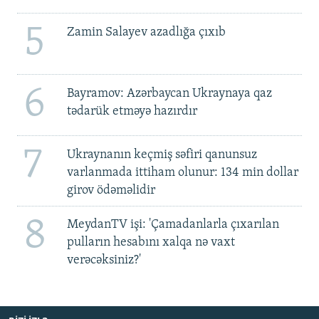
5
Zamin Salayev azadlığa çıxıb
6
Bayramov: Azərbaycan Ukraynaya qaz
tədarük etməyə hazırdır
7
Ukraynanın keçmiş səfiri qanunsuz
varlanmada ittiham olunur: 134 min dollar
girov ödəməlidir
8
MeydanTV işi: 'Çamadanlarla çıxarılan
pulların hesabını xalqa nə vaxt
verəcəksiniz?'