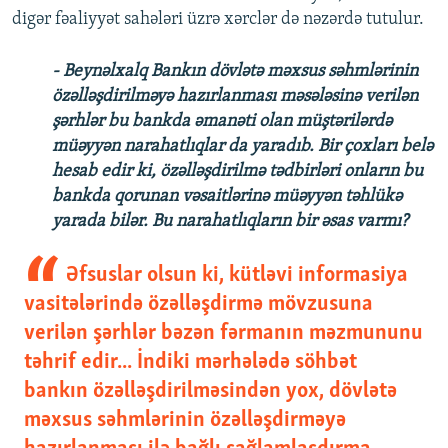
digər fəaliyyət sahələri üzrə xərclər də nəzərdə tutulur.
- Beynəlxalq Bankın dövlətə məxsus səhmlərinin
özəlləşdirilməyə hazırlanması məsələsinə verilən
şərhlər bu bankda əmanəti olan müştərilərdə
müəyyən narahatlıqlar da yaradıb. Bir çoxları belə
hesab edir ki, özəlləşdirilmə tədbirləri onların bu
bankda qorunan vəsaitlərinə müəyyən təhlükə
yarada bilər. Bu narahatlıqların bir əsas varmı?
Əfsuslar olsun ki, kütləvi informasiya
vasitələrində özəlləşdirmə mövzusuna
verilən şərhlər bəzən fərmanın məzmununu
təhrif edir... İndiki mərhələdə söhbət
bankın özəlləşdirilməsindən yox, dövlətə
məxsus səhmlərinin özəlləşdirməyə