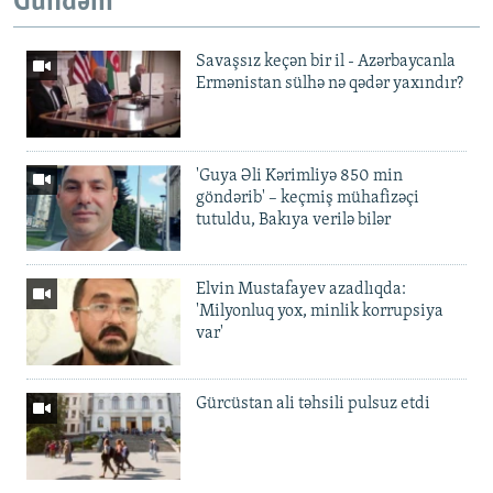
Gündəm
Savaşsız keçən bir il - Azərbaycanla
Ermənistan sülhə nə qədər yaxındır?
'Guya Əli Kərimliyə 850 min
göndərib' – keçmiş mühafizəçi
tutuldu, Bakıya verilə bilər
Elvin Mustafayev azadlıqda:
'Milyonluq yox, minlik korrupsiya
var'
Gürcüstan ali təhsili pulsuz etdi