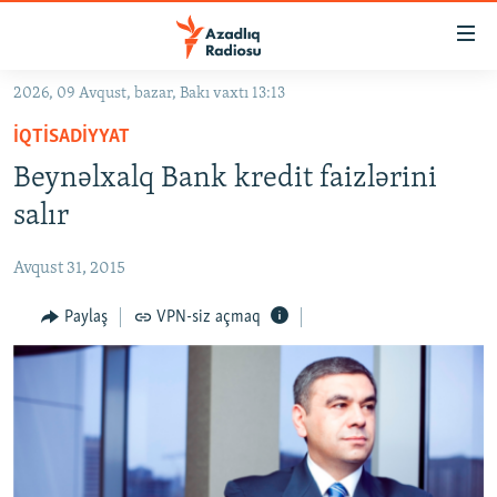
Keçid
linkləri
Əsas
2026, 09 Avqust, bazar, Bakı vaxtı 13:13
məzmuna
GÜNDƏM
İQTISADIYYAT
qayıt
#İZAHLA
Əsas
Beynəlxalq Bank kredit faizlərini
KORRUPSIOMETR
naviqasiyaya
salır
qayıt
#ƏSLINDƏ
Axtarışa
Avqust 31, 2015
FƏRQƏ BAX
keç
QANUNI DOĞRU
Paylaş
VPN-siz açmaq
ARAŞDIRMA
MULTIMEDIA
RADIO ARXIV
VIDEO
HAQQIMIZDA
FOTOQALEREYA
OXU ZALI