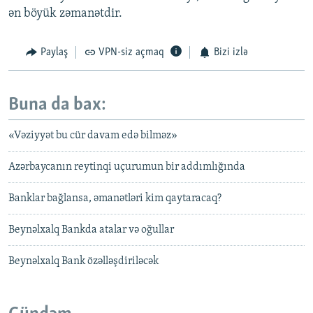
ən böyük zəmanətdir.
Paylaş
VPN-siz açmaq
Bizi izlə
Buna da bax:
«Vəziyyət bu cür davam edə bilməz»
Azərbaycanın reytinqi uçurumun bir addımlığında
Banklar bağlansa, əmanətləri kim qaytaracaq?
Beynəlxalq Bankda atalar və oğullar
Beynəlxalq Bank özəlləşdiriləcək