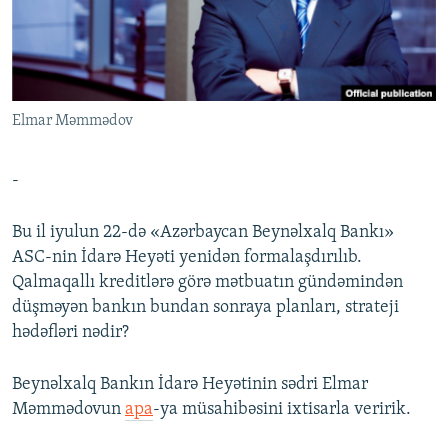
İNFOQRAFIKA
AZƏRBAYCAN ƏDƏBIYYATI KITABXANASI
MISSIYAMIZ
BIZI IZLƏ
KARIKATURA
İSLAM VƏ DEMOKRATIYA
PEŞƏ ETIKASI VƏ JURNALISTIKA STANDARTLARIMIZ
İZ - MƏDƏNIYYƏT PROQRAMI
MATERIALLARIMIZDAN ISTIFADƏ
Elmar Məmmədov
AZADLIQRADIOSU MOBIL TELEFONUNUZDA
RFE/RL-in bütün saytları
BIZIMLƏ ƏLAQƏ
-
XƏBƏR BÜLLETENLƏRIMIZ
Bu il iyulun 22-də «Azərbaycan Beynəlxalq Bankı»
ASC-nin İdarə Heyəti yenidən formalaşdırılıb.
Qalmaqallı kreditlərə görə mətbuatın gündəmindən
düşməyən bankın bundan sonraya planları, strateji
hədəfləri nədir?
Beynəlxalq Bankın İdarə Heyətinin sədri Elmar
Məmmədovun
apa
-ya müsahibəsini ixtisarla veririk.