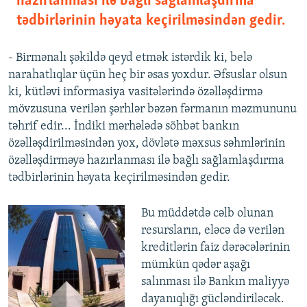
hazırlanması ilə bağlı sağlamlaşdırma
tədbirlərinin həyata keçirilməsindən gedir.
- Birmənalı şəkildə qeyd etmək istərdik ki, belə
narahatlıqlar üçün heç bir əsas yoxdur. Əfsuslar olsun
ki, kütləvi informasiya vasitələrində özəlləşdirmə
mövzusuna verilən şərhlər bəzən fərmanın məzmununu
təhrif edir... İndiki mərhələdə söhbət bankın
özəlləşdirilməsindən yox, dövlətə məxsus səhmlərinin
özəlləşdirməyə hazırlanması ilə bağlı sağlamlaşdırma
tədbirlərinin həyata keçirilməsindən gedir.
Bu müddətdə cəlb olunan
resursların, eləcə də verilən
kreditlərin faiz dərəcələrinin
mümkün qədər aşağı
salınması ilə Bankın maliyyə
dayanıqlığı gücləndiriləcək.