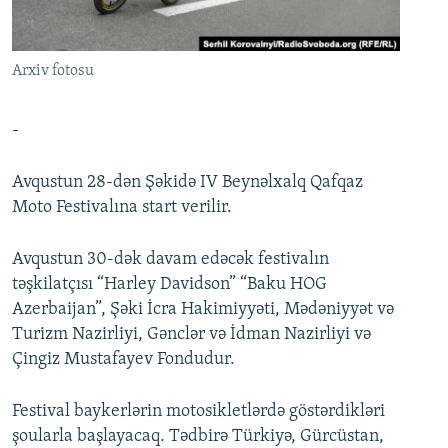
İNFOQRAFIKA
AZƏRBAYCAN ƏDƏBIYYATI KITABXANASI
MISSIYAMIZ
BIZI IZLƏ
KARIKATURA
İSLAM VƏ DEMOKRATIYA
PEŞƏ ETIKASI VƏ JURNALISTIKA STANDARTLARIMIZ
Arxiv fotosu
İZ - MƏDƏNIYYƏT PROQRAMI
MATERIALLARIMIZDAN ISTIFADƏ
AZADLIQRADIOSU MOBIL TELEFONUNUZDA
RFE/RL-in bütün saytları
-
BIZIMLƏ ƏLAQƏ
Avqustun 28-dən Şəkidə IV Beynəlxalq Qafqaz
XƏBƏR BÜLLETENLƏRIMIZ
Moto Festivalına start verilir.
Avqustun 30-dək davam edəcək festivalın
təşkilatçısı “Harley Davidson” “Baku HOG
Azerbaijan”, Şəki İcra Hakimiyyəti, Mədəniyyət və
Turizm Nazirliyi, Gənclər və İdman Nazirliyi və
Çingiz Mustafayev Fondudur.
Festival baykerlərin motosikletlərdə göstərdikləri
şoularla başlayacaq. Tədbirə Türkiyə, Gürcüstan,