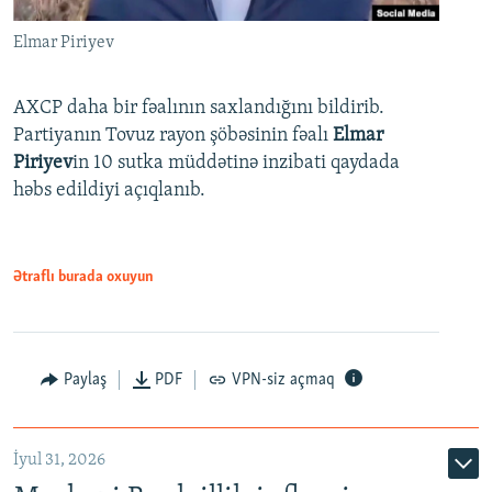
Elmar Piriyev
AXCP daha bir fəalının saxlandığını bildirib.
Partiyanın Tovuz rayon şöbəsinin fəalı
Elmar
Piriyev
in 10 sutka müddətinə inzibati qaydada
həbs edildiyi açıqlanıb.
Ətraflı burada oxuyun
Paylaş
PDF
VPN-siz açmaq
İyul 31, 2026