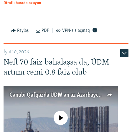
Ətraflı burada oxuyun
Paylaş
PDF
VPN-siz açmaq
İyul 10, 2026
Neft 70 faiz bahalaşsa da, ÜDM
artımı cəmi 0.8 faiz olub
Cənubi Qafqazda ÜDM ən az Azərbaycanda artır: Qonşuları niyə Bakını qabaqlaya bilir?
No media source currently available