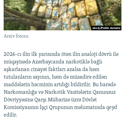
Arxiv fotosu
2026-cı ilin ilk yarısında ötən ilin analoji dövrü ilə
müqayisədə Azərbaycanda narkotiklə bağlı
aşkarlanan cinayət faktları azalsa da həm
tutulanların sayının, həm də müsadirə edilən
maddələrin həcminin artdığı bildirilir. Bu barədə
Narkomanlığa və Narkotik Vasitələrin Qanunsuz
Dövriyyəsinə Qarşı Mübarizə üzrə Dövlət
Komissiyasının İşçi Qrupunun məlumatında qeyd
edilir.