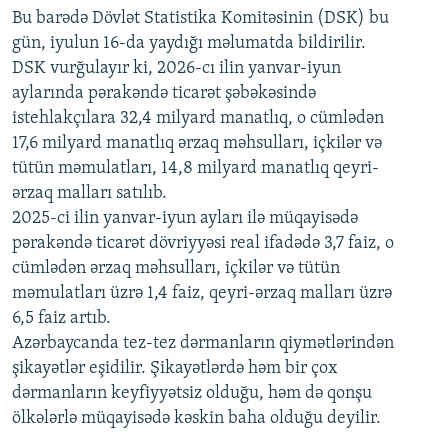
720p
Bu barədə Dövlət Statistika Komitəsinin (DSK) bu
720p
1080p
gün, iyulun 16-da yaydığı məlumatda bildirilir.
1080p
DSK vurğulayır ki, 2026-cı ilin yanvar-iyun
aylarında pərakəndə ticarət şəbəkəsində
istehlakçılara 32,4 milyard manatlıq, o cümlədən
17,6 milyard manatlıq ərzaq məhsulları, içkilər və
tütün məmulatları, 14,8 milyard manatlıq qeyri-
ərzaq malları satılıb.
2025-ci ilin yanvar-iyun ayları ilə müqayisədə
pərakəndə ticarət dövriyyəsi real ifadədə 3,7 faiz, o
cümlədən ərzaq məhsulları, içkilər və tütün
məmulatları üzrə 1,4 faiz, qeyri-ərzaq malları üzrə
6,5 faiz artıb.
Azərbaycanda tez-tez dərmanların qiymətlərindən
şikayətlər eşidilir. Şikayətlərdə həm bir çox
dərmanların keyfiyyətsiz olduğu, həm də qonşu
ölkələrlə müqayisədə kəskin baha olduğu deyilir.