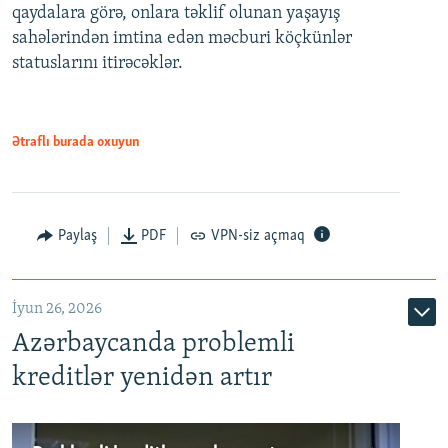
qaydalara görə, onlara təklif olunan yaşayış
720p
sahələrindən imtina edən məcburi köçkünlər
statuslarını itirəcəklər.
1080p
Ətraflı burada oxuyun
Auto
240p
360p
480p
Paylaş
PDF
VPN-siz açmaq
720p
1080p
İyun 26, 2026
Azərbaycanda problemli
kreditlər yenidən artır