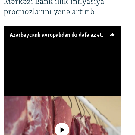
Mərkəzi Bank illik inflyasiya
proqnozlarını yenə artırıb
Azərbaycanlı avropalıdan iki dəfə az ət yeyir, amma... 'Qiymət artımı qaçılmazdır'
No media source currently available