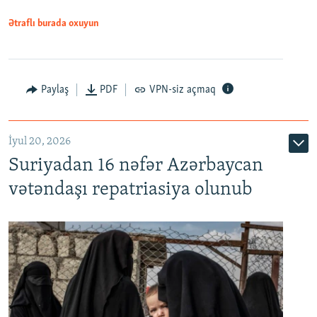
1080p
Ətraflı burada oxuyun
Paylaş
PDF
VPN-siz açmaq
İyul 20, 2026
Auto
240p
360p
480p
Suriyadan 16 nəfər Azərbaycan
720p
1080p
vətəndaşı repatriasiya olunub