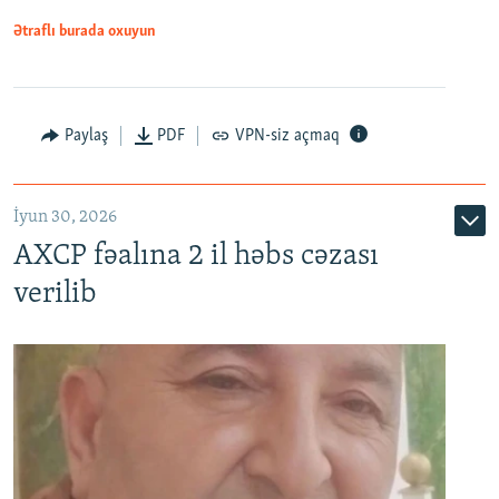
Ətraflı burada oxuyun
Paylaş
PDF
VPN-siz açmaq
İyun 30, 2026
AXCP fəalına 2 il həbs cəzası
verilib