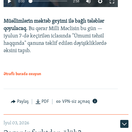
0:00
2:58
240p
Müəllimlərin məktəb geyimi ilə bağlı tələblər
360p
qoyulacaq.
Bu qərar Milli Məclisin bu gün —
480p
iyulun 7-də keçirilən iclasında "Ümumi təhsil
720p
haqqında" qanuna təklif edilən dəyişikliklərdə
əksini tapıb.
1080p
Ətraflı burada oxuyun
Auto
240p
360p
480p
Paylaş
PDF
VPN-siz açmaq
720p
1080p
İyul 03, 2026