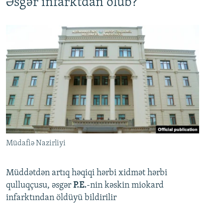
Əsgər infarktdan ölüb?
Müdafiə Nazirliyi
Müddətdən artıq həqiqi hərbi xidmət hərbi
qulluqçusu, əsgər
P.E.
-nin kəskin miokard
infarktından öldüyü bildirilir