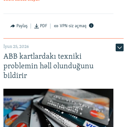
Auto
240p
360p
480p
Paylaş
PDF
VPN-siz açmaq
720p
1080p
İyun 25, 2026
ABB kartlardakı texniki
problemin həll olunduğunu
bildirir