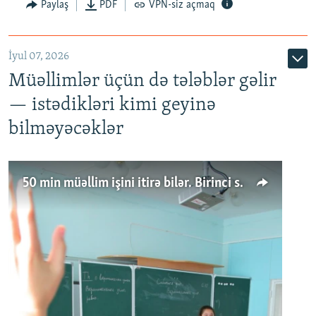
Paylaş
PDF
VPN-siz açmaq
İyul 07, 2026
Müəllimlər üçün də tələblər gəlir
— istədikləri kimi geyinə
bilməyəcəklər
50 min müəllim işini itirə bilər. Birinci sinfə gedənlər azalır