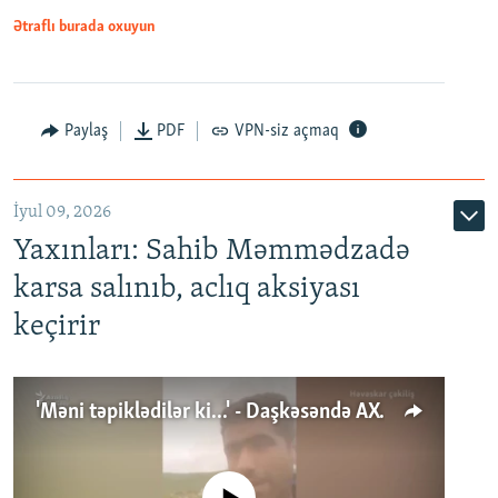
Ətraflı burada oxuyun
Paylaş
PDF
VPN-siz açmaq
İyul 09, 2026
Yaxınları: Sahib Məmmədzadə
karsa salınıb, aclıq aksiyası
keçirir
'Məni təpiklədilər ki...' - Daşkəsəndə AXCP fəalının yaxınları onun həbsinə etiraz edirlər