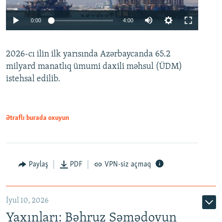
Auto
0:00
4:00
240p
2026-cı ilin ilk yarısında Azərbaycanda 65.2
360p
milyard manatlıq ümumi daxili məhsul (ÜDM)
480p
Auto
240p
360p
480p
istehsal edilib.
720p
720p
1080p
1080p
Ətraflı burada oxuyun
Paylaş
PDF
VPN-siz açmaq
İyul 10, 2026
Yaxınları: Bəhruz Səmədovun