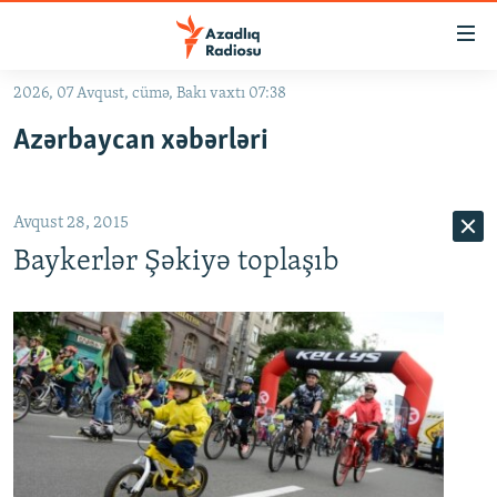
Keçid
linkləri
Əsas
2026, 07 Avqust, cümə, Bakı vaxtı 07:38
məzmuna
GÜNDƏM
Azərbaycan xəbərləri
qayıt
#İZAHLA
Əsas
KORRUPSIOMETR
naviqasiyaya
Avqust 28, 2015
qayıt
#ƏSLINDƏ
Axtarışa
Baykerlər Şəkiyə toplaşıb
FƏRQƏ BAX
keç
QANUNI DOĞRU
ARAŞDIRMA
MULTIMEDIA
RADIO ARXIV
VIDEO
HAQQIMIZDA
FOTOQALEREYA
OXU ZALI