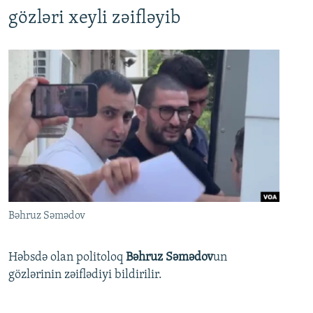
gözləri xeyli zəifləyib
Bəhruz Səmədov
Həbsdə olan politoloq
Bəhruz Səmədov
un
gözlərinin zəiflədiyi bildirilir.