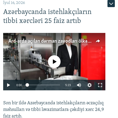
İyul 16, 2026
Azərbaycanda istehlakçıların
tibbi xərcləri 25 faiz artıb
Ard-arda açılan dərman zavodları ölkənin tələbatını ödəyirmi?
No media source currently available
Auto
0:00
5:23
240p
Son bir ildə Azərbaycanda istehlakçıların
360p
əczaçılıq
məhsulları və tibbi ləvazimatlara çəkdiyi xərc 24,9
480p
Auto
240p
360p
480p
faiz artıb.