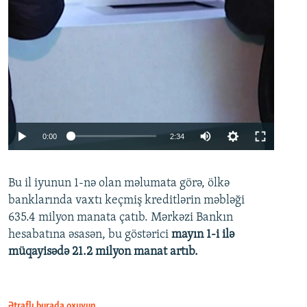
Auto
0:00
2:34
240p
Bu il iyunun 1-nə olan məlumata görə, ölkə
360p
banklarında vaxtı keçmiş kreditlərin məbləği
480p
635.4 milyon manata çatıb. Mərkəzi Bankın
720p
hesabatına əsasən, bu göstərici
mayın 1-i ilə
müqayisədə 21.2 milyon manat artıb.
1080p
Ətraflı burada oxuyun