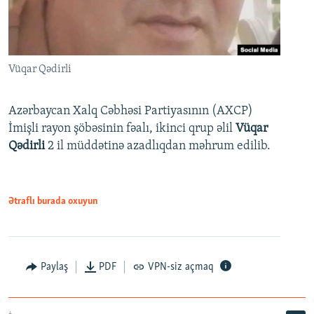
Vüqar Qədirli
Azərbaycan Xalq Cəbhəsi Partiyasının (AXCP)
İmişli rayon şöbəsinin fəalı, ikinci qrup əlil
Vüqar
Qədirli
2 il müddətinə azadlıqdan məhrum edilib.
Ətraflı burada oxuyun
Paylaş
PDF
VPN-siz açmaq