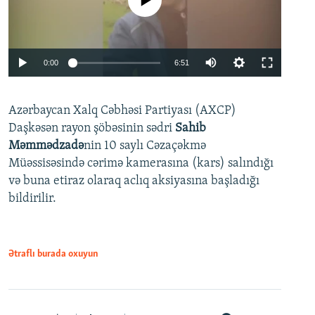
No media source currently available
Auto
0:00
6:51
240p
Azərbaycan Xalq Cəbhəsi Partiyası (AXCP)
360p
Daşkəsən rayon şöbəsinin sədri
Sahib
480p
Auto
240p
360p
480p
Məmmədzadə
nin 10 saylı Cəzaçəkmə
720p
Müəssisəsində cərimə kamerasına (kars) salındığı
720p
1080p
və buna etiraz olaraq aclıq aksiyasına başladığı
1080p
bildirilir.
Ətraflı burada oxuyun