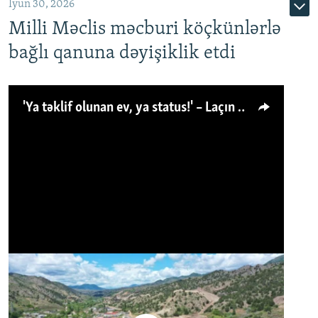
İyun 30, 2026
Milli Məclis məcburi köçkünlərlə
bağlı qanuna dəyişiklik etdi
'Ya təklif olunan ev, ya status!' – Laçın köçkünü: 'Laçından başqa heç hara!'