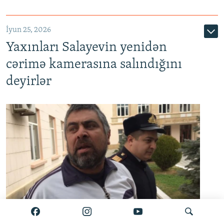
İyun 25, 2026
Yaxınları Salayevin yenidən
cərimə kamerasına salındığını
deyirlər
Zamin Salayev