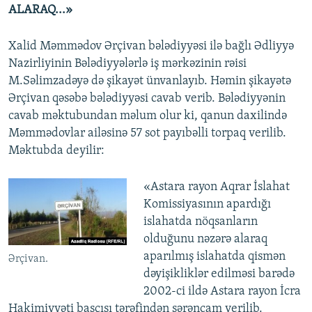
ALARAQ...»
Xalid Məmmədov Ərçivan bələdiyyəsi ilə bağlı Ədliyyə
Nazirliyinin Bələdiyyələrlə iş mərkəzinin rəisi
M.Səlimzadəyə də şikayət ünvanlayıb. Həmin şikayətə
Ərçivan qəsəbə bələdiyyəsi cavab verib. Bələdiyyənin
cavab məktubundan məlum olur ki, qanun daxilində
Məmmədovlar ailəsinə 57 sot payıbəlli torpaq verilib.
Məktubda deyilir:
«Astara rayon Aqrar İslahat
Komissiyasının apardığı
islahatda nöqsanların
olduğunu nəzərə alaraq
aparılmış islahatda qismən
Ərçivan.
dəyişikliklər edilməsi barədə
2002-ci ildə Astara rayon İcra
Hakimiyyəti başçısı tərəfindən sərəncam verilib.