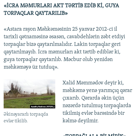
«İCRA MƏMURLARI AKT TƏRTİB EDİB Kİ, GUYA
TORPAQLAR QAYTARILIB»
«Astara rayon Məhkəməsinin 25 yanvar 2012-ci il
tarixli qətnaməsinə əsasən, cavabdehlərin zəbt etdiyi
torpaqlar bizə qaytarılmalıdır. Lakin torpaqlar geri
qaytarılmayıb. İcra məmurları akt tərtib ediblər ki,
guya torpaqlar qaytarılıb. Məcbur olub yenidən
məhkəməyə üz tutduq».
Xalid Məmmədov deyir ki,
məhkəmə yenə yarımçıq qərar
çıxarıb. Qərarda əkin üçün
nəzərdə tutulmuş torpaqlarda
tikilmiş evlər barəsində bir
Əkinəyararlı torpaqda
kəlmə deyilmir.
evlər tikilib.