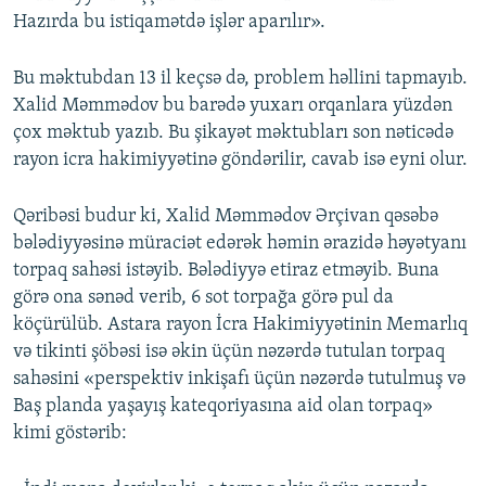
Hazırda bu istiqamətdə işlər aparılır».
Bu məktubdan 13 il keçsə də, problem həllini tapmayıb.
Xalid Məmmədov bu barədə yuxarı orqanlara yüzdən
çox məktub yazıb. Bu şikayət məktubları son nəticədə
rayon icra hakimiyyətinə göndərilir, cavab isə eyni olur.
Qəribəsi budur ki, Xalid Məmmədov Ərçivan qəsəbə
bələdiyyəsinə müraciət edərək həmin ərazidə həyətyanı
torpaq sahəsi istəyib. Bələdiyyə etiraz etməyib. Buna
görə ona sənəd verib, 6 sot torpağa görə pul da
köçürülüb. Astara rayon İcra Hakimiyyətinin Memarlıq
və tikinti şöbəsi isə əkin üçün nəzərdə tutulan torpaq
sahəsini «perspektiv inkişafı üçün nəzərdə tutulmuş və
Baş planda yaşayış kateqoriyasına aid olan torpaq»
kimi göstərib: