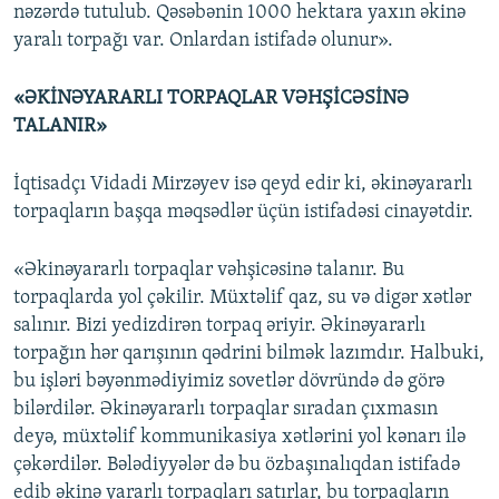
nəzərdə tutulub. Qəsəbənin 1000 hektara yaxın əkinə
yaralı torpağı var. Onlardan istifadə olunur».
«ƏKİNƏYARARLI TORPAQLAR VƏHŞİCƏSİNƏ
TALANIR»
İqtisadçı Vidadi Mirzəyev isə qeyd edir ki, əkinəyararlı
torpaqların başqa məqsədlər üçün istifadəsi cinayətdir.
«Əkinəyararlı torpaqlar vəhşicəsinə talanır. Bu
torpaqlarda yol çəkilir. Müxtəlif qaz, su və digər xətlər
salınır. Bizi yedizdirən torpaq əriyir. Əkinəyararlı
torpağın hər qarışının qədrini bilmək lazımdır. Halbuki,
bu işləri bəyənmədiyimiz sovetlər dövründə də görə
bilərdilər. Əkinəyararlı torpaqlar sıradan çıxmasın
deyə, müxtəlif kommunikasiya xətlərini yol kənarı ilə
çəkərdilər. Bələdiyyələr də bu özbaşınalıqdan istifadə
edib əkinə yararlı torpaqları satırlar, bu torpaqların