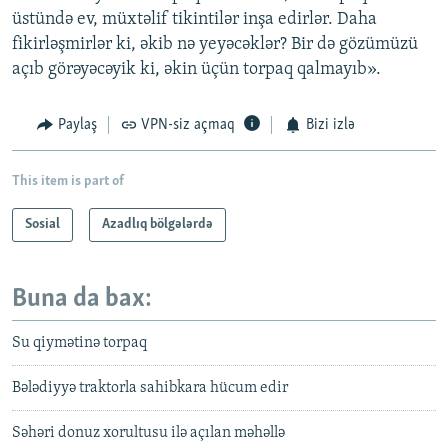
üstündə ev, müxtəlif tikintilər inşa edirlər. Daha
fikirləşmirlər ki, əkib nə yeyəcəklər? Bir də gözümüzü
açıb görəyəcəyik ki, əkin üçün torpaq qalmayıb».
Paylaş
VPN-siz açmaq
Bizi izlə
This item is part of
Sosial
Azadlıq bölgələrdə
Buna da bax:
Su qiymətinə torpaq
Bələdiyyə traktorla sahibkara hücum edir
Səhəri donuz xorultusu ilə açılan məhəllə