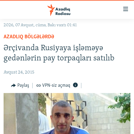
Keçid
linkləri
Əsas
2026, 07 Avqust, cümə, Bakı vaxtı 01:41
məzmuna
GÜNDƏM
AZADLIQ BÖLGƏLƏRDƏ
qayıt
#İZAHLA
Əsas
Ərçivanda Rusiyaya işləməyə
KORRUPSIOMETR
naviqasiyaya
gedənlərin pay torpaqları satılıb
qayıt
#ƏSLINDƏ
Axtarışa
Avqust 24, 2015
FƏRQƏ BAX
keç
QANUNI DOĞRU
Paylaş
VPN-siz açmaq
ARAŞDIRMA
MULTIMEDIA
RADIO ARXIV
VIDEO
HAQQIMIZDA
FOTOQALEREYA
OXU ZALI