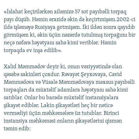
«İslahat keçirilərkən ailəmizə 57 sot payıbəlli torpaq
payı düşüb. Həmin ərazidə əkin də keçirtmişəm.2002-ci
ildə işləməyə Rusiyaya getmişəm. İki ildən sonra qayıdıb
görmüşəm ki, əkin üçün nəzərdə tutulmuş torpağımı bir
neçə nəfərə həyətyanı sahə kimi veriblər. Həmin
torpaqda ev inşa edilib».
Xalid Məmmədov deyir ki, onun vəziyyətində olan
qəsəbə sakinləri çoxdur. Rəvayət Şeyxovaya, Cavid
Məmmədova və Vüsalə Məmmədovaya məxsus payıbəlli
torpaqları da müxtəlif adamlara həyətyanı sahə kimi
satıblar. Onlar bu barədə müxtəlif instansiyalara
şikayət ediblər. Lakin şikayətləri heç bir nəticə
vermədiyi üçün məhkəmələrə üz tutublar. Birinci
instansiya məhkəməsi onların şikayətlərini qismən
təmin edib: