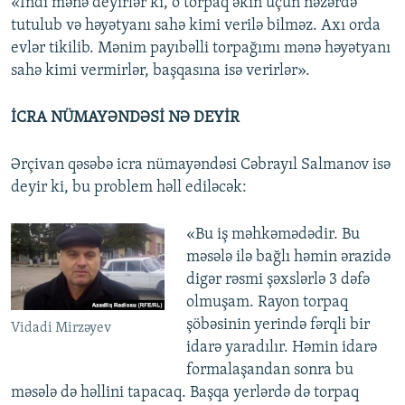
«İndi mənə deyirlər ki, o torpaq əkin üçün nəzərdə
tutulub və həyətyanı sahə kimi verilə bilməz. Axı orda
evlər tikilib. Mənim payıbəlli torpağımı mənə həyətyanı
sahə kimi vermirlər, başqasına isə verirlər».
İCRA NÜMAYƏNDƏSİ NƏ DEYİR
Ərçivan qəsəbə icra nümayəndəsi Cəbrayıl Salmanov isə
deyir ki, bu problem həll ediləcək:
«Bu iş məhkəmədədir. Bu
məsələ ilə bağlı həmin ərazidə
digər rəsmi şəxslərlə 3 dəfə
olmuşam. Rayon torpaq
şöbəsinin yerində fərqli bir
Vidadi Mirzəyev
idarə yaradılır. Həmin idarə
formalaşandan sonra bu
məsələ də həllini tapacaq. Başqa yerlərdə də torpaq