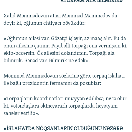
«TORPAĞI ALA BİLMİRİK»
Xalid Məmmədovun atası Məmməd Məmmədov da
deyir ki, oğlunun ehtiyacı böyükdür:
«Oğlumun ailəsi var. Gözətçi işləyir, az maaş alır. Bu da
onun ailəsinə çatmır. Payıbəlli torpağı ona vermişəm ki,
əkib-becərsin. Öz ailəsini dolandırsın. Torpağı ala
bilmirik. Sənəd var. Bilmirik nə edək».
Məmməd Məmmədovun sözlərinə görə, torpaq islahatı
ilə bağlı prezidentin fərmanını da pozublar:
«Torpaqların koordinatları müəyyən edilibsə, necə olur
ki, vətəndaşlara əkinəyararlı torpaqlarda həyətyanı
sahələr verilib».
«İSLAHATDA NÖQSANLARIN OLDUĞUNU NƏZƏRƏ