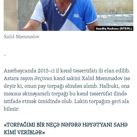
İNFOQRAFIKA
AZƏRBAYCAN ƏDƏBIYYATI KITABXANASI
MISSIYAMIZ
BIZI IZLƏ
KARIKATURA
İSLAM VƏ DEMOKRATIYA
PEŞƏ ETIKASI VƏ JURNALISTIKA STANDARTLARIMIZ
İZ - MƏDƏNIYYƏT PROQRAMI
MATERIALLARIMIZDAN ISTIFADƏ
Xalid Məmmədov
AZADLIQRADIOSU MOBIL TELEFONUNUZDA
RFE/RL-in bütün saytları
BIZIMLƏ ƏLAQƏ
-
XƏBƏR BÜLLETENLƏRIMIZ
Azərbaycanda 2015-ci il kənd təsərrüfatı ili elan edilib.
Astara rayon Ərçivan kənd sakini Xalid Məmmədov isə
deyir ki, onun pay torpağı əlindən alınıb. Halbuki, ona
məxsus əkinəyararlı torpağı bu kənd təsərrüfat ilində
istifadə etmək ümidində olub. Lakin torpağını geri ala
bilmir:
«TORPAĞIMI BİR NEÇƏ NƏFƏRƏ HƏYƏTYANI SAHƏ
KİMİ VERİBLƏR»