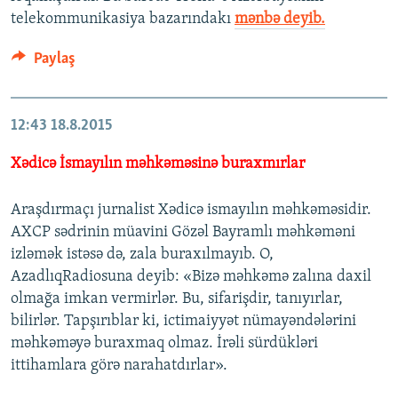
telekommunikasiya bazarındakı
mənbə deyib.
Paylaş
12:43
18.8.2015
Xədicə İsmayılın məhkəməsinə buraxmırlar
Araşdırmaçı jurnalist Xədicə ismayılın məhkəməsidir.
AXCP sədrinin müavini Gözəl Bayramlı məhkəməni
izləmək istəsə də, zala buraxılmayıb. O,
AzadlıqRadiosuna deyib: «Bizə məhkəmə zalına daxil
olmağa imkan vermirlər. Bu, sifarişdir, tanıyırlar,
bilirlər. Tapşırıblar ki, ictimaiyyət nümayəndələrini
məhkəməyə buraxmaq olmaz. İrəli sürdükləri
ittihamlara görə narahatdırlar».