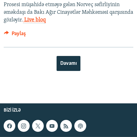
Prosesi müşahidə etməyə gələn Norveç səfirliyinin
əməkdaşı da Bakı Ağır Cinayətlər Məhkəməsi qarşısında
gözləyir.
Live bloq
Paylaş
Davamı
BIZI IZLƏ