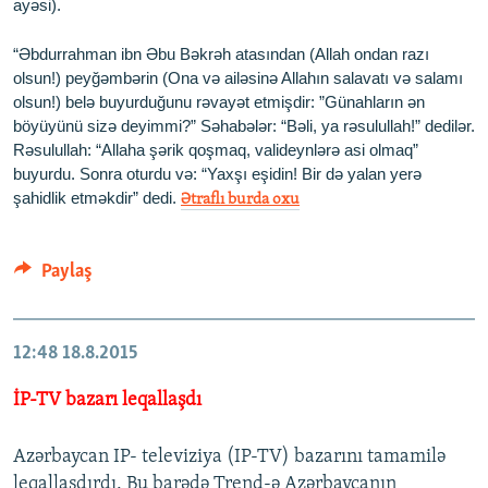
ayəsi).
“Əbdurrahman ibn Əbu Bəkrəh atasından (Allah ondan razı
olsun!) peyğəmbərin (Ona və ailəsinə Allahın salavatı və salamı
olsun!) belə buyurduğunu rəvayət etmişdir: ”Günahların ən
böyüyünü sizə deyimmi?” Səhabələr: “Bəli, ya rəsulullah!” dedilər.
Rəsulullah: “Allaha şərik qoşmaq, valideynlərə asi olmaq”
buyurdu. Sonra oturdu və: “Yaxşı eşidin! Bir də yalan yerə
şahidlik etməkdir” dedi.
Ətraflı burda oxu
Paylaş
12:48
18.8.2015
İP-TV bazarı leqallaşdı
Azərbaycan IP- televiziya (IP-TV) bazarını tamamilə
leqallaşdırdı. Bu barədə Trend-ə Azərbaycanın