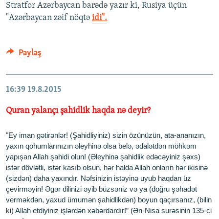
Stratfor Azərbaycan barədə yazır ki, Rusiya üçün
"Azərbaycan zəif nöqtə
idi".
Paylaş
16:39
19.8.2015
Quran yalançı şahidlik haqda nə deyir?
"Ey iman gətirənlər! (Şahidliyiniz) sizin özünüzün, ata-ananızın,
yaxın qohumlarınızın əleyhinə olsa belə, ədalətdən möhkəm
yapışan Allah şahidi olun! (Əleyhinə şahidlik edəcəyiniz şəxs)
istər dövlətli, istər kasıb olsun, hər halda Allah onların hər ikisinə
(sizdən) daha yaxındır. Nəfsinizin istəyinə uyub haqdan üz
çevirməyin! Əgər dilinizi əyib büzsəniz və ya (doğru şəhadət
verməkdən, yaxud ümumən şahidlikdən) boyun qaçırsanız, (bilin
ki) Allah etdiyiniz işlərdən xəbərdardır!” (Ən-Nisa surəsinin 135-ci