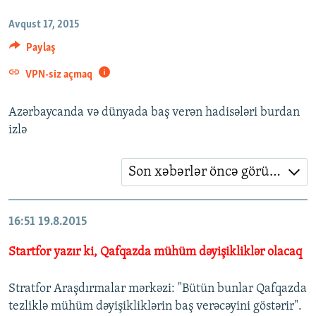
İNFOQRAFIKA
AZƏRBAYCAN ƏDƏBIYYATI KITABXANASI
MISSIYAMIZ
Avqust 17, 2015
BIZI IZLƏ
KARIKATURA
İSLAM VƏ DEMOKRATIYA
PEŞƏ ETIKASI VƏ JURNALISTIKA STANDARTLARIMIZ
Paylaş
İZ - MƏDƏNIYYƏT PROQRAMI
MATERIALLARIMIZDAN ISTIFADƏ
VPN-siz açmaq
AZADLIQRADIOSU MOBIL TELEFONUNUZDA
RFE/RL-in bütün saytları
Azərbaycanda və dünyada baş verən hadisələri burdan
BIZIMLƏ ƏLAQƏ
izlə
XƏBƏR BÜLLETENLƏRIMIZ
Son xəbərlər öncə görünsün
16:51
19.8.2015
Startfor yazır ki, Qafqazda mühüm dəyişikliklər olacaq
Stratfor Araşdırmalar mərkəzi: "Bütün bunlar Qafqazda
tezliklə mühüm dəyişikliklərin baş verəcəyini göstərir".