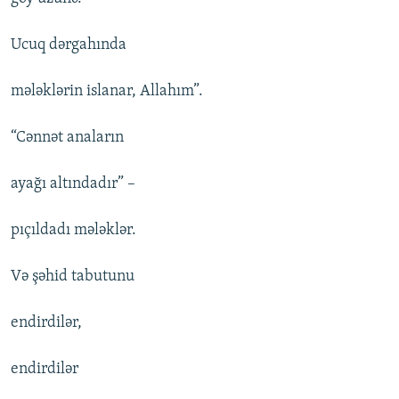
Ucuq dərgahında
mələklərin islanar, Allahım”.
“Cənnət anaların
ayağı altındadır” –
pıçıldadı mələklər.
Və şəhid tabutunu
endirdilər,
endirdilər