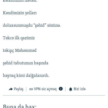
kəndimizin havası.
Kəndimizin yolları
doluxsunmuşdu “şəhid” sözünə.
Təkcə ilk qazimiz
təkqıç Məhəmməd
şəhid tabutunun başında
bayraq kimi dalğalanırdı.
Paylaş
VPN-siz açmaq
Bizi izlə
Buna da bax: