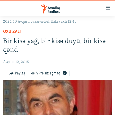
Keçid
linkləri
Əsas
2026, 10 Avqust, bazar ertəsi, Bakı vaxtı 12:45
məzmuna
GÜNDƏM
OXU ZALI
qayıt
#İZAHLA
Əsas
Bir kisə yağ, bir kisə düyü, bir kisə
KORRUPSIOMETR
naviqasiyaya
qənd
qayıt
#ƏSLINDƏ
Axtarışa
Avqust 12, 2015
FƏRQƏ BAX
keç
QANUNI DOĞRU
Paylaş
VPN-siz açmaq
ARAŞDIRMA
MULTIMEDIA
RADIO ARXIV
VIDEO
HAQQIMIZDA
FOTOQALEREYA
OXU ZALI