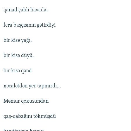
qanad çaldı havada.
İcra başçısının gətirdiyi
bir kisə yağı,
bir kisə düyü,
bir kisə qənd
xəcalətdən yer tapmırdı...
Məmur qoxusundan
qaş-qabağını tökmüşdü