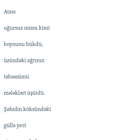
Atası
uğursuz misra kimi
boynunu bükdü,
üzündəki ağrının
təbəssümü
mələkləri üşütdü.
Şəhidin köksündəki
güllə yeri