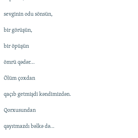
sevginin odu sönsün,
bir görüşün,
bir öpüşün
ömrü qədər...
Ölüm çoxdan
qaçıb getmişdi kəndimizdən.
Qorxusundan
qayıtmazdı bəlkə də...