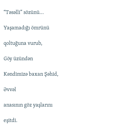
“Təsəlli” sözünü...
Yaşamadığı ömrünü
qoltuğuna vurub,
Göy üzündən
Kəndimizə baxan Şəhid,
Əvvəl
anasının göz yaşlarını
eşitdi.