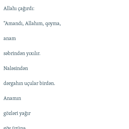
Allahı çağırdı:
“Amandı, Allahım, qoyma,
anam
səbrindən yıxılır.
Naləsindən
dərgahın uçular birdən.
Anamın
gözləri yağır
göy üzünə.