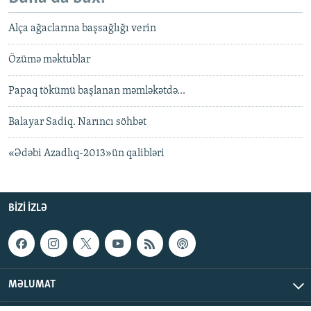
Alça ağaclarına başsağlığı verin
Özümə məktublar
Papaq tökümü başlanan məmləkətdə...
Balayar Sadiq. Narıncı söhbət
«Ədəbi Azadlıq-2013»ün qalibləri
BIZI IZLƏ
MƏLUMAT