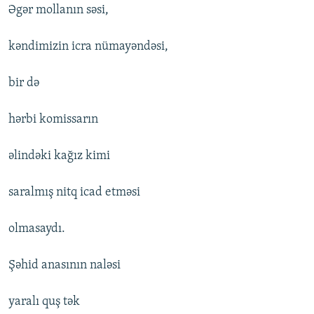
Əgər mollanın səsi,
kəndimizin icra nümayəndəsi,
bir də
hərbi komissarın
əlindəki kağız kimi
saralmış nitq icad etməsi
olmasaydı.
Şəhid anasının naləsi
yaralı quş tək