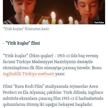
İNFOQRAFIKA
AZƏRBAYCAN ƏDƏBIYYATI KITABXANASI
MISSIYAMIZ
BIZI IZLƏ
KARIKATURA
İSLAM VƏ DEMOKRATIYA
PEŞƏ ETIKASI VƏ JURNALISTIKA STANDARTLARIMIZ
İZ - MƏDƏNIYYƏT PROQRAMI
MATERIALLARIMIZDAN ISTIFADƏ
"Yitik kuşlar" filmindən kadr
AZADLIQRADIOSU MOBIL TELEFONUNUZDA
RFE/RL-in bütün saytları
BIZIMLƏ ƏLAQƏ
-
"Yitik kuşlar" filmi
XƏBƏR BÜLLETENLƏRIMIZ
“Yitik kuşlar” (İtkin quşlar) - 1915-ci ildə baş vermiş
faciəni Türkiyə Mədəniyyət Nazirliyinin dəstəyilə
ekranlaşdıran ilk film nümayişə çıxmaq üzrədir. Bunu
ingilisdilli Türkiyə mətbuatı
yazır.
Filmi “Kara Kedi Film” studiyasında rejissorlar Aren
Perdeci və Ela Alyamaç çəkiblər. Türk dilində, ingiliscə
subtitrlə ekranlara çıxacaq film 1915-ci il hadisələrində
qohumlarını itirmiş iki uşağın hekayəsi haqdadır.