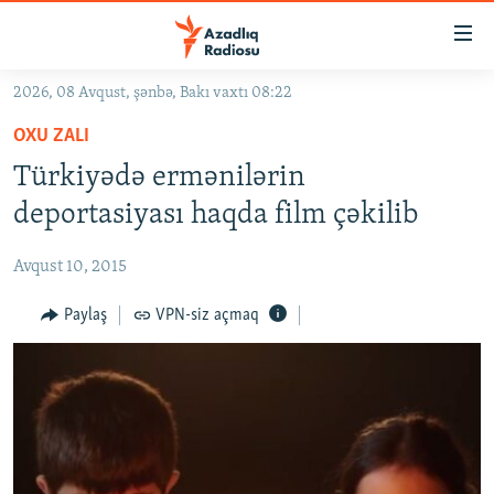
Keçid
linkləri
Əsas
2026, 08 Avqust, şənbə, Bakı vaxtı 08:22
məzmuna
GÜNDƏM
OXU ZALI
qayıt
#İZAHLA
Əsas
Türkiyədə ermənilərin
KORRUPSIOMETR
naviqasiyaya
deportasiyası haqda film çəkilib
qayıt
#ƏSLINDƏ
Axtarışa
Avqust 10, 2015
FƏRQƏ BAX
keç
QANUNI DOĞRU
Paylaş
VPN-siz açmaq
ARAŞDIRMA
MULTIMEDIA
RADIO ARXIV
VIDEO
HAQQIMIZDA
FOTOQALEREYA
OXU ZALI