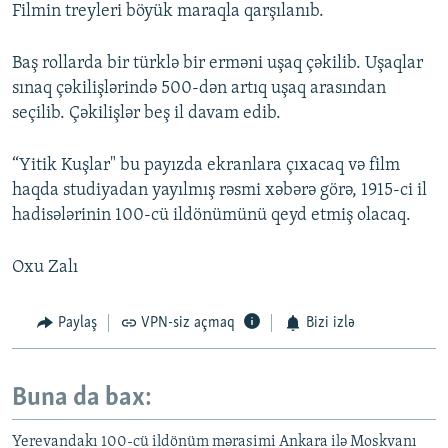
Filmin treyleri böyük maraqla qarşılanıb.
Baş rollarda bir türklə bir erməni uşaq çəkilib. Uşaqlar
sınaq çəkilişlərində 500-dən artıq uşaq arasından
seçilib. Çəkilişlər beş il davam edib.
“Yitik Kuşlar" bu payızda ekranlara çıxacaq və film
haqda studiyadan yayılmış rəsmi xəbərə görə, 1915-ci il
hadisələrinin 100-cü ildönümünü qeyd etmiş olacaq.
Oxu Zalı
Paylaş
VPN-siz açmaq
Bizi izlə
Buna da bax:
Yerevandakı 100-cü ildönüm mərasimi Ankara ilə Moskvanı