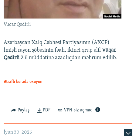
Vüqar Qədirli
Azərbaycan Xalq Cəbhəsi Partiyasının (AXCP)
İmişli rayon şöbəsinin fəalı, ikinci qrup əlil
Vüqar
Qədirli
2 il müddətinə azadlıqdan məhrum edilib.
Ətraflı burada oxuyun
Paylaş
PDF
VPN-siz açmaq
İyun 30, 2026