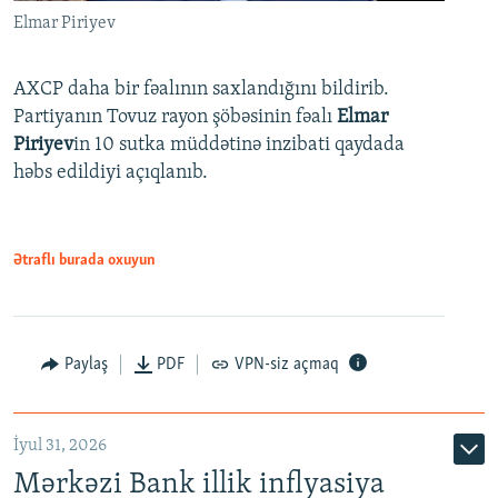
Elmar Piriyev
AXCP daha bir fəalının saxlandığını bildirib.
Partiyanın Tovuz rayon şöbəsinin fəalı
Elmar
Piriyev
in 10 sutka müddətinə inzibati qaydada
həbs edildiyi açıqlanıb.
Ətraflı burada oxuyun
Paylaş
PDF
VPN-siz açmaq
İyul 31, 2026
Mərkəzi Bank illik inflyasiya