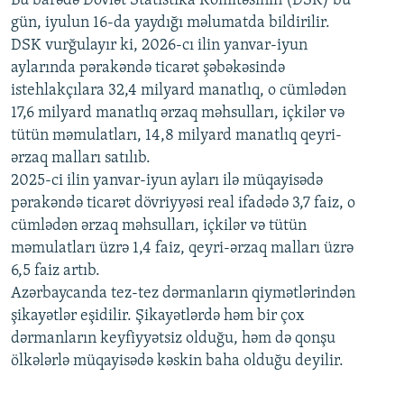
Bu barədə Dövlət Statistika Komitəsinin (DSK) bu
720p
1080p
gün, iyulun 16-da yaydığı məlumatda bildirilir.
1080p
DSK vurğulayır ki, 2026-cı ilin yanvar-iyun
aylarında pərakəndə ticarət şəbəkəsində
istehlakçılara 32,4 milyard manatlıq, o cümlədən
17,6 milyard manatlıq ərzaq məhsulları, içkilər və
tütün məmulatları, 14,8 milyard manatlıq qeyri-
ərzaq malları satılıb.
2025-ci ilin yanvar-iyun ayları ilə müqayisədə
pərakəndə ticarət dövriyyəsi real ifadədə 3,7 faiz, o
cümlədən ərzaq məhsulları, içkilər və tütün
məmulatları üzrə 1,4 faiz, qeyri-ərzaq malları üzrə
6,5 faiz artıb.
Azərbaycanda tez-tez dərmanların qiymətlərindən
şikayətlər eşidilir. Şikayətlərdə həm bir çox
dərmanların keyfiyyətsiz olduğu, həm də qonşu
ölkələrlə müqayisədə kəskin baha olduğu deyilir.