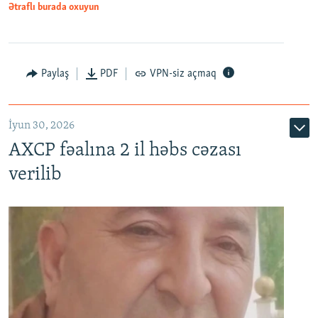
Ətraflı burada oxuyun
Paylaş
PDF
VPN-siz açmaq
İyun 30, 2026
AXCP fəalına 2 il həbs cəzası
verilib