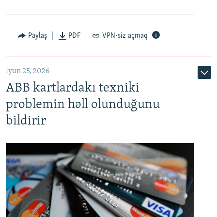
Auto
240p
360p
480p
Paylaş
PDF
VPN-siz açmaq
720p
1080p
İyun 25, 2026
ABB kartlardakı texniki
problemin həll olunduğunu
bildirir