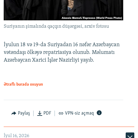
Suriyanın şimalında qaçqın düşərgəsi, arxiv fotosu
İyulun 18 və 19-da Suriyadan 16 nəfər Azərbaycan
vətəndaşı ölkəyə repatriasiya olunub. Məlumatı
Azərbaycan Xarici İşlər Nazirliyi yayıb.
Ətraflı burada oxuyun
Paylaş
PDF
VPN-siz açmaq
İyul 16, 2026