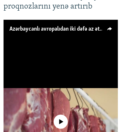
proqnozlarını yenə artırıb
Azərbaycanlı avropalıdan iki dəfə az ət yeyir, amma... 'Qiymət artımı qaçılmazdır'
No media source currently available