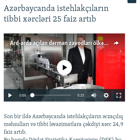
Azərbaycanda istehlakçıların
tibbi xərcləri 25 faiz artıb
Ard-arda açılan dərman zavodları ölkənin tələbatını ödəyirmi?
No media source currently available
Auto
0:00
5:23
240p
Son bir ildə Azərbaycanda istehlakçıların
360p
əczaçılıq
məhsulları və tibbi ləvazimatlara çəkdiyi xərc 24,9
480p
Auto
240p
360p
480p
faiz artıb.
720p