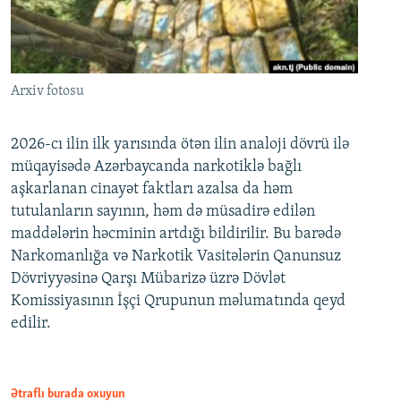
Arxiv fotosu
2026-cı ilin ilk yarısında ötən ilin analoji dövrü ilə
müqayisədə Azərbaycanda narkotiklə bağlı
aşkarlanan cinayət faktları azalsa da həm
tutulanların sayının, həm də müsadirə edilən
maddələrin həcminin artdığı bildirilir. Bu barədə
Narkomanlığa və Narkotik Vasitələrin Qanunsuz
Dövriyyəsinə Qarşı Mübarizə üzrə Dövlət
Komissiyasının İşçi Qrupunun məlumatında qeyd
edilir.
Ətraflı burada oxuyun