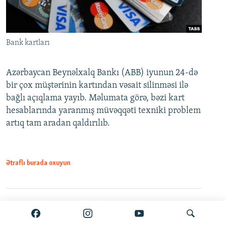
Bank kartları
Azərbaycan Beynəlxalq Bankı (ABB) iyunun 24-də
bir çox müştərinin kartından vəsait silinməsi ilə
bağlı açıqlama yayıb. Məlumata görə, bəzi kart
hesablarında yaranmış müvəqqəti texniki problem
artıq tam aradan qaldırılıb.
Ətraflı burada oxuyun
Paylaş
PDF
VPN-siz açmaq