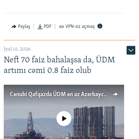
Paylaş
PDF
VPN-siz açmaq
İyul 10, 2026
Neft 70 faiz bahalaşsa da, ÜDM
artımı cəmi 0.8 faiz olub
Cənubi Qafqazda ÜDM ən az Azərbaycanda artır: Qonşuları niyə Bakını qabaqlaya bilir?
No media source currently available