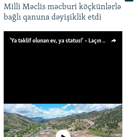
Milli Məclis məcburi köçkünlərlə
bağlı qanuna dəyişiklik etdi
'Ya təklif olunan ev, ya status!' – Laçın köçkünü: 'Laçından başqa heç hara!'