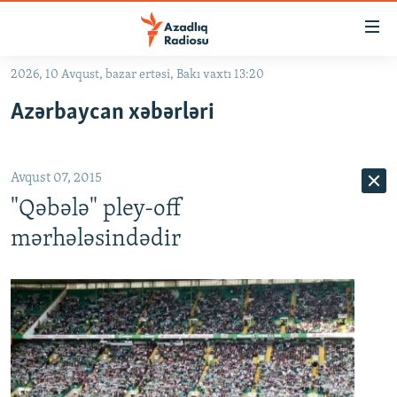
Keçid
linkləri
Əsas
2026, 10 Avqust, bazar ertəsi, Bakı vaxtı 13:20
məzmuna
GÜNDƏM
Azərbaycan xəbərləri
qayıt
#İZAHLA
Əsas
KORRUPSIOMETR
naviqasiyaya
Avqust 07, 2015
qayıt
#ƏSLINDƏ
Axtarışa
"Qəbələ" pley-off
FƏRQƏ BAX
keç
mərhələsindədir
QANUNI DOĞRU
ARAŞDIRMA
MULTIMEDIA
RADIO ARXIV
VIDEO
HAQQIMIZDA
FOTOQALEREYA
OXU ZALI