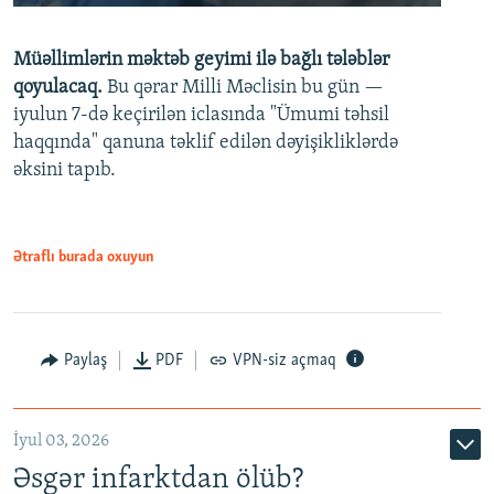
240p
Müəllimlərin məktəb geyimi ilə bağlı tələblər
360p
qoyulacaq.
Bu qərar Milli Məclisin bu gün —
480p
iyulun 7-də keçirilən iclasında "Ümumi təhsil
720p
haqqında" qanuna təklif edilən dəyişikliklərdə
əksini tapıb.
1080p
Ətraflı burada oxuyun
Auto
240p
360p
480p
Paylaş
PDF
VPN-siz açmaq
720p
1080p
İyul 03, 2026
Əsgər infarktdan ölüb?