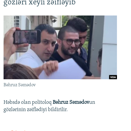
gözləri xeyli zəifləyib
Bəhruz Səmədov
Həbsdə olan politoloq
Bəhruz Səmədov
un
gözlərinin zəiflədiyi bildirilir.