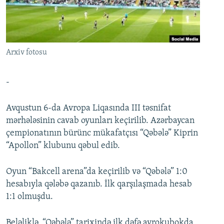
İNFOQRAFIKA
AZƏRBAYCAN ƏDƏBIYYATI KITABXANASI
MISSIYAMIZ
BIZI IZLƏ
KARIKATURA
İSLAM VƏ DEMOKRATIYA
PEŞƏ ETIKASI VƏ JURNALISTIKA STANDARTLARIMIZ
İZ - MƏDƏNIYYƏT PROQRAMI
MATERIALLARIMIZDAN ISTIFADƏ
Arxiv fotosu
AZADLIQRADIOSU MOBIL TELEFONUNUZDA
RFE/RL-in bütün saytları
BIZIMLƏ ƏLAQƏ
-
XƏBƏR BÜLLETENLƏRIMIZ
Avqustun 6-da Avropa Liqasında III təsnifat
mərhələsinin cavab oyunları keçirilib. Azərbaycan
çempionatının bürünc mükafatçısı “Qəbələ” Kiprin
“Apollon” klubunu qəbul edib.
Oyun “Bakcell arena”da keçirilib və “Qəbələ” 1:0
hesabıyla qələbə qazanıb. İlk qarşılaşmada hesab
1:1 olmuşdu.
Beləliklə, “Qəbələ” tarixində ilk dəfə avrokubokda