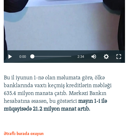
Auto
0:00
2:34
240p
Bu il iyunun 1-nə olan məlumata görə, ölkə
360p
banklarında vaxtı keçmiş kreditlərin məbləği
480p
635.4 milyon manata çatıb. Mərkəzi Bankın
720p
hesabatına əsasən, bu göstərici
mayın 1-i ilə
müqayisədə 21.2 milyon manat artıb.
1080p
Ətraflı burada oxuyun