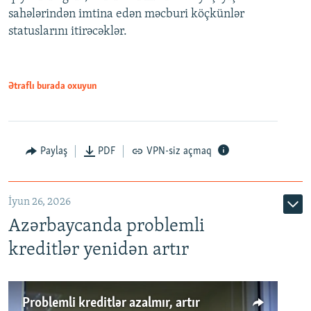
720p
sahələrindən imtina edən məcburi köçkünlər
statuslarını itirəcəklər.
1080p
Ətraflı burada oxuyun
Auto
240p
360p
480p
Paylaş
PDF
VPN-siz açmaq
720p
1080p
İyun 26, 2026
Azərbaycanda problemli
kreditlər yenidən artır
Problemli kreditlər azalmır, artır