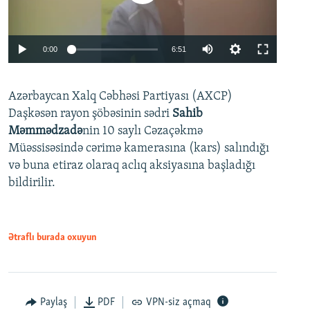
Auto
0:00
6:51
240p
Azərbaycan Xalq Cəbhəsi Partiyası (AXCP)
360p
Daşkəsən rayon şöbəsinin sədri
Sahib
480p
Auto
240p
360p
480p
Məmmədzadə
nin 10 saylı Cəzaçəkmə
720p
Müəssisəsində cərimə kamerasına (kars) salındığı
720p
1080p
və buna etiraz olaraq aclıq aksiyasına başladığı
1080p
bildirilir.
Ətraflı burada oxuyun
Paylaş
PDF
VPN-siz açmaq