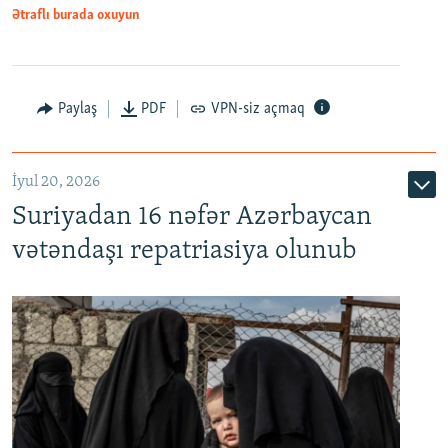
1080p
Ətraflı burada oxuyun
Paylaş
PDF
VPN-siz açmaq
İyul 20, 2026
Auto
240p
360p
480p
Suriyadan 16 nəfər Azərbaycan
720p
1080p
vətəndaşı repatriasiya olunub