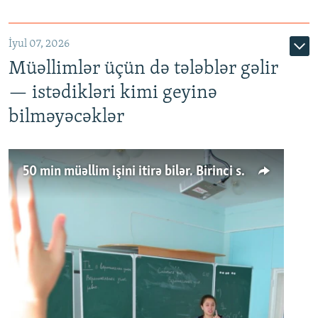
İyul 07, 2026
Müəllimlər üçün də tələblər gəlir
— istədikləri kimi geyinə
bilməyəcəklər
50 min müəllim işini itirə bilər. Birinci sinfə gedənlər azalır