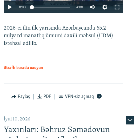
Auto
0:00
4:00
240p
2026-cı ilin ilk yarısında Azərbaycanda 65.2
360p
milyard manatlıq ümumi daxili məhsul (ÜDM)
480p
Auto
240p
360p
480p
istehsal edilib.
720p
720p
1080p
1080p
Ətraflı burada oxuyun
Paylaş
PDF
VPN-siz açmaq
İyul 10, 2026
Yaxınları: Bəhruz Səmədovun