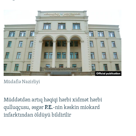
Müdafiə Nazirliyi
Müddətdən artıq həqiqi hərbi xidmət hərbi
qulluqçusu, əsgər
P.E.
-nin kəskin miokard
infarktından öldüyü bildirilir