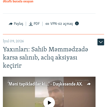
Ətraflı burada oxuyun
Paylaş
PDF
VPN-siz açmaq
İyul 09, 2026
Yaxınları: Sahib Məmmədzadə
karsa salınıb, aclıq aksiyası
keçirir
'Məni təpiklədilər ki...' - Daşkəsəndə AXCP fəalının yaxınları onun həbsinə etiraz edirlər
No media source currently available