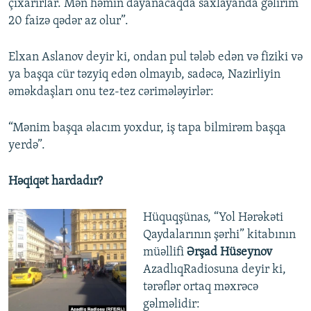
çıxarırlar. Mən həmin dayanacaqda saxlayanda gəlirim
20 faizə qədər az olur”.
Elxan Aslanov deyir ki, ondan pul tələb edən və fiziki və
ya başqa cür təzyiq edən olmayıb, sadəcə, Nazirliyin
əməkdaşları onu tez-tez cərimələyirlər:
“Mənim başqa əlacım yoxdur, iş tapa bilmirəm başqa
yerdə”.
Həqiqət hardadır?
Hüquqşünas, “Yol Hərəkəti
Qaydalarının şərhi” kitabının
müəllifi
Ərşad Hüseynov
AzadlıqRadiosuna deyir ki,
tərəflər ortaq məxrəcə
gəlməlidir: