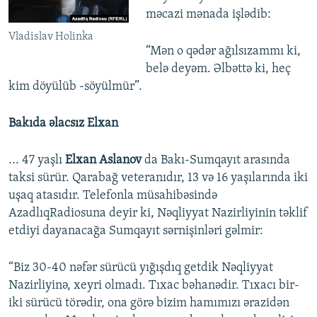
məcazi mənada işlədib:
Vladislav Holinka
“Mən o qədər ağılsızammı ki,
belə deyəm. Əlbəttə ki, heç
kim döyülüb -söyülmür”.
Bakıda əlacsız Elxan
... 47 yaşlı
Elxan Aslanov
da Bakı-Sumqayıt arasında
taksi sürür. Qarabağ veteranıdır, 13 və 16 yaşılarında iki
uşaq atasıdır. Telefonla müsahibəsində
AzadlıqRadiosuna deyir ki, Nəqliyyat Nazirliyinin təklif
etdiyi dayanacağa Sumqayıt sərnişinləri gəlmir:
“Biz 30-40 nəfər sürücü yığışdıq getdik Nəqliyyat
Nazirliyinə, xeyri olmadı. Tıxac bəhanədir. Tıxacı bir-
iki sürücü törədir, ona görə bizim hamımızı ərazidən