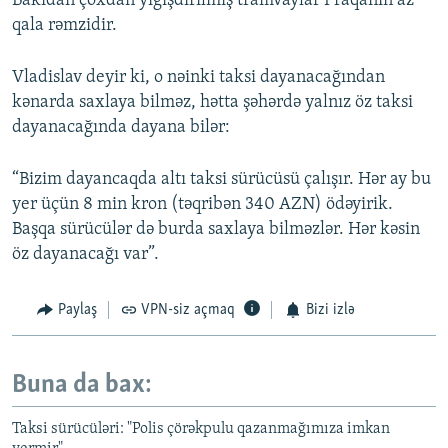
Bakıdan çoxdan yığışdırılmış tramvaylar Praqanın az
qala rəmzidir.
Vladislav deyir ki, o nəinki taksi dayanacağından
kənarda saxlaya bilməz, hətta şəhərdə yalnız öz taksi
dayanacağında dayana bilər:
“Bizim dayancaqda altı taksi sürücüsü çalışır. Hər ay bu
yer üçün 8 min kron (təqribən 340 AZN) ödəyirik.
Başqa sürücülər də burda saxlaya bilməzlər. Hər kəsin
öz dayanacağı var”.
Paylaş
VPN-siz açmaq
Bizi izlə
Buna da bax:
Taksi sürücüləri: "Polis çörəkpulu qazanmağımıza imkan