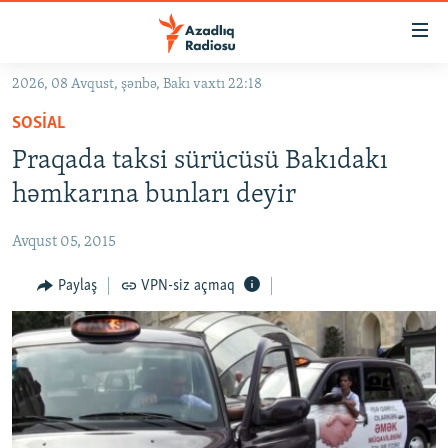
Keçid
linkləri
Əsas
2026, 08 Avqust, şənbə, Bakı vaxtı 22:18
məzmuna
GÜNDƏM
SOSIAL
qayıt
#İZAHLA
Əsas
Praqada taksi sürücüsü Bakıdakı
KORRUPSIOMETR
naviqasiyaya
həmkarına bunları deyir
qayıt
#ƏSLINDƏ
Axtarışa
Avqust 05, 2015
FƏRQƏ BAX
keç
QANUNI DOĞRU
Paylaş
VPN-siz açmaq
ARAŞDIRMA
MULTIMEDIA
RADIO ARXIV
VIDEO
HAQQIMIZDA
FOTOQALEREYA
OXU ZALI