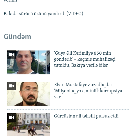
vermir"
Bakıda sürücü özünü yandırıb (VIDEO)
Gündəm
'Guya Əli Kərimliyə 850 min
göndərib' – keçmiş mühafizəçi
tutuldu, Bakıya verilə bilər
Elvin Mustafayev azadlıqda:
'Milyonluq yox, minlik korrupsiya
var'
Gürcüstan ali təhsili pulsuz etdi