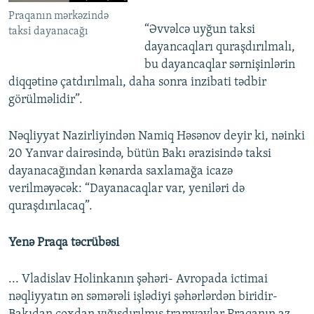
Praqanın mərkəzində
“Əvvəlcə uyğun taksi
taksi dayanacağı
dayancaqları quraşdırılmalı,
bu dayancaqlar sərnişinlərin
diqqətinə çatdırılmalı, daha sonra inzibati tədbir
görülməlidir”.
Nəqliyyat Nazirliyindən Namiq Həsənov deyir ki, nəinki
20 Yanvar dairəsində, bütün Bakı ərazisində taksi
dayanacağından kənarda saxlamağa icazə
verilməyəcək: “Dayanacaqlar var, yeniləri də
quraşdırılacaq”.
Yenə Praqa təcrübəsi
... Vladislav Holinkanın şəhəri- Avropada ictimai
nəqliyyatın ən səmərəli işlədiyi şəhərlərdən biridir-