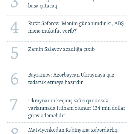
3
başa çatacaq
4
Rüfət Səfərov: 'Mənim günahımdır ki, ABŞ
mənə mükafat verib?'
5
Zamin Salayev azadlığa çıxıb
6
Bayramov: Azərbaycan Ukraynaya qaz
tədarük etməyə hazırdır
7
Ukraynanın keçmiş səfiri qanunsuz
varlanmada ittiham olunur: 134 min dollar
girov ödəməlidir
Matviyenkodan Rubinyana xəbərdarlıq: