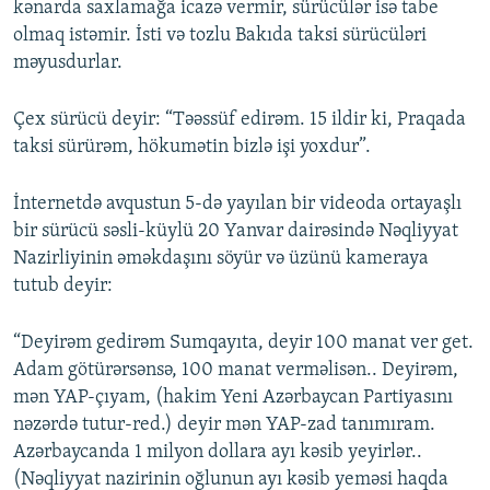
kənarda saxlamağa icazə vermir, sürücülər isə tabe
olmaq istəmir. İsti və tozlu Bakıda taksi sürücüləri
məyusdurlar.
Çex sürücü deyir: “Təəssüf edirəm. 15 ildir ki, Praqada
taksi sürürəm, hökumətin bizlə işi yoxdur”.
İnternetdə avqustun 5-də yayılan bir videoda ortayaşlı
bir sürücü səsli-küylü 20 Yanvar dairəsində Nəqliyyat
Nazirliyinin əməkdaşını söyür və üzünü kameraya
tutub deyir:
“Deyirəm gedirəm Sumqayıta, deyir 100 manat ver get.
Adam götürərsənsə, 100 manat verməlisən.. Deyirəm,
mən YAP-çıyam, (hakim Yeni Azərbaycan Partiyasını
nəzərdə tutur-red.) deyir mən YAP-zad tanımıram.
Azərbaycanda 1 milyon dollara ayı kəsib yeyirlər..
(Nəqliyyat nazirinin oğlunun ayı kəsib yeməsi haqda