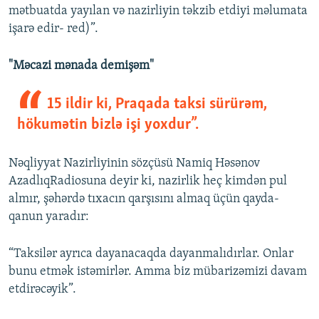
mətbuatda yayılan və nazirliyin təkzib etdiyi məlumata
işarə edir- red)”.
"Məcazi mənada demişəm"
15 ildir ki, Praqada taksi sürürəm,
hökumətin bizlə işi yoxdur”.
Nəqliyyat Nazirliyinin sözçüsü Namiq Həsənov
AzadlıqRadiosuna deyir ki, nazirlik heç kimdən pul
almır, şəhərdə tıxacın qarşısını almaq üçün qayda-
qanun yaradır:
“Taksilər ayrıca dayanacaqda dayanmalıdırlar. Onlar
bunu etmək istəmirlər. Amma biz mübarizəmizi davam
etdirəcəyik”.