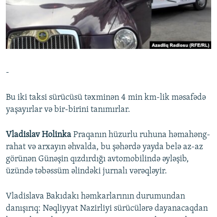
İNFOQRAFIKA
AZƏRBAYCAN ƏDƏBIYYATI KITABXANASI
MISSIYAMIZ
BIZI IZLƏ
KARIKATURA
İSLAM VƏ DEMOKRATIYA
PEŞƏ ETIKASI VƏ JURNALISTIKA STANDARTLARIMIZ
İZ - MƏDƏNIYYƏT PROQRAMI
MATERIALLARIMIZDAN ISTIFADƏ
AZADLIQRADIOSU MOBIL TELEFONUNUZDA
RFE/RL-in bütün saytları
-
BIZIMLƏ ƏLAQƏ
XƏBƏR BÜLLETENLƏRIMIZ
Bu iki taksi sürücüsü təxminən 4 min km-lik məsafədə
yaşayırlar və bir-birini tanımırlar.
Vladislav Holinka
Praqanın hüzurlu ruhuna həmahəng-
rahat və arxayın əhvalda, bu şəhərdə yayda belə az-az
görünən Günəşin qızdırdığı avtomobilində əyləşib,
üzündə təbəssüm əlindəki jurnalı vərəqləyir.
Vladislava Bakıdakı həmkarlarının durumundan
danışırıq: Nəqliyyat Nazirliyi sürücülərə dayanacaqdan