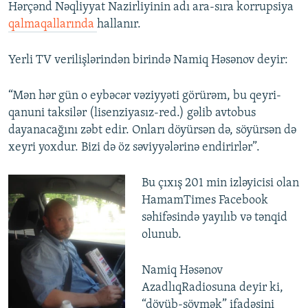
Hərçənd Nəqliyyat Nazirliyinin adı ara-sıra korrupsiya
qalmaqallarında
hallanır.
Yerli TV verilişlərindən birində Namiq Həsənov deyir:
“Mən hər gün o eybəcər vəziyyəti görürəm, bu qeyri-
qanuni taksilər (lisenziyasız-red.) gəlib avtobus
dayanacağını zəbt edir. Onları döyürsən də, söyürsən də
xeyri yoxdur. Bizi də öz səviyyələrinə endirirlər”.
Bu çıxış 201 min izləyicisi olan
HamamTimes Facebook
səhifəsində yayılıb və tənqid
olunub.
Namiq Həsənov
AzadlıqRadiosuna deyir ki,
“döyüb-söymək” ifadəsini