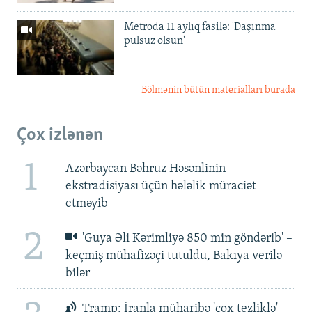
Metroda 11 aylıq fasilə: 'Daşınma
pulsuz olsun'
Bölmənin bütün materialları burada
Çox izlənən
1
Azərbaycan Bəhruz Həsənlinin
ekstradisiyası üçün hələlik müraciət
etməyib
2
'Guya Əli Kərimliyə 850 min göndərib' –
keçmiş mühafizəçi tutuldu, Bakıya verilə
bilər
Tramp: İranla müharibə 'çox tezliklə'