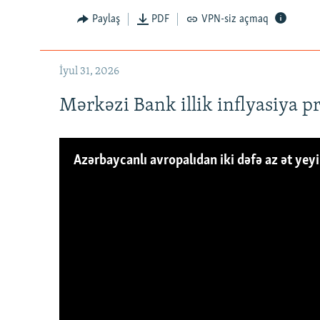
Paylaş
PDF
VPN-siz açmaq
İyul 31, 2026
Mərkəzi Bank illik inflyasiya p