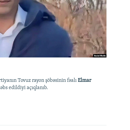
rtiyanın Tovuz rayon şöbəsinin fəalı
Elmar
bs edildiyi açıqlanıb.