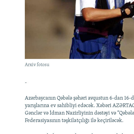
İNFOQRAFIKA
AZƏRBAYCAN ƏDƏBIYYATI KITABXANASI
MISSIYAMIZ
KARIKATURA
İSLAM VƏ DEMOKRATIYA
PEŞƏ ETIKASI VƏ JURNALISTIKA
STANDARTLARIMIZ
İZ - MƏDƏNIYYƏT PROQRAMI
MATERIALLARIMIZDAN ISTIFADƏ
AZADLIQRADIOSU MOBIL TELEFONUNUZDA
BIZIMLƏ ƏLAQƏ
XƏBƏR BÜLLETENLƏRIMIZ
Arxiv fotosu
-
Azərbaycanın Qəbələ şəhəri avqustun 6-dan 16-d
yarışlarına ev sahibliyi edəcək. Xəbəri AZƏRTAC
Gənclər və İdman Nazirliyinin dəstəyi və “Qəbələ
Federasiyasının təşkilatçılığı ilə keçiriləcək.