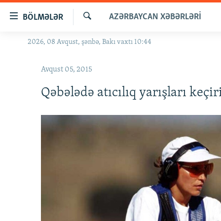
Keçid
AZƏRBAYCAN XƏBƏRLƏRI
BÖLMƏLƏR
linkləri
Axtar
Əsas
2026, 08 Avqust, şənbə, Bakı vaxtı 10:44
GÜNDƏM
məzmuna
#İZAHLA
qayıt
Avqust 05, 2015
Əsas
KORRUPSIOMETR
naviqasiyaya
Qəbələdə atıcılıq yarışları keçir
#ƏSLINDƏ
qayıt
Axtarışa
FƏRQƏ BAX
keç
QANUNI DOĞRU
ARAŞDIRMA
MULTIMEDIA
RADIO ARXIV
VIDEO
HAQQIMIZDA
FOTOQALEREYA
OXU ZALI