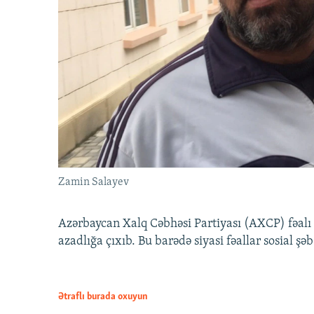
Zamin Salayev
Azərbaycan Xalq Cəbhəsi Partiyası (AXCP) fəalı
azadlığa çıxıb. Bu barədə siyasi fəallar sosial ş
Ətraflı burada oxuyun