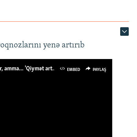
roqnozlarını yenə artırıb
Azərbaycanlı avropalıdan iki dəfə az ət yeyir, amma... 'Qiymət artımı qaçılmazdır'
EMBED
PAYLAŞ