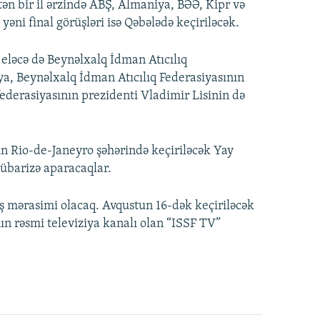
ən bir il ərzində ABŞ, Almaniya, BƏƏ, Kipr və
yəni final görüşləri isə Qəbələdə keçiriləcək.
eləcə də Beynəlxalq İdman Atıcılıq
ya, Beynəlxalq İdman Atıcılıq Federasiyasının
federasiyasının prezidenti Vladimir Lisinin də
nın Rio-de-Janeyro şəhərində keçiriləcək Yay
übarizə aparacaqlar.
ış mərasimi olacaq. Avqustun 16-dək keçiriləcək
ın rəsmi televiziya kanalı olan “ISSF TV”