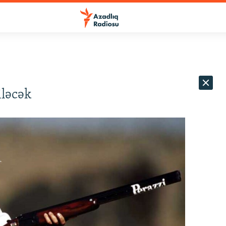
iləcək