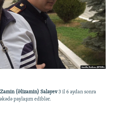
Zamin (Əlizamin) Salayev
3 il 6 aydan sonra
əbəkədə paylaşım ediblər.