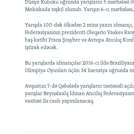
Dünya Kuboku uğrunda yarışların 5 mərhələsi öt
Meksikada təşkil olunub. Yarışın 6-cı mərhələsi, 
Yarışda 100-dək ölkədən 2 minə yaxın idmançı, 
Federasiyasının prezidenti Oleqario Vaskes Ran
baş katibi Frans Şrayber və Avropa Atıcılıq Kon
iştirak edəcək.
Bu yarışlarda idmançılar 2016-cı ildə Braziliya
Olimpiya Oyunları üçün 34 lisenziya uğrunda m
Avqustun 7-də Qəbələdə yarışların təntənəli açıl
yarışlar Beynəlxalq İdman Atıcılıq Federasiyasın
vasitəsi ilə canlı yayımlanacaq.