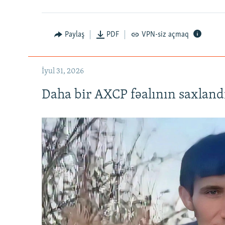
Paylaş
PDF
VPN-siz açmaq
İyul 31, 2026
Daha bir AXCP fəalının saxlandığ