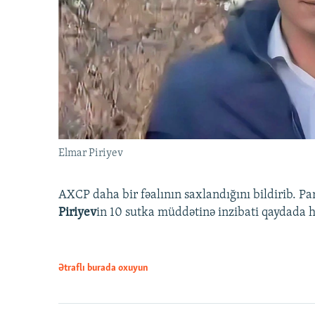
Elmar Piriyev
AXCP daha bir fəalının saxlandığını bildirib. Pa
Piriyev
in 10 sutka müddətinə inzibati qaydada hə
Ətraflı burada oxuyun